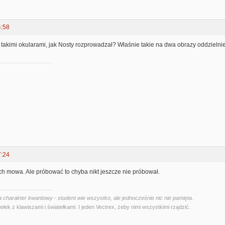
4:58
 takimi okularami, jak Nosty rozprowadzał? Właśnie takie na dwa obrazy oddzielnie
7:24
ch mowa. Ale próbować to chyba nikt jeszcze nie próbował.
 charakter kwantowy - student wie wszystko, ale jednocześnie nic nie pamięta.
ełek z klawiszami i światełkami. I jeden Vectrex, żeby nimi wszystkimi rządzić.