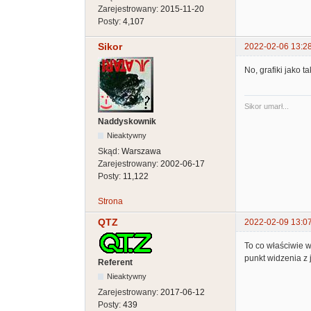
Zarejestrowany:
2015-11-20
Posty:
4,107
Sikor
2022-02-06 13:2
No, grafiki jako 
Sikor umarł...
Naddyskownik
Nieaktywny
Skąd:
Warszawa
Zarejestrowany:
2002-06-17
Posty:
11,122
Strona
QTZ
2022-02-09 13:0
To co właściwie 
punkt widzenia z 
Referent
Nieaktywny
Zarejestrowany:
2017-06-12
Posty:
439