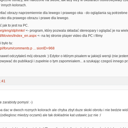
giczne obrazy, ale nałożone na siebie, tak aby filtry w okularach odfiltrowywały cz
w innych kolorach.
tlać obrazy naprzemiennie dla lewego i prawego oka - do oglądania są potrzebne
 oko dla prawego obrazu i prawe dla lewego.
jak to jest na PC.
.org/eng/stphmkr/
<- program, który pozwala składać stereopary i oglądać je na wie
at/Movies/Index_en.aspx
<- na tej stronie player video dla PC i filmy
 było tu:
e.pl/forum/comments.p ... sionID=968
 nawet odczytałeś mój obrazek :) Edytor o którym pisałem w jakiejś wersji (nie jes
owywać do publikacji i zupełnie o tym zapomniałem... a szukając czegoś innego pr
1:41
:
de zarabisty pomysl :-)
a dac w dwoch roznych kolorach ale chyba zbyt duze skoki obrotu i nie bedzie wi
odleglosc miedzy oczami) ale tak dokladnie kat ustawic juz nie :/