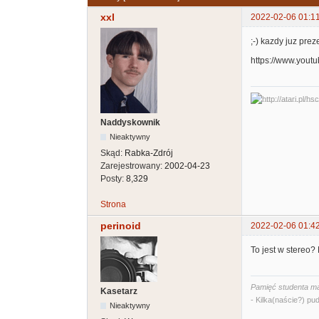
xxl
2022-02-06 01:1
;-) kazdy juz pre
https://www.you
Naddyskownik
Nieaktywny
Skąd:
Rabka-Zdrój
Zarejestrowany:
2002-04-23
Posty:
8,329
Strona
perinoid
2022-02-06 01:4
To jest w stereo
Pamięć studenta ma
Kasetarz
- Kilka(naście?) pud
Nieaktywny