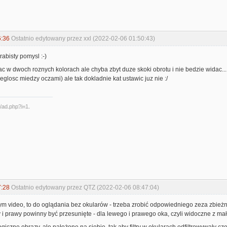
6:36
Ostatnio edytowany przez xxl (2022-02-06 01:50:43)
arabisty pomysl :-)
c w dwoch roznych kolorach ale chyba zbyt duze skoki obrotu i nie bedzie widac.
glosc miedzy oczami) ale tak dokladnie kat ustawic juz nie :/
7:28
Ostatnio edytowany przez QTZ (2022-02-06 08:47:04)
 tym video, to do oglądania bez okularów - trzeba zrobić odpowiedniego zeza zbie
 i prawy powinny być przesunięte - dla lewego i prawego oka, czyli widoczne z m