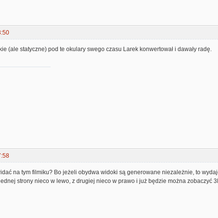
8:50
takie (ale statyczne) pod te okulary swego czasu Larek konwertował i dawały radę.
7:58
widać na tym filmiku? Bo jeżeli obydwa widoki są generowane niezależnie, to wyda
jednej strony nieco w lewo, z drugiej nieco w prawo i już będzie można zobaczyć 3