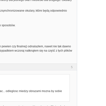
erwony dla jednego oka i niebieski dla drugiego. Okulary
 zsynchronizowane okulary, które będą odpowiednio
le sposobów.
tem pewien czy finalnej) odnalazłem, nawet nie tak dawno
zypadkiem wczoraj natknąłem się na część z tych plików
5
dac... odleglosc miedzy obrazami mozna by sobie