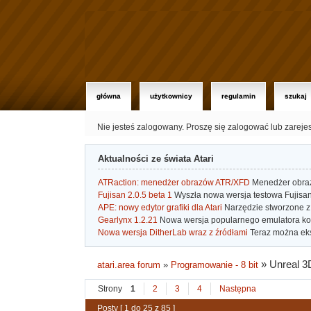
główna
użytkownicy
regulamin
szukaj
Nie jesteś zalogowany.
Proszę się zalogować lub zareje
Aktualności ze świata Atari
ATRaction: menedżer obrazów ATR/XFD
Menedżer obrazó
Fujisan 2.0.5 beta 1
Wyszła nowa wersja testowa Fujisan 
APE: nowy edytor grafiki dla Atari
Narzędzie stworzone z 
Gearlynx 1.2.21
Nowa wersja popularnego emulatora kons
Nowa wersja DitherLab wraz z źródłami
Teraz można eks
»
Unreal 3
atari.area forum
»
Programowanie - 8 bit
Strony
1
2
3
4
Następna
Posty [ 1 do 25 z 85 ]