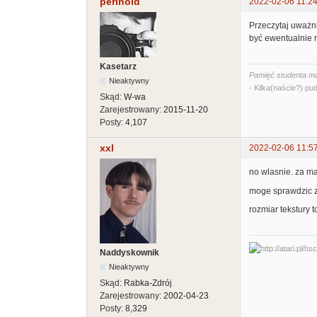
perinoid
2022-02-06 11:24
Przeczytaj uważn
być ewentualnie 
Kasetarz
Pamięć studenta ma
Nieaktywny
- Kilka(naście?) pud
Skąd:
W-wa
Zarejestrowany:
2015-11-20
Posty:
4,107
xxl
2022-02-06 11:5
no wlasnie. za mal
moge sprawdzic z 
rozmiar tekstury t
Naddyskownik
Nieaktywny
Skąd:
Rabka-Zdrój
Zarejestrowany:
2002-04-23
Posty:
8,329