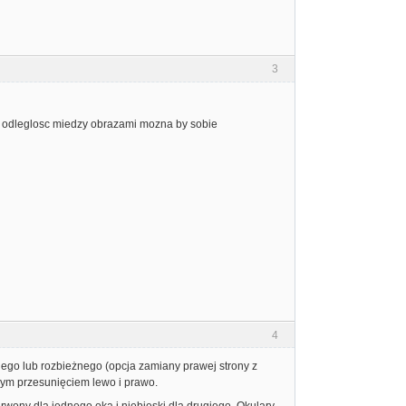
3
.. odleglosc miedzy obrazami mozna by sobie
4
żnego lub rozbieżnego (opcja zamiany prawej strony z
ałym przesunięciem lewo i prawo.