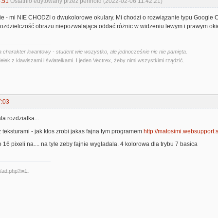
:51
Ostatnio edytowany przez perinoid (2022-02-06 11:42:21)
ie - mi NIE CHODZI o dwukolorowe okulary. Mi chodzi o rozwiązanie typu Google C
rozdzielczość obrazu niepozwalająca oddać różnic w widzeniu lewym i prawym ok
 charakter kwantowy - student wie wszystko, ale jednocześnie nic nie pamięta.
ełek z klawiszami i światełkami. I jeden Vectrex, żeby nimi wszystkimi rządzić.
7:03
a rozdzialka...
teksturami - jak ktos zrobi jakas fajna tym programem
http://matosimi.websupport.s
o 16 pixeli na.... na tyle zeby fajnie wygladala. 4 kolorowa dla trybu 7 basica