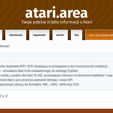
atari.area
Twoje polskie źródło informacji o Atari
rejestracja
logowanie
atariki
faq
atari.area strona g
strować.
w dyskietek ATR i XFD działający w przeglądarce bez konieczności instalacji.
- emulatora Atari 8-bit nastawionego na obsługę FujiNet.
myślą o grafice dla Atari XL/XE, pozwalające również na tworzenie kafelków i map
oli Atari Lynx przynosi poprawki timingu i nowe API.
portować obrazy do formatów .MIC, .GR8, .GR9 oraz G15.
D x 2