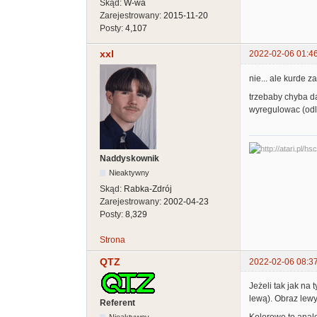
Skąd:
W-wa
Zarejestrowany:
2015-11-20
Posty:
4,107
xxl
2022-02-06 01:4
nie... ale kurde z
trzebaby chyba da
wyregulowac (odle
Naddyskownik
Nieaktywny
Skąd:
Rabka-Zdrój
Zarejestrowany:
2002-04-23
Posty:
8,329
Strona
QTZ
2022-02-06 08:3
Jeżeli tak jak na
lewą). Obraz lewy
Referent
Nieaktywny