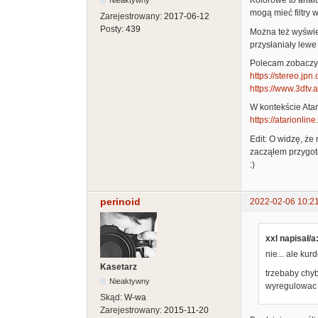
Kolorowe to analo
mogą mieć filtry 
Zarejestrowany:
2017-06-12
Posty:
439
Można też wyświe
przysłaniały lewe
Polecam zobaczyć 
https://stereo.jpn
https://www.3dtv.
W kontekście Atari
https://atarionlin
Edit: O widzę, że
zacząłem przygot
:)
perinoid
2022-02-06 10:2
xxl napisał/a
nie... ale kur
Kasetarz
trzebaby chyb
Nieaktywny
wyregulowac (
Skąd:
W-wa
Zarejestrowany:
2015-11-20