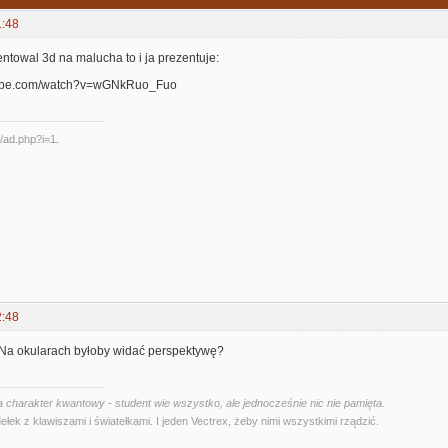
1:48
zentowal 3d na malucha to i ja prezentuje:
tube.com/watch?v=wGNkRuo_Fuo
2:48
? Na okularach byłoby widać perspektywę?
 charakter kwantowy - student wie wszystko, ale jednocześnie nic nie pamięta.
ełek z klawiszami i światełkami. I jeden Vectrex, żeby nimi wszystkimi rządzić.