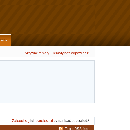
łówna
Aktywne tematy
Tematy bez odpowiedzi
.
Zaloguj się
lub
zarejestruj
by napisać odpowiedź
Topic RSS feed