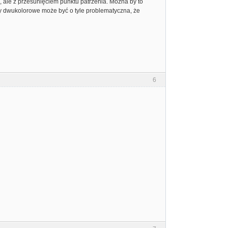
e, ale z przesunięciem punktu patrzenia. Można by to
y dwukolorowe może być o tyle problematyczna, że
6