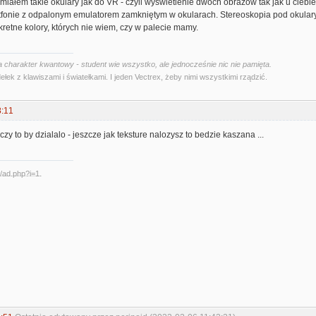
 miałem takie okulary jak do VR - czyli wyświetlenie dwóch obrazów tak jak u ciebi
tfonie z odpalonym emulatorem zamkniętym w okularach. Stereoskopia pod okular
retne kolory, których nie wiem, czy w palecie mamy.
 charakter kwantowy - student wie wszystko, ale jednocześnie nic nie pamięta.
ełek z klawiszami i światełkami. I jeden Vectrex, żeby nimi wszystkimi rządzić.
8:11
zy to by dzialalo - jeszcze jak teksture nalozysz to bedzie kaszana ...