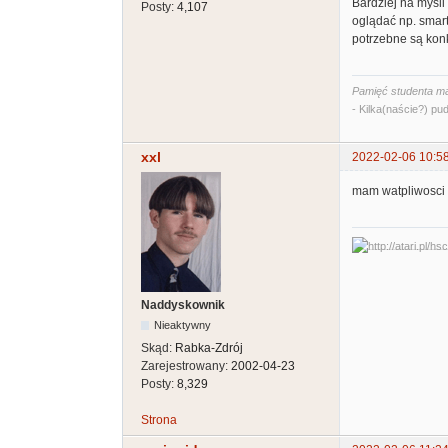
Bardziej na myśli
Posty:
4,107
oglądać np. smar
potrzebne są konk
Pamięć studenta ma
- Kilka(naście?) pud
xxl
2022-02-06 10:5
mam watpliwosci c
Naddyskownik
Nieaktywny
Skąd:
Rabka-Zdrój
Zarejestrowany:
2002-04-23
Posty:
8,329
Strona