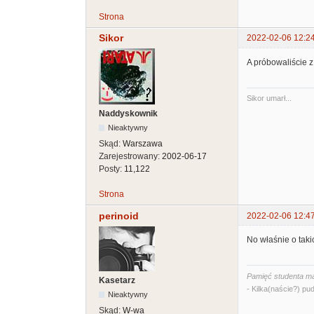
Strona
Sikor
2022-02-06 12:2
A próbowaliście z
Sikor umarł...
Naddyskownik
Nieaktywny
Skąd:
Warszawa
Zarejestrowany:
2002-06-17
Posty:
11,122
Strona
perinoid
2022-02-06 12:4
No właśnie o taki
Pamięć studenta ma
Kasetarz
- Kilka(naście?) pud
Nieaktywny
Skąd:
W-wa