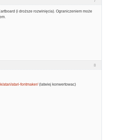
7
artboard (i droższe rozwinięcia). Ograniczeniem może
iem.
8
k/atari/atari-fontmaker/
(latwiej konwertowac)