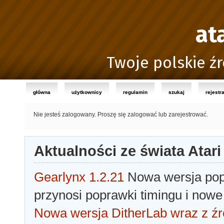
at
Twoje polskie źr
główna
użytkownicy
regulamin
szukaj
rejestr
Nie jesteś zalogowany.
Proszę się zalogować lub zarejestrować.
Aktualności ze świata Atari
Gearlynx 1.2.21
Nowa wersja popu
przynosi poprawki timingu i nowe
Nowa wersja DitherLab wraz z źr