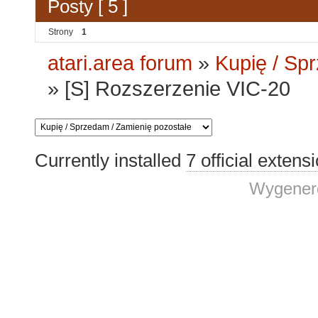
Posty [ 5 ]
Strony
1
atari.area forum
»
Kupię / Sp
»
[S] Rozszerzenie VIC-20
Currently installed
7 official extens
Wygenero