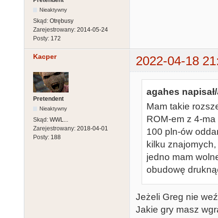
Pretendent
Nieaktywny
Skąd:
Otrębusy
Zarejestrowany:
2014-05-24
Posty:
172
Kacper
2022-04-18 21
agahes napisał/
Pretendent
Mam takie rozsz
Nieaktywny
ROM-em z 4-ma g
Skąd:
WWL...
Zarejestrowany:
2018-04-01
100 pln-ów oddam
Posty:
188
kilku znajomych, 
jedno mam wolne.
obudowę drukną
Jeżeli Greg nie weź
Jakie gry masz wg