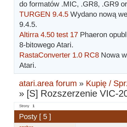
do formatów .MIC, .GR8, .GR9 o
TURGEN 9.4.5
Wydano nową wer
9.4.5.
Altirra 4.50 test 17
Phaeron opubli
8-bitowego Atari.
RastaConverter 1.0 RC8
Nowa wer
Atari.
atari.area forum
»
Kupię / Sp
»
[S] Rozszerzenie VIC-2
Strony
1
Posty [ 5 ]