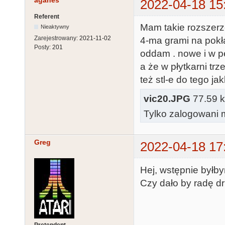
agahes
2022-04-18 15
Referent
Mam takie rozszer
Nieaktywny
Zarejestrowany:
2021-11-02
4-ma grami na pokł
Posty:
201
oddam . nowe i w pe
a że w płytkarni t
też stl-e do tego j
vic20.JPG
77.59 kb
Tylko zalogowani m
Greg
2022-04-18 17
Hej, wstępnie byłb
Czy dało by radę 