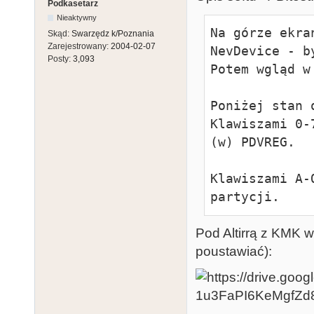
Podkasetarz
;select CAS l
Nieaktywny
Na górze ekra
oXA15 =   iA1
Skąd:
Swarzędz k/Poznania
Zarejestrowany:
2004-02-07
NevDevice - b
!iSWITCH_CS_NI
Posty:
3,093
Potem wgląd w
Cpu4extRam & s
        # iA14 & iPB3 & rf20  & !iPB4 & iSWITCH_ON & 
Poniżej stan 
iSWITCH_CS_NI 
Klawiszami 0-
Cpu4extRam & 
(w) PDVREG.

        # iA14 & iPB3 & !rf20 & !iPB5 & iSWITCH_ON & 
iSWITCH_CS_NI
Klawiszami A-
Antic4extRam 
partycji.
        # iA15                                                       
;if ExtraRamOf
Pod Altirrą z KMK w
oXA15.oe = vcc
poustawiać):
;select CAS l
!oXA14 =  !iA
& !iSWITCH_CS_