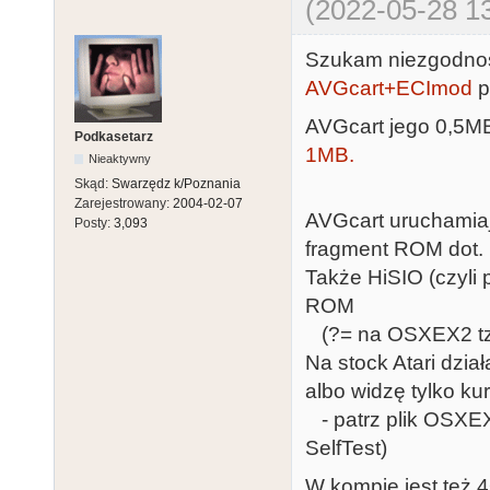
(2022-05-28 13
Szukam niezgodnośc
AVGcart+ECImod
p
AVGcart jego 0,5
Podkasetarz
1MB.
Nieaktywny
Skąd:
Swarzędz k/Poznania
Zarejestrowany:
2004-02-07
AVGcart uruchamiaj
Posty:
3,093
fragment ROM dot. 
Także HiSIO (czyli 
ROM
(?= na OSXEX2 tz
Na stock Atari dzia
albo widzę tylko ku
- patrz plik OSXEX2
SelfTest)
W kompie jest też 4