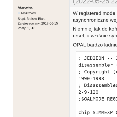
(2022-05-25 22
Atarowiec
W registered mode n
Nieaktywny
Skąd:
Bielsko-Biała
asynchroniczne wejś
Zarejestrowany:
2017-06-15
Niemniej tak do koń
Posty:
1,516
reset, a właśnie sy
OPAL bardzo ładni
; JED2EQN -- 
disassembler 
; Copyright (
1990-1993

; Disassemble
2-9-120

;$GALMODE REGI
chip SIMMEXP G