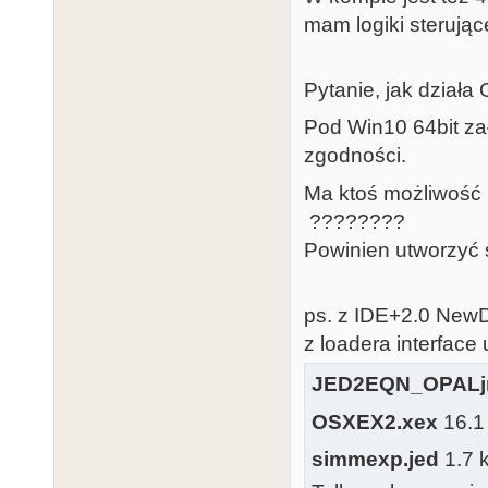
mam logiki sterujące
Pytanie, jak działa
Pod Win10 64bit zał
zgodności.
Ma ktoś możliwoś
????????
Powinien utworzyć s
ps. z IDE+2.0 New
z loadera interface
JED2EQN_OPALjr
OSXEX2.xex
16.1 
simmexp.jed
1.7 k