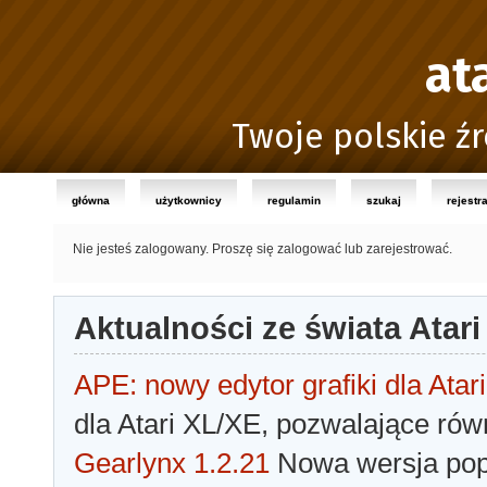
at
Twoje polskie źr
główna
użytkownicy
regulamin
szukaj
rejestr
Nie jesteś zalogowany.
Proszę się zalogować lub zarejestrować.
Aktualności ze świata Atari
APE: nowy edytor grafiki dla Atari
dla Atari XL/XE, pozwalające rów
Gearlynx 1.2.21
Nowa wersja popu