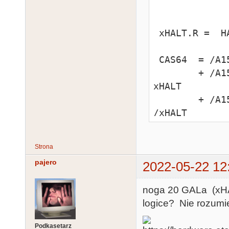
 xHALT.R =  HALT

 CAS64  = /A15 *  A14 * /PB4 *  wyl * /wylAnt

        + /A15 *  A14 * /PB4 *  wyl *  wylAnt *  
xHALT

        + /A15 *  A14 * /PB5 *  wyl *  wylAnt * 
/xHALT

        +  CAS

        + /O2

Strona
pajero
2022-05-22 12
/CAS128 = /A1
/wylAnt

noga 20 GALa (xHAL
        + /A15 *  A14 * /PB4 *  O2 * /CAS *  wyl *  
logice? Nie rozum
wylAnt *  xHAL
        + /A15 *  A14 * /PB5 *  O2 * /CAS *  wyl *  
Podkasetarz