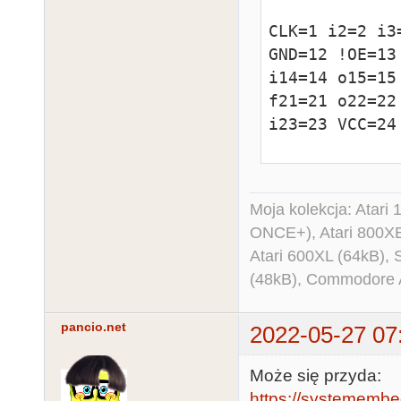
CLK=1 i2=2 i3
GND=12 !OE=13 
i14=14 o15=15
f21=21 o22=22 
i23=23 VCC=24 
@ues 787878787
@ptd unused

Moja kolekcja: Atar
ONCE+), Atari 800X
equations

Atari 600XL (64kB)
(48kB), Commodore
o22 = i23

    # i10

pancio.net
2022-05-27 07
o22.oe = vcc

!f21 = gnd

Może się przyda:
f21.oe = gnd

https://systememb