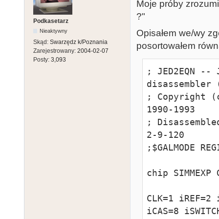
Moje próby zrozumie
!o16 = i3 & !
?"
Podkasetarz
    # i3 & !i4 & f21 & rf20 & !i7 & !i8 & i9 & i10

Opisałem we/wy zg
Nieaktywny
    # !i23 & i3 & !i4 & f21 & !rf20 & !i8 & i9 & i10

Skąd:
Swarzędz k/Poznania
posortowałem równa
    # !i2

Zarejestrowany:
2004-02-07
Posty:
3,093
o16.oe = vcc

; JED2EQN -- 
o15 = !i23 & i
disassembler 
    # !i7 & i9

; Copyright (
    # !f21

1990-1993

o15.oe = vcc
; Disassemble
2-9-120

;$GALMODE REGI
chip SIMMEXP G
CLK=1 iREF=2 
iCAS=8 iSWITC