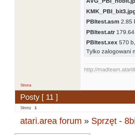
AVG_PBI_nobit.j
       # iA14 & !iA15 & !rf20 & !iPB5 & iSWITCH_ON & 
KMK_PBI_bit3.jp
iSWITCH_CS_NI
isHaltCPU & A
PBItest.asm
2.85 
       # iCAS

PBItest.atr
179.64 
       # !f21

PBItest.xex
570 b,
oCAS64.oe = vc
Tylko zalogowani m
!oCASsimm   =
!iCAS & iSWIT
http://madteam.atari8
            # iA14 & !iA15 & f21 & rf20  & !iPB4 & 
!iCAS & iSWIT
Strona
            # iA14 & !iA15 & f21 & !rf20 & !iPB5 & 
Posty [ 11 ]
!iCAS & iSWIT
            # !iREF                                                                     
Strony
1
;memory refres
atari.area forum
»
Sprzęt - 8bi
oCASsimm.oe = 