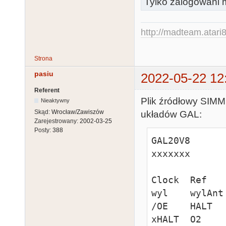
Tylko zalogowani m
http://madteam.atari8
Strona
pasiu
2022-05-22 12
Referent
Plik źródłowy SIMM
Nieaktywny
Skąd:
Wrocław/Zawiszów
układów GAL:
Zarejestrowany:
2002-03-25
Posty:
388
GAL20V8

xxxxxxx

Clock  Ref    
wyl    wylAnt
/OE    HALT   
xHALT  O2    