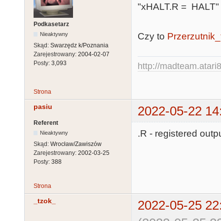
 LATCH  = /PB5 *  wyl *  wylAnt

"xHALT.R = HALT"
        + /PB4 *  wyl

        + /O2

Podkasetarz
Czy to
Przerzutnik
Nieaktywny
Skąd:
Swarzędz k/Poznania
 xPB5   =  PB5 +  wylAnt

Zarejestrowany:
2004-02-07
Posty:
3,093
http://madteam.atari8
DESCRIPTION
Strona
pasiu
2022-05-22 14
Referent
.R - registered outp
Nieaktywny
Skąd:
Wrocław/Zawiszów
Zarejestrowany:
2002-03-25
Posty:
388
Strona
_tzok_
2022-05-25 22