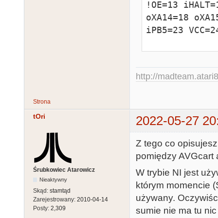
!OE=13 iHALT=
oXA14=18 oXA1
iPB5=23 VCC=24
@ues 787878787
@ptd unused

http://madteam.atari8
; TRUE is:

Strona
tOri
; !iPB4 = CPU
2022-05-27 20
; !iPB5 = Ant
Z tego co opisujes
pomiędzy AVGcart a
; iA14 & !iA1
Śrubkowiec Atarowicz
W trybie NI jest u
Nieaktywny
; iSWITCH_CS_
którym momencie (S
Skąd:
stamtąd
; !iSWITCH_CS
używany. Oczywiści
Zarejestrowany:
2010-04-14
Posty:
2,309
sumie nie ma tu nic