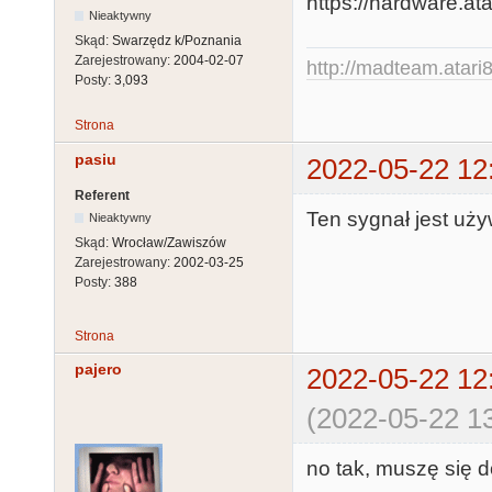
wylAnt * /xHAL
Nieaktywny
        + /Ref

Skąd:
Swarzędz k/Poznania
Zarejestrowany:
2004-02-07
http://madteam.atari8
Posty:
3,093
/XA14   = /A1
        + /A15 * /PB4 * /PB2 *  wyl *  wylAnt *  
Strona
xHALT

pasiu
2022-05-22 12
        + /A15 * /PB5 * /PB2 *  wyl *  wylAnt * 
Referent
/xHALT

Ten sygnał jest uży
Nieaktywny
        + /A14

Skąd:
Wrocław/Zawiszów
Zarejestrowany:
2002-03-25
Posty:
388
 XA15   =  A14 * /PB4 *  PB3 *  wyl * /wylAnt

        +  A14 * /PB4 *  PB3 *  wyl *  wylAnt *  
Strona
xHALT

pajero
2022-05-22 12
        +  A14 * /PB5 *  PB3 *  wyl *  wylAnt * 
/xHALT

(2022-05-22 13
        +  A15

no tak, muszę się d