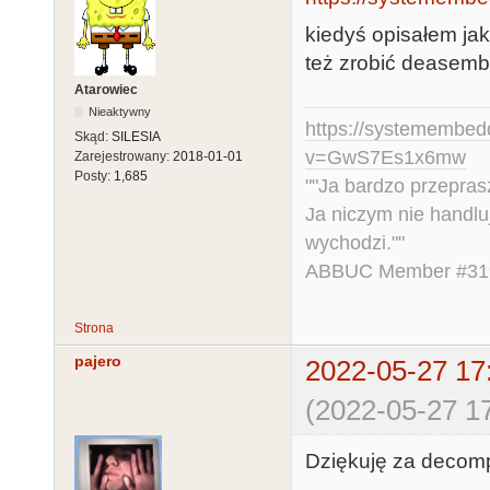
rf20 := i14

rf20.oe = OE

kiedyś opisałem j
o19 = i3 & i6
też zrobić deasembl
    # i3 & rf20 & i6 & !i7 & i9 & i10

Atarowiec
Nieaktywny
    # !i23 & i3 & !rf20 & i6 & i9 & i10

https://systemembed
Skąd:
SILESIA
    # i4

v=GwS7Es1x6mw
Zarejestrowany:
2018-01-01
o19.oe = vcc

Posty:
1,685
""Ja bardzo przepra
!o18 = !i4 & 
Ja niczym nie handlu
    # !i4 & !i5 & rf20 & !i7 & i9 & i10

wychodzi.""
    # !i23 & !i4 & !i5 & !rf20 & i9 & i10

ABBUC Member #319.
    # !i3

o18.oe = vcc

Strona
o17 = i3 & !i
pajero
2022-05-27 17
    # i3 & !i4 & rf20 & !i7 & i9 & i10

    # !i23 & i3 & !i4 & !rf20 & i9 & i10

(2022-05-27 17
    # i8

    # !f21

Dziękuję za decomp
o17.oe = vcc
