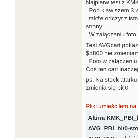
Najpierw test z KMK
Cpu4extRam & s
Pod klawiszem 3 w
        # !iA15 & !iPB2 & rf20  & !iPB4 & iSWITCH_ON 
także odczyt z istni
& iSWITCH_CS_N
strony
Cpu4extRam & 
W załączeniu foto 
        # !iA15 & !iPB2 & !rf20 & !iPB5 & iSWITCH_ON 
Test AVGcart pokazu
& iSWITCH_CS_
$d800 nie zmieniam,
Antic4extRam 
Foto w załączeniu
        # !iA14                                                       
Coś ten cart inacze
;if ExtraRamOf
oXA14.oe = vcc
ps. Na stock atark
zmienia się bit 0
oCAS64 = iA14
!iSWITCH_CS_NI  ;
Pliki umieściłem na
&   Cpu4extRa
       # iA14 & !iA15 &  rf20 & !iPB4 & iSWITCH_ON & 
Altirra KMK_PBI_
iSWITCH_CS_NI
AVG_PBI_bit0-sto
noHaltCPU &  