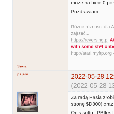
; rf20  =    
może na bicie 0 po
; !rf20 = !(0
Pozdrawiam
Różne różności dla Ata
zajrzeć...
https://reversing.pl
A
equations

with some sh*t onb
http://atari.myftp.org
-
oLS157_1A = i
DMA or switch=
oLS157_1A.oe =
Strona
pajero
2022-05-28 12
!f21 = gnd    
(2022-05-28 13
f21.oe = gnd

Za radą Pasia zrob
rf20 := iHALT

stronę $D800) oraz
rf20.oe = OE

Opis softu PBItest