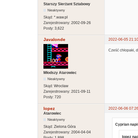
Starszy Sierżant Sztabowy
Nieaktywny
Skąd:
*.waw.pl
Zarejestrowany:
2002-09-26
Posty:
3,622
Javalonde
2022-06-05 21:1
Cześć chłopaki, d
Młodszy Atarowiec
Nieaktywny
Skąd:
Wrocław
Zarejestrowany:
2021-09-11
Posty:
720
lopez
2022-06-06 07:2
Atarowiec
Nieaktywny
Cyprian napi
Skąd:
Zielona Góra
Zarejestrowany:
2004-04-04
lopez nap
Posty:
1,898