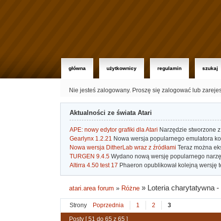
główna
użytkownicy
regulamin
szukaj
Nie jesteś zalogowany.
Proszę się zalogować lub zareje
Aktualności ze świata Atari
APE: nowy edytor grafiki dla Atari
Narzędzie stworzone z 
Gearlynx 1.2.21
Nowa wersja popularnego emulatora kons
Nowa wersja DitherLab wraz z źródłami
Teraz można eks
TURGEN 9.4.5
Wydano nową wersję popularnego narzę
Altirra 4.50 test 17
Phaeron opublikował kolejną wersję t
»
Loteria charytatywna -
atari.area forum
»
Różne
Strony
Poprzednia
1
2
3
Posty [ 51 do 65 z 65 ]