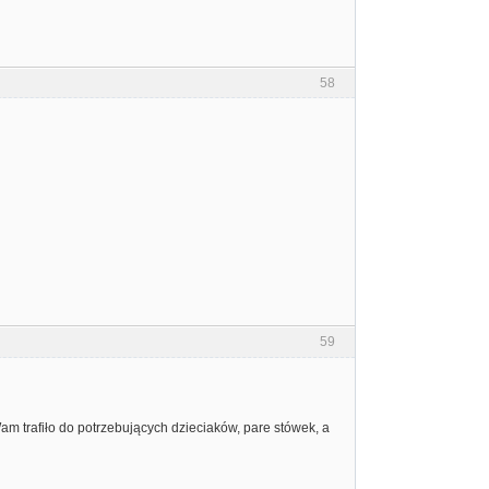
58
59
m trafiło do potrzebujących dzieciaków, pare stówek, a