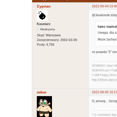
Cyprian
2022-06-04 23:4
@Javalonde dzięk
Kasetarz
lopez napisał
Nieaktywny
Uwaga: dla s
Skąd:
Warszawa
Może zachęci 
Zarejestrowany:
2002-03-09
Posty:
4,756
co prawda "Z" nie 
ATW800/2 / Atari V4
SUB/AVGcart / Fuji
/ USB Floppy Drive 
http://260ste.atari.o
miker
2022-06-05 10:2
O, proszę... Szcz
I Ty zostaniesz big