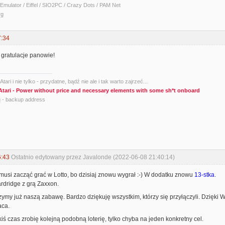
Emulator / Eiffel / SIO2PC / Crazy Dots / PAM Net
rg
7:34
) gratulacje panowie!
tari i nie tylko - przydatne, bądź nie ale i tak warto zajrzeć...
Atari - Power without price and necessary elements with some sh*t onboard
g
- backup address
6:43
Ostatnio edytowany przez Javalonde (2022-06-08 21:40:14)
usi zacząć grać w Lotto, bo dzisiaj znowu wygrał :-) W dodatku znowu
13-stka
.
ardridge z grą Zaxxon.
y już naszą zabawę. Bardzo dziękuję wszystkim, którzy się przyłączyli. Dzięki Wa
aca.
kiś czas zrobię kolejną podobną loterię, tylko chyba na jeden konkretny cel.