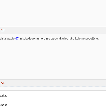
0:18
zisiaj padło
67
, nikt takiego numeru nie typował, więc jutro kolejne podejście.
6:54
sał/a:
isał/a: