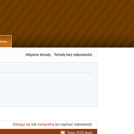
łówna
Aktywne tematy
Tematy bez odpowiedzi
.
Zaloguj się
lub
zarejestruj
by napisać odpowiedź
Topic RSS feed