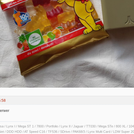
5:58
Serwer
sa / Lynx I / Mega ST 1 / 7800 / Portfolio / Lynx II / Jaguar / TT030 / Mega STe / 800 XL /
Net / DDD HDD / AT Speed C16 / TF536 / SDrive / PAK68/3 / Lynx Multi Card / LDW Super 2