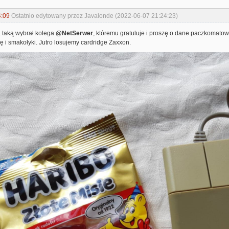
4:09
Ostatnio edytowany przez Javalonde (2022-06-07 21:24:23)
a taką wybrał kolega
@NetSerwer
, któremu gratuluje i proszę o dane paczkomatow
 i smakołyki. Jutro losujemy cardridge Zaxxon.