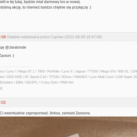
elił w tej tutaj, będzie miał darmowy los w nowej.
odobną akcję, to również bardzo chętnie się przyłączę :)
2:08
Ostatnio edytowany przez Cyprian (2022-06-09 18:47:06)
kuję @Javalonde
Zaxxon :)
sa / Lynx I / Mega ST 1 / 7800 / Portfolio / Lynx II / Jaguar / TT030 / Mega STe / 800 XL /
Net / DDD HDD / AT Speed C16 / TF536 / SDrive / PAK68/3 / Lynx Multi Card / LDW Super 2
Emulator / Eiffel / SIO2PC / Crazy Dots / PAM Net
rg
2:02
i ewentualnie zaproponwać Jinksa, zamiast Zaxxona.