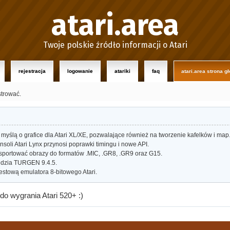
atari.area
Twoje polskie źródło informacji o Atari
rejestracja
logowanie
atariki
faq
atari.area strona g
strować.
myślą o grafice dla Atari XL/XE, pozwalające również na tworzenie kafelków i map
oli Atari Lynx przynosi poprawki timingu i nowe API.
portować obrazy do formatów .MIC, .GR8, .GR9 oraz G15.
dzia TURGEN 9.4.5.
estową emulatora 8-bitowego Atari.
 do wygrania Atari 520+ :)