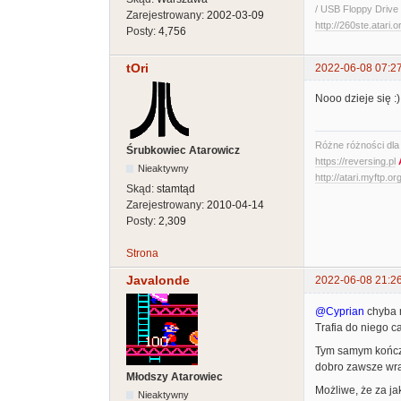
/ USB Floppy Drive 
Zarejestrowany:
2002-03-09
http://260ste.atari.o
Posty:
4,756
tOri
2022-06-08 07:2
Nooo dzieje się :
Różne różności dla A
Śrubkowiec Atarowicz
https://reversing.pl
Nieaktywny
http://atari.myftp.or
Skąd:
stamtąd
Zarejestrowany:
2010-04-14
Posty:
2,309
Strona
Javalonde
2022-06-08 21:2
@Cyprian
chyba m
Trafia do niego c
Tym samym kończym
dobro zawsze wr
Młodszy Atarowiec
Możliwe, że za ja
Nieaktywny