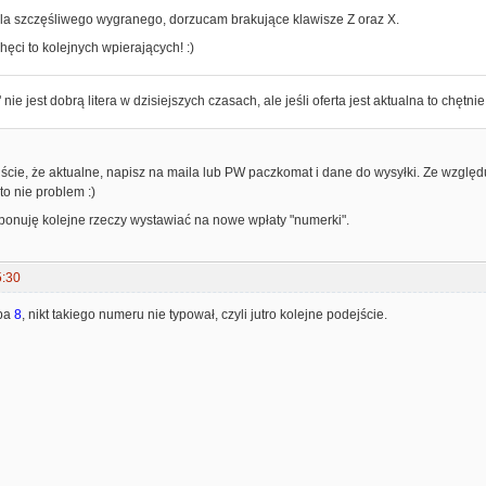
la szczęśliwego wygranego, dorzucam brakujące klawisze Z oraz X.
ęci to kolejnych wpierających! :)
nie jest dobrą litera w dzisiejszych czasach, ale jeśli oferta jest aktualna to chętnie
cie, że aktualne, napisz na maila lub PW paczkomat i dane do wysyłki. Ze względu
o nie problem :)
onuję kolejne rzeczy wystawiać na nowe wpłaty "numerki".
5:30
zba
8
, nikt takiego numeru nie typował, czyli jutro kolejne podejście.