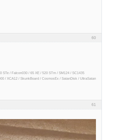
60
 1040 STe / Falcon030 / 65 XE / 520 STm / SM124 / SC1435
000 / XCA12 / SkunkBoard / CosmosEx / SatanDisk / UltraSatan
61