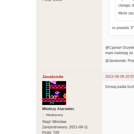
Uwaga: d
Może zach
co prawda "Z" 
@Cyprian Oczywiś
mam nadzieję że t
@Javalonde: Prop
Javalonde
2022-06-06 20:5
Dzisiaj padła lic
Młodszy Atarowiec
Nieaktywny
Skąd:
Wrocław
Zarejestrowany:
2021-09-11
Posty:
720