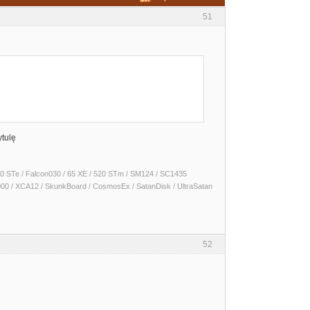
51
ytulę
 1040 STe / Falcon030 / 65 XE / 520 STm / SM124 / SC1435
000 / XCA12 / SkunkBoard / CosmosEx / SatanDisk / UltraSatan
52