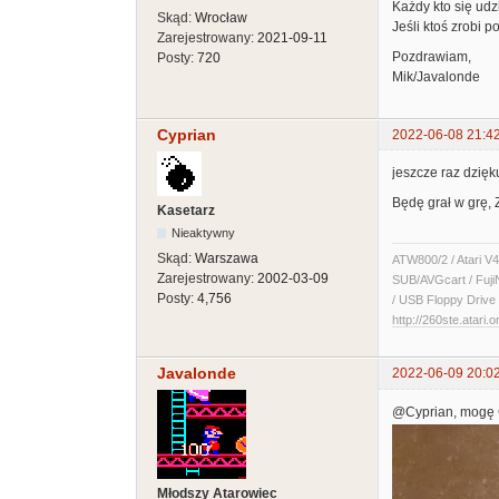
Każdy kto się udzi
Skąd:
Wrocław
Jeśli ktoś zrobi p
Zarejestrowany:
2021-09-11
Pozdrawiam,
Posty:
720
Mik/Javalonde
Cyprian
2022-06-08 21:4
jeszcze raz dzię
Będę grał w grę, 
Kasetarz
Nieaktywny
Skąd:
Warszawa
ATW800/2 / Atari V4
Zarejestrowany:
2002-03-09
SUB/AVGcart / Fuji
Posty:
4,756
/ USB Floppy Drive 
http://260ste.atari.o
Javalonde
2022-06-09 20:0
@Cyprian, mogę C
Młodszy Atarowiec