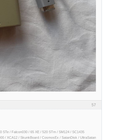
57
 1040 STe / Falcon030 / 65 XE / 520 STm / SM124 / SC1435
000 / XCA12 / SkunkBoard / CosmosEx / SatanDisk / UltraSatan