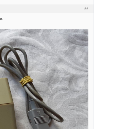
56
e.