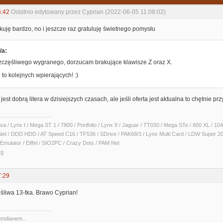
6:42
Ostatnio edytowany przez Cyprian (2022-06-05 11:08:02)
uję bardzo, no i jeszcze raz gratuluję świetnego pomysłu
/a:
zczęśliwego wygranego, dorzucam brakujące klawisze Z oraz X.
to kolejnych wpierających! :)
jest dobrą litera w dzisiejszych czasach, ale jeśli oferta jest aktualna to chętnie prz
sa / Lynx I / Mega ST 1 / 7800 / Portfolio / Lynx II / Jaguar / TT030 / Mega STe / 800 XL /
Net / DDD HDD / AT Speed C16 / TF536 / SDrive / PAK68/3 / Lynx Multi Card / LDW Super 2
Emulator / Eiffel / SIO2PC / Crazy Dots / PAM Net
rg
7:29
ęśliwa 13-tka. Brawo Cyprian!
 endianem...