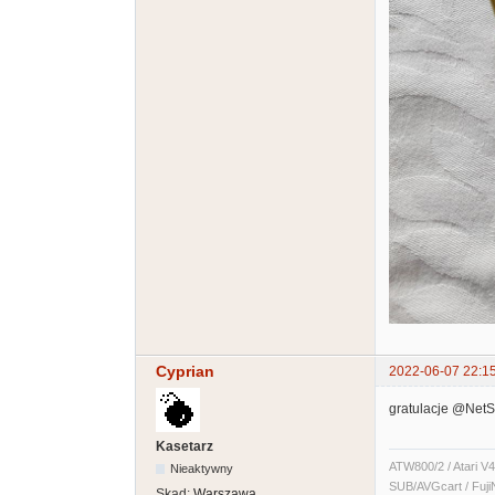
Cyprian
2022-06-07 22:1
gratulacje @Net
Kasetarz
ATW800/2 / Atari V4
Nieaktywny
SUB/AVGcart / Fuji
Skąd:
Warszawa