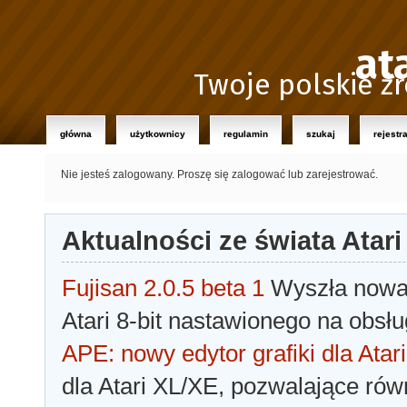
at
Twoje polskie źr
główna
użytkownicy
regulamin
szukaj
rejestr
Nie jesteś zalogowany.
Proszę się zalogować lub zarejestrować.
Aktualności ze świata Atari
Fujisan 2.0.5 beta 1
Wyszła nowa 
Atari 8-bit nastawionego na obsłu
APE: nowy edytor grafiki dla Atari
dla Atari XL/XE, pozwalające rów