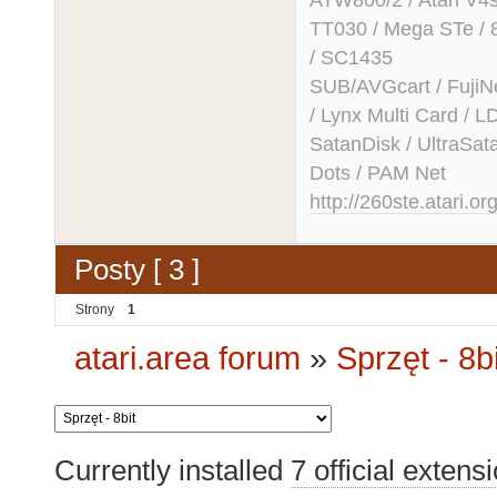
TT030 / Mega STe / 
/ SC1435
SUB/AVGcart / FujiN
/ Lynx Multi Card /
SatanDisk / UltraSat
Dots / PAM Net
http://260ste.atari.or
Posty [ 3 ]
Strony
1
atari.area forum
»
Sprzęt - 8bi
Currently installed
7 official extens