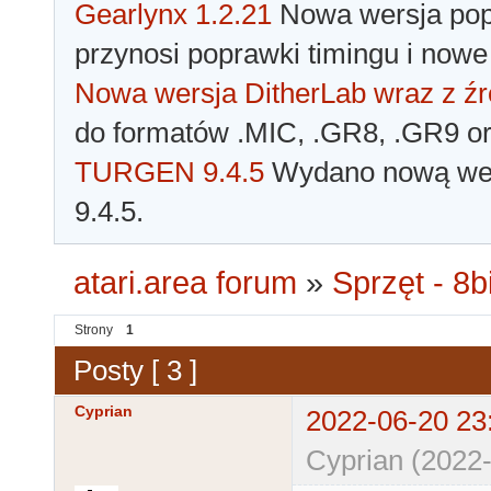
Gearlynx 1.2.21
Nowa wersja popu
przynosi poprawki timingu i nowe
Nowa wersja DitherLab wraz z źr
do formatów .MIC, .GR8, .GR9 o
TURGEN 9.4.5
Wydano nową wer
9.4.5.
atari.area forum
»
Sprzęt - 8bi
Strony
1
Posty [ 3 ]
Cyprian
2022-06-20 23
Cyprian (2022-