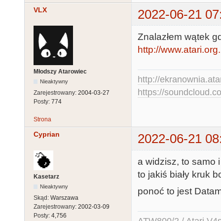
VLX
2022-06-21 07
Znalazłem wątek gdz
http://www.atari.or
Młodszy Atarowiec
http://ekranownia.atar
Nieaktywny
https://soundcloud.co
Zarejestrowany:
2004-03-27
Posty:
774
Strona
Cyprian
2022-06-21 08
a widzisz, to samo 
to jakiś biały kruk
Kasetarz
Nieaktywny
ponoć to jest Dat
Skąd:
Warszawa
Zarejestrowany:
2002-03-09
Posty:
4,756
ATW800/2 / Atari V4sa 