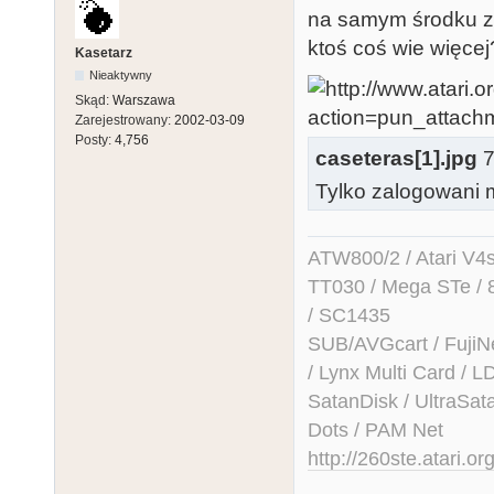
na samym środku z
ktoś coś wie więcej
Kasetarz
Nieaktywny
Skąd:
Warszawa
Zarejestrowany:
2002-03-09
Posty:
4,756
caseteras[1].jpg
7
Tylko zalogowani m
ATW800/2 / Atari V4sa 
TT030 / Mega STe / 
/ SC1435
SUB/AVGcart / FujiN
/ Lynx Multi Card /
SatanDisk / UltraSat
Dots / PAM Net
http://260ste.atari.or