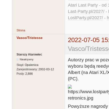
Atari Last Party - od 
Last-Party.pl/2027/
-
LostParty.pl/2027/
-
h
Strona
Vasco/Tristesse
2022-07-05 15
Vasco/Tristess
Starszy Atarowiec
Autorzy prac w poz
Nieaktywny
Skąd:
Opalenica
wyboru będą reedycj
Zarejestrowany:
2002-03-12
Albert (na Atari XL
Posty:
2,886
(PC).
Powyższe nagrody