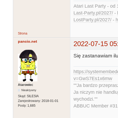
Atari Last Party - od 
Last-Party.pl/2027/
-
LostParty.pl/2027/
-
h
Strona
pancio.net
2022-07-15 05
Się zastanawiam ilu z
https://systemembed
v=GwS7Es1x6mw
""Ja bardzo przepra
Atarowiec
Nieaktywny
Ja niczym nie handlu
Skąd:
SILESIA
wychodzi.""
Zarejestrowany:
2018-01-01
ABBUC Member #319.
Posty:
1,685