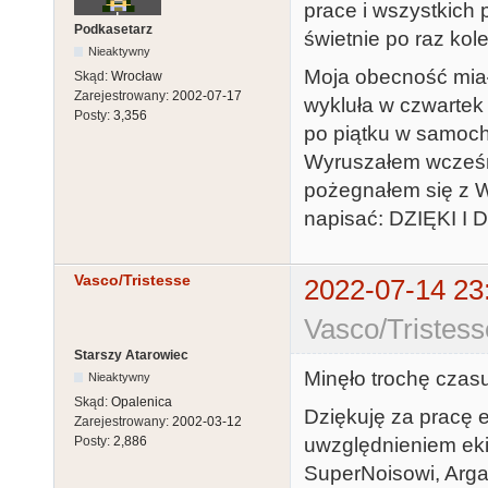
prace i wszystkich 
Podkasetarz
świetnie po raz kole
Nieaktywny
Moja obecność miała
Skąd:
Wrocław
Zarejestrowany:
2002-07-17
wykluła w czwartek
Posty:
3,356
po piątku w samocho
Wyruszałem wcześni
pożegnałem się z W
napisać: DZIĘKI 
Vasco/Tristesse
2022-07-14 23
Vasco/Tristess
Starszy Atarowiec
Minęło trochę czas
Nieaktywny
Skąd:
Opalenica
Dziękuję za pracę e
Zarejestrowany:
2002-03-12
uwzględnieniem eki
Posty:
2,886
SuperNoisowi, Arga