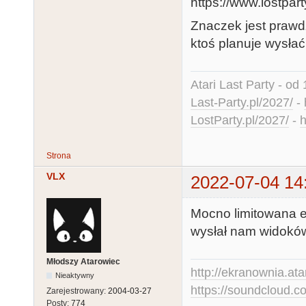
Znaczek jest prawd
ktoś planuje wysłać
Atari Last Party - od 
Last-Party.pl/2027/
-
LostParty.pl/2027/
-
h
Strona
VLX
2022-07-04 14
Mocno limitowana ed
wysłał nam widokó
Młodszy Atarowiec
http://ekranownia.atar
Nieaktywny
https://soundcloud.co
Zarejestrowany:
2004-03-27
Posty:
774