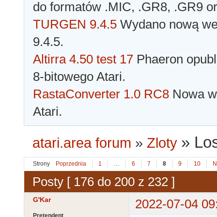
do formatów .MIC, .GR8, .GR9 o
TURGEN 9.4.5
Wydano nową wer
9.4.5.
Altirra 4.50 test 17
Phaeron opubli
8-bitowego Atari.
RastaConverter 1.0 RC8
Nowa wer
Atari.
»
Los
atari.area forum
»
Zloty
Strony
Poprzednia
1
…
6
7
8
9
10
N
Posty [ 176 do 200 z 232 ]
G'Kar
2022-07-04 09
Pretendent