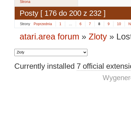
Strona
Posty [ 176 do 200 z 232 ]
Strony
Poprzednia
1
…
6
7
8
9
10
N
atari.area forum
»
Zloty
»
Los
Currently installed
7 official extens
Wygenero