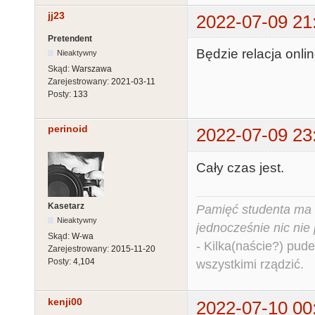
jj23
2022-07-09 21
Pretendent
Będzie relacja onli
Nieaktywny
Skąd:
Warszawa
Zarejestrowany:
2021-03-11
Posty:
133
perinoid
2022-07-09 23
Cały czas jest.
Kasetarz
Pamięć studenta ma c
Nieaktywny
jednocześnie nic nie
Skąd:
W-wa
- Kilka(naście?) pude
Zarejestrowany:
2015-11-20
Posty:
4,104
wszystkimi rządzić.
kenji00
2022-07-10 00