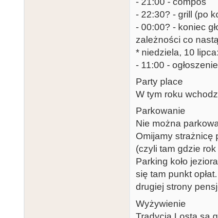
- 21:00 - compos
- 22:30? - grill (po
- 00:00? - koniec 
zależności co nastą
* niedziela, 10 lipca
- 11:00 - ogłoszeni
Party place
W tym roku wchodzi
Parkowanie
Nie można parkować
Omijamy strażnicę p
(czyli tam gdzie rok
Parking koło jezior
się tam punkt opłat
drugiej strony pens
Wyżywienie
Tradycją Losta są g