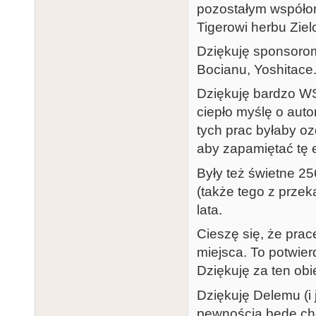
pozostałym współor
Tigerowi herbu Ziel
Dziękuję sponsorom:
Bocianu, Yoshitace
Dziękuję bardzo W
ciepło myślę o aut
tych prac byłaby oz
aby zapamiętać tę 
Były też świetne 25
(także tego z prze
lata.
Cieszę się, że prace
miejsca. To potwier
Dziękuję za ten obi
Dziękuję Delemu (i 
pewnością będę chc