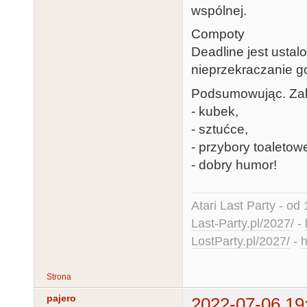
wspólnej.
Compoty
Deadline jest ustal
nieprzekraczanie go
Podsumowując. Zabi
- kubek,
- sztućce,
- przybory toaletow
- dobry humor!
Atari Last Party - od 
Last-Party.pl/2027/
-
LostParty.pl/2027/
-
h
Strona
pajero
2022-07-06 19