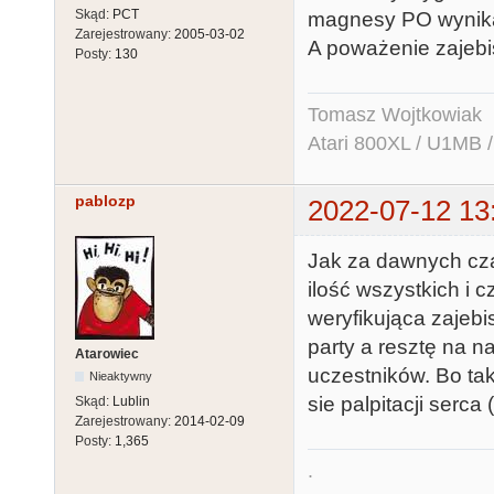
Skąd:
PCT
magnesy PO wynika
Zarejestrowany:
2005-03-02
A poważenie zajebis
Posty:
130
Tomasz Wojtkowiak
Atari 800XL / U1MB 
pablozp
2022-07-12 13
Jak za dawnych cza
ilość wszystkich i 
weryfikująca zajebi
party a resztę na 
Atarowiec
uczestników. Bo ta
Nieaktywny
sie palpitacji serca
Skąd:
Lublin
Zarejestrowany:
2014-02-09
Posty:
1,365
.