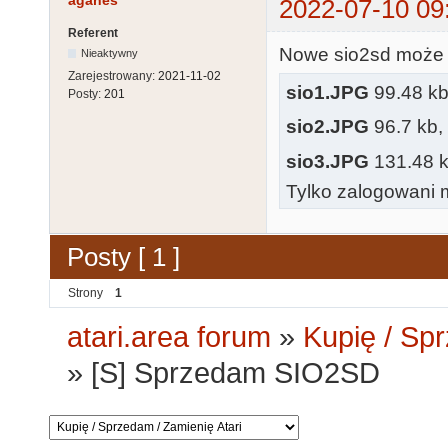
agahes
2022-07-10 09
Referent
Nowe sio2sd może ze
Nieaktywny
Zarejestrowany:
2021-11-02
sio1.JPG
99.48 kb
Posty:
201
sio2.JPG
96.7 kb, 
sio3.JPG
131.48 kb
Tylko zalogowani m
Posty [ 1 ]
Strony
1
atari.area forum
»
Kupię / Sp
»
[S] Sprzedam SIO2SD