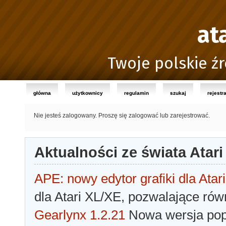
at
Twoje polskie źr
główna
użytkownicy
regulamin
szukaj
rejestr
Nie jesteś zalogowany.
Proszę się zalogować lub zarejestrować.
Aktualności ze świata Atari
APE: nowy edytor grafiki dla Atari
dla Atari XL/XE, pozwalające rów
Gearlynx 1.2.21
Nowa wersja popu