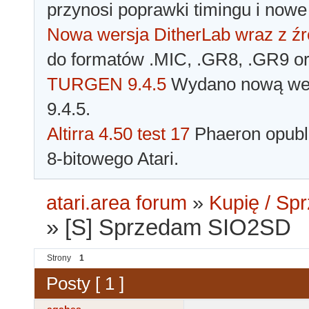
przynosi poprawki timingu i nowe
Nowa wersja DitherLab wraz z źr
do formatów .MIC, .GR8, .GR9 o
TURGEN 9.4.5
Wydano nową wer
9.4.5.
Altirra 4.50 test 17
Phaeron opubli
8-bitowego Atari.
atari.area forum
»
Kupię / Sp
»
[S] Sprzedam SIO2SD
Strony
1
Posty [ 1 ]