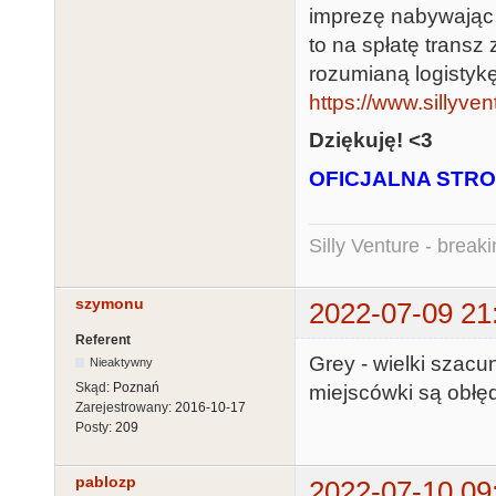
imprezę nabywają
to na spłatę trans
rozumianą logistyk
https://www.sillyven
Dziękuję!
<3
OFICJALNA STRO
Silly Venture - break
szymonu
2022-07-09 21
Referent
Grey - wielki szacun
Nieaktywny
Skąd:
Poznań
miejscówki są obłęd
Zarejestrowany:
2016-10-17
Posty:
209
pablozp
2022-07-10 09