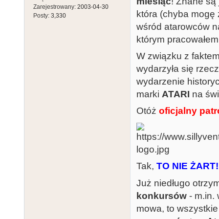
miesiąc
! Znane są
Zarejestrowany:
2003-04-30
która (chyba mogę 
Posty:
3,330
wśród atarowców na
którym pracowałem 
W związku z faktem
wydarzyła się rzec
wydarzenie history
marki
ATARI
na świe
Otóż
oficjalny pat
Tak,
TO NIE ŻART!
Już niedługo otrz
konkursów
- m.in.
mowa, to wszystkie