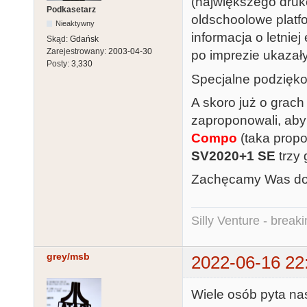
(największego dru
Podkasetarz
oldschoolowe platf
Nieaktywny
informacja o letniej
Skąd:
Gdańsk
Zarejestrowany:
2003-04-30
po imprezie ukazały
Posty:
3,330
Specjalne podzięk
A skoro już o grac
zaproponowali, ab
Compo
(taka propo
SV2020+1 SE
trzy 
Zachęcamy Was do u
Silly Venture - break
grey/msb
2022-06-16 22
Wiele osób pyta nas 