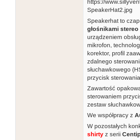
Speakerhat to cza
głośnikami stereo
urządzeniem obsłu
mikrofon, technol
korektor, profil za
zdalnego sterowani
słuchawkowego (HSP
przycisk sterowania
Zawartość opakowan
sterowaniem przyci
zestaw słuchawkow
We współpracy z
A
W pozostałych kon
shirty
z serii
Centi