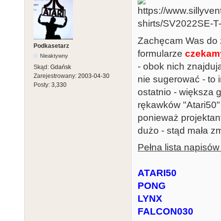
Zachęcam Was do z
Podkasetarz
formularze
czekamy
Nieaktywny
- obok nich znajdu
Skąd:
Gdańsk
Zarejestrowany:
2003-04-30
nie sugerować - to i
Posty:
3,330
ostatnio - większa
rękawków "Atari50"
ponieważ projektant
dużo - stąd mała z
Pełna lista napisów
ATARI50
PONG
LYNX
FALCON030