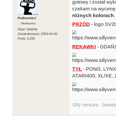
gotowy i został wyk
czekam na wycenę 
różnych kolorach
.
Podkasetarz
PRZÓD
- logo SV2
Nieaktywny
Skąd:
Gdańsk
Zarejestrowany:
2003-04-30
Posty:
3,330
RĘKAWKI
- GDAŃS
TYŁ
- PONG, LYNX
ATARI400, XL/XE,
Silly Venture - break