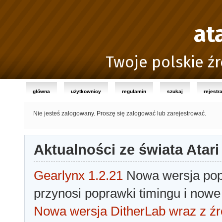
at
Twoje polskie źr
główna
użytkownicy
regulamin
szukaj
rejestr
Nie jesteś zalogowany.
Proszę się zalogować lub zarejestrować.
Aktualności ze świata Atari
Gearlynx 1.2.21
Nowa wersja popu
przynosi poprawki timingu i nowe
Nowa wersja DitherLab wraz z źr