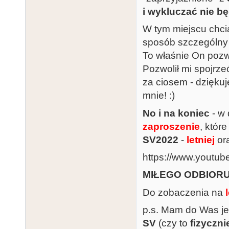
i wykluczać nie bę
W tym miejscu chc
sposób szczególny
To właśnie On pozwo
Pozwolił mi spojrz
za ciosem - dziękuj
mnie! :)
No i na koniec
- w 
zaproszenie
, któr
SV2022
-
letniej
or
https://www.youtu
MIŁEGO ODBIOR
Do zobaczenia na
p.s. Mam do Was je
SV
(czy to
fizyczni