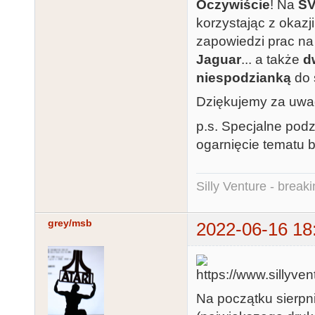
Oczywiście
! Na
S
korzystając z oka
zapowiedzi prac n
Jaguar
... a także
d
niespodzianką
do 
Dziękujemy za uwag
p.s. Specjalne pod
ogarnięcie tematu b
Silly Venture - break
grey/msb
2022-06-16 18
Na początku sierpn