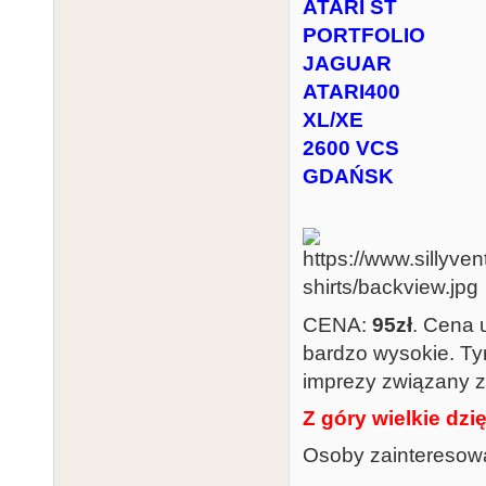
ATARI ST
PORTFOLIO
JAGUAR
ATARI400
XL/XE
2600 VCS
GDAŃSK
CENA:
95zł
. Cena 
bardzo wysokie. T
imprezy związany z
Z góry wielkie dzię
Osoby zainteresowa