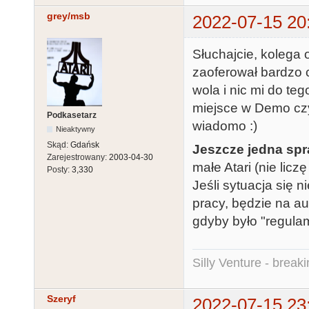
grey/msb
2022-07-15 20
Słuchajcie, kolega 
zaoferował bardzo 
wola i nic mi do teg
miejsce w Demo czy
Podkasetarz
wiadomo :)
Nieaktywny
Skąd:
Gdańsk
Jeszcze jedna sp
Zarejestrowany:
2003-04-30
małe Atari (nie lic
Posty:
3,330
Jeśli sytuacja się n
pracy, będzie na aut
gdyby było "regulam
Silly Venture - break
Szeryf
2022-07-15 23