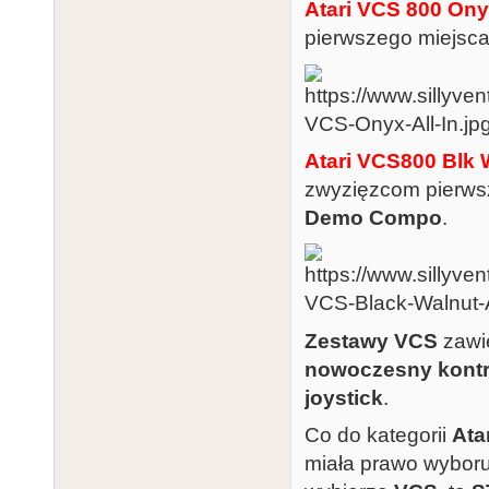
Atari VCS 800 Onyx
pierwszego miejsc
Atari VCS800 Blk W
zwyzięzcom pierws
Demo Compo
.
Zestawy VCS
zawie
nowoczesny kontr
joystick
.
Co do kategorii
Ata
miała prawo wybor