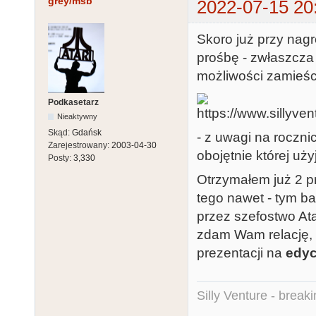
grey/msb
2022-07-15 20
Skoro już przy nag
prośbę - zwłaszcza
możliwości zamieśc
Podkasetarz
Nieaktywny
Skąd:
Gdańsk
- z uwagi na roczni
Zarejestrowany:
2003-04-30
obojętnie której uży
Posty:
3,330
Otrzymałem już 2 p
tego nawet - tym ba
przez szefostwo Atar
zdam Wam relację, 
prezentacji na
edyc
Silly Venture - break