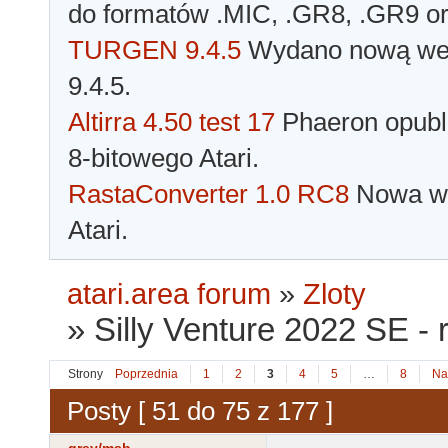
do formatów .MIC, .GR8, .GR9 o
TURGEN 9.4.5
Wydano nową wer
9.4.5.
Altirra 4.50 test 17
Phaeron opubli
8-bitowego Atari.
RastaConverter 1.0 RC8
Nowa wer
Atari.
atari.area forum
»
Zloty
»
Silly Venture 2022 SE - 
Strony
Poprzednia
1
2
3
4
5
…
8
Na
Posty [ 51 do 75 z 177 ]