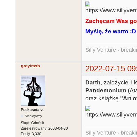
Zachęcam Was gor
Myślę, że warto :D
Silly Venture - break
grey/msb
2022-07-15 09
Darth
, założyciel 
Pandemonium
(At
oraz książkę
"Art o
Podkasetarz
Nieaktywny
Skąd:
Gdańsk
Zarejestrowany:
2003-04-30
Silly Venture - break
Posty:
3,330