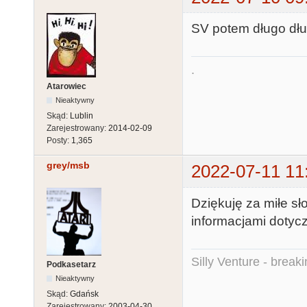
SV potem długo dług
.
Atarowiec
Nieaktywny
Skąd:
Lublin
Zarejestrowany:
2014-02-09
Posty:
1,365
grey/msb
2022-07-11 11
Dziękuję za miłe sł
informacjami dotycz
Silly Venture - break
Podkasetarz
Nieaktywny
Skąd:
Gdańsk
Zarejestrowany:
2003-04-30