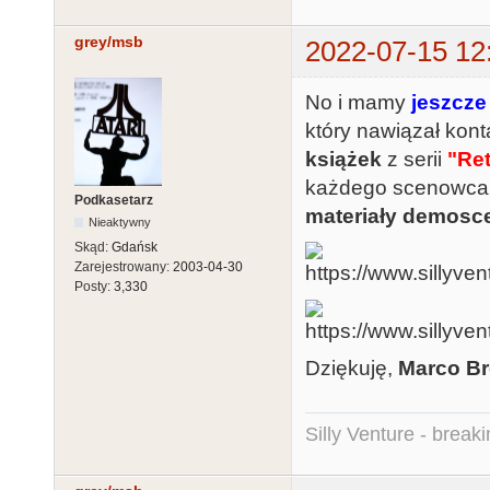
grey/msb
2022-07-15 12
No i mamy
jeszcze
który nawiązał kon
książek
z serii
"Ret
każdego scenowca i
Podkasetarz
materiały demos
Nieaktywny
Skąd:
Gdańsk
Zarejestrowany:
2003-04-30
Posty:
3,330
Dziękuję,
Marco Br
Silly Venture - break