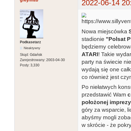
grey/msb
2022-06-14 20
Nowa miejscówka
stadionie
"Polsat 
Podkasetarz
będziemy celebrować 
Nieaktywny
ATARI
! Takie wyda
Skąd:
Gdańsk
Zarejestrowany:
2003-04-30
party na świecie ni
Posty:
3,330
wydają się one cał
co również jest czy
Po niełatwych kons
przedstawić Wam
c
położonej imprez
góry za wsparcie, l
abyśmy mogli zoba
w skrócie - że pokr