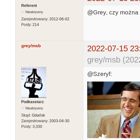
Referent
@Grey, czy można 
Nieaktywny
Zarejestrowany:
2012-06-02
Posty:
214
grey/msb
2022-07-15 23
grey/msb (202
@Szeryf:
Podkasetarz
Nieaktywny
Skąd:
Gdańsk
Zarejestrowany:
2003-04-30
Posty:
3,330