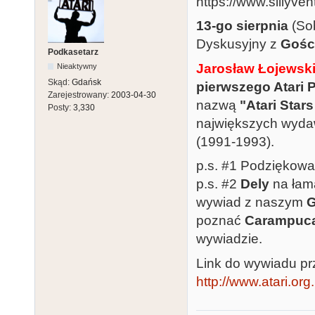
13-go sierpnia
(Sob
Dyskusyjny z
Gośc
Podkasetarz
Jarosław Łojewsk
Nieaktywny
Skąd:
Gdańsk
pierwszego Atari 
Zarejestrowany:
2003-04-30
nazwą
"Atari Stars
Posty:
3,330
największych wyd
(1991-1993).
p.s. #1 Podziękowa
p.s. #2
Dely
na ła
wywiad z naszym
G
poznać
Carampuc
wywiadzie.
Link do wywiadu p
http://www.atari.org