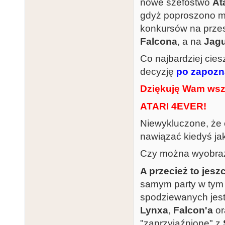
nowe szefostwo
At
gdyż poproszono mni
konkursów na przest
Falcona
, a na
Jag
Co najbardziej cies
decyzję
po zapozna
Dziękuję Wam wsz
ATARI 4EVER!
Niewykluczone, że 
nawiązać kiedyś jak
Czy można wyobraz
A przecież to jesz
samym party w tym
spodziewanych jest
Lynxa
,
Falcon'a
or
"zaprzyjaźnione" z