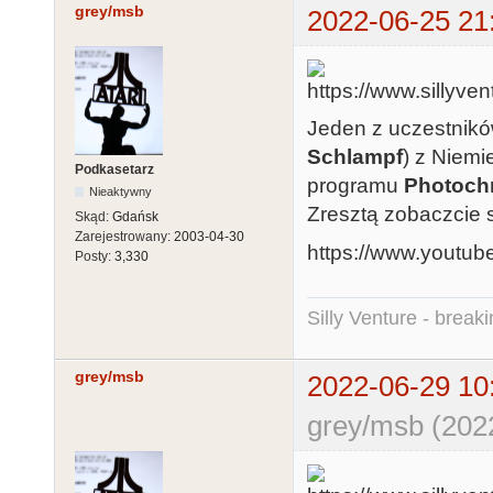
grey/msb
2022-06-25 21
Jeden z uczestnik
Schlampf
) z Niem
Podkasetarz
programu
Photoch
Nieaktywny
Zresztą zobaczcie 
Skąd:
Gdańsk
Zarejestrowany:
2003-04-30
https://www.yout
Posty:
3,330
Silly Venture - break
grey/msb
2022-06-29 10
grey/msb (202