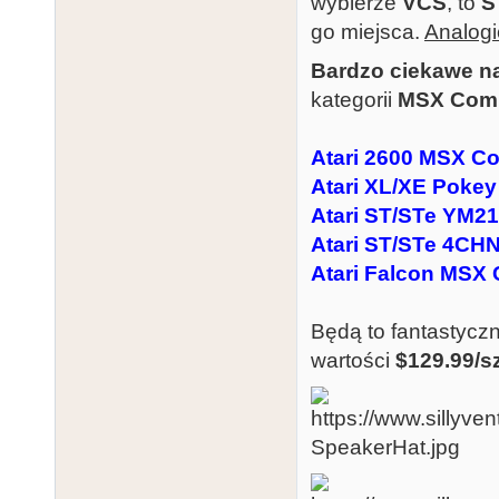
wybierze
VCS
, to
S
go miejsca.
Analogi
Bardzo ciekawe n
kategorii
MSX Com
Atari 2600 MSX C
Atari XL/XE Pok
Atari ST/STe YM
Atari ST/STe 4C
Atari Falcon MSX
Będą to fantastyczn
wartości
$129.99/s