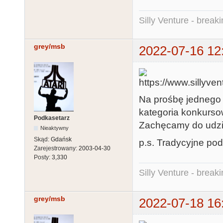
Silly Venture - break
grey/msb
2022-07-16 12
Na prośbę jednego
kategoria konkurso
Podkasetarz
Zachęcamy do udzi
Nieaktywny
Skąd:
Gdańsk
p.s. Tradycyjne po
Zarejestrowany:
2003-04-30
Posty:
3,330
Silly Venture - break
grey/msb
2022-07-18 16