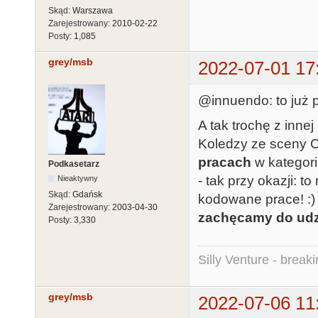
Skąd:
Warszawa
Zarejestrowany:
2010-02-22
Posty:
1,085
grey/msb
2022-07-01 17
@innuendo: to już 
A tak trochę z inne
Koledzy ze sceny C
pracach
w kategori
Podkasetarz
- tak przy okazji: t
Nieaktywny
Skąd:
Gdańsk
kodowane prace! :) 
Zarejestrowany:
2003-04-30
zachęcamy do udz
Posty:
3,330
Silly Venture - break
grey/msb
2022-07-06 11