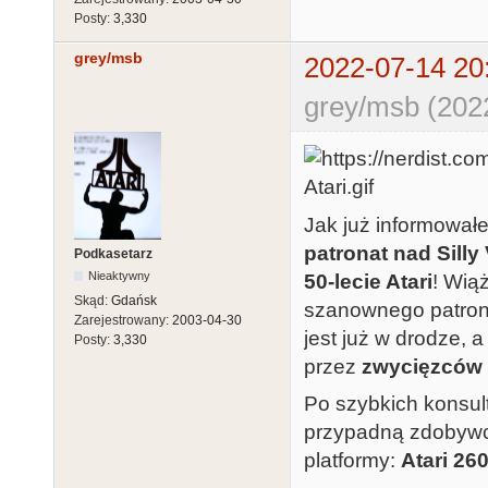
Posty:
3,330
grey/msb
2022-07-14 20
grey/msb (202
Jak już informowa
patronat nad Silly
Podkasetarz
Nieaktywny
50-lecie Atari
! Wią
Skąd:
Gdańsk
szanownego patro
Zarejestrowany:
2003-04-30
jest już w drodze, 
Posty:
3,330
przez
zwycięzców
Po szybkich konsul
przypadną zdoby
platformy:
Atari 26