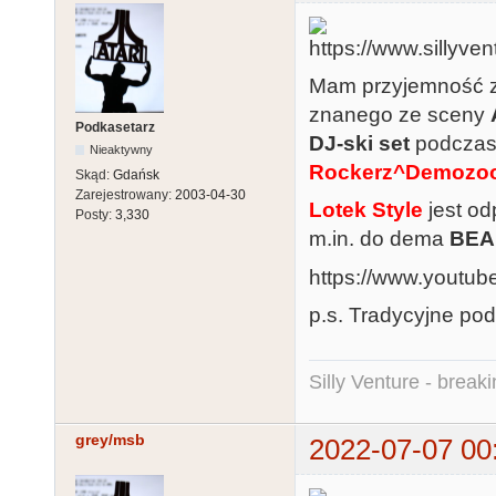
Mam przyjemność z
znanego ze sceny
Podkasetarz
DJ-ski set
podczas 
Nieaktywny
Rockerz^Demozo
Skąd:
Gdańsk
Zarejestrowany:
2003-04-30
Lotek Style
jest od
Posty:
3,330
m.in. do dema
BEA
https://www.youtu
p.s. Tradycyjne po
Silly Venture - break
grey/msb
2022-07-07 00