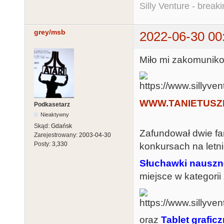
Silly Venture - break
grey/msb
2022-06-30 00
Miło mi zakomuniko
WWW.TANIETUSZ
Podkasetarz
Nieaktywny
Skąd:
Gdańsk
Zafundował dwie fa
Zarejestrowany:
2003-04-30
Posty:
3,330
konkursach na letni
Słuchawki nausz
miejsce w kategorii
oraz
Tablet grafi