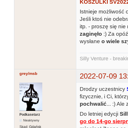
KOSZULKI SV202
Istnieje możliwość 
Jeśli ktoś nie odebr
itp. - proszę się nie
zaginęło
:) Za opó
wysłane
o wiele sz
Silly Venture - break
grey/msb
2022-07-09 13
Drodzy uczestnicy
fizycznie, i Ci, któ
pochwalić
... :) A
Do letniej edycji
Sil
Podkasetarz
go do 14-go sierp
Nieaktywny
Skąd:
Gdańsk