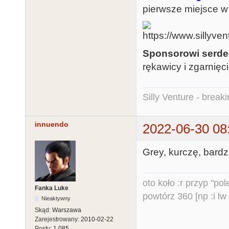
pierwsze miejsce w
Sponsorowi serde
rękawicy i zgarnięc
Silly Venture - break
innuendo
2022-06-30 08
Grey, kurczę, bardzi
oto koło :r przyp "pole
Fanka Luke
powtórz 360 [np :i lw 
Nieaktywny
Skąd:
Warszawa
Zarejestrowany:
2010-02-22
Posty:
1,085