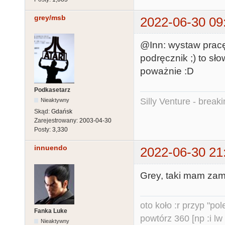
grey/msb
2022-06-30 09
@Inn: wystaw pracę
podręcznik ;) to s
poważnie :D
Podkasetarz
Silly Venture - break
Nieaktywny
Skąd:
Gdańsk
Zarejestrowany:
2003-04-30
Posty:
3,330
innuendo
2022-06-30 21
Grey, taki mam zamy
oto koło :r przyp "pole
Fanka Luke
powtórz 360 [np :i lw 
Nieaktywny