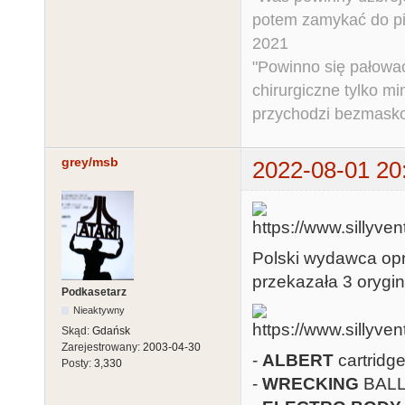
potem zamykać do pi
2021
"Powinno się pałować 
chirurgiczne tylko mi
przychodzi bezmaskow
grey/msb
2022-08-01 20
Polski wydawca opr
przekazała 3 orygi
Podkasetarz
Nieaktywny
Skąd:
Gdańsk
Zarejestrowany:
2003-04-30
-
ALBERT
cartridge
Posty:
3,330
-
WRECKING
BALL 