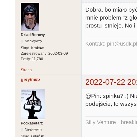
Dobra, bo miało być
mnie problem "z gł
prostu istnieje. No i 
Dziad Borowy
Nieaktywny
Kontakt: pin@usdk.p
Skąd:
Kraków
Zarejestrowany:
2002-03-09
Posty:
11,780
Strona
grey/msb
2022-07-22 20
@Pin: spinka? :) Ni
podejście, to wszyst
Silly Venture - break
Podkasetarz
Nieaktywny
Skąd:
Gdańsk