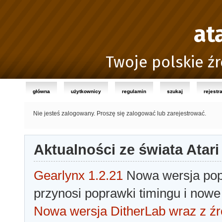
at
Twoje polskie źr
główna
użytkownicy
regulamin
szukaj
rejestr
Nie jesteś zalogowany.
Proszę się zalogować lub zarejestrować.
Aktualności ze świata Atari
Gearlynx 1.2.21
Nowa wersja popu
przynosi poprawki timingu i nowe
Nowa wersja DitherLab wraz z źr