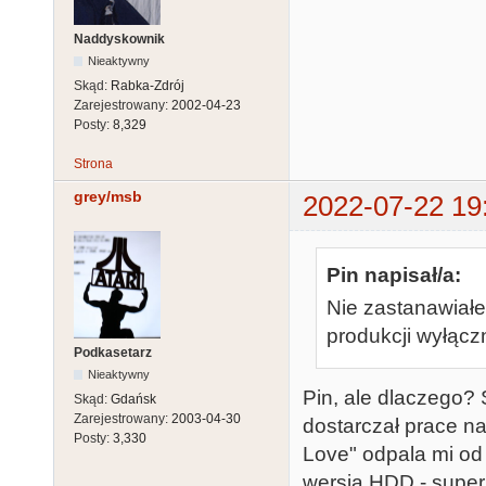
Naddyskownik
Nieaktywny
Skąd:
Rabka-Zdrój
Zarejestrowany:
2002-04-23
Posty:
8,329
Strona
grey/msb
2022-07-22 19
Pin napisał/a:
Nie zastanawiał
produkcji wyłącz
Podkasetarz
Nieaktywny
Pin, ale dlaczego?
Skąd:
Gdańsk
Zarejestrowany:
2003-04-30
dostarczał prace na
Posty:
3,330
Love" odpala mi od p
wersja HDD - super 