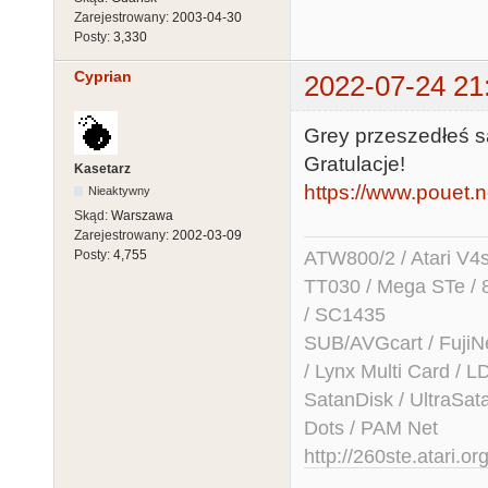
Zarejestrowany:
2003-04-30
Posty:
3,330
Cyprian
2022-07-24 21
Grey przeszedłeś s
Gratulacje!
Kasetarz
https://www.pouet.
Nieaktywny
Skąd:
Warszawa
Zarejestrowany:
2002-03-09
ATW800/2 / Atari V4sa 
Posty:
4,755
TT030 / Mega STe / 
/ SC1435
SUB/AVGcart / FujiN
/ Lynx Multi Card /
SatanDisk / UltraSat
Dots / PAM Net
http://260ste.atari.or