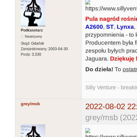
Pula nagród rośnie
A2600
,
ST
,
Lynxa
,
Podkasetarz
przypomnienia - to 
Nieaktywny
Producentem była 
Skąd:
Gdańsk
Zarejestrowany:
2003-04-30
zespołu byłych pr
Posty:
3,330
Jaguara.
Dziękuję
Do dzieła!
To
ostat
Silly Venture - break
grey/msb
2022-08-02 22
grey/msb (202