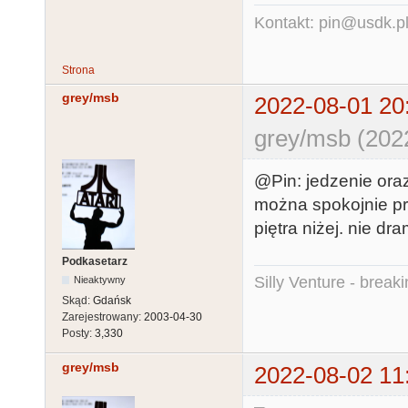
Kontakt: pin@usdk.p
Strona
grey/msb
2022-08-01 20
grey/msb (202
@Pin: jedzenie ora
można spokojnie prz
piętra niżej. nie dr
Podkasetarz
Silly Venture - break
Nieaktywny
Skąd:
Gdańsk
Zarejestrowany:
2003-04-30
Posty:
3,330
grey/msb
2022-08-02 11