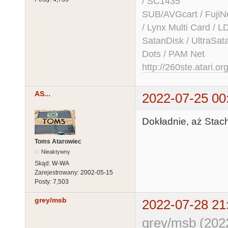
/ SC1435
SUB/AVGcart / FujiN
/ Lynx Multi Card /
SatanDisk / UltraSat
Dots / PAM Net
http://260ste.atari.or
AS...
2022-07-25 00
Dokładnie, aż Stach
Toms Atarowiec
Nieaktywny
Skąd:
W-WA
Zarejestrowany:
2002-05-15
Posty:
7,503
grey/msb
2022-07-28 21
grey/msb (202