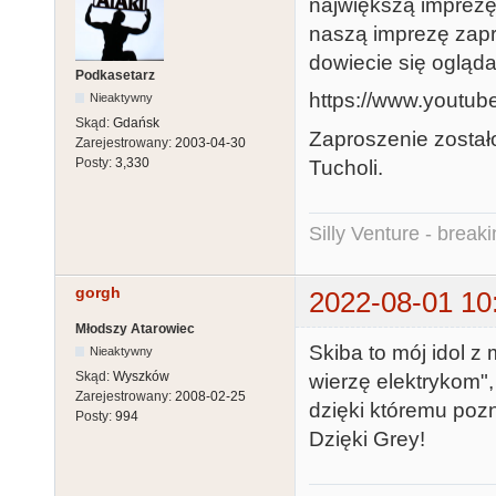
największą imprez
naszą imprezę zapra
dowiecie się ogląda
Podkasetarz
https://www.youtu
Nieaktywny
Skąd:
Gdańsk
Zaproszenie zosta
Zarejestrowany:
2003-04-30
Posty:
3,330
Tucholi.
Silly Venture - break
gorgh
2022-08-01 10
Młodszy Atarowiec
Skiba to mój idol z
Nieaktywny
Skąd:
Wyszków
wierzę elektrykom",
Zarejestrowany:
2008-02-25
dzięki któremu poz
Posty:
994
Dzięki Grey!