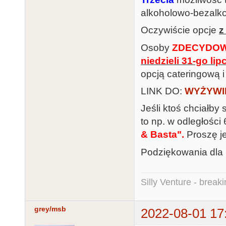
alkoholowo-bezalko
Oczywiście opcje
z
Osoby
ZDECYDO
niedzieli 31-go lip
opcją cateringową i
LINK DO:
WYŻYWI
Jeśli ktoś chciałby
to np. w odległości
& Basta".
Proszę je
Podziękowania dla
Silly Venture - break
grey/msb
2022-08-01 17