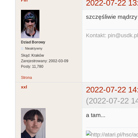
Pin
2022-07-22 13
szczęśliwie mądrzy 
Kontakt: pin@usdk.p
Dziad Borowy
Nieaktywny
Skąd:
Kraków
Zarejestrowany:
2002-03-09
Posty:
11,780
Strona
xxl
2022-07-22 14
(2022-07-22 14
a tam...