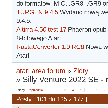
do formatów .MIC, .GR8, .GR9 o
TURGEN 9.4.5
Wydano nową wer
9.4.5.
Altirra 4.50 test 17
Phaeron opubli
8-bitowego Atari.
RastaConverter 1.0 RC8
Nowa wer
Atari.
atari.area forum
»
Zloty
»
Silly Venture 2022 SE - 
Strony
Poprzednia
1
2
3
4
5
6
7
8
Posty [ 101 do 125 z 177 ]