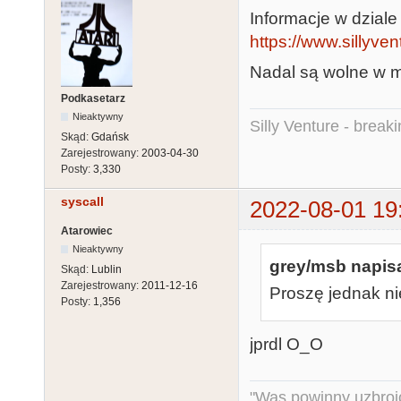
Informacje w dzial
https://www.sillyve
Nadal są wolne w 
Podkasetarz
Nieaktywny
Silly Venture - break
Skąd:
Gdańsk
Zarejestrowany:
2003-04-30
Posty:
3,330
syscall
2022-08-01 19
Atarowiec
Nieaktywny
grey/msb napisa
Skąd:
Lublin
Zarejestrowany:
2011-12-16
Proszę jednak ni
Posty:
1,356
jprdl O_O
"Was powinny uzbroj