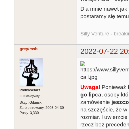
Dla mnie nawet jak 
postaramy się temu 
Silly Venture - break
grey/msb
2022-07-22 20
Uwaga!
Ponieważ
Podkasetarz
go lipca
, osoby któ
Nieaktywny
zamówienie
jeszc
Skąd:
Gdańsk
Zarejestrowany:
2003-04-30
na szczęście, że w 
Posty:
3,330
rozmiar. I uwierzcie
rzecz bez preceden