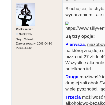
Słuchajcie, to chy
wydarzeniem - ale n
Podkasetarz
Nieaktywny
Są trzy opcje:
Skąd:
Gdańsk
Pierwsza
,
niezobo
Zarejestrowany:
2003-04-30
Posty:
3,330
na której znajduje 
pizza od 27 zł do 40
Wszystkie alkohole
butelkach itd...
Druga
możliwość to
drugiej sali obok S
wiele pyszności, łą
Trzecia
możliwość t
alkoholowo-bezalko