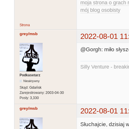
moja strona o grach r
mój blog osobisty
Strona
grey/msb
2022-08-01 11
@Gorgh: miło słysze
Silly Venture - break
Podkasetarz
Nieaktywny
Skąd:
Gdańsk
Zarejestrowany:
2003-04-30
Posty:
3,330
grey/msb
2022-08-01 11
Słuchajcie, dzisiaj