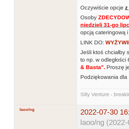
Oczywiście opcje
z
Osoby
ZDECYDO
niedzieli 31-go lip
opcją cateringową i
LINK DO:
WYŻYWI
Jeśli ktoś chciałby
to np. w odległości
& Basta".
Proszę je
Podziękowania dla
Silly Venture - break
laoo/ng
2022-07-30 16
laoo/ng (2022-