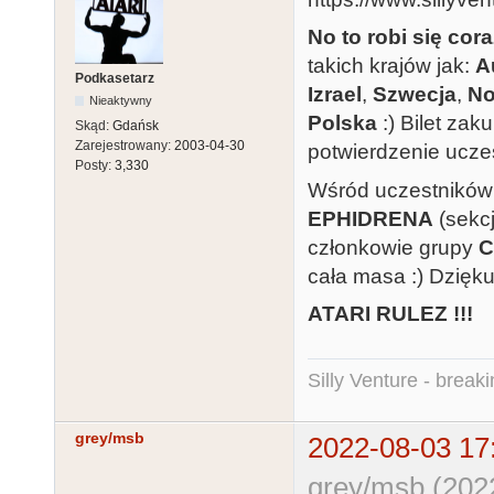
No to robi się cor
takich krajów jak:
A
Podkasetarz
Izrael
,
Szwecja
,
No
Nieaktywny
Polska
:) Bilet zak
Skąd:
Gdańsk
Zarejestrowany:
2003-04-30
potwierdzenie uczes
Posty:
3,330
Wśród uczestników 
EPHIDRENA
(sekcj
członkowie grupy
cała masa :) Dzięk
ATARI RULEZ !!!
Silly Venture - break
grey/msb
2022-08-03 17
grey/msb (202