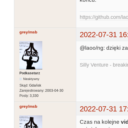
https://github.com/la
grey/msb
2022-07-31 16
@laoo/ng: dzięki za
Silly Venture - break
Podkasetarz
Nieaktywny
Skąd:
Gdańsk
Zarejestrowany:
2003-04-30
Posty:
3,330
grey/msb
2022-07-31 17
Czas na kolejne
vi