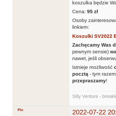
koszulka będzie W
Cena:
95 zł
Osoby zainteresowa
linkiem:
Koszulki SV2022 E
Zachęcamy Was do
pewnym sensie)
wa
nawet, jeśli obserw
Istnieje możliwość
pocztą
- tym razem 
przepraszamy
!
Silly Venture - break
Pin
2022-07-22 20