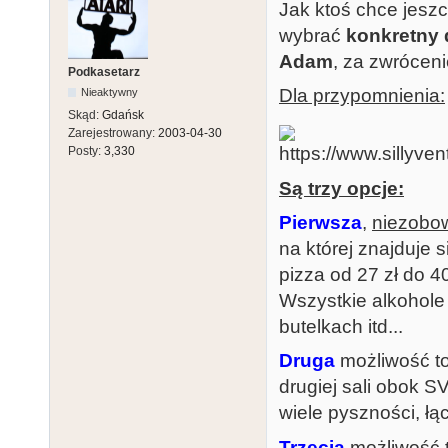
Jak ktoś chce jeszc
wybrać
konkretny 
Adam
, za zwróceni
Podkasetarz
Dla przypomnienia:
Nieaktywny
Skąd:
Gdańsk
Zarejestrowany:
2003-04-30
Posty:
3,330
Są trzy opcje:
Pierwsza
,
niezobo
na której znajduje 
pizza od 27 zł do 40
Wszystkie alkohole
butelkach itd...
Druga
możliwość to
drugiej sali obok S
wiele pyszności, łą
Trzecia
możliwość t