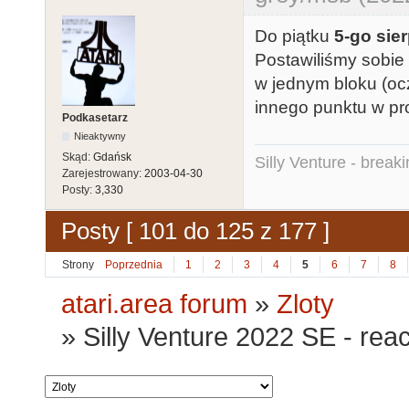
Do piątku
5-go sie
Postawiliśmy sobie
w jednym bloku (oc
innego punktu w pr
Podkasetarz
Nieaktywny
Skąd:
Gdańsk
Silly Venture - break
Zarejestrowany:
2003-04-30
Posty:
3,330
Posty [ 101 do 125 z 177 ]
Strony
Poprzednia
1
2
3
4
5
6
7
8
atari.area forum
»
Zloty
»
Silly Venture 2022 SE - rea