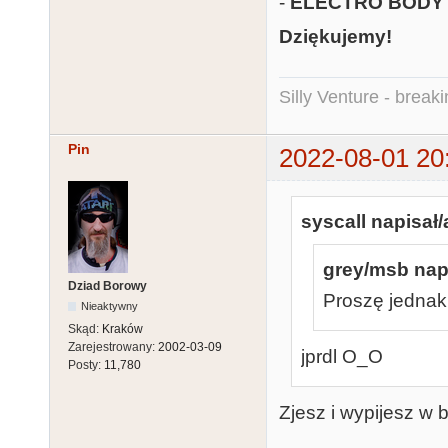
-
ELECTRO BODY
Dziękujemy!
Silly Venture - break
Pin
2022-08-01 20
syscall napisał/
grey/msb napi
Dziad Borowy
Proszę jednak 
Nieaktywny
Skąd:
Kraków
Zarejestrowany:
2002-03-09
jprdl O_O
Posty:
11,780
Zjesz i wypijesz w b