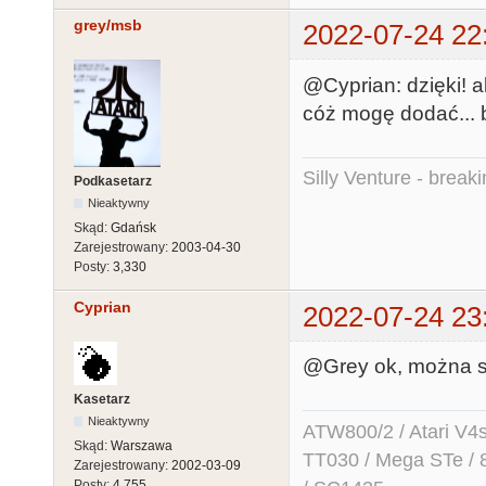
grey/msb
2022-07-24 22
@Cyprian: dzięki! al
cóż mogę dodać... b
Silly Venture - break
Podkasetarz
Nieaktywny
Skąd:
Gdańsk
Zarejestrowany:
2003-04-30
Posty:
3,330
Cyprian
2022-07-24 23
@Grey ok, można si
Kasetarz
Nieaktywny
ATW800/2 / Atari V4sa 
Skąd:
Warszawa
TT030 / Mega STe / 
Zarejestrowany:
2002-03-09
Posty:
4,755