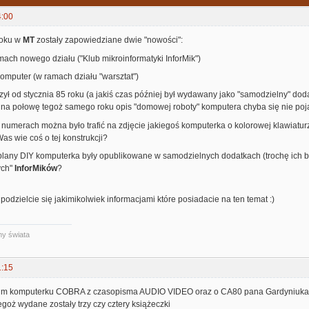
4:00
roku w
MT
zostały zapowiedziane dwie "nowości":
mach nowego działu ("Klub mikroinformatyki InforMik")
omputer (w ramach działu "warsztat")
zył od stycznia 85 roku (a jakiś czas później był wydawany jako "samodzielny" doda
 na połowę tegoż samego roku opis "domowej roboty" komputera chyba się nie poj
 numerach można było trafić na zdjęcie jakiegoś komputerka o kolorowej klawiatur
Was wie coś o tej konstrukcji?
plany DIY komputerka były opublikowane w samodzielnych dodatkach (trochę ich było
ych"
InforMików
?
 podzielcie się jakimikolwiek informacjami które posiadacie na ten temat :)
ny świata
1:15
m komputerku COBRA z czasopisma AUDIO VIDEO oraz o CA80 pana Gardyniuka. Cy
goż wydane zostały trzy czy cztery książeczki