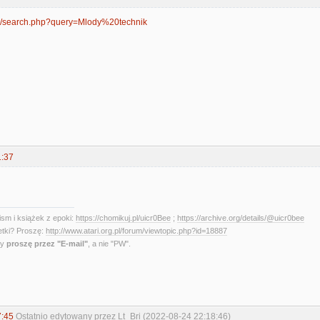
org/search.php?query=Mlody%20technik
1:37
sm i książek z epoki:
https://chomikuj.pl/uicr0Bee
;
https://archive.org/details/@uicr0bee
etki? Proszę:
http://www.atari.org.pl/forum/viewtopic.php?id=18887
ny
proszę przez "E-mail"
, a nie "PW".
7:45
Ostatnio edytowany przez Lt_Bri (2022-08-24 22:18:46)