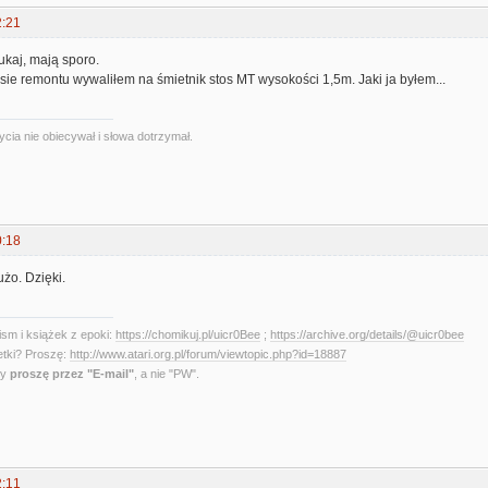
2:21
kaj, mają sporo.
sie remontu wywaliłem na śmietnik stos MT wysokości 1,5m. Jaki ja byłem...
ycia nie obiecywał i słowa dotrzymał.
0:18
użo. Dzięki.
sm i książek z epoki:
https://chomikuj.pl/uicr0Bee
;
https://archive.org/details/@uicr0bee
etki? Proszę:
http://www.atari.org.pl/forum/viewtopic.php?id=18887
ny
proszę przez "E-mail"
, a nie "PW".
2:11