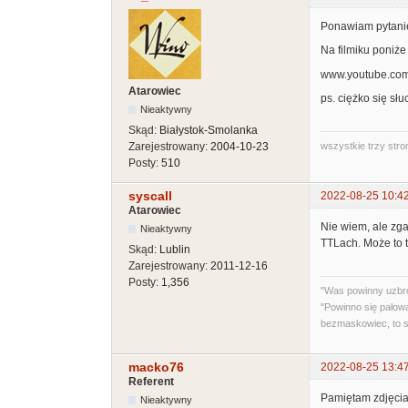
Ponawiam pytanie
Na filmiku poniże
www.youtube.co
Atarowiec
ps. ciężko się sł
Nieaktywny
Skąd:
Białystok-Smolanka
wszystkie trzy stro
Zarejestrowany:
2004-10-23
Posty:
510
syscall
2022-08-25 10:4
Atarowiec
Nie wiem, ale zga
Nieaktywny
TTLach. Może to 
Skąd:
Lublin
Zarejestrowany:
2011-12-16
Posty:
1,356
"Was powinny uzbro
"Powinno się pałować
bezmaskowiec, to s
macko76
2022-08-25 13:4
Referent
Pamiętam zdjęcia
Nieaktywny