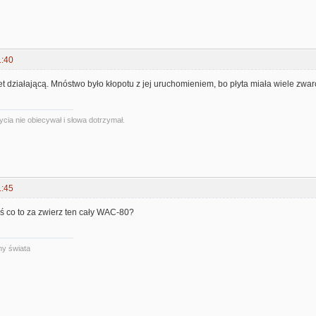
1:40
działającą. Mnóstwo było kłopotu z jej uruchomieniem, bo płyta miała wiele zwarć
ycia nie obiecywał i słowa dotrzymał.
1:45
toś co to za zwierz ten cały WAC-80?
ny świata