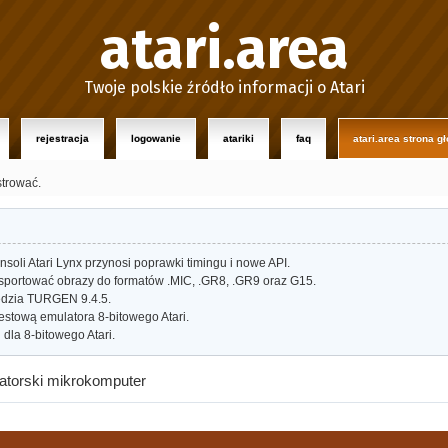
atari.area
Twoje polskie źródło informacji o Atari
rejestracja
logowanie
atariki
faq
atari.area strona g
strować.
oli Atari Lynx przynosi poprawki timingu i nowe API.
portować obrazy do formatów .MIC, .GR8, .GR9 oraz G15.
dzia TURGEN 9.4.5.
estową emulatora 8-bitowego Atari.
dla 8-bitowego Atari.
matorski mikrokomputer