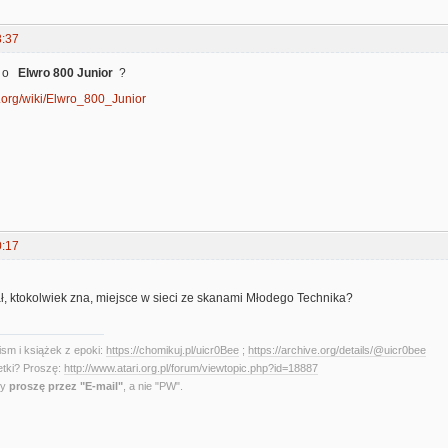
8:37
i o
Elwro 800 Junior
?
ia.org/wiki/Elwro_800_Junior
0:17
ł, ktokolwiek zna, miejsce w sieci ze skanami Młodego Technika?
sm i książek z epoki:
https://chomikuj.pl/uicr0Bee
;
https://archive.org/details/@uicr0bee
etki? Proszę:
http://www.atari.org.pl/forum/viewtopic.php?id=18887
ny
proszę przez "E-mail"
, a nie "PW".