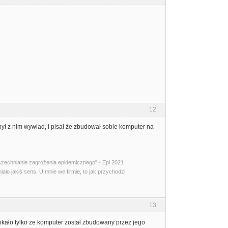
12
ył z nim wywiad, i pisał że zbudował sobie komputer na
zechnianie zagrożenia epidemicznego" - Epi 2021
iało jakiś sens. U mnie we firmie, to jak przychodzi
13
kało tylko że komputer został zbudowany przez jego