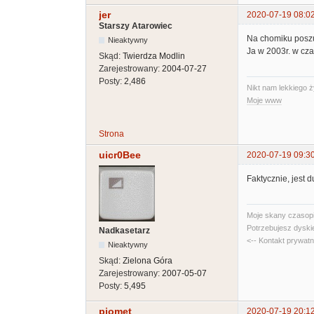
jer
2020-07-19 08:0
Starszy Atarowiec
Na chomiku poszu
Nieaktywny
Ja w 2003r. w cza
Skąd:
Twierdza Modlin
Zarejestrowany:
2004-07-27
Posty:
2,486
Nikt nam lekkiego ż
Moje www
Strona
uicr0Bee
2020-07-19 09:3
Faktycznie, jest d
Moje skany czasopi
Potrzebujesz dyski
Nadkasetarz
<-- Kontakt prywat
Nieaktywny
Skąd:
Zielona Góra
Zarejestrowany:
2007-05-07
Posty:
5,495
piomet
2020-07-19 20:1