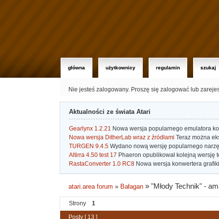
główna
użytkownicy
regulamin
szukaj
Nie jesteś zalogowany.
Proszę się zalogować lub zareje
Aktualności ze świata Atari
Gearlynx 1.2.21
Nowa wersja popularnego emulatora kons
Nowa wersja DitherLab wraz z źródłami
Teraz można eks
TURGEN 9.4.5
Wydano nową wersję popularnego narzę
Altirra 4.50 test 17
Phaeron opublikował kolejną wersję t
RastaConverter 1.0 RC8
Nowa wersja konwertera grafiki 
»
"Młody Technik" - a
atari.area forum
»
Bałagan
Strony
1
Posty [ 13 ]