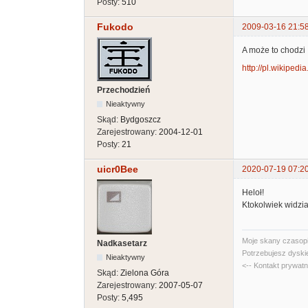
Posty:
510
Fukodo
2009-03-16 21:5
A może to chodz
http://pl.wikiped
Przechodzień
Nieaktywny
Skąd:
Bydgoszcz
Zarejestrowany:
2004-12-01
Posty:
21
uicr0Bee
2020-07-19 07:2
Heloł!
Ktokolwiek widzia
Moje skany czasopi
Nadkasetarz
Potrzebujesz dyski
Nieaktywny
<-- Kontakt prywat
Skąd:
Zielona Góra
Zarejestrowany:
2007-05-07
Posty:
5,495