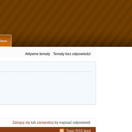
łówna
Aktywne tematy
Tematy bez odpowiedzi
Zaloguj się
lub
zarejestruj
by napisać odpowiedź
Topic RSS feed