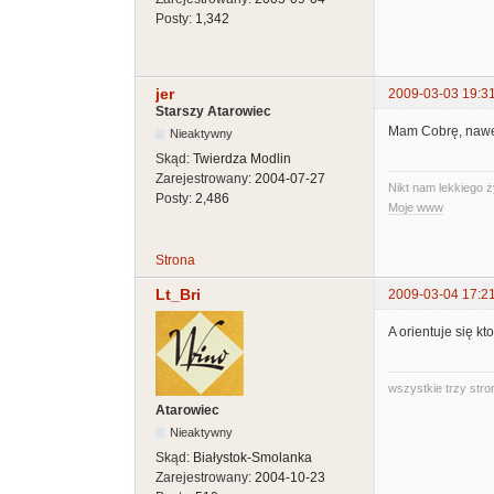
Posty:
1,342
jer
2009-03-03 19:3
Starszy Atarowiec
Mam Cobrę, nawet 
Nieaktywny
Skąd:
Twierdza Modlin
Zarejestrowany:
2004-07-27
Nikt nam lekkiego ż
Posty:
2,486
Moje www
Strona
Lt_Bri
2009-03-04 17:2
A orientuje się k
wszystkie trzy stro
Atarowiec
Nieaktywny
Skąd:
Białystok-Smolanka
Zarejestrowany:
2004-10-23