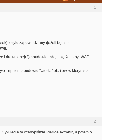
1
tek), o tyle zapowiedziany (jeżeli będzie
awił.
ze i drewnianej(?) obudowie, zdaje się że to był WAC-
 - np. ten o budowie "wiosła" etc.) ew. w którymś z
2
kl leciał w czasopiśmie Radioelektronik, a potem o