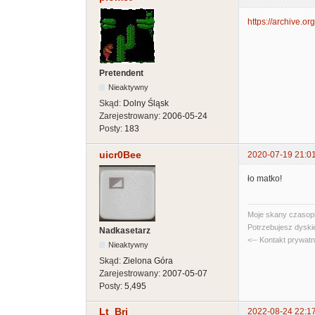
https://archive.
Pretendent
Nieaktywny
Skąd:
Dolny Śląsk
Zarejestrowany:
2006-05-24
Posty:
183
uicr0Bee
2020-07-19 21:0
ło matko!
Moje skany czasopi
Potrzebujesz dyski
Nadkasetarz
<-- Kontakt prywat
Nieaktywny
Skąd:
Zielona Góra
Zarejestrowany:
2007-05-07
Posty:
5,495
Lt_Bri
2022-08-24 22:1