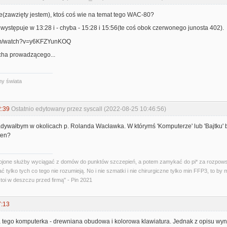
(zawzięty jestem), ktoś coś wie na temat tego WAC-80?
 występuje w 13:28 i - chyba - 15:28 i 15:56(te coś obok czerwonego junosta 402).
m/watch?v=y6KFZYunKOQ
ucha prowadzącego...
ny świata
2:39
Ostatnio edytowany przez syscall (2022-08-25 10:46:56)
dywałbym w okolicach p. Rolanda Wacławka. W którymś 'Komputerze' lub 'Bajtku' b
ten?
jone służby wyciągać z domów do punktów szczepień, a potem zamykać do pi* za rozpows
 tylko tych co tego nie rozumieją. No i nie szmatki i nie chirurgiczne tylko min FFP3, to by m
toi w deszczu przed firmą" - Pin 2021
7:13
 tego komputerka - drewniana obudowa i kolorowa klawiatura. Jednak z opisu wyni