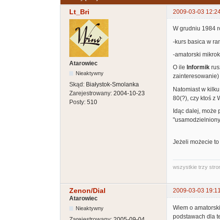
Lt_Bri
2009-03-03 12:2
W grudniu 1984 
-kurs basica w ra
-amatorski mikrok
Atarowiec
O ile
Informik
rus
Nieaktywny
zainteresowanie)
Skąd:
Białystok-Smolanka
Natomiast w kilku
Zarejestrowany:
2004-10-23
80(?), czy ktoś z 
Posty:
510
Idąc dalej, może 
"usamodzielnion
Jeżeli możecie to
wszystkie trzy stro
Zenon/Dial
2009-03-03 19:1
Atarowiec
Wiem o amatorski
Nieaktywny
podstawach dla te
Zarejestrowany:
2005-09-04