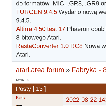
do formatów .MIC, .GR8, .GR9 o
TURGEN 9.4.5
Wydano nową wer
9.4.5.
Altirra 4.50 test 17
Phaeron opubli
8-bitowego Atari.
RastaConverter 1.0 RC8
Nowa wer
Atari.
atari.area forum
»
Fabryka - 8
Strony
1
Posty [ 13 ]
Kanis
2022-08-22 14