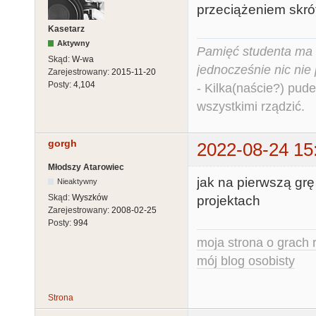
przeciążeniem skró
Kasetarz
Aktywny
Pamięć studenta ma c
Skąd:
W-wa
jednocześnie nic nie
Zarejestrowany:
2015-11-20
Posty:
4,104
- Kilka(naście?) pude
wszystkimi rządzić.
gorgh
2022-08-24 15
Młodszy Atarowiec
jak na pierwszą gr
Nieaktywny
Skąd:
Wyszków
projektach
Zarejestrowany:
2008-02-25
Posty:
994
moja strona o grach r
mój blog osobisty
Strona