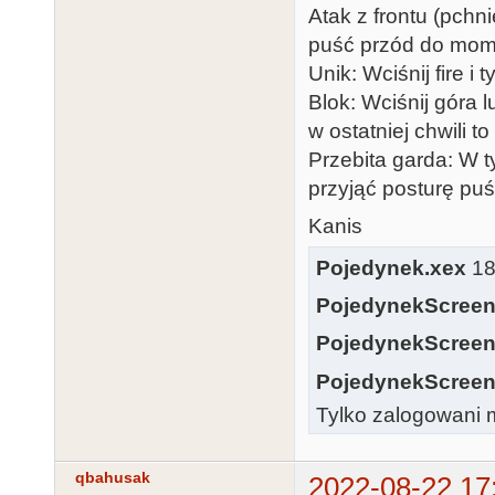
Atak z frontu (pchni
puść przód do mom
Unik: Wciśnij fire i
Blok: Wciśnij góra 
w ostatniej chwili t
Przebita garda: W 
przyjąć posturę puś
Kanis
Pojedynek.xex
18
PojedynekScreen
PojedynekScreen
PojedynekScreen
Tylko zalogowani m
qbahusak
2022-08-22 17