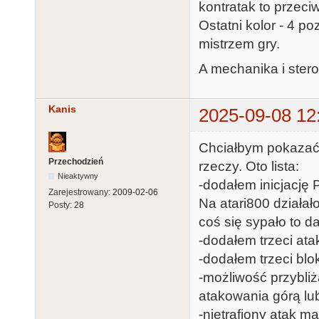
kontratak to przec
Ostatni kolor - 4 po
mistrzem gry.
A mechanika i ster
Kanis
2025-09-08 12
Chciałbym pokazać 
Przechodzień
rzeczy. Oto lista:
Nieaktywny
-dodałem inicjację
Zarejestrowany:
2009-02-06
Na atari800 działał
Posty:
28
coś się sypało to da
-dodałem trzeci atak
-dodałem trzeci blok
-możliwość przybliż
atakowania górą lu
-nietrafiony atak 