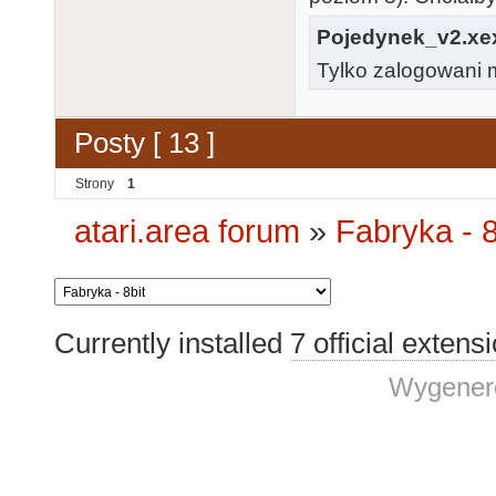
Pojedynek_v2.xe
Tylko zalogowani m
Posty [ 13 ]
Strony
1
atari.area forum
»
Fabryka - 8
Currently installed
7 official extens
Wygenero