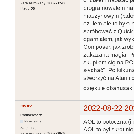
chciałem napisać ja
Zarejestrowany:
2009-02-06
programowałem na 
Posty:
28
maszynowym (ładow
czułem ale to była r
spróbować z Quick 
ogarniałem, jak wy
Composer, jak zrobi
zakazana magia. Prz
skupiłem się na PC
słychać". Po kilkun
stworzyć na Atari i 
dziękuję qbahusak z
mono
2022-08-22 20
Podkasetarz
AOL to potoczna (i
Nieaktywny
Skąd:
inąd
AOL to był skrót ni
Zarejestrowany:
2007-08-20