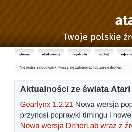
at
Twoje polskie źr
główna
użytkownicy
regulamin
szukaj
rejestr
Nie jesteś zalogowany.
Proszę się zalogować lub zarejestrować.
Aktualności ze świata Atari
Gearlynx 1.2.21
Nowa wersja popu
przynosi poprawki timingu i nowe
Nowa wersja DitherLab wraz z źr