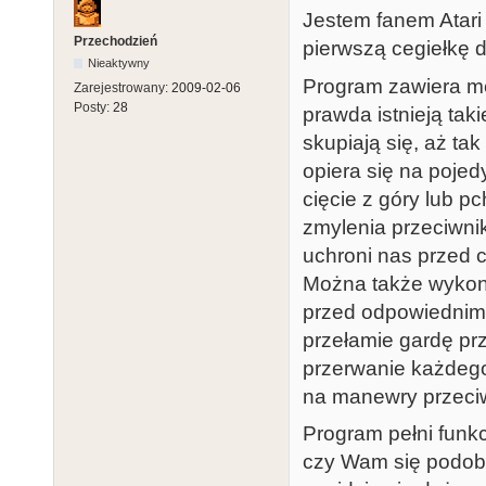
Jestem fanem Atari
Przechodzień
pierwszą cegiełkę 
Nieaktywny
Program zawiera mec
Zarejestrowany:
2009-02-06
Posty:
28
prawda istnieją taki
skupiają się, aż ta
opiera się na poje
cięcie z góry lub 
zmylenia przeciwni
uchroni nas przed c
Można także wykona
przed odpowiednim a
przełamie gardę prz
przerwanie każdeg
na manewry przeci
Program pełni funk
czy Wam się podoba