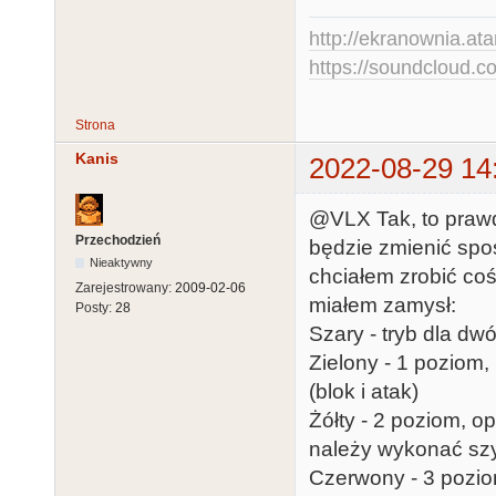
http://ekranownia.atar
https://soundcloud.co
Strona
Kanis
2022-08-29 14
@VLX Tak, to prawd
Przechodzień
będzie zmienić spos
Nieaktywny
chciałem zrobić coś
Zarejestrowany:
2009-02-06
miałem zamysł:
Posty:
28
Szary - tryb dla dw
Zielony - 1 poziom, 
(blok i atak)
Żółty - 2 poziom, o
należy wykonać szyb
Czerwony - 3 poziom