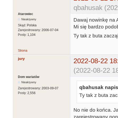
qbahusak (202
Atarowiec
Dawaj nowinkę na A
Nieaktywny
Skąd:
Polska
Mi się bardzo podob
Zarejestrowany:
2006-07-04
Ty tak z buta zacz
Posty:
1,104
Strona
jury
2022-08-22 18
(2022-08-22 18
Dom wariatów
Nieaktywny
qbahusak napisa
Zarejestrowany:
2003-09-07
Posty:
2,556
Ty tak z buta za
No nie do końca. Jak
zarejestrowany pona