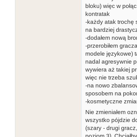
bloku) więc w połą
kontratak
-każdy atak trochę 
na bardziej drasty
-dodałem nową bro
-przerobiłem gracz
modele językowe) ta
nadal agresywnie po
wywiera aż takiej p
więc nie trzeba szu
-na nowo zbalansow
sposobem na pokona
-kosmetyczne zmian
Nie zmieniałem ozna
wszystko pójdzie d
(szary - drugi gracz
poziom 3). Chciałby