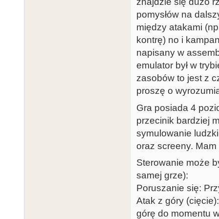
znajdzie się dużo 
pomysłów na dalszy 
między atakami (np.
kontrę) no i kampan
napisany w assemble
emulator był w tryb
zasobów to jest z 
proszę o wyrozumia
Gra posiada 4 pozio
przecinik bardziej 
symulowanie ludzk
oraz screeny. Mam n
Sterowanie może być
samej grze):
Poruszanie się: Prz
Atak z góry (cięcie)
górę do momentu w