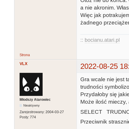
Otóż nie do końca.
a nie akronim. Włas
Więc jak potrakujem
żadnego przeciążen
::
bocianu.atari.pl
Strona
VLX
2022-08-25 18
Gra wcale nie jest 
trudności symboliz
Przydałoby się jaki
Młodszy Atarowiec
Może ilość mieczy, 
Nieaktywny
SELECT TRUDNO
Zarejestrowany:
2004-03-27
Posty:
774
Przeciwnik straszni