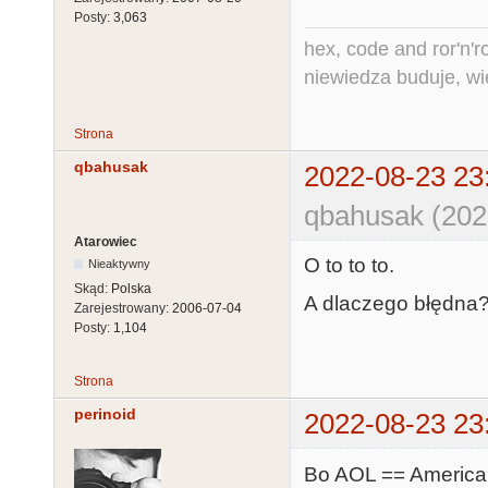
Posty:
3,063
hex, code and ror'n'ro
niewiedza buduje, wi
Strona
qbahusak
2022-08-23 23
qbahusak (202
Atarowiec
O to to to.
Nieaktywny
Skąd:
Polska
A dlaczego błędna? 
Zarejestrowany:
2006-07-04
Posty:
1,104
Strona
perinoid
2022-08-23 23
Bo AOL == America 