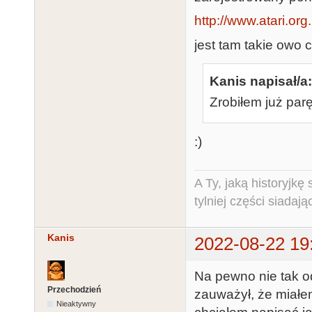
http://www.atari.or
jest tam takie owo 
Kanis napisał/a:
Zrobiłem już par
:)
A Ty, jaką historyjk
tylniej części siadają
Kanis
2022-08-22 19
Na pewno nie tak o
Przechodzień
zauważył, że miał
Nieaktywny