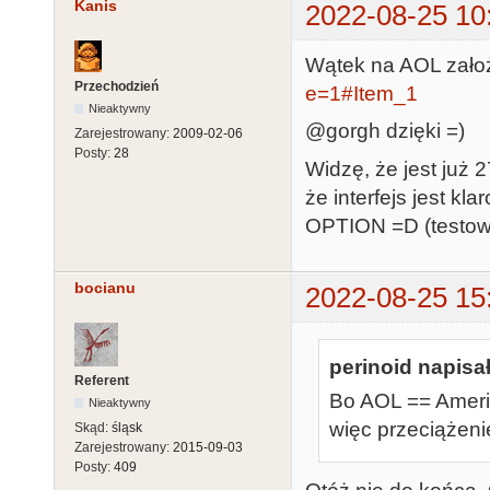
Kanis
2022-08-25 10
Wątek na AOL zał
Przechodzień
e=1#Item_1
Nieaktywny
@gorgh dzięki =)
Zarejestrowany:
2009-02-06
Posty:
28
Widzę, że jest już 
że interfejs jest k
OPTION =D (testow
bocianu
2022-08-25 15
perinoid napisał
Referent
Bo AOL == Americ
Nieaktywny
więc przeciążeni
Skąd:
śląsk
Zarejestrowany:
2015-09-03
Posty:
409