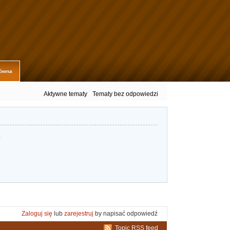
łówna
Aktywne tematy
Tematy bez odpowiedzi
.
Zaloguj się
lub
zarejestruj
by napisać odpowiedź
Topic RSS feed