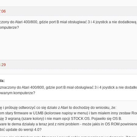
7:06
zony do Atari 400/800, gdzie port B miał obsługiwać 3 i 4 joystick a nie dodatko
omputerze?
4:29
/a:
znaczony do Atari 400/800, gdzie port B miał obsługiwać 3 i 4 joystick a nie do
dowanym komputerze?
lę i próbuję odtworzyć co się działo z Atari to dochodzę do wniosku, że:
łem stary firmware w U1MB (kolorowe napisy w menu) i tam miałem inny zestaw R
ję 3 wgraną (szare kolory) i nie mam opcji STOCK OS. Pojawiło się OS B.
ware te dema działały a teraz jest z nimi problem - może jakis in OS ROM powini
bić update do wersji 4.0?