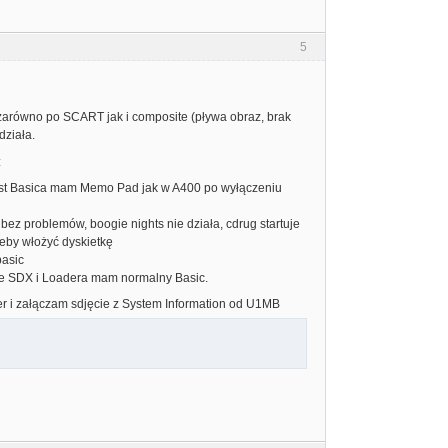
5
zarówno po SCART jak i composite (pływa obraz, brak
działa.
:
miast Basica mam Memo Pad jak w A400 po wyłączeniu
bez problemów, boogie nights nie działa, cdrug startuje
eby włożyć dyskietkę
basic
znie SDX i Loadera mam normalny Basic.
er i załączam sdjęcie z System Information od U1MB