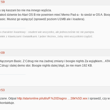
7:59
się kaszani bo nie ma innego wyjścia.
jakoś dziwnie bo Atari OS B nie powinien mieć Memo Pad-a - to siedzi w OS A. Boog
asic. Musisz go wyłączyć (sprawdź poziom U1MB ale i loadera).
 charakter kwantowy - student wie wszystko, ale jednocześnie nic nie pamięta.
ełek z klawiszami i światełkami. I jeden Vectrex, żeby nimi wszystkimi rządzić.
9:09
łączonym Basic. Z Cdrug nie ma żadnej zmiany i boogie nights Za wyjątkiem... AT
Cdrug i dalej demo stoi. Boogie nights dalej błąd, że nie mam 192 KB.
0:53
zane. Odpal
http://atarionline.pl/utils/F.%20Diagno ... 28k%5D.xex
i sprawdź, czy w
 kontaktuje.