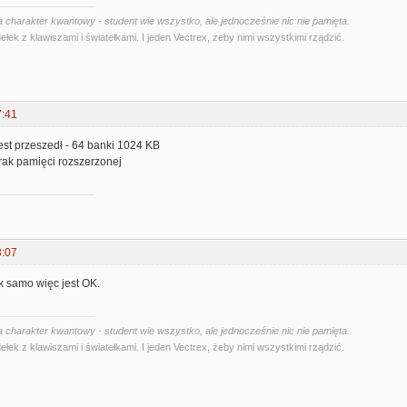
 charakter kwantowy - student wie wszystko, ale jednocześnie nic nie pamięta.
ełek z klawiszami i światełkami. I jeden Vectrex, żeby nimi wszystkimi rządzić.
7:41
est przeszedł - 64 banki 1024 KB
rak pamięci rozszerzonej
3:07
k samo więc jest OK.
 charakter kwantowy - student wie wszystko, ale jednocześnie nic nie pamięta.
ełek z klawiszami i światełkami. I jeden Vectrex, żeby nimi wszystkimi rządzić.