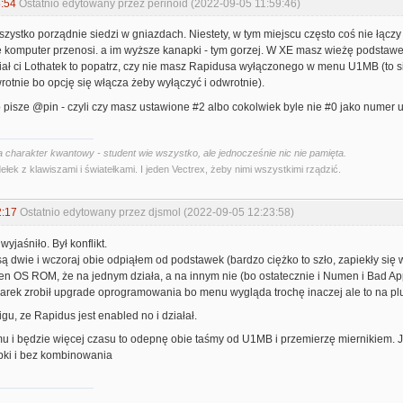
:54
Ostatnio edytowany przez perinoid (2022-09-05 11:59:46)
szystko porządnie siedzi w gniazdach. Niestety, w tym miejscu często coś nie łącz
ę komputer przenosi. a im wyższe kanapki - tym gorzej. W XE masz wieżę podstawe
ał ci Lothatek to popatrz, czy nie masz Rapidusa wyłączonego w menu U1MB (to s
rotnie bo opcję się włącza żeby wyłączyć i odwrotnie).
o pisze @pin - czyli czy masz ustawione #2 albo cokolwiek byle nie #0 jako numer
 charakter kwantowy - student wie wszystko, ale jednocześnie nic nie pamięta.
ełek z klawiszami i światełkami. I jeden Vectrex, żeby nimi wszystkimi rządzić.
2:17
Ostatnio edytowany przez djsmol (2022-09-05 12:23:58)
wyjaśniło. Był konflikt.
 dwie i wczoraj obie odpiąłem od podstawek (bardzo ciężko to szło, zapiekły się
ten OS ROM, że na jednym działa, a na innym nie (bo ostatecznie i Numen i Bad App
harek zrobił upgrade oprogramowania bo menu wygląda trochę inaczej ale to na pl
gu, ze Rapidus jest enabled no i działał.
u i będzie więcej czasu to odepnę obie taśmy od U1MB i przemierzę miernikiem. J
bki i bez kombinowania