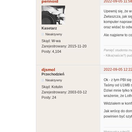
perinoid
2022-09-05 11:58
Upewnij się, że w
Zwłaszcza, jak si
komputer naprawi
oraz widać to odw
Kasetarz
Nieaktywny
Ale najpierw to c
Skąd:
W-wa
Zarejestrowany:
2015-11-20
Pamięć studenta ma
Posty:
4,104
- Kilka(naście?) pud
djsmol
2022-09-05 12:2
Przechodzień
Ok - z tym PBI się 
Nieaktywny
Taśmy od U1MB są
Skąd:
Kotulin
Dziwi mnie tylko 
Zarejestrowany:
2003-03-12
wrażenie, że Lot
Posty:
24
Widziałem w konfi
Jak wrócę do dom
powinien być szy
Motorynka rulez!!!