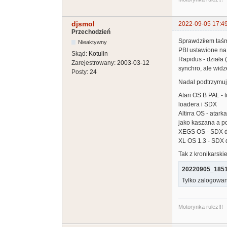
djsmol
2022-09-05 17:4
Przechodzień
Sprawdziłem taśmy
Nieaktywny
PBI ustawione na 
Skąd:
Kotulin
Rapidus - działa
Zarejestrowany:
2003-03-12
synchro, ale widz
Posty:
24
Nadal podtrzymuj
Atari OS B PAL -
loadera i SDX
Altirra OS - atar
jako kaszana a p
XEGS OS - SDX dzi
XL OS 1.3 - SDX d
Tak z kronikarski
20220905_1851
Tylko zalogowan
Motorynka rulez!!!