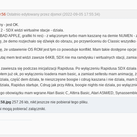
9:56
Ostatnio edytowany przez djsmol (2022-09-05 17:55:34)
 - jest OK.
2 - SDX widzi wirtualne stacje - działa.
 (BAD APPLE, grafiki hi res) - z włączonym turbo mam kaszanę na demie NUMEN - 
ę, że demo rozjechało się dźwięk do obrazu, po przywróceniu do Classic wszystko 
ę, że ustawienie OS ROM jest tym co powoduje konflikt. Mam takie dostępne opcje
 tutaj mem test widzi zawsze 64KB, SDX nie ma ramdysku i wirtualnych stacji, za
ka zawiesza się podczas inicjalizacji Rapidusa. Po wyłączeniu Rapidusa SDX działa 
otem już ok, po wyłączeniu loadera mam basic, a zamiast seltestu mam animację, ż
ała, część dem działa, te nieszczęsne boogie i cdrug kaszana i nie działa, mam 
ziała, Rapidus startuje, Cdrug jak przy Altira, boogie nights nie działa, po wyłąc
ego obowiązku mam wgrane Atari Basic C, Altirra Basic, Atari ASM/ED, Synassembl
58.jpg
257.26 kb, nikt jeszcze nie pobierał tego pliku.
i mogą pobierać załączniki.