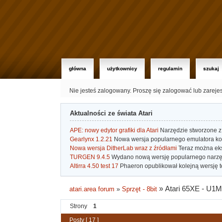
główna
użytkownicy
regulamin
szukaj
Nie jesteś zalogowany.
Proszę się zalogować lub zareje
Aktualności ze świata Atari
APE: nowy edytor grafiki dla Atari
Narzędzie stworzone z 
Gearlynx 1.2.21
Nowa wersja popularnego emulatora kons
Nowa wersja DitherLab wraz z źródłami
Teraz można eks
TURGEN 9.4.5
Wydano nową wersję popularnego narzę
Altirra 4.50 test 17
Phaeron opublikował kolejną wersję t
»
Atari 65XE - U1M
atari.area forum
»
Sprzęt - 8bit
Strony
1
Posty [ 17 ]