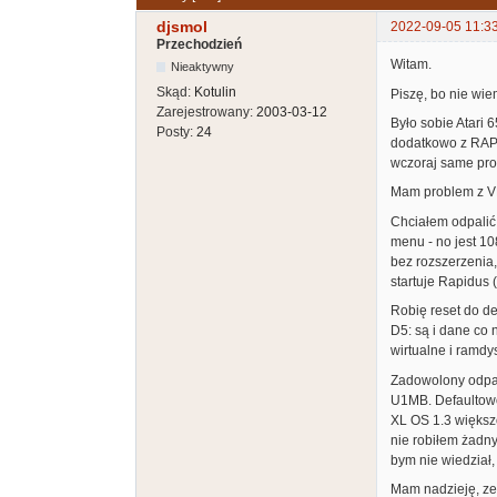
djsmol
2022-09-05 11:3
Przechodzień
Witam.
Nieaktywny
Skąd:
Kotulin
Piszę, bo nie wie
Zarejestrowany:
2003-03-12
Było sobie Atari
Posty:
24
dodatkowo z RAPI
wczoraj same pro
Mam problem z VBX
Chciałem odpalić
menu - no jest 1
bez rozszerzenia
startuje Rapidus 
Robię reset do de
D5: są i dane co 
wirtualne i ramdy
Zadowolony odpal
U1MB. Defaultowo
XL OS 1.3 większo
nie robiłem żadny
bym nie wiedział,
Mam nadzieję, ze 