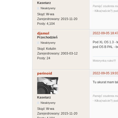
Kasetarz
Pamięć studenta ma
Nieaktywny
- Kilka(naście?) pud
Skąd:
W-wa
Zarejestrowany:
2015-11-20
Posty:
4,104
djsmol
2022-09-05 18:4
Przechodzień
Pod XL OS 1.3 - t
Nieaktywny
pod OS B PAL - b
Skąd:
Kotulin
Zarejestrowany:
2003-03-12
Posty:
24
Motorynka rulez!!!
perinoid
2022-09-05 19:0
Tu akurat mam ta
Pamięć studenta ma
Kasetarz
- Kilka(naście?) pud
Nieaktywny
Skąd:
W-wa
Zarejestrowany:
2015-11-20