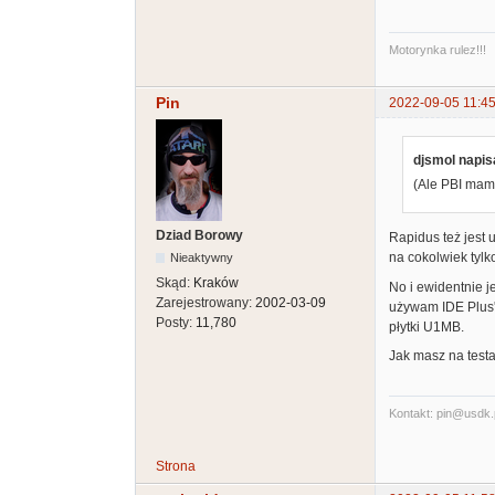
Motorynka rulez!!!
Pin
2022-09-05 11:45
djsmol napisa
(Ale PBI mam 
Dziad Borowy
Rapidus też jest
na cokolwiek tylk
Nieaktywny
Skąd:
Kraków
No i ewidentnie 
Zarejestrowany:
2002-03-09
używam IDE Plus'
Posty:
11,780
płytki U1MB.
Jak masz na testa
Kontakt: pin@usdk.
Strona