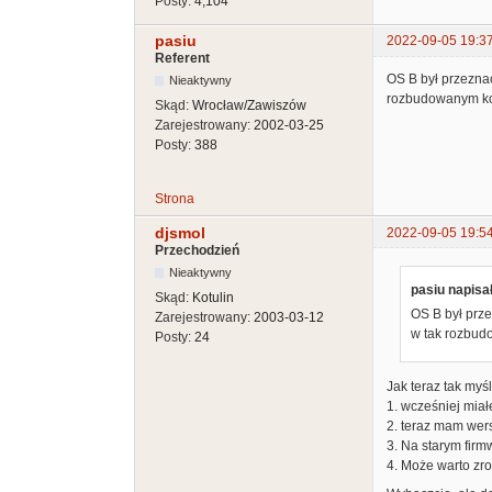
Posty:
4,104
pasiu
2022-09-05 19:3
Referent
OS B był przeznac
Nieaktywny
rozbudowanym k
Skąd:
Wrocław/Zawiszów
Zarejestrowany:
2002-03-25
Posty:
388
Strona
djsmol
2022-09-05 19:5
Przechodzień
Nieaktywny
pasiu napisał
Skąd:
Kotulin
OS B był prze
Zarejestrowany:
2003-03-12
w tak rozbu
Posty:
24
Jak teraz tak myś
1. wcześniej mia
2. teraz mam wers
3. Na starym firm
4. Może warto zro