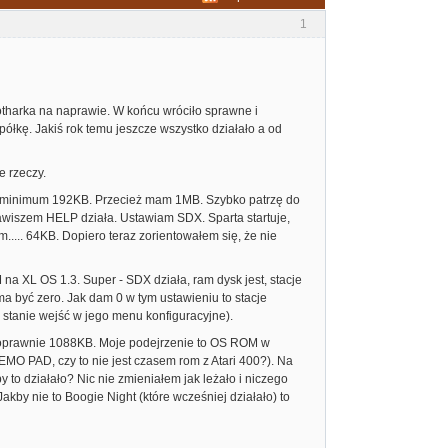
1
otharka na naprawie. W końcu wróciło sprawne i
łkę. Jakiś rok temu jeszcze wszystko działało a od
e rzeczy.
sz minimum 192KB. Przecież mam 1MB. Szybko patrzę do
awiszem HELP działa. Ustawiam SDX. Sparta startuje,
... 64KB. Dopiero teraz zorientowałem się, że nie
a XL OS 1.3. Super - SDX działa, ram dysk jest, stacje
ma być zero. Jak dam 0 w tym ustawieniu to stacje
w stanie wejść w jego menu konfiguracyjne).
 poprawnie 1088KB. Moje podejrzenie to OS ROM w
MO PAD, czy to nie jest czasem rom z Atari 400?). Na
to działało? Nic nie zmieniałem jak leżało i niczego
kby nie to Boogie Night (które wcześniej działało) to