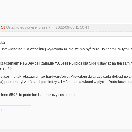
:58
Ostatnio edytowany przez Pin (2022-09-05 11:50:49)
ł/a:
ustawione na 2, a wcześniej wydawało mi się, że ma być zero. Jak dam 0 w tym ust
 urządzeniem NewDevice i zajmuje #0. Jeśli PBI bios dla Side ustawisz na ten sa
o nie #0
jest coś nie tak, obstawiam że hardware'owo. Miewałem dwa razy cuda dokładnie z
a) problem był z taśmami pomiędzy U1MB a podstawkami w płycie. Dodatkowo trz
 inne 6502, to podmień i zobacz czy coś to dało.
pl