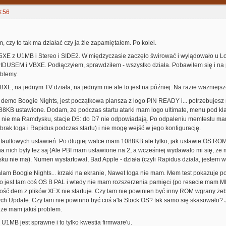
3:56
m, czy to tak ma działać czy ja źle zapamiętałem. Po kolei.
 65XE z U1MB i Stereo i SIDE2. W międzyczasie zaczęło świrować i wylądowało u L
DUSEM i VBXE. Podłączyłem, sprawdziłem - wszystko działa. Pobawiłem się i na pó
blemy.
E, na jednym TV działa, na jednym nie ale to jest na później. Na razie ważniejsz
 demo Boogie Nights, jest początkowa plansza z logo PIN READY i... potrzebuje
088KB ustawione. Dodam, ze podczas startu atarki mam logo ultimate, menu pod kl
, nie ma Ramdysku, stacje D5: do D7 nie odpowiadają. Po odpaleniu memtestu mam..
(brak loga i Rapidus podczas startu) i nie mogę wejść w jego konfigurację.
faultowych ustawień. Po długiej walce mam 1088KB ale tylko, jak ustawie OS ROM n
na nich były też są (Ale PBI mam ustawione na 2, a wcześniej wydawało mi się, że 
sku nie ma). Numen wystartował, Bad Apple - działa (czyli Rapidus działa, jestem 
am Boogie Nights... krzaki na ekranie, Nawet loga nie mam. Mem test pokazuje
 jest tam coś OS B PAL i wtedy nie mam rozszerzenia pamięci (po resecie mam ME
ść dem z plików XEX nie startuje. Czy tam nie powinien być inny ROM wgrany żeby 
ch Update. Czy tam nie powinno być coś a'la Stock OS? tak samo się skasowało? Ja
 że mam jakiś problem.
U1MB jest sprawne i to tylko kwestia firmware'u.