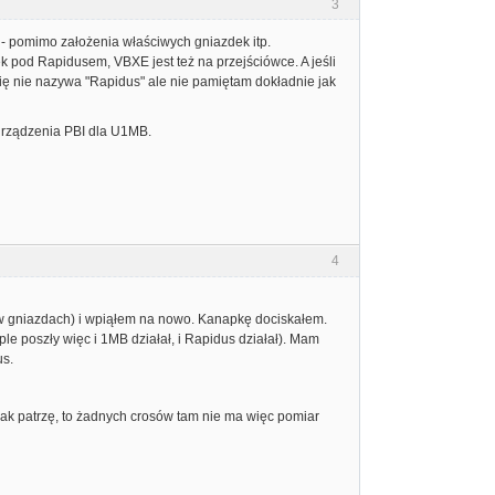
3
y - pomimo założenia właściwych gniazdek itp.
k pod Rapidusem, VBXE jest też na przejściówce. A jeśli
ię nie nazywa "Rapidus" ale nie pamiętam dokładnie jak
 urządzenia PBI dla U1MB.
4
 w gniazdach) i wpiąłem na nowo. Kanapkę dociskałem.
le poszły więc i 1MB działał, i Rapidus działał). Mam
us.
ak patrzę, to żadnych crosów tam nie ma więc pomiar