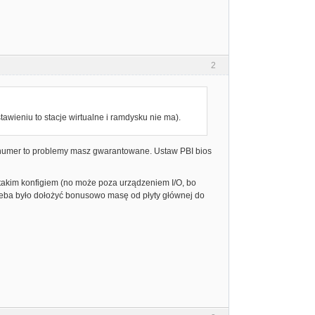
2
awieniu to stacje wirtualne i ramdysku nie ma).
m numer to problemy masz gwarantowane. Ustaw PBI bios
 takim konfigiem (no może poza urządzeniem I/O, bo
eba było dołożyć bonusowo masę od płyty głównej do