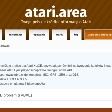
atari.area
Twoje polskie źródło informacji o Atari
rejestracja
logowanie
atariki
faq
atari.area strona g
strować.
myślą o grafice dla Atari XL/XE, pozwalające również na tworzenie kafelków i map
oli Atari Lynx przynosi poprawki timingu i nowe API.
portować obrazy do formatów .MIC, .GR8, .GR9 oraz G15.
dzia TURGEN 9.4.5.
estową emulatora 8-bitowego Atari.
B problem (i VBXE)