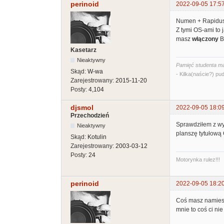
perinoid
2022-09-05 17:5
Numen + Rapidus 
Z tymi OS-ami to 
masz
włączony
B
Kasetarz
Nieaktywny
Pamięć studenta ma
Skąd:
W-wa
- Kilka(naście?) pud
Zarejestrowany:
2015-11-20
Posty:
4,104
djsmol
2022-09-05 18:0
Przechodzień
Sprawdziłem z wy
Nieaktywny
planszę tytułową 
Skąd:
Kotulin
Zarejestrowany:
2003-03-12
Posty:
24
Motorynka rulez!!!
perinoid
2022-09-05 18:2
Coś masz namies
mnie to coś ci nie