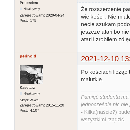
Pretendent
Że rozszerzenie pami
Nieaktywny
Zarejestrowany:
2020-04-24
wielkości . Nie mi
Posty:
175
necie szukam podob
jeszcze atari bo ni
atari i zrobiłem zdję
perinoid
2021-12-10 13
Po kościach licząc
malutkie.
Kasetarz
Nieaktywny
Pamięć studenta ma c
Skąd:
W-wa
jednocześnie nic nie
Zarejestrowany:
2015-11-20
Posty:
4,107
- Kilka(naście?) pude
wszystkimi rządzić.