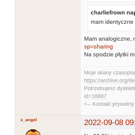
charliefrown nap
mam identyczne 
Mam analogiczne, n
sp=sharing
Na spodzie płytki m
Moje skany czasopism
https://archive.org/d
Potrzebujesz dyskiet
id=18887
<-- Kontakt prywatn
x_angel
2022-09-08 09