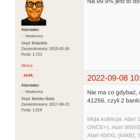
Na 99.9% jest to 
Atarowiec
Nieaktywny
Skąd:
Białystok
Zarejestrowany:
2015-03-26
Posty:
1,721
Strona
_tzok_
2022-09-08 10
Atarowiec
Nie ma co gdybać, n
Nieaktywny
Skąd:
Bielsko-Biała
41256, czyli 2 bank
Zarejestrowany:
2017-06-15
Posty:
1,516
Moja kolekcja: Atar
ONCE+), Atari 800X
Atari 600XL (64kB)