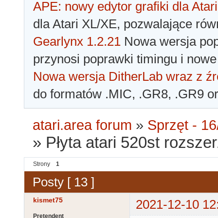
APE: nowy edytor grafiki dla Atari
dla Atari XL/XE, pozwalające rów
Gearlynx 1.2.21
Nowa wersja popu
przynosi poprawki timingu i nowe
Nowa wersja DitherLab wraz z źr
do formatów .MIC, .GR8, .GR9 o
atari.area forum
»
Sprzęt - 16
»
Płyta atari 520st rozsze
Strony
1
Posty [ 13 ]
kismet75
2021-12-10 12
Pretendent