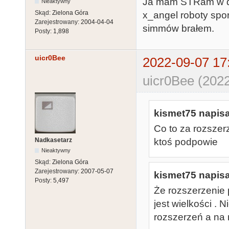
Ja mam STRam w dwó
Nieaktywny
Skąd:
Zielona Góra
x_angel roboty spor
Zarejestrowany:
2004-04-04
simmów brałem.
Posty:
1,898
uicr0Bee
2022-09-07 17
uicr0Bee (2022
kismet75 napisa
Co to za rozszer
Nadkasetarz
ktoś podpowie
Nieaktywny
Skąd:
Zielona Góra
Zarejestrowany:
2007-05-07
kismet75 napisa
Posty:
5,497
Że rozszerzenie p
jest wielkości .
rozszerzeń a na 