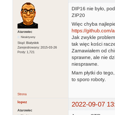
DIP16 nie było, po
ZIP20
Więc chyba najlepi
https://github.com
Atarowiec
Jak zwykle problem
Nieaktywny
Skąd:
Białystok
tak więc kości racz
Zarejestrowany:
2015-03-26
Zamawiałem od chiń
Posty:
1,721
sprawne, ale nie dz
niesprawne.
Mam płytki do tego,
to sporo roboty.
Strona
lopez
2022-09-07 13
Atarowiec