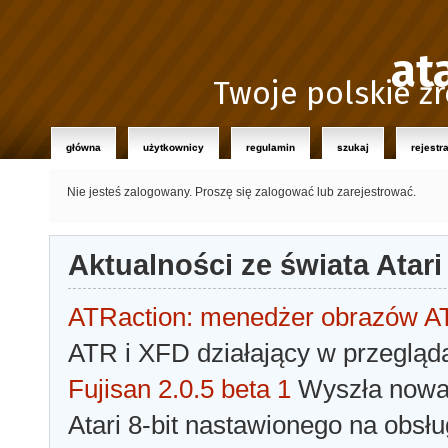
at
Twoje polskie źr
główna
użytkownicy
regulamin
szukaj
rejestr
Nie jesteś zalogowany.
Proszę się zalogować lub zarejestrować.
Aktualności ze świata Atari
ATRaction: menedżer obrazów 
ATR i XFD działający w przegląda
Fujisan 2.0.5 beta 1
Wyszła nowa 
Atari 8-bit nastawionego na obsłu