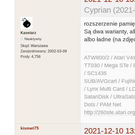
Cyprian (2021-
rozszerzenie pamię
Są dwa warianty, a
Kasetarz
albo ładne (na zdję
Nieaktywny
Skąd:
Warszawa
Zarejestrowany:
2002-03-09
ATW800/2 / Atari V4sa 
Posty:
4,756
TT030 / Mega STe / 
/ SC1435
SUB/AVGcart / FujiN
/ Lynx Multi Card /
SatanDisk / UltraSat
Dots / PAM Net
http://260ste.atari.or
kismet75
2021-12-10 13