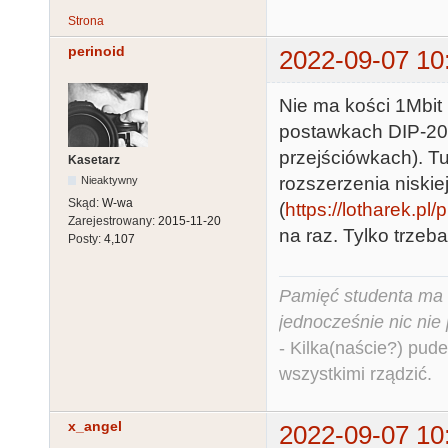
Strona
perinoid
2022-09-07 10
Nie ma kości 1Mbit 
postawkach DIP-20 (
przejściówkach). Tut
Kasetarz
rozszerzenia niski
Nieaktywny
Skąd:
W-wa
(
https://lotharek.pl
Zarejestrowany:
2015-11-20
na raz. Tylko trzeb
Posty:
4,107
Pamięć studenta ma c
jednocześnie nic nie
- Kilka(naście?) pude
wszystkimi rządzić.
x_angel
2022-09-07 10