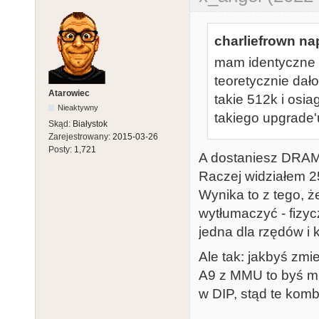
charliefrown nap
mam identyczne 
teoretycznie dał
Atarowiec
takie 512k i osi
Nieaktywny
takiego upgrade'
Skąd:
Białystok
Zarejestrowany:
2015-03-26
Posty:
1,721
A dostaniesz DRA
Raczej widziałem 25
Wynika to z tego, ż
wytłumaczyć - fizy
jedna dla rzędów i 
Ale tak: jakbyś zmie
A9 z MMU to byś mi
w DIP, stąd te kom