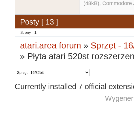
(48kB), Commodore
Posty [ 13 ]
Strony
1
atari.area forum
»
Sprzęt - 16
»
Płyta atari 520st rozszerzen
Currently installed
7 official extens
Wygenero