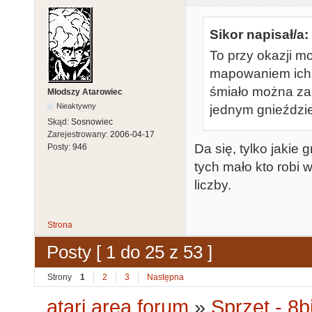
Sikor napisał/a:
To przy okazji mo
mapowaniem ich 
śmiało można zap
Młodszy Atarowiec
Nieaktywny
jednym gnieździe
Skąd:
Sosnowiec
Zarejestrowany:
2006-04-17
Da się, tylko jakie 
Posty:
946
tych mało kto robi 
liczby.
Strona
Posty [ 1 do 25 z 53 ]
Strony
1
2
3
Następna
atari.area forum
»
Sprzęt - 8bi