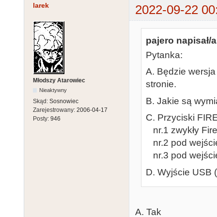
larek
2022-09-22 00
pajero napisał/a
Pytanka:
A. Będzie wersja
Młodszy Atarowiec
stronie.
Nieaktywny
B. Jakie są wymi
Skąd:
Sosnowiec
Zarejestrowany:
2006-04-17
C. Przyciski FIR
Posty:
946
nr.1 zwykły Fir
nr.2 pod wejście
nr.3 pod wejście 
D. Wyjście USB 
A. Tak