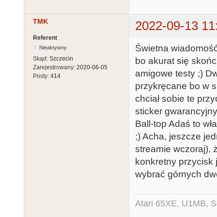
TMK
2022-09-13 11
Referent
Świetna wiadomość! 
Nieaktywny
Skąd:
Szczecin
bo akurat się skońc
Zarejestrowany:
2020-06-05
amigowe testy ;) Dw
Posty:
414
przykręcane bo w s
chciał sobie te prz
sticker gwarancyjn
Ball-top Adaś to wła
;) Acha, jeszcze je
streamie wczoraj), 
konkretny przycisk j
wybrać górnych dwóc
Atari 65XE, U1MB, 