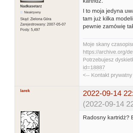
kartridż.
Nadkasetarz
I to moja jedyna u
Nieaktywny
tam już kilka mode
Skąd:
Zielona Góra
Zarejestrowany:
2007-05-07
pewnie zamówię taki 
Posty:
5,497
Moje skany czasopism
https://archive.org/d
Potrzebujesz dyskiet
id=18887
<-- Kontakt prywatn
larek
2022-09-14 22
(2022-09-14 22
Radosny kartridż? 