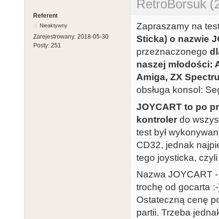
RetroBorsuk (
Referent
Zapraszamy na tes
Nieaktywny
Zarejestrowany:
2018-05-30
Sticka) o nazwie
Posty:
251
przeznaczonego
d
naszej młodości: 
Amiga, ZX Spectr
obsługa konsol: Se
JOYCART to po pro
kontroler
do wszyst
test był wykonywa
CD32, jednak najpi
tego joysticka, czyl
Nazwa JOYCART - po
trochę od gocarta :-
Ostateczną cenę po
partii. Trzeba jed