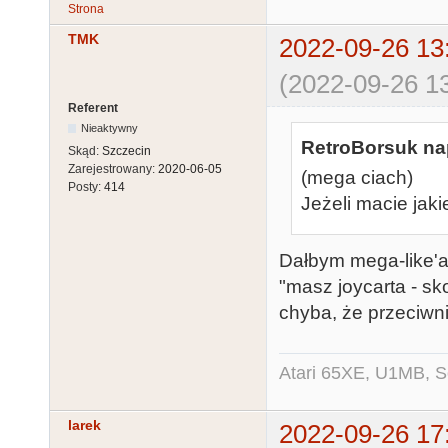
Strona
TMK
2022-09-26 13
(2022-09-26 13
Referent
Nieaktywny
RetroBorsuk nap
Skąd:
Szczecin
Zarejestrowany:
2020-06-05
(mega ciach)
Posty:
414
Jeżeli macie jak
Dałbym mega-like'a 
"masz joycarta - sk
chyba, że przeciwni
Atari 65XE, U1MB, 
larek
2022-09-26 17