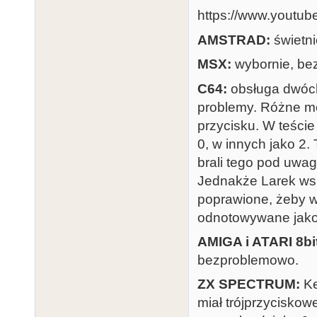
https://www.yout
AMSTRAD:
świetn
MSX:
wybornie, be
C64:
obsługa dwóch 
problemy. Różne mo
przycisku. W teści
0, w innych jako 2. 
brali tego pod uwag
Jednakże Larek wsp
poprawione, żeby w
odnotowywane jako
AMIGA i ATARI 8bi
bezproblemowo.
ZX SPECTRUM:
Ke
miał trójprzyciskowe