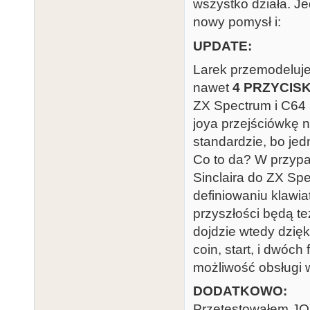
wszystko działa. Je
nowy pomysł i:
UPDATE:
Larek przemodeluje
nawet
4 PRZYCISK
ZX Spectrum i C64
joya przejściówkę n
standardzie, bo jed
Co to da? W przyp
Sinclaira do ZX Sp
definiowaniu klawia
przyszłości będą t
dojdzie wtedy dzię
coin, start, i dwóc
możliwość obsługi w
DODATKOWO:
Przetestowałem JOY