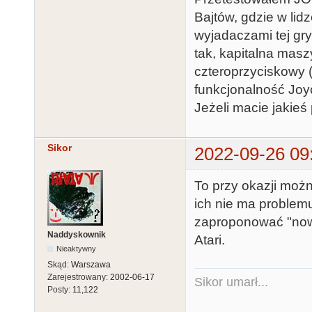
Bajtów, gdzie w lid
wyjadaczami tej gry
tak, kapitalna masz
czteroprzyciskowy 
funkcjonalność Joyc
Jeżeli macie jakie
Sikor
2022-09-26 09
To przy okazji moż
ich nie ma problem
zaproponować "nowy
Naddyskownik
Atari.
Nieaktywny
Skąd:
Warszawa
Zarejestrowany:
2002-06-17
Sikor umarł...
Posty:
11,122