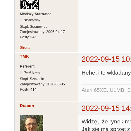
Młodszy Atarowiec
Nieaktywny
Skąd:
Sosnowiec
Zarejestrowany:
2006-04-17
Posty:
946
Strona
TMK
2022-09-15 10
Referent
Hehe, i to wkładany
Nieaktywny
Skąd:
Szczecin
Zarejestrowany:
2020-06-05
Atari 65XE, U1MB, 
Posty:
414
Dracon
2022-09-15 14
Widzę, że rynek man
Jak się ma sprzęt z