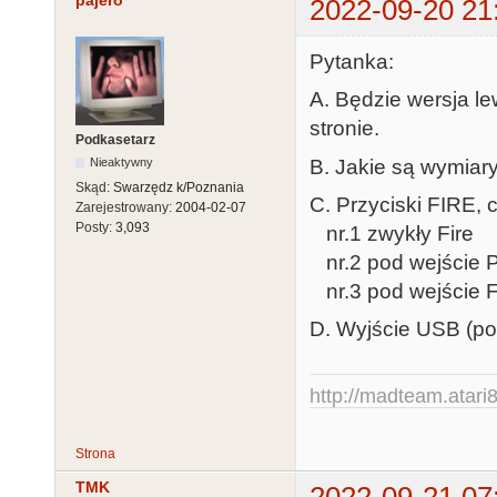
pajero
2022-09-20 21
Pytanka:
A. Będzie wersja l
stronie.
Podkasetarz
B. Jakie są wymiar
Nieaktywny
Skąd:
Swarzędz k/Poznania
C. Przyciski FIRE,
Zarejestrowany:
2004-02-07
Posty:
3,093
nr.1 zwykły Fire
nr.2 pod wejście P
nr.3 pod wejście Fir
D. Wyjście USB (po
http://madteam.atari8
Strona
TMK