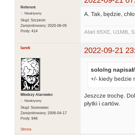
2022-09-21 07
Referent
A. Tak, będzie, chł
Nieaktywny
Skąd:
Szczecin
Zarejestrowany:
2020-06-05
Atari 65XE, U1MB, 
Posty:
414
larek
2022-09-21 23
solo/ng napisał/
+/- kiedy bedzie
Młodszy Atarowiec
Jeszcze trochę. D
Nieaktywny
płytki i cartów.
Skąd:
Sosnowiec
Zarejestrowany:
2006-04-17
Posty:
946
Strona