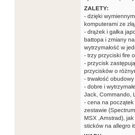
ZALETY:
- dzięki wymiennym 
komputerami ze zł
- drążek i gałka j
battopa i zmiany na
wytrzymałość w je
- trzy przyciski fire
- przycisk zastępuj
przycisków o różn
- trwałość obudowy
- dobre i wytrzymał
Jack, Commando, La
- cena na początek 
zestawie (Spectrumy
MSX ,Amstrad), jak 
sticków na allegro it