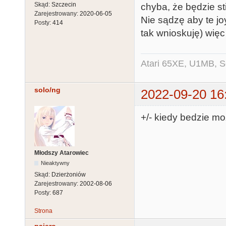
Skąd:
Szczecin
chyba, że będzie st
Zarejestrowany:
2020-06-05
Nie sądzę aby te jo
Posty:
414
tak wnioskuję) więc
Atari 65XE, U1MB, 
solo/ng
2022-09-20 16
+/- kiedy bedzie m
Młodszy Atarowiec
Nieaktywny
Skąd:
Dzierżoniów
Zarejestrowany:
2002-08-06
Posty:
687
Strona