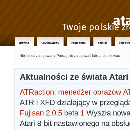
at
Twoje polskie źr
główna
użytkownicy
regulamin
szukaj
rejestr
Nie jesteś zalogowany.
Proszę się zalogować lub zarejestrować.
Aktualności ze świata Atari
ATRaction: menedżer obrazów 
ATR i XFD działający w przegląda
Fujisan 2.0.5 beta 1
Wyszła nowa 
Atari 8-bit nastawionego na obsłu