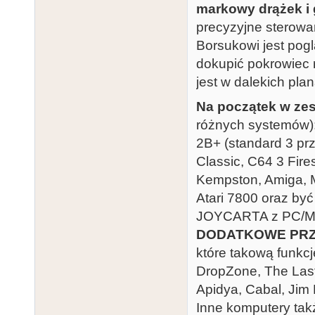
markowy drążek i 
precyzyjne sterowa
Borsukowi jest po
dokupić pokrowiec r
jest w dalekich pla
Na początek w zes
różnych systemów): 
2B+ (standard 3 prz
Classic, C64 3 Fir
Kempston, Amiga, M
Atari 7800 oraz b
JOYCARTA z PC/Mal
DODATKOWE PRZ
które takową funkcj
DropZone, The Last S
Apidya, Cabal, Jim
Inne komputery takż