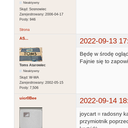
Nieaktywny
Skąd:
Sosnowiec
Zarejestrowany:
2006-04-17
Posty:
946
Strona
AS...
2022-09-13 17
Będę w środę ogląd
Fajnie się to zapowi
Toms Atarowiec
Nieaktywny
Skąd:
W-WA
Zarejestrowany:
2002-05-15
Posty:
7,506
uicr0Bee
2022-09-14 18
joycart = radosny ka
przymiotnik poprzed