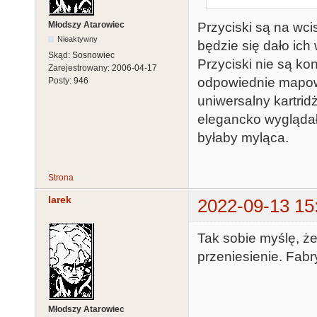
Młodszy Atarowiec
Przyciski są na wci
Nieaktywny
będzie się dało ich
Skąd:
Sosnowiec
Przyciski nie są ko
Zarejestrowany:
2006-04-17
odpowiednie mapowa
Posty:
946
uniwersalny kartrid
elegancko wyglądało
byłaby myląca.
Strona
larek
2022-09-13 15
Tak sobie myślę, że 
przeniesienie. Fab
Młodszy Atarowiec