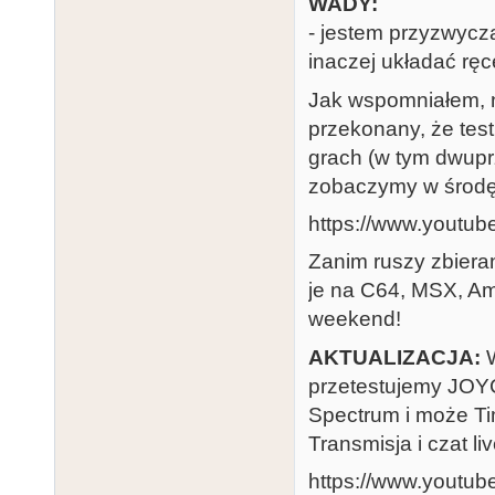
WADY:
- jestem przyzwycz
inaczej układać ręc
Jak wspomniałem, n
przekonany, że test
grach (w tym dwuprz
zobaczymy w środ
https://www.youtu
Zanim ruszy zbier
je na C64, MSX, Am
weekend!
AKTUALIZACJA:
W
przetestujemy JOY
Spectrum i może Ti
Transmisja i czat 
https://www.yout