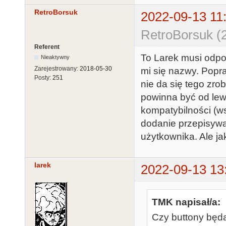
RetroBorsuk
2022-09-13 11
RetroBorsuk (
Referent
To Larek musi odpow
Nieaktywny
Zarejestrowany:
2018-05-30
mi się nazwy. Popra
Posty:
251
nie da się tego zrobi
powinna być od lewe
kompatybilności (w
dodanie przepisywa
użytkownika. Ale j
larek
2022-09-13 13
TMK napisał/a:
Czy buttony będ