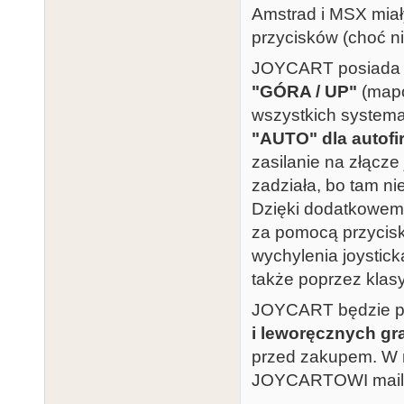
Amstrad i MSX mia
przycisków (choć ni
JOYCART posiada t
"GÓRA / UP"
(mapo
wszystkich systema
"AUTO" dla autofi
zasilanie na złącze 
zadziała, bo tam ni
Dzięki dodatkowem
za pomocą przycisk
wychylenia joystic
także poprzez klas
JOYCART będzie p
i leworęcznych gr
przed zakupem. W n
JOYCARTOWI mail, 