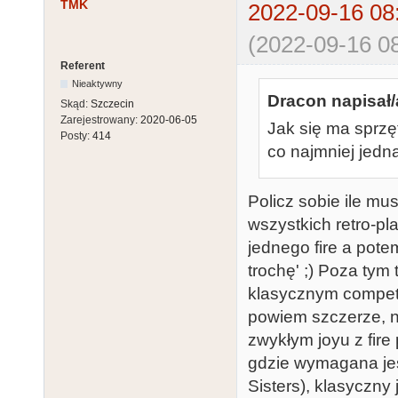
TMK
2022-09-16 08
(2022-09-16 08
Referent
Nieaktywny
Dracon napisał/
Skąd:
Szczecin
Zarejestrowany:
2020-06-05
Jak się ma sprzę
Posty:
414
co najmniej jedna
Policz sobie ile mu
wszystkich retro-pl
jednego fire a potem
trochę' ;) Poza tym 
klasycznym competit
powiem szczerze, n
zwykłym joyu z fir
gdzie wymagana jes
Sisters), klasyczny