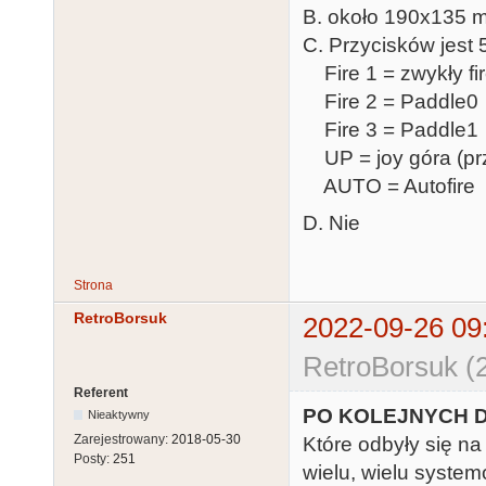
B. około 190x135 
C. Przycisków jest 
Fire 1 = zwykły fi
Fire 2 = Paddle0
Fire 3 = Paddle1
UP = joy góra (pr
AUTO = Autofire
D. Nie
Strona
RetroBorsuk
2022-09-26 09
RetroBorsuk (
Referent
PO KOLEJNYCH 
Nieaktywny
Zarejestrowany:
2018-05-30
Które odbyły się na
Posty:
251
wielu, wielu systemó