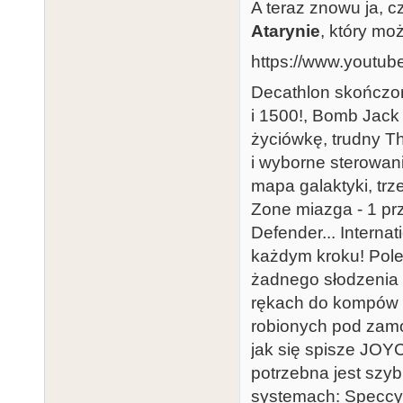
A teraz znowu ja, c
Atarynie
, który mo
https://www.yout
Decathlon skończon
i 1500!, Bomb Jack
życiówkę, trudny T
i wyborne sterowanie
mapa galaktyki, trze
Zone miazga - 1 prz
Defender... Internat
każdym kroku! Pole
żadnego słodzenia
rękach do kompów 8
robionych pod zam
jak się spisze JOY
potrzebna jest szyb
systemach: Speccy