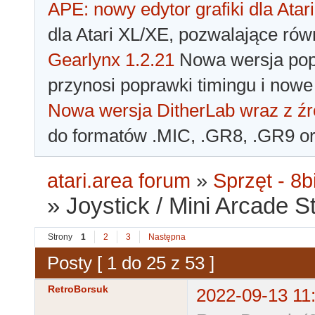
APE: nowy edytor grafiki dla Atari
dla Atari XL/XE, pozwalające rów
Gearlynx 1.2.21
Nowa wersja popu
przynosi poprawki timingu i nowe
Nowa wersja DitherLab wraz z źr
do formatów .MIC, .GR8, .GR9 o
atari.area forum
»
Sprzęt - 8bi
»
Joystick / Mini Arcade 
Strony
1
2
3
Następna
Posty [ 1 do 25 z 53 ]
RetroBorsuk
2022-09-13 11