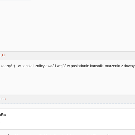
6:34
zacząć :) - w sensie i zalicytować i wejść w posiadanie konsolki-marzenia z dawnych
9:33
ł/a:
.