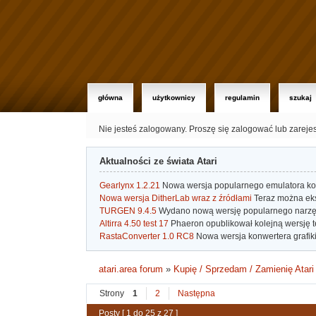
główna
użytkownicy
regulamin
szukaj
Nie jesteś zalogowany.
Proszę się zalogować lub zareje
Aktualności ze świata Atari
Gearlynx 1.2.21
Nowa wersja popularnego emulatora kons
Nowa wersja DitherLab wraz z źródłami
Teraz można eks
TURGEN 9.4.5
Wydano nową wersję popularnego narzę
Altirra 4.50 test 17
Phaeron opublikował kolejną wersję t
RastaConverter 1.0 RC8
Nowa wersja konwertera grafiki 
atari.area forum
»
Kupię / Sprzedam / Zamienię Atari
Strony
1
2
Następna
Posty [ 1 do 25 z 27 ]