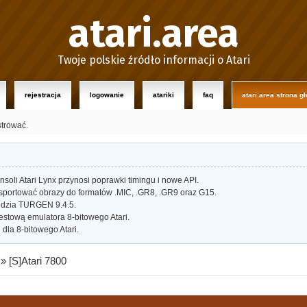
atari.area
Twoje polskie źródło informacji o Atari
rejestracja
logowanie
atariki
faq
atari.area strona g
strować.
oli Atari Lynx przynosi poprawki timingu i nowe API.
portować obrazy do formatów .MIC, .GR8, .GR9 oraz G15.
dzia TURGEN 9.4.5.
estową emulatora 8-bitowego Atari.
dla 8-bitowego Atari.
»
[S]Atari 7800