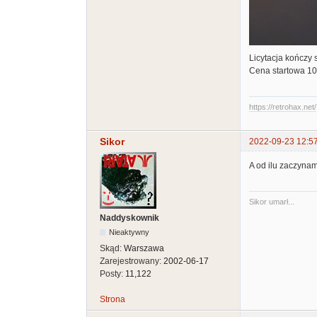
Licytacja kończy 
Cena startowa 1
https://retrohax.net/
Sikor
2022-09-23 12:5
A od ilu zaczynam
Sikor umarł...
Naddyskownik
Nieaktywny
Skąd:
Warszawa
Zarejestrowany:
2002-06-17
Posty:
11,122
Strona