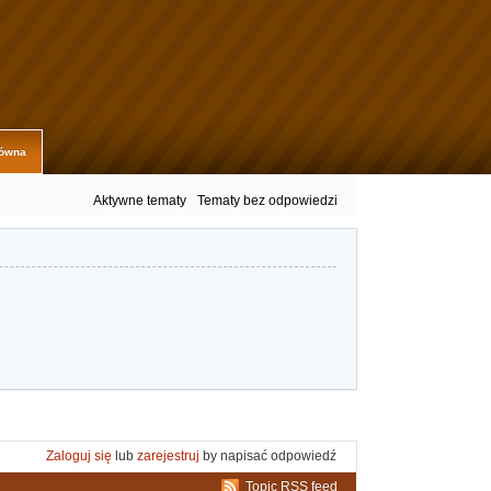
łówna
Aktywne tematy
Tematy bez odpowiedzi
Zaloguj się
lub
zarejestruj
by napisać odpowiedź
Topic RSS feed