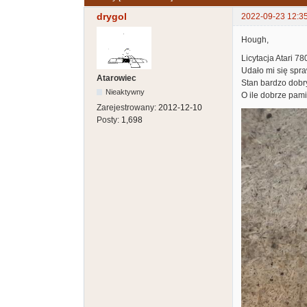
drygol
2022-09-23 12:3
Hough,
Licytacja Atari 7
Udało mi się spra
Atarowiec
Stan bardzo dobr
Nieaktywny
O ile dobrze pami
Zarejestrowany:
2012-12-10
Posty:
1,698