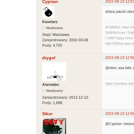
Cyprian
2022-09-23 12:5
dobra jakość obr
Kasetarz
ATW800/2 / Atari V4
Nieaktywny
SUB/AVGcart / Fuji
Skąd:
Warszawa
/ USB Floppy Drive 
Zarejestrowany:
2002-03-09
http://260ste.atari.o
Posty:
4,755
drygol
2022-09-23 12:5
@sikor, aaa fakt
https://retrohax.net/
Atarowiec
Nieaktywny
Zarejestrowany:
2012-12-10
Posty:
1,698
Sikor
2022-09-23 12:5
@Cyprian: niepra