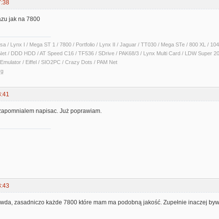
7:38
azu jak na 7800
sa / Lynx I / Mega ST 1 / 7800 / Portfolio / Lynx II / Jaguar / TT030 / Mega STe / 800 XL /
Net / DDD HDD / AT Speed C16 / TF536 / SDrive / PAK68/3 / Lynx Multi Card / LDW Super 2
Emulator / Eiffel / SIO2PC / Crazy Dots / PAM Net
rg
8:41
, zapomnialem napisac. Już poprawiam.
8:43
wda, zasadniczo każde 7800 które mam ma podobną jakość. Zupełnie inaczej bywa