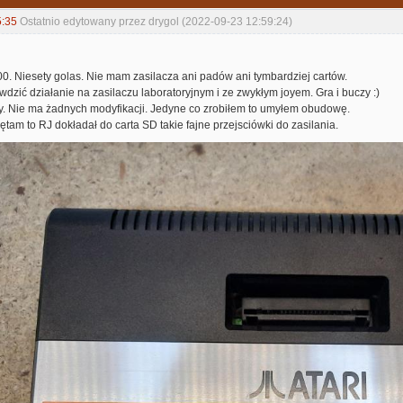
5:35
Ostatnio edytowany przez drygol (2022-09-23 12:59:24)
800. Niesety golas. Nie mam zasilacza ani padów ani tymbardziej cartów.
wdzić działanie na zasilaczu laboratoryjnym i ze zwykłym joyem. Gra i buczy :)
y. Nie ma żadnych modyfikacji. Jedyne co zrobiłem to umyłem obudowę.
ętam to RJ dokładał do carta SD takie fajne przejsciówki do zasilania.