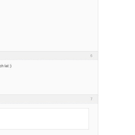
6
 lat :)
7