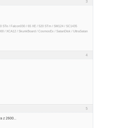
3
 1040 STe / Falcon030 / 65 XE / 520 STm / SM124 / SC1435
000 / XCA12 / SkunkBoard / CosmosEx / SatanDisk / UltraSatan
4
5
 z 2600...