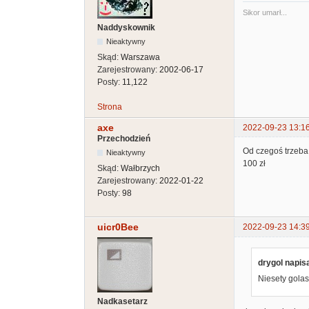
Sikor umarł...
Naddyskownik
Nieaktywny
Skąd:
Warszawa
Zarejestrowany:
2002-06-17
Posty:
11,122
Strona
axe
2022-09-23 13:1
Przechodzień
Od czegoś trzeba 
Nieaktywny
100 zł
Skąd:
Wałbrzych
Zarejestrowany:
2022-01-22
Posty:
98
uicr0Bee
2022-09-23 14:3
drygol napisa
Niesety golas
Nadkasetarz