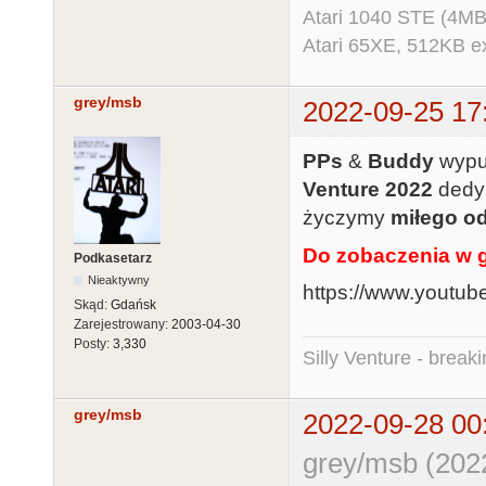
Atari 1040 STE (4MB
Atari 65XE, 512KB e
grey/msb
2022-09-25 17
PPs
&
Buddy
wypuś
Venture 2022
dedy
życzymy
miłego o
Do zobaczenia w 
Podkasetarz
Nieaktywny
https://www.yout
Skąd:
Gdańsk
Zarejestrowany:
2003-04-30
Posty:
3,330
Silly Venture - break
grey/msb
2022-09-28 00
grey/msb (202