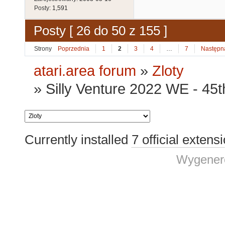
Posty:
1,591
Posty [ 26 do 50 z 155 ]
Strony
Poprzednia
1
2
3
4
…
7
Następn
atari.area forum
»
Zloty
»
Silly Venture 2022 WE - 45
Currently installed
7 official extens
Wygenero