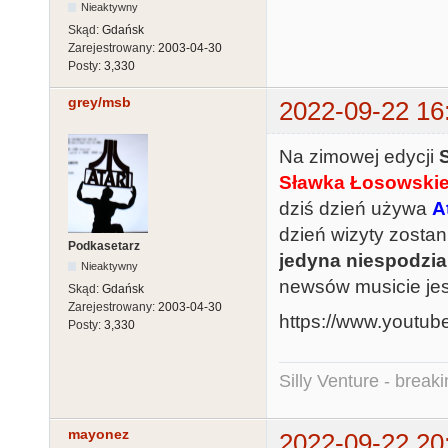
Nieaktywny
Skąd:
Gdańsk
Zarejestrowany:
2003-04-30
Posty:
3,330
grey/msb
2022-09-22 16
Na zimowej edycji
Sławka Łosowski
dziś dzień używa
A
dzień wizyty zosta
Podkasetarz
jedyna niespodzia
Nieaktywny
newsów musicie je
Skąd:
Gdańsk
Zarejestrowany:
2003-04-30
https://www.youtu
Posty:
3,330
Silly Venture - break
mayonez
2022-09-22 20