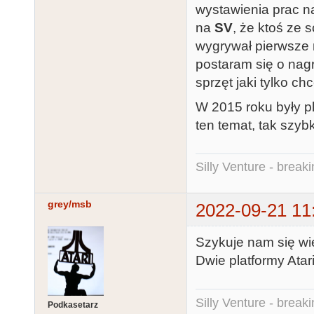
wystawienia prac n
na
SV
, że ktoś ze 
wygrywał pierwsze m
postaram się o nag
sprzęt jaki tylko ch
W 2015 roku były 
ten temat, tak szyb
Silly Venture - break
grey/msb
2022-09-21 11
Szykuje nam się wię
Dwie platformy Atar
Silly Venture - break
Podkasetarz