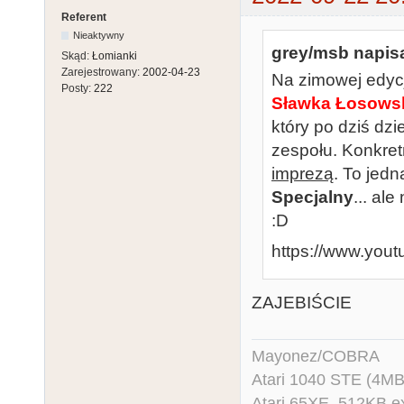
Referent
Nieaktywny
grey/msb napisa
Skąd:
Łomianki
Zarejestrowany:
2002-04-23
Na zimowej edyc
Posty:
222
Sławka Łosows
który po dziś dz
zespołu. Konkret
imprezą
. To jed
Specjalny
... al
:D
https://www.yo
ZAJEBIŚCIE
Mayonez/COBRA
Atari 1040 STE (4MB
Atari 65XE, 512KB e