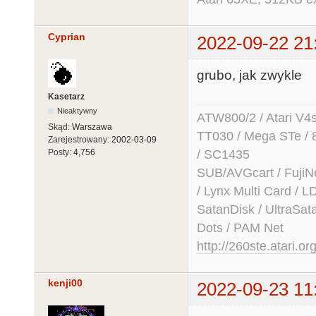
Cyprian
2022-09-22 21
grubo, jak zwykle
Kasetarz
Nieaktywny
ATW800/2 / Atari V4sa 
Skąd:
Warszawa
TT030 / Mega STe / 
Zarejestrowany:
2002-03-09
/ SC1435
Posty:
4,756
SUB/AVGcart / FujiN
/ Lynx Multi Card /
SatanDisk / UltraSat
Dots / PAM Net
http://260ste.atari.or
kenji00
2022-09-23 11