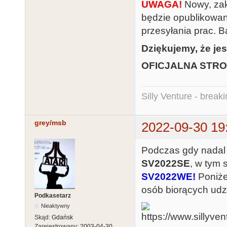
UWAGA!
Nowy, zak
będzie opublikowan
przesyłania prac. B
Dziękujemy, że jes
OFICJALNA STR
Silly Venture - break
grey/msb
2022-09-30 19
Podczas gdy nadal
SV2022SE
, w tym
SV2022WE!
Poniżej
osób biorących udz
Podkasetarz
Nieaktywny
Skąd:
Gdańsk
Zarejestrowany:
2003-04-30