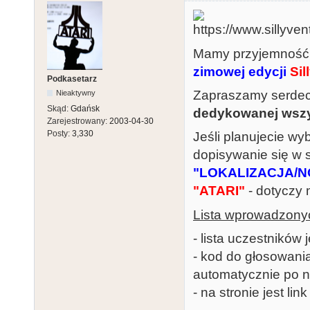
Mamy przyjemność
zimowej edycji
Sil
Podkasetarz
Zapraszamy serde
Nieaktywny
Skąd:
Gdańsk
dedykowanej wszy
Zarejestrowany:
2003-04-30
Posty:
3,330
Jeśli planujecie wy
dopisywanie się w 
"LOKALIZACJA/N
"ATARI"
- dotyczy m
Lista wprowadzonyc
- lista uczestnikó
- kod do głosowani
automatycznie po n
- na stronie jest li