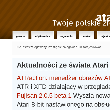
at
Twoje polskie źr
główna
użytkownicy
regulamin
szukaj
rejestr
Nie jesteś zalogowany.
Proszę się zalogować lub zarejestrować.
Aktualności ze świata Atari
ATRaction: menedżer obrazów 
ATR i XFD działający w przegląda
Fujisan 2.0.5 beta 1
Wyszła nowa 
Atari 8-bit nastawionego na obsłu