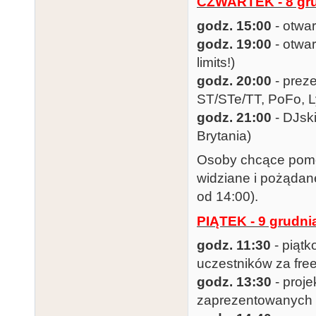
CZWARTEK - 8 gr
godz. 15:00
- otwa
godz. 19:00
- otwar
limits!)
godz. 20:00
- prez
ST/STe/TT, PoFo, L
godz. 21:00
- DJsk
Brytania)
Osoby chcące pomóc
widziane i pożądan
od 14:00).
PIĄTEK - 9 grudni
godz. 11:30
- piątk
uczestników za fre
godz. 13:30
- proje
zaprezentowanych p