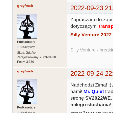
grey/msb
2022-09-23 21
Zapraszam do zapoz
dotyczącymi
trans
Silly Venture 2022
Podkasetarz
Nieaktywny
Silly Venture - break
Skąd:
Gdańsk
Zarejestrowany:
2003-04-30
Posty:
3,330
grey/msb
2022-09-24 22
Nadchodzi Zima! :) 
nami!
Mr. Quiet
tra
stronę
SV2022WE
,
miłego słuchania
!
Podkasetarz
Nieaktywny