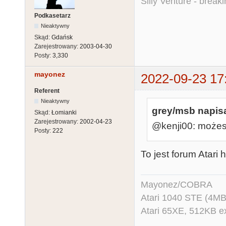
Silly Venture - break
Podkasetarz
Nieaktywny
Skąd:
Gdańsk
Zarejestrowany:
2003-04-30
Posty:
3,330
mayonez
2022-09-23 17
Referent
Nieaktywny
grey/msb napisa
Skąd:
Łomianki
Zarejestrowany:
2002-04-23
@kenji00: możes
Posty:
222
To jest forum Atari
Mayonez/COBRA
Atari 1040 STE (4MB
Atari 65XE, 512KB e