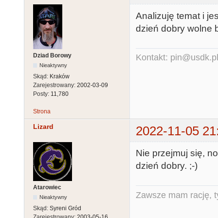
Analizuję temat i j
dzień dobry wolne 
Dziad Borowy
Kontakt: pin@usdk.p
Nieaktywny
Skąd:
Kraków
Zarejestrowany:
2002-03-09
Posty:
11,780
Strona
Lizard
2022-11-05 21
Nie przejmuj się, n
dzień dobry. ;-)
Atarowiec
Zawsze mam rację, ty
Nieaktywny
Skąd:
Syreni Gród
Zarejestrowany:
2003-05-16