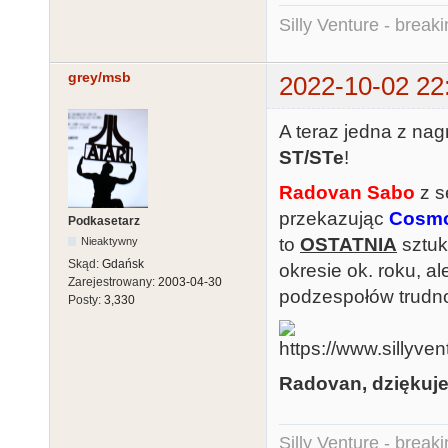
Silly Venture - break
grey/msb
2022-10-02 22
A teraz jedna z nag
ST/STe
!
Radovan Sabo
z s
przekazując
Cosmo
Podkasetarz
to
OSTATNIA
sztuk
Nieaktywny
Skąd:
Gdańsk
okresie ok. roku, a
Zarejestrowany:
2003-04-30
podzespołów trudno
Posty:
3,330
Radovan, dziękuj
Silly Venture - break