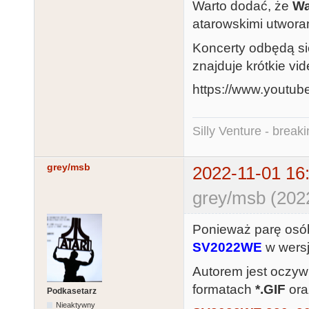
Warto dodać, że
Wa
atarowskimi utworam
Koncerty odbędą si
znajduje krótkie vi
https://www.youtu
Silly Venture - break
grey/msb
2022-11-01 16
grey/msb (202
Ponieważ parę osób 
SV2022WE
w wersj
Autorem jest oczyw
formatach
*.GIF
or
Podkasetarz
Nieaktywny