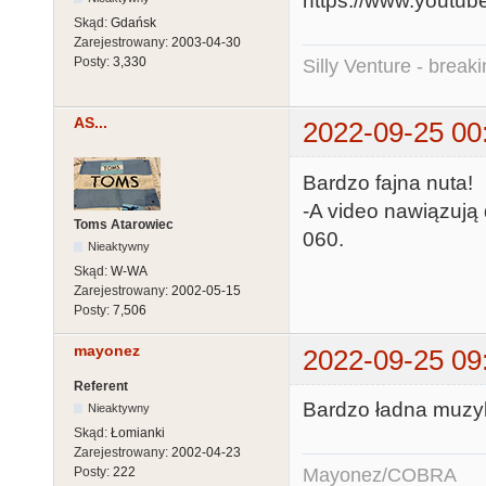
https://www.yout
Skąd:
Gdańsk
Zarejestrowany:
2003-04-30
Posty:
3,330
Silly Venture - break
AS...
2022-09-25 00
Bardzo fajna nuta!
-A video nawiązują
Toms Atarowiec
060.
Nieaktywny
Skąd:
W-WA
Zarejestrowany:
2002-05-15
Posty:
7,506
mayonez
2022-09-25 09
Referent
Bardzo ładna muzyk
Nieaktywny
Skąd:
Łomianki
Zarejestrowany:
2002-04-23
Mayonez/COBRA
Posty:
222