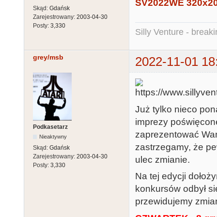
SV2022WE 320x200
Skąd:
Gdańsk
Zarejestrowany:
2003-04-30
Posty:
3,330
Silly Venture - break
grey/msb
2022-11-01 18
Już tylko nieco pon
imprezy poświęcon
Podkasetarz
zaprezentować Wa
Nieaktywny
zastrzegamy, że p
Skąd:
Gdańsk
Zarejestrowany:
2003-04-30
ulec zmianie.
Posty:
3,330
Na tej edycji dołoż
konkursów odbył się
przewidujemy zmian