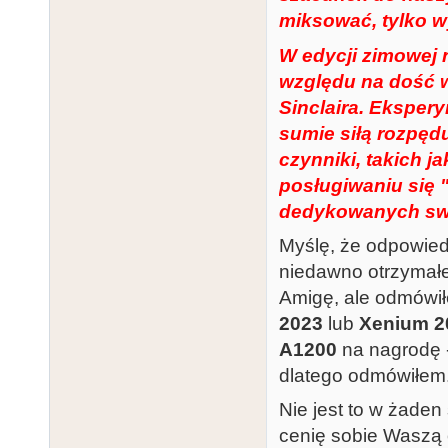
miksować, tylko w
W edycji zimowej 
względu na dość w
Sinclaira. Eksper
sumie siłą rozpędu
czynniki, takich j
posługiwaniu się 
dedykowanych swo
Myślę, że odpowied
niedawno otrzymałe
Amigę, ale odmówi
2023
lub
Xenium 2
A1200
na nagrodę -
dlatego odmówiłem
Nie jest to w żade
cenię sobie Waszą