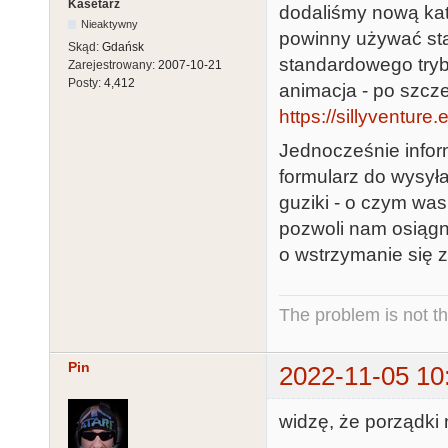
Kasetarz
dodaliśmy nową kat
Nieaktywny
powinny używać st
Skąd:
Gdańsk
standardowego tryb
Zarejestrowany:
2007-10-21
Posty:
4,412
animacja - po szcz
https://sillyventure
Jednocześnie infor
formularz do wysył
guziki - o czym was
pozwoli nam osiągn
o wstrzymanie się z 
The problem is not th
Pin
2022-11-05 10
widzę, że porządki 