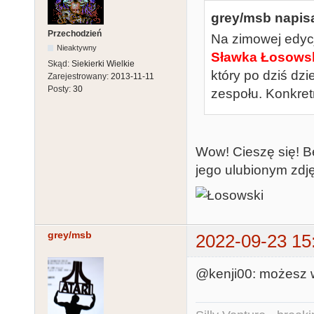
grey/msb napisa
Przechodzień
Na zimowej edyc
Nieaktywny
Sławka Łosows
Skąd:
Siekierki Wielkie
który po dziś dz
Zarejestrowany:
2013-11-11
Posty:
30
zespołu. Konkret
Wow! Cieszę się! 
jego ulubionym zdj
grey/msb
2022-09-23 15
@kenji00: możesz 