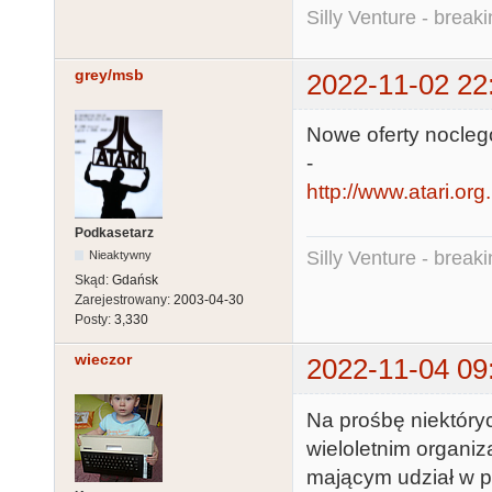
Silly Venture - break
grey/msb
2022-11-02 22
Nowe oferty nocle
-
http://www.atari.or
Podkasetarz
Silly Venture - break
Nieaktywny
Skąd:
Gdańsk
Zarejestrowany:
2003-04-30
Posty:
3,330
wieczor
2022-11-04 09
Na prośbę niektóryc
wieloletnim organi
mającym udział w p