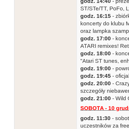
godz. 14:40
- prez
ST/STe/TT, PoFo, L
godz. 16:15
- zbió
koncerty do klubu 
oraz lampka szam
godz. 17:00
- konce
ATARI remixes! Ret
godz. 18:00
- konc
"Atari ST tunes, enh
godz. 19:00
- powró
godz. 19:45
- oficj
godz. 20:00
- Craz
szczegóły niebawe
godz. 21:00
- Wild
SOBOTA - 10 grud
godz. 11:30
- sobot
uczestników za fre