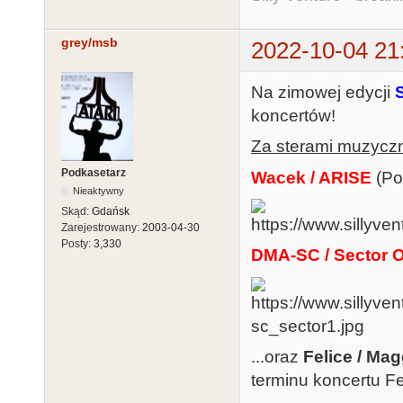
grey/msb
2022-10-04 21
Na zimowej edycji
koncertów!
Za sterami muzyczn
Podkasetarz
Wacek / ARISE
(Po
Nieaktywny
Skąd:
Gdańsk
Zarejestrowany:
2003-04-30
Posty:
3,330
DMA-SC / Sector 
...oraz
Felice / Ma
terminu koncertu F