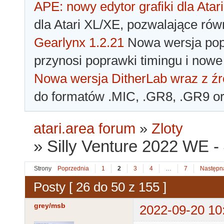
APE: nowy edytor grafiki dla Atari
dla Atari XL/XE, pozwalające rów
Gearlynx 1.2.21
Nowa wersja popu
przynosi poprawki timingu i nowe
Nowa wersja DitherLab wraz z źr
do formatów .MIC, .GR8, .GR9 o
atari.area forum
»
Zloty
»
Silly Venture 2022 WE -
Strony
Poprzednia
1
2
3
4
…
7
Następn
Posty [ 26 do 50 z 155 ]
grey/msb
2022-09-20 10