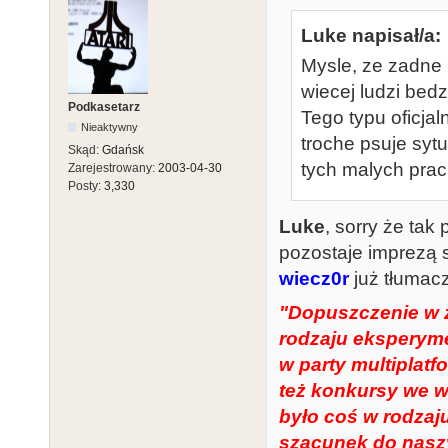
Luke napisał/a:
Mysle, ze zadne 
wiecej ludzi bedz
Podkasetarz
Tego typu oficjal
Nieaktywny
troche psuje syt
Skąd:
Gdańsk
tych malych prac
Zarejestrowany:
2003-04-30
Posty:
3,330
Luke
, sorry że ta
pozostaje imprezą 
wiecz0r
już tłumac
"Dopuszczenie w z
rodzaju eksperymen
w party multiplatf
też konkursy we ws
było coś w rodzaj
szacunek do naszy