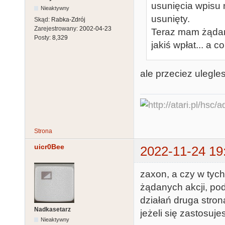
usunięcia wpisu 
Nieaktywny
usunięty.
Skąd:
Rabka-Zdrój
Zarejestrowany:
2002-04-23
Teraz mam żądan
Posty:
8,329
jakiś wpłat... a c
ale przeciez ulegle
Strona
uicr0Bee
2022-11-24 19
zaxon, a czy w ty
żądanych akcji, po
działań druga stron
Nadkasetarz
jeżeli się zastosuje
Nieaktywny