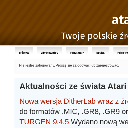
at
Twoje polskie źr
główna
użytkownicy
regulamin
szukaj
rejestr
Nie jesteś zalogowany.
Proszę się zalogować lub zarejestrować.
Aktualności ze świata Atari
Nowa wersja DitherLab wraz z źr
do formatów .MIC, .GR8, .GR9 o
TURGEN 9.4.5
Wydano nową wer