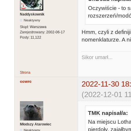
Oczywiście - to s
Naddyskownik
rozszerzeń/modów
Nieaktywny
Skąd:
Warszawa
Hmm, czyli z defini
Zarejestrowany:
2002-06-17
Posty:
11,122
nomenklaturze. A n
Sikor umarł...
Strona
ccwrc
2022-11-30 18
(2022-12-01 11
TMK napisał/a:
Na miejscu Lotha
Młodszy Atarowiec
pierdoły, zająłb
Nieaktywny