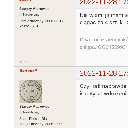
2022-11-28 17
Starszy Atarowiec
Nie wiem, ja mam 
Nieaktywny
Zarejestrowany:
2008-03-17
ciągać za 4 sztuki
Posty:
2,251
Dwa korce ziemniaków
chłopa. GG3456993
Strona
BartoszP
2022-11-28 17
Czyli tak naprawdę
i/lub/tylko wdrożeni
Starszy Atarowiec
Nieaktywny
Skąd:
Bielsko-Biała
Zarejestrowany:
2008-12-09