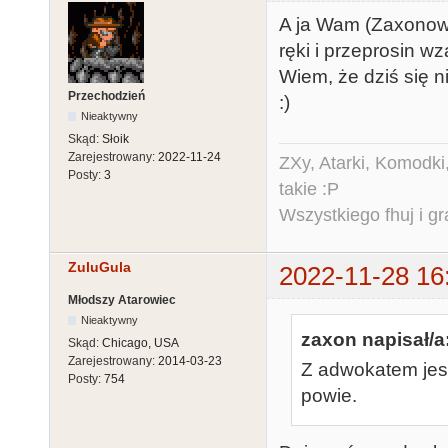
A ja Wam (Zaxonowi
ręki i przeprosin w
Wiem, że dziś się ni
Przechodzień
:)
Nieaktywny
Skąd:
Słoik
Zarejestrowany:
2022-11-24
ZXy, Atarki, Komodki,
Posty:
3
takie :P
Wszystkiego fhuj i g
ZuluGula
2022-11-28 16
Młodszy Atarowiec
Nieaktywny
zaxon napisał/a
Skąd:
Chicago, USA
Zarejestrowany:
2014-03-23
Z adwokatem jes
Posty:
754
powie.