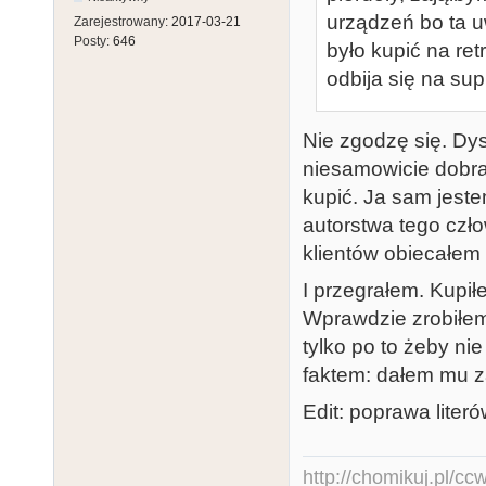
urządzeń bo ta u
Zarejestrowany:
2017-03-21
Posty:
646
było kupić na ret
odbija się na sup
Nie zgodzę się. Dys
niesamowicie dobra 
kupić. Ja sam jest
autorstwa tego czł
klientów obiecałem 
I przegrałem. Kupi
Wprawdzie zrobiłem 
tylko po to żeby ni
faktem: dałem mu z
Edit: poprawa literó
http://chomikuj.pl/c