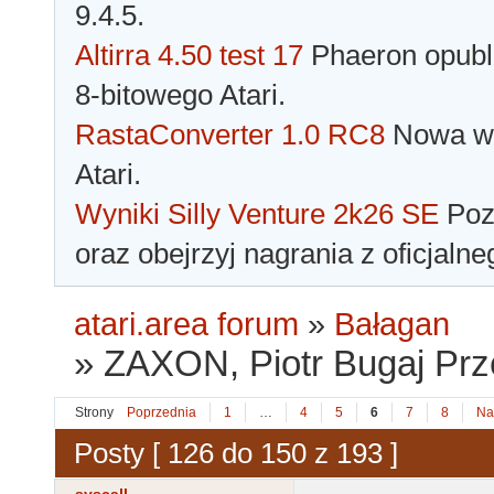
9.4.5.
Altirra 4.50 test 17
Phaeron opubli
8-bitowego Atari.
RastaConverter 1.0 RC8
Nowa wer
Atari.
Wyniki Silly Venture 2k26 SE
Pozn
oraz obejrzyj nagrania z oficjaln
atari.area forum
»
Bałagan
»
ZAXON, Piotr Bugaj Pr
Strony
Poprzednia
1
…
4
5
6
7
8
Na
Posty [ 126 do 150 z 193 ]