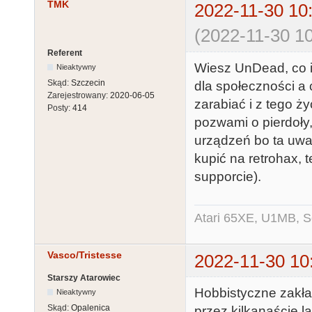
TMK
2022-11-30 10
(2022-11-30 10
Referent
Wiesz UnDead, co i
Nieaktywny
Skąd:
Szczecin
dla społeczności a
Zarejestrowany:
2020-06-05
zarabiać i z tego ż
Posty:
414
pozwami o pierdoły
urządzeń bo ta uwa
kupić na retrohax, 
supporcie).
Atari 65XE, U1MB, 
Vasco/Tristesse
2022-11-30 10
Starszy Atarowiec
Hobbistyczne zakład
Nieaktywny
Skąd:
Opalenica
przez kilkanaście la