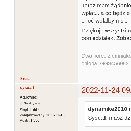
Teraz mam żądanie 
wpłat... a co będzi
choć wolałbym sie r
Dziękuje wszystkim
poniedziałek. Zoba
Dwa korce ziemniaków
chłopa. GG3456993
Strona
syscall
2022-11-24 09
Atarowiec
Nieaktywny
dynamike2010 n
Skąd:
Lublin
Zarejestrowany:
2011-12-16
Syscall, masz dzi
Posty:
1,356