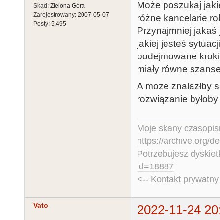
Może poszukaj jak
Skąd:
Zielona Góra
Zarejestrowany:
2007-05-07
różne kancelarie rob
Posty:
5,495
Przynajmniej jakaś j
jakiej jesteś sytuac
podejmowane kroki 
miały równe szanse
A może znalazłby s
rozwiązanie byłoby 
Moje skany czasopism
https://archive.org/d
Potrzebujesz dyskiet
id=18887
<-- Kontakt prywatn
Vato
2022-11-24 20