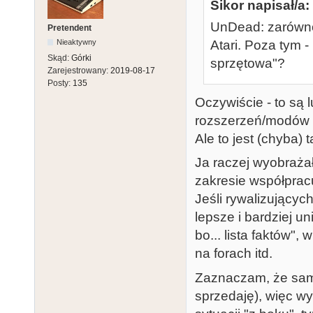
Sikor napisał/a:
UnDead: zarówno 
Pretendent
Atari. Poza tym 
Nieaktywny
Skąd:
Górki
sprzętowa"?
Zarejestrowany:
2019-08-17
Posty:
135
Oczywiście - to są 
rozszerzeń/modów d
Ale to jest (chyba) 
Ja raczej wyobrażał
zakresie współprac
Jeśli rywalizujących
lepsze i bardziej u
bo... lista faktów"
na forach itd.
Zaznaczam, że sam 
sprzedaję), więc wy