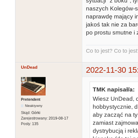
sytuacji "z boku", 
naszych Kolegów-spr
naprawdę mający im
jakoś tak nie za bar
po prostu smutne i 
Co to jest? Co to jest?
UnDead
2022-11-30 15
TMK napisał/a:
Wiesz UnDead, co
Pretendent
hobbystycznie, 
Nieaktywny
Skąd:
Górki
aby zacząć na ty
Zarejestrowany:
2019-08-17
zamiast zajmować
Posty:
135
dystrybucją i re