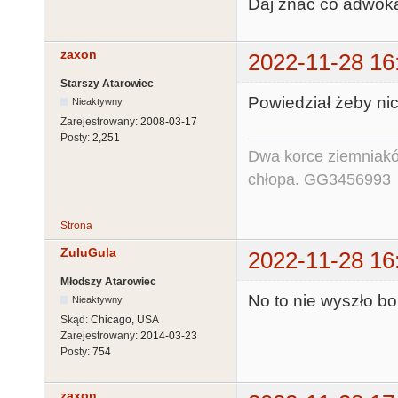
Daj znać co adwoka
zaxon
2022-11-28 16
Starszy Atarowiec
Powiedział żeby nic
Nieaktywny
Zarejestrowany:
2008-03-17
Posty:
2,251
Dwa korce ziemniaków
chłopa. GG3456993
Strona
ZuluGula
2022-11-28 16
Młodszy Atarowiec
No to nie wyszło bo
Nieaktywny
Skąd:
Chicago, USA
Zarejestrowany:
2014-03-23
Posty:
754
zaxon