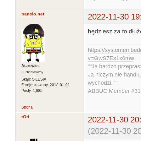
pancio.net
2022-11-30 19
będziesz za to dłużej
https://systemembed
v=GwS7Es1x6mw
""Ja bardzo przepra
Atarowiec
Nieaktywny
Ja niczym nie handlu
Skąd:
SILESIA
wychodzi.""
Zarejestrowany:
2018-01-01
ABBUC Member #319.
Posty:
1,685
Strona
tOri
2022-11-30 20
(2022-11-30 20