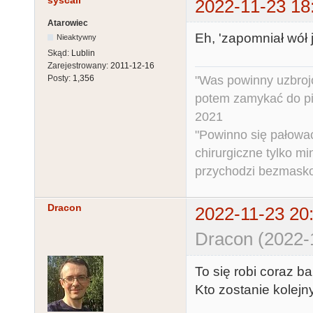
syscall
2022-11-23 18
Atarowiec
Eh, 'zapomniał wół j
Nieaktywny
Skąd:
Lublin
Zarejestrowany:
2011-12-16
"Was powinny uzbroj
Posty:
1,356
potem zamykać do pi
2021
"Powinno się pałować 
chirurgiczne tylko mi
przychodzi bezmaskow
Dracon
2022-11-23 20
Dracon (2022-
To się robi coraz ba
Kto zostanie kolej