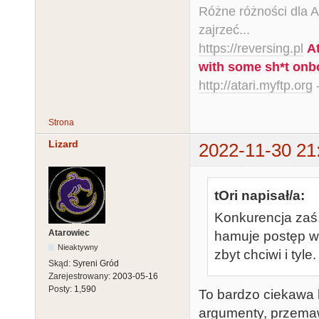
Różne różności dla Ata
zajrzeć...
https://reversing.pl
A
with some sh*t onb
http://atari.myftp.org
-
Strona
Lizard
2022-11-30 21
tOri napisał/a:
Konkurencja zaś
Atarowiec
hamuje postęp w
Nieaktywny
zbyt chciwi i tyle.
Skąd:
Syreni Gród
Zarejestrowany:
2003-05-16
Posty:
1,590
To bardzo ciekawa 
argumenty, przemawi