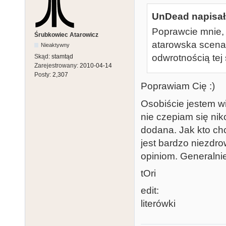
UnDead napisał
Poprawcie mnie, j
Śrubkowiec Atarowicz
atarowska scena 
Nieaktywny
odwrotnością tej 
Skąd:
stamtąd
Zarejestrowany:
2010-04-14
Posty:
2,307
Poprawiam Cię :)
Osobiście jestem w
nie czepiam się nik
dodana. Jak kto ch
jest bardzo niezd
opiniom. Generalnie 
tOri
edit:
literówki