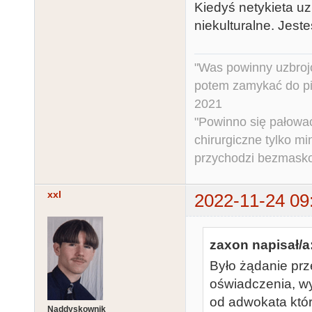
Kiedyś netykieta 
niekulturalne. Jest
"Was powinny uzbroj
potem zamykać do pi
2021
"Powinno się pałować 
chirurgiczne tylko mi
przychodzi bezmaskow
xxl
2022-11-24 09
zaxon napisał/a
Było żądanie prz
oświadczenia, w
od adwokata któr
Naddyskownik