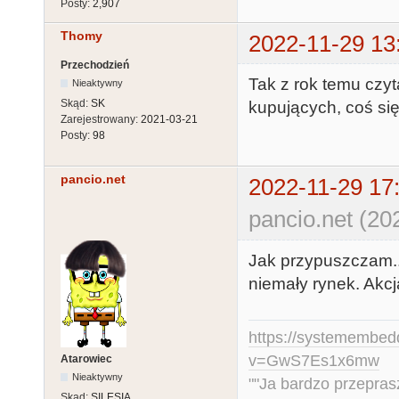
Posty:
2,907
Thomy
2022-11-29 13
Przechodzień
Tak z rok temu czyt
Nieaktywny
Skąd:
SK
kupujących, coś się
Zarejestrowany:
2021-03-21
Posty:
98
pancio.net
2022-11-29 17
pancio.net (20
Jak przypuszczam...
niemały rynek. Akcj
https://systemembed
v=GwS7Es1x6mw
Atarowiec
Nieaktywny
""Ja bardzo przepra
Skąd:
SILESIA