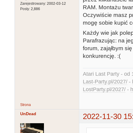
Zarejestrowany:
2002-03-12
RAM. Montażu tward
Posty:
2,886
Oczywiście masz pr
mogę sobie kupić co
Każdy wie jak polep
Parafrazując: na j
forum, zająłbym się
konkurencję. :(
Atari Last Party - od 
Last-Party.pl/2027/
-
LostParty.pl/2027/
-
h
Strona
UnDead
2022-11-30 15