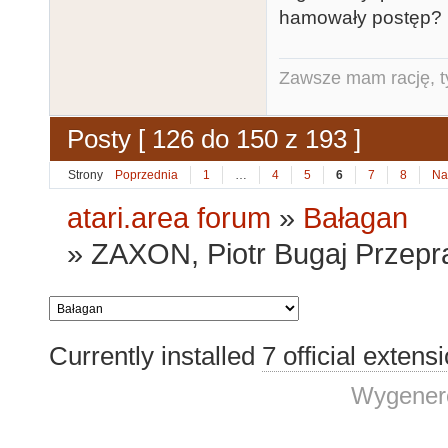
hamowały postęp?
Zawsze mam rację, ty
Posty [ 126 do 150 z 193 ]
Strony
Poprzednia
1
…
4
5
6
7
8
Na
atari.area forum
»
Bałagan
»
ZAXON, Piotr Bugaj Przepr
Currently installed
7 official extens
Wygenero