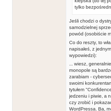
kiepska (do tej 
tylko bezpośredni
Jeśli chodzi o dyst
samodzielnej sprzed
powód (osobiście mi
Co do reszty, to wł
napisałeś, z jedny
wypowiedzi):
... wiesz, generalni
monopole są bardzo
zarabiam - cybersec
swoimi konkurentam
tytułem "Confidenc
jedzeniu i piwie, a
czy zrobić i pokaza
WordPressa. Ba, m