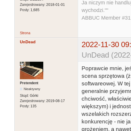
Ja niczym nie handlu
Zarejestrowany:
2018-01-01
wychodzi.""
Posty:
1,685
ABBUC Member #319.
Strona
UnDead
2022-11-30 09
UnDead (2022-
Poprawcie mnie, jeś
scena sprzętowa (że
softwareowej. W te
Pretendent
Nieaktywny
generalnie przyjemn
Skąd:
Górki
chciwość, właściwie
Zarejestrowany:
2019-08-17
większym) i jednos
Posty:
135
wszelakich rozszerze
konkurencję - nie j
grożeniem, a nawet 