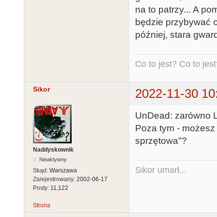
na to patrzy... A p
będzie przybywać os
później, stara gwar
Co to jest? Co to jest?
Sikor
2022-11-30 10
UnDead: zarówno Lot
Poza tym - możesz 
sprzętowa"?
Naddyskownik
Nieaktywny
Sikor umarł...
Skąd:
Warszawa
Zarejestrowany:
2002-06-17
Posty:
11,122
Strona