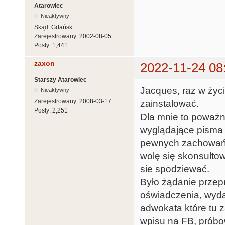
Atarowiec
Nieaktywny
Skąd:
Gdańsk
Zarejestrowany:
2002-08-05
Posty:
1,441
zaxon
2022-11-24 08
Starszy Atarowiec
Jacques, raz w życi
Nieaktywny
Zarejestrowany:
2008-03-17
zainstalować.
Posty:
2,251
Dla mnie to poważn
wyglądające pisma
pewnych zachowań ,
wolę się skonsulto
sie spodziewać.
Było żądanie przep
oświadczenia, wyda
adwokata które tu z
wpisu na FB, próbo