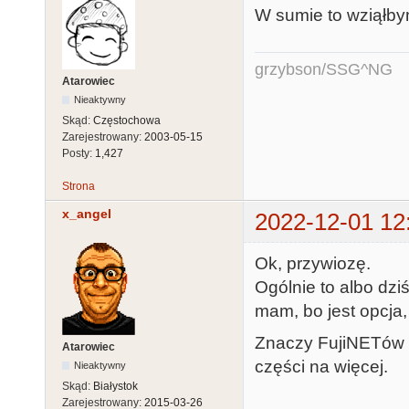
W sumie to wziąłbym
grzybson/SSG^NG
Atarowiec
Nieaktywny
Skąd:
Częstochowa
Zarejestrowany:
2003-05-15
Posty:
1,427
Strona
x_angel
2022-12-01 12
Ok, przywiozę.
Ogólnie to albo dziś
mam, bo jest opcja, 
Znaczy FujiNETów 
Atarowiec
części na więcej.
Nieaktywny
Skąd:
Białystok
Zarejestrowany:
2015-03-26