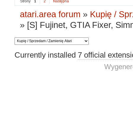
Strony
1
2
Następna
atari.area forum
»
Kupię / Sp
»
[S] Fujinet, GTIA Fixer, S
Currently installed
7 official extens
Wygenero