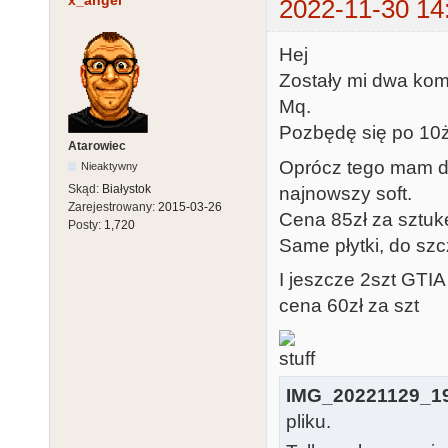
x_angel
2022-11-30 14
Hej
Zostały mi dwa kom
Mq.
Pozbędę się po 10ż
Atarowiec
Oprócz tego mam dw
Nieaktywny
Skąd:
Białystok
najnowszy soft.
Zarejestrowany:
2015-03-26
Cena 85zł za sztuk
Posty:
1,720
Same płytki, do sz
I jeszcze 2szt GTIA 
cena 60zł za szt
IMG_20221129_19
pliku.