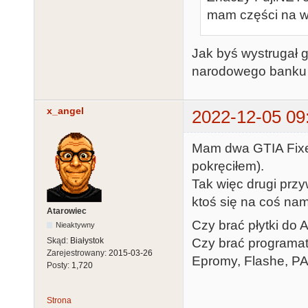
mam części na w
Jak byś wystrugał gt
narodowego banku p
x_angel
2022-12-05 09
Mam dwa GTIA Fixery
pokręciłem).
Tak więc drugi przy
ktoś się na coś nam
Atarowiec
Czy brać płytki do A
Nieaktywny
Skąd:
Białystok
Czy brać programat
Zarejestrowany:
2015-03-26
Epromy, Flashe, PA
Posty:
1,720
Strona