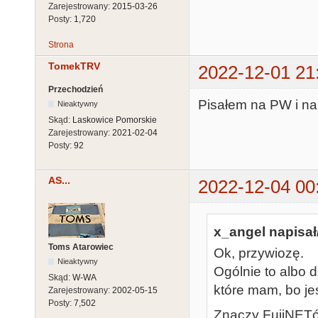
Zarejestrowany:
2015-03-26
Posty:
1,720
Strona
TomekTRV
2022-12-01 21
Przechodzień
Pisałem na PW i na
Nieaktywny
Skąd:
Laskowice Pomorskie
Zarejestrowany:
2021-02-04
Posty:
92
AS...
2022-12-04 00
x_angel napisał
Toms Atarowiec
Ok, przywiozę.
Nieaktywny
Ogólnie to albo d
Skąd:
W-WA
które mam, bo jest
Zarejestrowany:
2002-05-15
Posty:
7,502
Znaczy FujiNETó