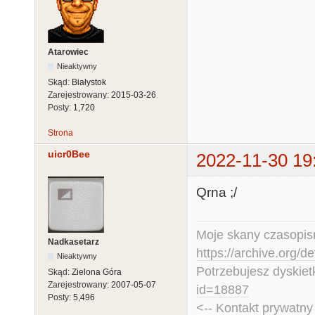
Atarowiec
Nieaktywny
Skąd:
Białystok
Zarejestrowany:
2015-03-26
Posty:
1,720
Strona
uicr0Bee
2022-11-30 19
Qrna ;/
Moje skany czasopism
Nadkasetarz
https://archive.org/d
Nieaktywny
Potrzebujesz dyskiet
Skąd:
Zielona Góra
Zarejestrowany:
2007-05-07
id=18887
Posty:
5,496
<-- Kontakt prywatn