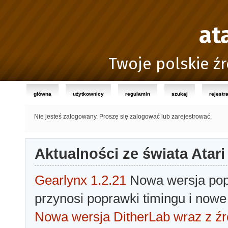
at
Twoje polskie źr
główna
użytkownicy
regulamin
szukaj
rejestr
Nie jesteś zalogowany.
Proszę się zalogować lub zarejestrować.
Aktualności ze świata Atari
Gearlynx 1.2.21
Nowa wersja popu
przynosi poprawki timingu i nowe
Nowa wersja DitherLab wraz z źr