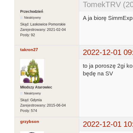
TomekTRV (202
Przechodzień
A ja biorę SimmExp 
Nieaktywny
Skąd:
Laskowice Pomorskie
Zarejestrowany:
2021-02-04
Posty:
92
takron27
2022-12-01 09
to ja poroszę 2gi k
będę na SV
Młodszy Atarowiec
Nieaktywny
Skąd:
Gdynia
Zarejestrowany:
2015-06-04
Posty:
574
grzybson
2022-12-01 10