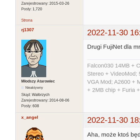
Zarejestrowany:
2015-03-26
Posty:
1,720
Strona
rj1307
2022-11-30 16
Drugi FujiNet dla m
Falcon030 14MB + C
Stereo + VideoMod; 
VGA Mod; A2600 + M
Młodszy Atarowiec
Nieaktywny
+ 2MB chip + Furia 
Skąd:
Wałbrzych
Zarejestrowany:
2014-08-06
Posty:
608
x_angel
2022-11-30 18
Aha, może ktoś będ