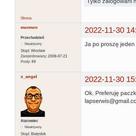
Tylko zalogowani m
Strona
mormon
2022-11-30 14
Przechodzień
Ja po proszę jeden f
Nieaktywny
Skąd:
Wrocław
Zarejestrowany:
2008-07-21
Posty:
89
x_angel
2022-11-30 15
Ok. Preferuję paczk
lapserwis@gmail.c
Atarowiec
Nieaktywny
Skąd:
Białystok