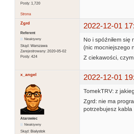
Posty:
1,720
Strona
Zgrd
2022-12-01 17
Referent
No i spóźniłem się n
Nieaktywny
Skąd:
Warszawa
(nic mocniejszego n
Zarejestrowany:
2020-05-02
Z ciekawości, czym 
Posty:
424
x_angel
2022-12-01 19
TomekTRV: z jakieg
Zgrd: nie ma progr
potrzebujesz kabla
Atarowiec
Nieaktywny
Skąd:
Białystok