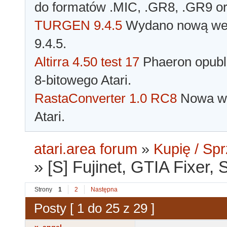
do formatów .MIC, .GR8, .GR9 o
TURGEN 9.4.5
Wydano nową wer
9.4.5.
Altirra 4.50 test 17
Phaeron opubli
8-bitowego Atari.
RastaConverter 1.0 RC8
Nowa wer
Atari.
atari.area forum
»
Kupię / Sp
»
[S] Fujinet, GTIA Fixer
Strony
1
2
Następna
Posty [ 1 do 25 z 29 ]