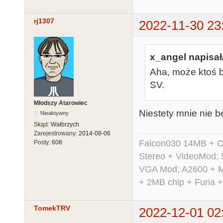
rj1307
2022-11-30 23
x_angel napisał
Aha, może ktoś b
SV.
Młodszy Atarowiec
Niestety mnie nie b
Nieaktywny
Skąd:
Wałbrzych
Zarejestrowany:
2014-08-06
Falcon030 14MB + C
Posty:
608
Stereo + VideoMod; 
VGA Mod; A2600 + M
+ 2MB chip + Furia 
TomekTRV
2022-12-01 02