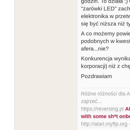
godzin. To działa :
"żarówki LED" zach
elektronika w przet
się być niższa niż 
A co możemy powie
podobnych w kwest
afera...nie?
Konkurencja wynika
korporacji) niż z ch
Pozdrawiam
Różne różności dla Ata
zajrzeć...
https://reversing.pl
A
with some sh*t onb
http://atari.myftp.org
-