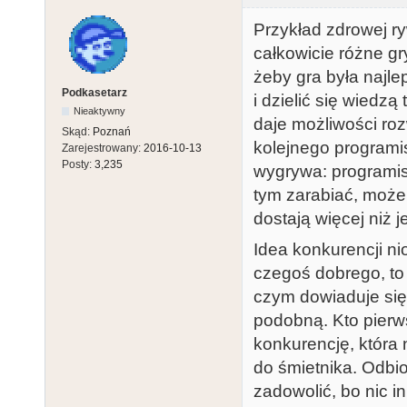
Przykład zdrowej ry
całkowicie różne gry
żeby gra była najl
Podkasetarz
i dzielić się wiedz
Nieaktywny
daje możliwości ro
Skąd:
Poznań
kolejnego programis
Zarejestrowany:
2016-10-13
Posty:
3,235
wygrywa: programis
tym zarabiać, może 
dostają więcej niż 
Idea konkurencji ni
czegoś dobrego, to 
czym dowiaduje się 
podobną. Kto pierw
konkurencję, która 
do śmietnika. Odbio
zadowolić, bo nic i