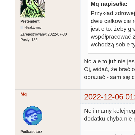
Mq napisał/a:
Przykład zdrowej 
dwie całkowicie r
Pretendent
jest o to, żeby g
Nieaktywny
Zarejestrowany:
2022-07-30
współpracować ze
Posty:
185
wchodzą sobie ty
No ale to już nie je
Oj, widać, że brać
obrażać - sam się c
Mq
2022-12-06 01
No i mamy kolejnego
dodatku chyba nie 
Podkasetarz