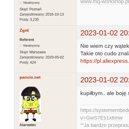
www.mq-workshop.p
Nieaktywny
Skąd:
Poznań
Zarejestrowany:
2016-10-13
Posty:
3,235
Zgrd
2023-01-02 20
Referent
Nie wiem czy wątek
Nieaktywny
Skąd:
Warszawa
Takie oto cudo zna
Zarejestrowany:
2020-05-02
https://pl.aliexpr
Posty:
424
pancio.net
2023-01-02 20
kupiłbym.. ale boję si
https://systemembed
v=GwS7Es1x6mw
""Ja bardzo przepra
Atarowiec