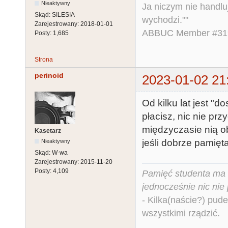
Nieaktywny
Ja niczym nie handlu
Skąd:
SILESIA
wychodzi.""
Zarejestrowany:
2018-01-01
ABBUC Member #319.
Posty:
1,685
Strona
perinoid
2023-01-02 21
Od kilku lat jest "d
płacisz, nic nie prz
międzyczasie nią ob
Kasetarz
jeśli dobrze pamięt
Nieaktywny
Skąd:
W-wa
Zarejestrowany:
2015-11-20
Posty:
4,109
Pamięć studenta ma c
jednocześnie nic nie
- Kilka(naście?) pude
wszystkimi rządzić.