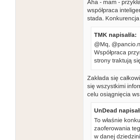
Aha - mam - przykł
współpraca intelig
stada. Konkurencja
TMK napisał/a:
@Mq, @pancio.ne
Współpraca przyn
strony traktują s
Zakłada się całkowi
się wszystkimi inf
celu osiągnięcia ws
UnDead napisał
To właśnie konkur
zaoferowania teg
w danej dziedzini