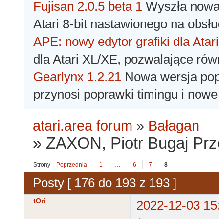
Fujisan 2.0.5 beta 1
Wyszła nowa 
Atari 8-bit nastawionego na obsłu
APE: nowy edytor grafiki dla Atari
dla Atari XL/XE, pozwalające rów
Gearlynx 1.2.21
Nowa wersja popu
przynosi poprawki timingu i nowe
atari.area forum
»
Bałagan
»
ZAXON, Piotr Bugaj Pr
Strony
Poprzednia
1
…
6
7
8
Posty [ 176 do 193 z 193 ]
tOri
2022-12-03 15