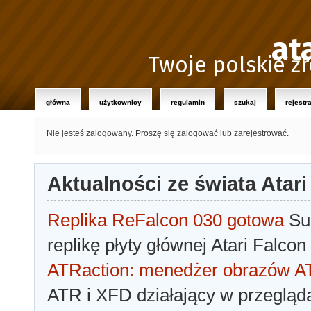
at
Twoje polskie źr
główna
użytkownicy
regulamin
szukaj
rejestr
Nie jesteś zalogowany.
Proszę się zalogować lub zarejestrować.
Aktualności ze świata Atari
Replika ReFalcon 030 gotowa
Sua
replikę płyty głównej Atari Falcon
ATRaction: menedżer obrazów 
ATR i XFD działający w przegląda