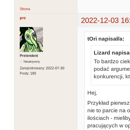
Strona
prz
2022-12-03 16
tOri napisał/a:
Lizard napisał
Pretendent
To bardzo cie
Nieaktywny
podać argumen
Zarejestrowany:
2022-07-30
Posty:
185
konkurencji, 
Hej,
Przykład pierwsz
nie to parcie n
ilościach - miel
pracujących w op