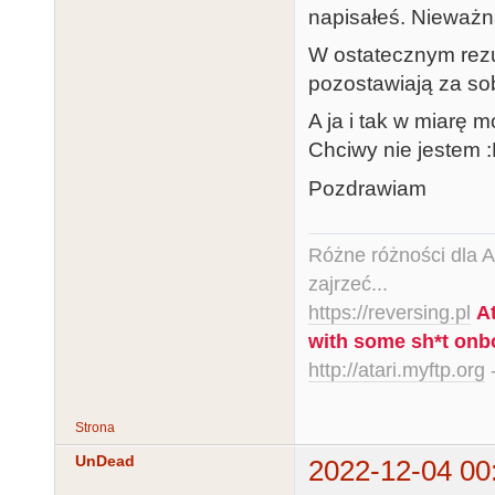
napisałeś. Nieważna 
W ostatecznym rezul
pozostawiają za sob
A ja i tak w miarę m
Chciwy nie jestem 
Pozdrawiam
Różne różności dla Ata
zajrzeć...
https://reversing.pl
A
with some sh*t onb
http://atari.myftp.org
-
Strona
UnDead
2022-12-04 00