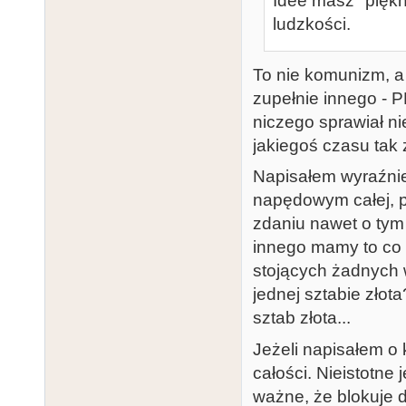
Idee masz "piękne
ludzkości.
To nie komunizm, a
zupełnie innego - 
niczego sprawiał ni
jakiegoś czasu tak z
Napisałem wyraźn
napędowym całej, po
zdaniu nawet o tym 
innego mamy to co 
stojących żadnych 
jednej sztabie złota
sztab złota...
Jeżeli napisałem o 
całości. Nieistotne 
ważne, że blokuje 