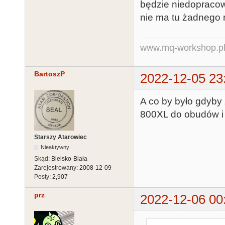
będzie niedopracow
nie ma tu żadnego r
www.mq-workshop.p
BartoszP
2022-12-05 23
A co by było gdyby z
800XL do obudów i 
Starszy Atarowiec
Nieaktywny
Skąd:
Bielsko-Biała
Zarejestrowany:
2008-12-09
Posty:
2,907
prz
2022-12-06 00