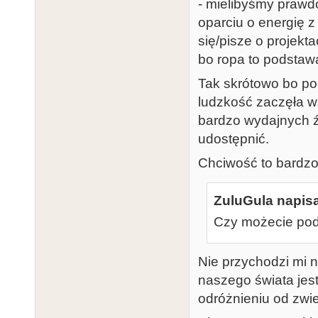
- mielibyśmy prawd
oparciu o energię z
się/pisze o projekt
bo ropa to podstaw
Tak skrótowo bo p
ludzkość zaczęła w
bardzo wydajnych źr
udostępnić.
Chciwość to bardzo 
ZuluGula napisa
Czy możecie poda
Nie przychodzi mi 
naszego świata jest
odróżnieniu od zwi