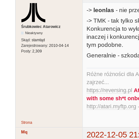
->
leonlas
- nie prz
-> TMK - tak tylko 
Śrubkowiec Atarowicz
Konkurencja to wył
Nieaktywny
inaczej i konkuren
Skąd:
stamtąd
tym podobne.
Zarejestrowany:
2010-04-14
Posty:
2,309
Generalnie - szkod
Różne różności dla Ata
zajrzeć...
https://reversing.pl
A
with some sh*t onb
http://atari.myftp.org
-
Strona
Mq
2022-12-05 21