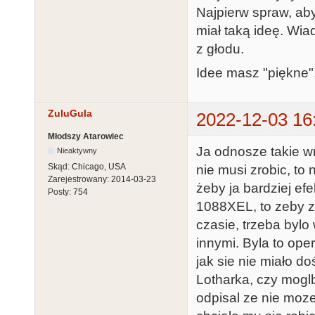
Najpierw spraw, ab
miał taką ideę. Wi
z głodu.
Idee masz "piękne", 
ZuluGula
2022-12-03 16
Młodszy Atarowiec
Ja odnosze takie wr
Nieaktywny
Skąd:
Chicago, USA
nie musi zrobic, to n
Zarejestrowany:
2014-03-23
żeby ja bardziej ef
Posty:
754
1088XEL, to zeby 
czasie, trzeba bylo
innymi. Byla to op
jak sie nie miało d
Lotharka, czy mogl
odpisal ze nie moze