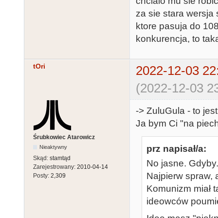
chcialo mu sie robi
za sie stara wersj
ktore pasuja do 10
konkurencja, to tak
tOri
2022-12-03 22
(2022-12-03 23
-> ZuluGula - to jes
Ja bym Ci "na piech
Śrubkowiec Atarowicz
prz napisał/a:
Nieaktywny
Skąd:
stamtąd
No jasne. Gdyby.
Zarejestrowany:
2010-04-14
Najpierw spraw, 
Posty:
2,309
Komunizm miał t
ideowców poumie