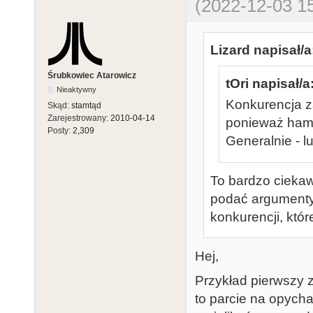
(2022-12-03 15
Lizard napisał/a
Śrubkowiec Atarowicz
tOri napisał/a
Nieaktywny
Konkurencja z
Skąd:
stamtąd
Zarejestrowany:
2010-04-14
ponieważ ham
Posty:
2,309
Generalnie - lu
To bardzo ciekaw
podać argumenty,
konkurencji, któ
Hej,
Przykład pierwszy 
to parcie na opych