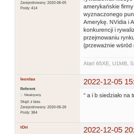
Zarejestrowany:
2020-06-05
amerykańskie firmy 
Posty:
414
wyznaczonego punk
Amerykę. NVidia i A
konkurencji i rywal
przejmowaniu rynku
(przeważnie wśród 
Atari 65XE, U1MB, 
leonlas
2022-12-05 15
Referent
" a i b siedziało na
Nieaktywny
Skąd:
z lasu.
Zarejestrowany:
2020-06-26
Posty:
364
tOri
2022-12-05 20