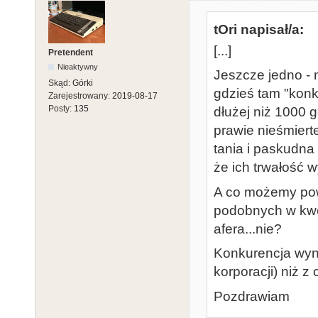
tOri napisał/a:
[...]
Pretendent
Nieaktywny
Jeszcze jedno - 
Skąd:
Górki
gdzieś tam "konk
Zarejestrowany:
2019-08-17
Posty:
135
dłużej niż 1000 g
prawie nieśmiert
tania i paskudna
że ich trwałość w
A co możemy pow
podobnych w kwe
afera...nie?
Konkurencja wyni
korporacji) niż z
Pozdrawiam