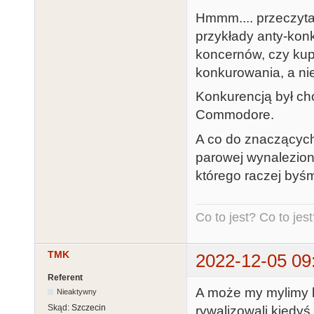
Hmmm.... przeczytał
przykłady anty-konk
koncernów, czy kup
konkurowania, a ni
Konkurencją był cho
Commodore.
A co do znaczących
parowej wynaleziono
którego raczej byśmy
Co to jest? Co to jest?
TMK
2022-12-05 09
Referent
A może my mylimy k
Nieaktywny
Skąd:
Szczecin
rywalizowali kiedyś