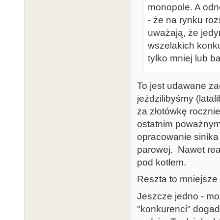
monopole. A odno
- że na rynku ro
uważają, że jed
wszelakich konku
tylko mniej lub 
To jest udawane za
jeździlibyśmy (lata
za złotówkę rocznie
ostatnim poważnym
opracowanie sinika
parowej. Nawet reak
pod kotłem.
Reszta to mniejsze
Jeszcze jedno - mo
"konkurenci" dogada