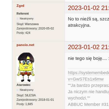
Zgrd
2023-01-02 21
Referent
No to nieźli są, sz
Nieaktywny
Skąd:
Warszawa
atrakcyjna.
Zarejestrowany:
2020-05-02
Posty:
424
pancio.net
2023-01-02 21
nie tego się boję.... :
https://systemembed
v=GwS7Es1x6mw
""Ja bardzo przepra
Atarowiec
Nieaktywny
Ja niczym nie handlu
Skąd:
SILESIA
wychodzi.""
Zarejestrowany:
2018-01-01
ABBUC Member #319.
Posty:
1,685