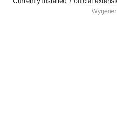
Currently installed
7 official extens
Wygenero