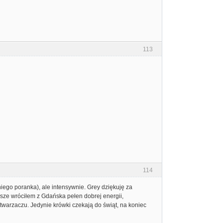
113
114
tniego poranka), ale intensywnie. Grey dziękuję za
wsze wróciłem z Gdańska pełen dobrej energii,
warzaczu. Jedynie krówki czekają do świąt, na koniec