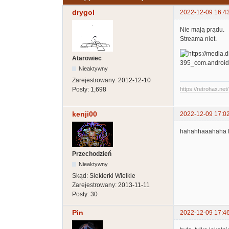
drygol
2022-12-09 16:4
Nie mają prądu.
Streama niet.
Atarowiec
Nieaktywny
Zarejestrowany:
2012-12-10
Posty:
1,698
https://retrohax.net/
kenji00
2022-12-09 17:0
hahahhaaahaha No
Przechodzień
Nieaktywny
Skąd:
Siekierki Wielkie
Zarejestrowany:
2013-11-11
Posty:
30
Pin
2022-12-09 17:4