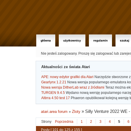
główna
użytkownicy
regulamin
szukaj
Nie jesteś zalogowany.
Proszę się zalogować lub zareje
Aktualności ze świata Atari
APE: nowy edytor grafiki dla Atari
Narzędzie stworzone z 
Gearlynx 1.2.21
Nowa wersja popularnego emulatora kons
Nowa wersja DitherLab wraz z źródłami
Teraz można eks
TURGEN 9.4.5
Wydano nową wersję popularnego narzę
Altirra 4.50 test 17
Phaeron opublikował kolejną wersję t
»
Silly Venture 2022 WE 
atari.area forum
»
Zloty
Strony
Poprzednia
1
2
3
4
5
6
Posty [ 101 do 125 z 155 ]