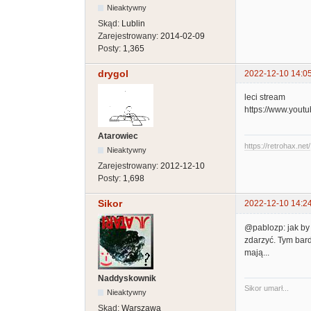
Nieaktywny
Skąd:
Lublin
Zarejestrowany:
2014-02-09
Posty:
1,365
drygol
2022-12-10 14:0
leci stream
https://www.you
Atarowiec
https://retrohax.net/
Nieaktywny
Zarejestrowany:
2012-12-10
Posty:
1,698
Sikor
2022-12-10 14:2
@pablozp: jak by 
zdarzyć. Tym bard
mają...
Naddyskownik
Sikor umarł...
Nieaktywny
Skąd:
Warszawa