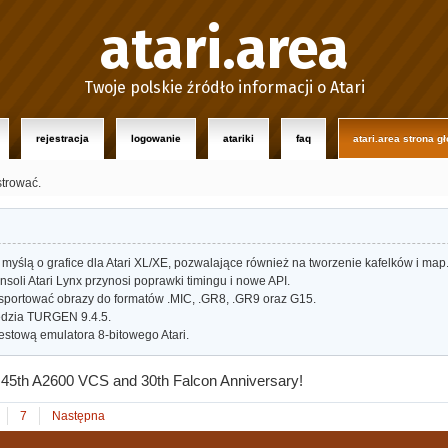
atari.area
Twoje polskie źródło informacji o Atari
rejestracja
logowanie
atariki
faq
atari.area strona g
strować.
myślą o grafice dla Atari XL/XE, pozwalające również na tworzenie kafelków i map
oli Atari Lynx przynosi poprawki timingu i nowe API.
portować obrazy do formatów .MIC, .GR8, .GR9 oraz G15.
dzia TURGEN 9.4.5.
estową emulatora 8-bitowego Atari.
- 45th A2600 VCS and 30th Falcon Anniversary!
7
Następna