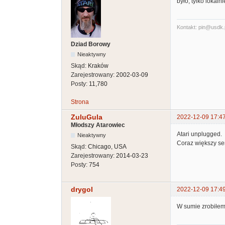
było, tylko lokaln
Kontakt: pin@usdk.
Dziad Borowy
Nieaktywny
Skąd:
Kraków
Zarejestrowany:
2002-03-09
Posty:
11,780
Strona
ZuluGula
2022-12-09 17:4
Młodszy Atarowiec
Atari unplugged.
Nieaktywny
Coraz większy se
Skąd:
Chicago, USA
Zarejestrowany:
2014-03-23
Posty:
754
drygol
2022-12-09 17:4
W sumie zrobiłem 