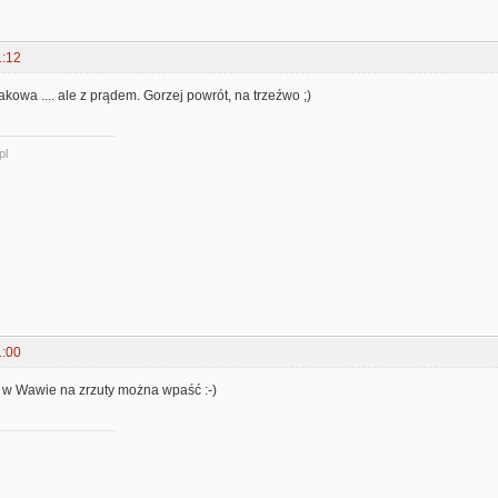
1:12
akowa .... ale z prądem. Gorzej powrót, na trzeźwo ;)
pl
1:00
e w Wawie na zrzuty można wpaść :-)