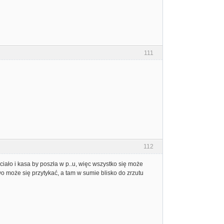
111
112
hciało i kasa by poszła w p..u, więc wszystko się może
wo może się przytykać, a tam w sumie blisko do zrzutu