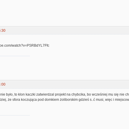
5:30
tube.com/watch?v=PSRBdYL7Ffc
4:00
nie było, to klon kaczki zatwierdzal projekt na chybcika, bo wcześniej mu się nie c
ziej, że sfora koczująca pod domkiem żoliborskim gdzieś s..ć musi, więc i miejsco