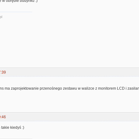
ie w obrębie budynku :)
pl
7:39
ns ma zaprojektowanie przenośnego zestawu w walizce z monitorem LCD i zasila
9:46
takie kiedyś :)