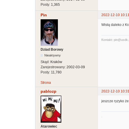
Posty:
1,365
Pin
2022-12-10 10:1
Wisłą daleko z Kr
Kontakt: pin@usdk.
Dziad Borowy
Nieaktywny
Skąd:
Kraków
Zarejestrowany:
2002-03-09
Posty:
11,780
Strona
pablozp
2022-12-10 10:3
jeszcze ryzyko ż
.
Atarowiec