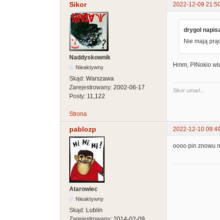
Sikor
2022-12-09 21:5
drygol napisa
Nie mają prą
Naddyskownik
Hmm, PINokio włą
Nieaktywny
Skąd:
Warszawa
Zarejestrowany:
2002-06-17
Sikor umarł...
Posty:
11,122
Strona
pablozp
2022-12-10 09:4
oooo pin znowu n
.
Atarowiec
Nieaktywny
Skąd:
Lublin
Zarejestrowany:
2014-02-09