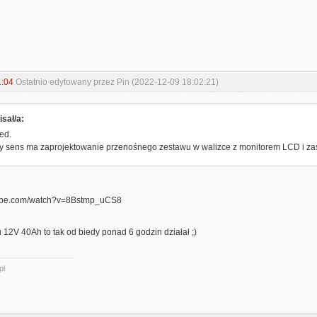
1:04
Ostatnio edytowany przez Pin (2022-12-09 18:02:21)
sał/a:
ed.
y sens ma zaprojektowanie przenośnego zestawu w walizce z monitorem LCD i zas
tube.com/watch?v=8Bstmp_uCS8
 12V 40Ah to tak od biedy ponad 6 godzin działał ;)
pl