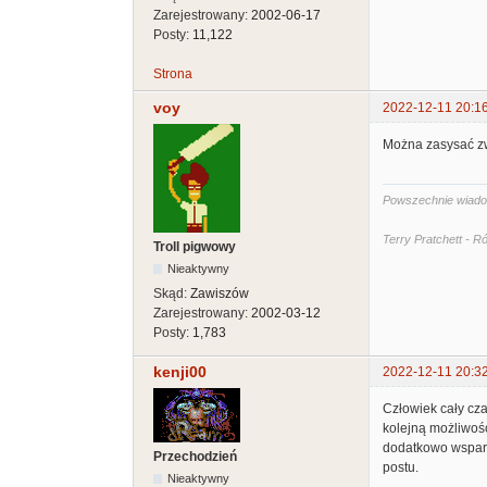
Zarejestrowany:
2002-06-17
Posty:
11,122
Strona
voy
2022-12-11 20:1
Można zasysać zw
Powszechnie wiadomo
Terry Pratchett - 
Troll pigwowy
Nieaktywny
Skąd:
Zawiszów
Zarejestrowany:
2002-03-12
Posty:
1,783
kenji00
2022-12-11 20:3
Człowiek cały cza
kolejną możliwość
dodatkowo wspart
Przechodzień
postu.
Nieaktywny