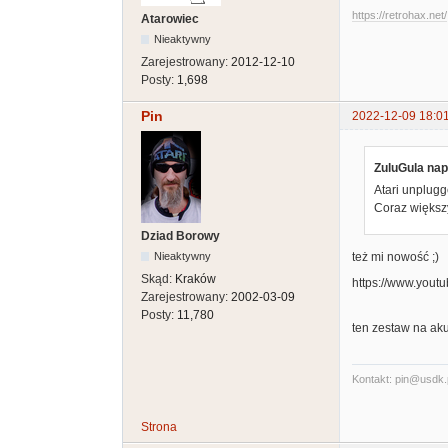
https://retrohax.net/
Atarowiec
Nieaktywny
Zarejestrowany:
2012-12-10
Posty:
1,698
Pin
2022-12-09 18:0
ZuluGula napi
Atari unplugg
Coraz większ
Dziad Borowy
też mi nowość ;)
Nieaktywny
Skąd:
Kraków
https://www.you
Zarejestrowany:
2002-03-09
Posty:
11,780
ten zestaw na aku
Kontakt: pin@usdk.
Strona