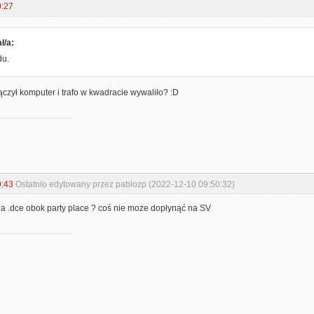
0:27
ł/a:
du.
czył komputer i trafo w kwadracie wywaliło? :D
9:43
Ostatnio edytowany przez pablozp (2022-12-10 09:50:32)
a .dce obok party place ? coś nie może dopłynąć na SV