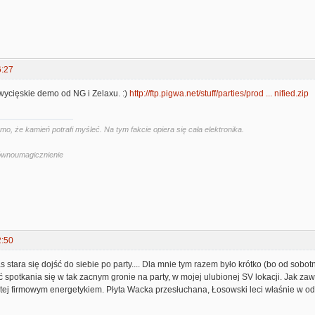
6:27
ycięskie demo od NG i Zelaxu. :)
http://ftp.pigwa.net/stuff/parties/prod ... nified.zip
, że kamień potrafi myśleć. Na tym fakcie opiera się cała elektronika.
Równoumagicznienie
2:50
s stara się dojść do siebie po party.... Dla mnie tym razem było krótko (bo od sobo
 spotkania się w tak zacnym gronie na party, w mojej ulubionej SV lokacji. Jak za
ej firmowym energetykiem. Płyta Wacka przesłuchana, Łosowski leci właśnie w odt