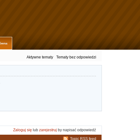
łówna
Aktywne tematy
Tematy bez odpowiedzi
.
Zaloguj się
lub
zarejestruj
by napisać odpowiedź
Topic RSS feed