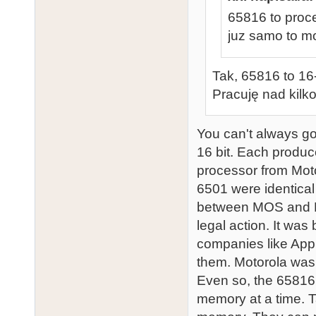
65816 to proc
juz samo to mow
Tak, 65816 to 16-
Pracuję nad kilko
You can't always go
16 bit. Each produce
processor from Moto
6501 were identical 
between MOS and Mo
legal action. It wa
companies like App
them. Motorola was 
Even so, the 65816 
memory at a time. Ta