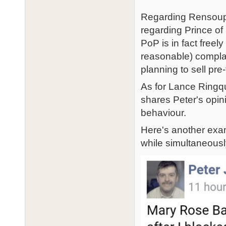
Regarding Rensoup:
regarding Prince of
PoP is in fact free
reasonable) complai
planning to sell pre
As for Lance Ringqui
shares Peter's opin
behaviour.
Here's another exam
while simultaneousl