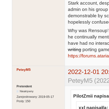
Stark account, desp
admin on his group 
demonstrable by scr
hopelessly confuse
Why was Rensoup's 
he continually ment
have had no interac
writing
porting games
https://forums.atar
PeteyM5
2022-12-01 20
PeteyM5 (2022
Pretendent
Nieaktywny
PilotZmii napisa
Zarejestrowany:
2019-05-17
Posty:
150
xxl napisał/a: