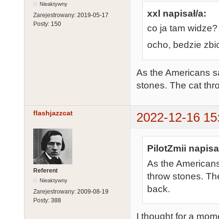
Nieaktywny
xxl napisał/a:
Zarejestrowany:
2019-05-17
Posty:
150
co ja tam widze?
ocho, bedzie zbio
As the Americans s
stones. The cat thr
flashjazzcat
2022-12-16 15
PilotZmii napisa
As the Americans
Referent
throw stones. Th
Nieaktywny
back.
Zarejestrowany:
2009-08-19
Posty:
388
I thought for a mom