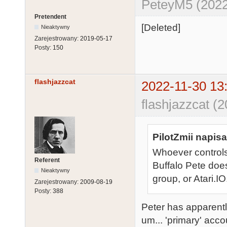
PeteyM5 (2022
Pretendent
[Deleted]
Nieaktywny
Zarejestrowany:
2019-05-17
Posty:
150
flashjazzcat
2022-11-30 13
flashjazzcat (
PilotZmii napisa
Whoever controls 
Referent
Buffalo Pete doe
Nieaktywny
group, or Atari.I
Zarejestrowany:
2009-08-19
Posty:
388
Peter has apparentl
um... 'primary' acc