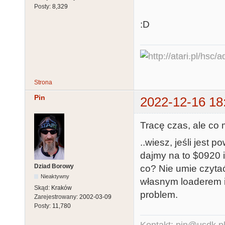
Posty:
8,329
:D
Strona
Pin
2022-12-16 18
Tracę czas, ale co 
..wiesz, jeśli jest 
dajmy na to $0920 
Dziad Borowy
co? Nie umie czytać
Nieaktywny
własnym loaderem i
Skąd:
Kraków
problem.
Zarejestrowany:
2002-03-09
Posty:
11,780
Kontakt: pin@usdk.p