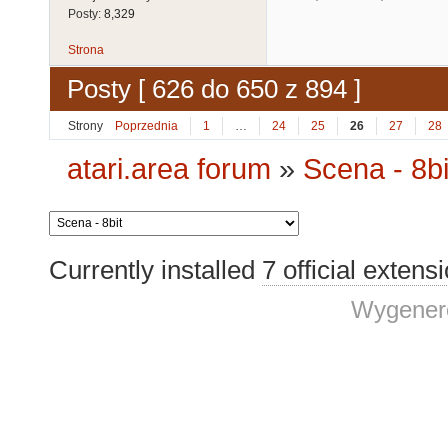
Posty:
8,329
Strona
Posty [ 626 do 650 z 894 ]
Strony
Poprzednia
1
…
24
25
26
27
28
atari.area forum
»
Scena - 8bi
Currently installed
7 official extens
Wygenero