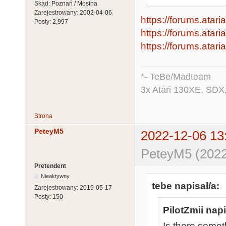
Skąd:
Poznań / Mosina
Zarejestrowany:
2002-04-06
https://forums.atar
Posty:
2,997
https://forums.atar
https://forums.atari
*- TeBe/Madteam
3x Atari 130XE, SDX
Strona
PeteyM5
2022-12-06 13
PeteyM5 (2022
Pretendent
Nieaktywny
tebe napisał/a:
Zarejestrowany:
2019-05-17
Posty:
150
PilotZmii napi
Is there someth