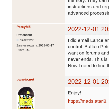
memory. They can ru
instructions and re
advanced processi
PeteyM5
2022-12-01 20
Pretendent
I did email Lance a
Nieaktywny
Zarejestrowany:
2019-05-17
control. Buffalo Pete
Posty:
150
want on forums and 
never ends. This is 
Now I need to find 
pancio.net
2022-12-01 20
Enjoy!
https://mads.atari8.