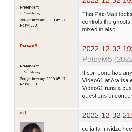
2022-12-02 19
Pretendent
This Pac-Mad looks 
Nieaktywny
Zarejestrowany:
2019-05-17
controls the ghosts
Posty:
150
mixed in also.
PeteyM5
2022-12-02 19
PeteyM5 (2022
Pretendent
If someone has any
Nieaktywny
Zarejestrowany:
2019-05-17
Video61 at Atarisal
Posty:
150
Video61 runs a bus
questions or concer
xxl
2022-12-02 21
co ja tam widze? c