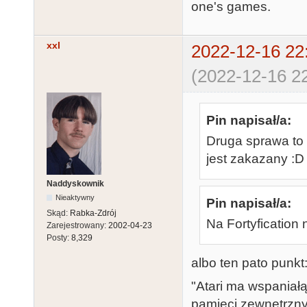
one's games.
xxl
2022-12-16 22
(2022-12-16 22
Pin napisał/a:
Druga sprawa to 
jest zakazany :D
Naddyskownik
Nieaktywny
Pin napisał/a:
Skąd:
Rabka-Zdrój
Na Fortyfication
Zarejestrowany:
2002-04-23
Posty:
8,329
albo ten pato punkt
"Atari ma wspaniałą
pamięci zewnętrznyc