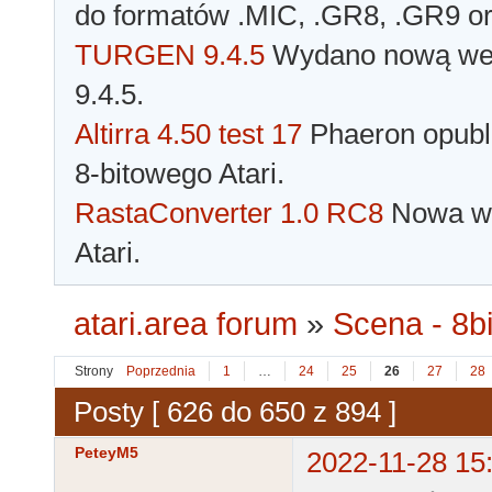
do formatów .MIC, .GR8, .GR9 o
TURGEN 9.4.5
Wydano nową wer
9.4.5.
Altirra 4.50 test 17
Phaeron opubli
8-bitowego Atari.
RastaConverter 1.0 RC8
Nowa wer
Atari.
atari.area forum
»
Scena - 8bi
Strony
Poprzednia
1
…
24
25
26
27
28
Posty [ 626 do 650 z 894 ]
PeteyM5
2022-11-28 15