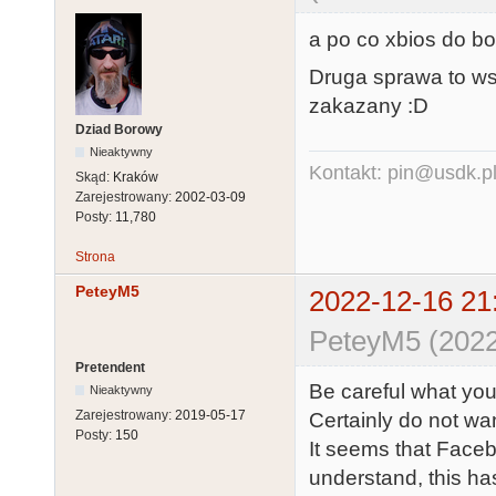
a po co xbios do b
Druga sprawa to wsk
zakazany :D
Dziad Borowy
Nieaktywny
Kontakt: pin@usdk.p
Skąd:
Kraków
Zarejestrowany:
2002-03-09
Posty:
11,780
Strona
PeteyM5
2022-12-16 21
PeteyM5 (2022
Pretendent
Be careful what you
Nieaktywny
Zarejestrowany:
2019-05-17
Certainly do not w
Posty:
150
It seems that Face
understand, this h