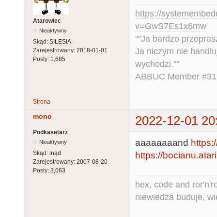
https://systemembed
Atarowiec
v=GwS7Es1x6mw
Nieaktywny
""Ja bardzo przepra
Skąd:
SILESIA
Ja niczym nie handlu
Zarejestrowany:
2018-01-01
Posty:
1,685
wychodzi.""
ABBUC Member #319.
Strona
mono
2022-12-01 20
Podkasetarz
aaaaaaaand
https:
Nieaktywny
Skąd:
inąd
https://bocianu.atari
Zarejestrowany:
2007-08-20
Posty:
3,063
hex, code and ror'n'ro
niewiedza buduje, wi