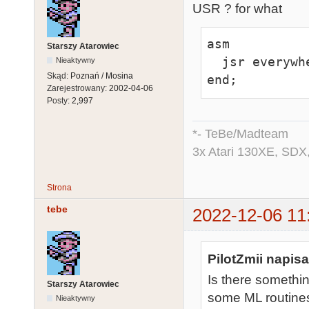
USR ? for what
asm

Starszy Atarowiec
  jsr everywhere

Nieaktywny
Skąd:
Poznań / Mosina
end;
Zarejestrowany:
2002-04-06
Posty:
2,997
*- TeBe/Madteam
3x Atari 130XE, SDX
Strona
tebe
2022-12-06 11
PilotZmii napisa
Is there somethin
Starszy Atarowiec
some ML routines
Nieaktywny