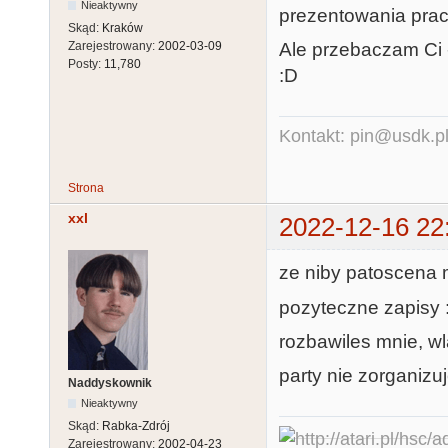
Nieaktywny
prezentowania prac
Skąd:
Kraków
Ale przebaczam Ci -
Zarejestrowany:
2002-03-09
Posty:
11,780
:D
Kontakt: pin@usdk.p
Strona
xxl
2022-12-16 22
ze niby patoscena 
pozyteczne zapisy 
rozbawiles mnie, wl
party nie zorganizu
Naddyskownik
Nieaktywny
Skąd:
Rabka-Zdrój
Zarejestrowany:
2002-04-23