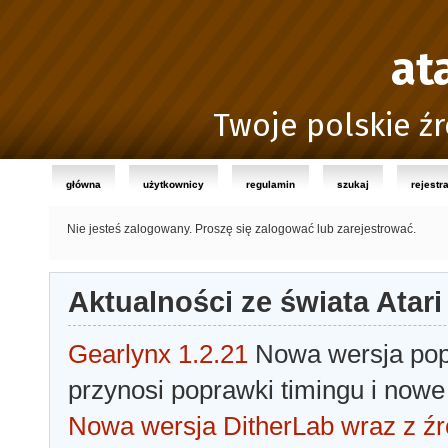
at
Twoje polskie źr
główna
użytkownicy
regulamin
szukaj
rejestr
Nie jesteś zalogowany.
Proszę się zalogować lub zarejestrować.
Aktualności ze świata Atari
Gearlynx 1.2.21
Nowa wersja popu
przynosi poprawki timingu i nowe
Nowa wersja DitherLab wraz z źr