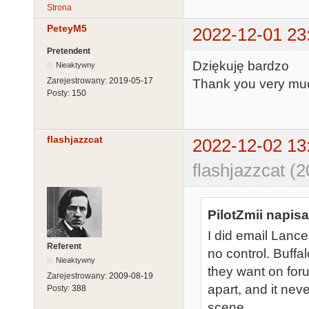
Strona
PeteyM5
2022-12-01 23
Pretendent
Dziękuję bardzo
Nieaktywny
Zarejestrowany:
2019-05-17
Thank you very mu
Posty:
150
flashjazzcat
2022-12-02 13
flashjazzcat (
PilotZmii napisa
I did email Lanc
Referent
no control. Buffal
Nieaktywny
they want on for
Zarejestrowany:
2009-08-19
apart, and it neve
Posty:
388
scene.