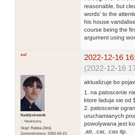
reasonable, but cle
words' to the attent
his house vandalise
course being the fi
argument using wor
xxl
2022-12-16 16
(2022-12-16 17
aktualizuje bo poja
1. na patoscenie ni
ktore laduja sie od
2. patoscenie ogra
uruchamianych prog
Naddyskownik
Nieaktywny
powolywana jest kom
Skąd:
Rabka-Zdrój
.atr, .car, .cas itp.
Zarejestrowany:
2002-04-23