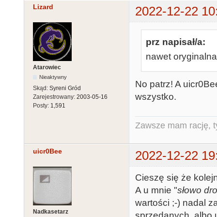
Lizard
2022-12-22 10
prz napisał/a:
nawet oryginalna 
Atarowiec
Nieaktywny
No patrz! A uicr0Be
Skąd:
Syreni Gród
wszystko.
Zarejestrowany:
2003-05-16
Posty:
1,591
Zawsze mam rację, ty
uicr0Bee
2022-12-22 19
Cieszę się że kolej
A u mnie "
słowo dr
wartości ;-) nadal 
Nadkasetarz
sprzedanych, albo 