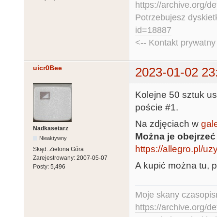
https://archive.org/d
Potrzebujesz dyskiet
id=18887
<-- Kontakt prywatn
uicr0Bee
2023-01-02 23
Kolejne 50 sztuk us
poście #1.
Na zdjęciach w
gale
Nadkasetarz
Można je obejrzeć
Nieaktywny
https://allegro.pl/
Skąd:
Zielona Góra
Zarejestrowany:
2007-05-07
A kupić można tu, p
Posty:
5,496
Moje skany czasopism
https://archive.org/d