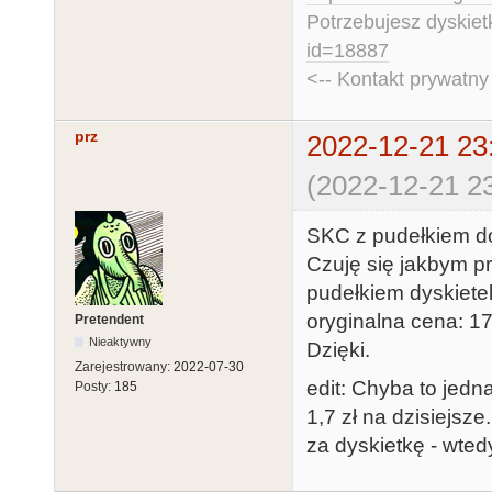
Potrzebujesz dyskiet
id=18887
<-- Kontakt prywatn
prz
2022-12-21 23
(2022-12-21 23
SKC z pudełkiem do
Czuję się jakbym prz
pudełkiem dyskiete
oryginalna cena: 170
Pretendent
Nieaktywny
Dzięki.
Zarejestrowany:
2022-07-30
edit: Chyba to jedn
Posty:
185
1,7 zł na dzisiejsz
za dyskietkę - wted