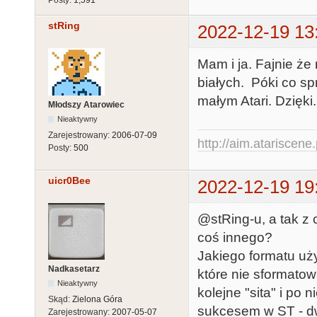
stRing
2022-12-19 13
Mam i ja. Fajnie że
białych. Póki co sp
małym Atari. Dzięki.
Młodszy Atarowiec
Nieaktywny
Zarejestrowany:
2006-07-09
http://aim.atariscene.
Posty:
500
uicr0Bee
2022-12-19 19
@stRing-u, a tak z
coś innego?
Jakiego formatu uż
Nadkasetarz
które nie sformatow
Nieaktywny
kolejne "sita" i po
Skąd:
Zielona Góra
sukcesem w ST - dw
Zarejestrowany:
2007-05-07