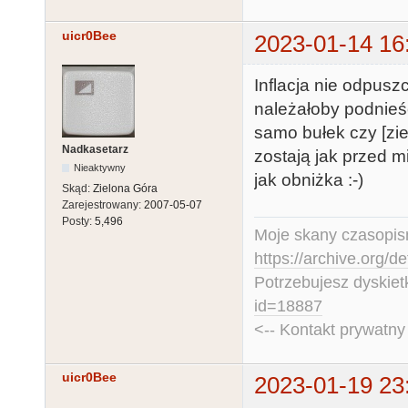
uicr0Bee
2023-01-14 16
Inflacja nie odpusz
należałoby podnieś
samo bułek czy [ziemn
Nadkasetarz
zostają jak przed m
Nieaktywny
jak obniżka :-)
Skąd:
Zielona Góra
Zarejestrowany:
2007-05-07
Posty:
5,496
Moje skany czasopism
https://archive.org/d
Potrzebujesz dyskiet
id=18887
<-- Kontakt prywatn
uicr0Bee
2023-01-19 23