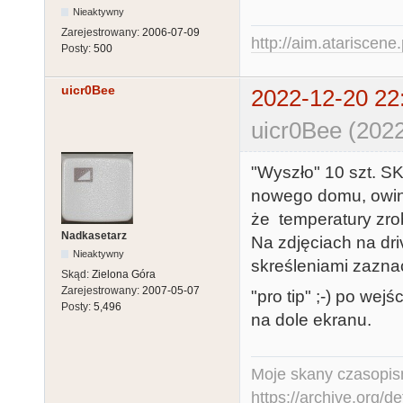
Nieaktywny
Zarejestrowany:
2006-07-09
http://aim.atariscene.
Posty:
500
uicr0Bee
2022-12-20 22
uicr0Bee (2022
"Wyszło" 10 szt. S
nowego domu, owini
że temperatury zrob
Nadkasetarz
Na zdjęciach na dr
Nieaktywny
skreśleniami zazna
Skąd:
Zielona Góra
Zarejestrowany:
2007-05-07
"pro tip" ;-) po we
Posty:
5,496
na dole ekranu.
Moje skany czasopism
https://archive.org/d