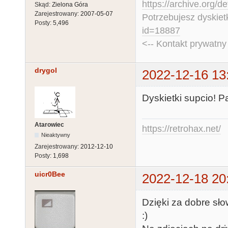
https://archive.org/d
Skąd:
Zielona Góra
Zarejestrowany:
2007-05-07
Potrzebujesz dyskiet
Posty:
5,496
id=18887
<-- Kontakt prywatn
drygol
2022-12-16 13
Dyskietki supcio! P
Atarowiec
https://retrohax.net/
Nieaktywny
Zarejestrowany:
2012-12-10
Posty:
1,698
uicr0Bee
2022-12-18 20
Dzięki za dobre sł
:)