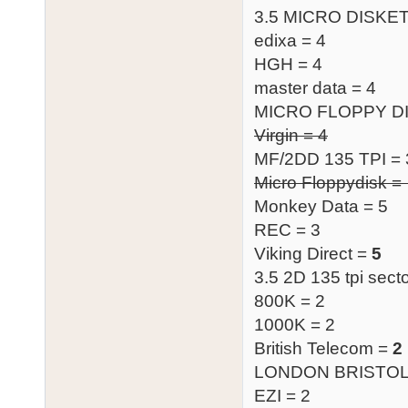
3.5 MICRO DISKE
edixa = 4
HGH = 4
master data = 4
MICRO FLOPPY DI
Virgin = 4
MF/2DD 135 TPI = 
Micro Floppydisk =
Monkey Data = 5
REC = 3
Viking Direct =
5
3.5 2D 135 tpi secto
800K = 2
1000K = 2
British Telecom =
2
LONDON BRISTOL .
EZI = 2