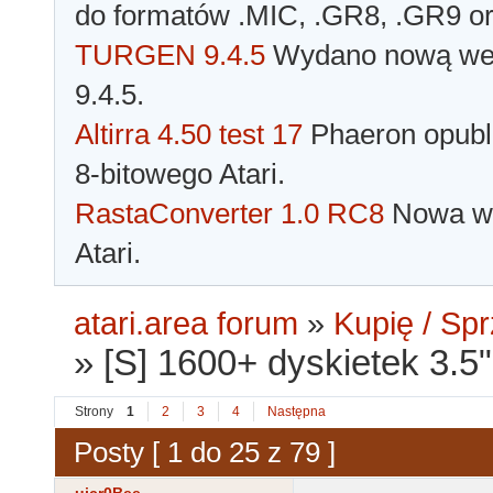
do formatów .MIC, .GR8, .GR9 o
TURGEN 9.4.5
Wydano nową wer
9.4.5.
Altirra 4.50 test 17
Phaeron opubli
8-bitowego Atari.
RastaConverter 1.0 RC8
Nowa wer
Atari.
atari.area forum
»
Kupię / Sp
»
[S] 1600+ dyskietek 3.5
Strony
1
2
3
4
Następna
Posty [ 1 do 25 z 79 ]