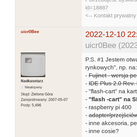
id=18887
<-- Kontakt prywatn
uicr0Bee
2022-12-10 22
uicr0Bee (2023
P.S. #1 Jestem otw
rynkowych", np. na:
-
Fujinet - wersja p
Nadkasetarz
-
IDE Plus 2.0 Rev. 
Nieaktywny
- "flash-cart" na k
Skąd:
Zielona Góra
-
"flash -cart" na
Zarejestrowany:
2007-05-07
Posty:
5,496
- raspberry pi 400
-
adapter/przejściów
- inne akcesoria, per
- inne cosie?