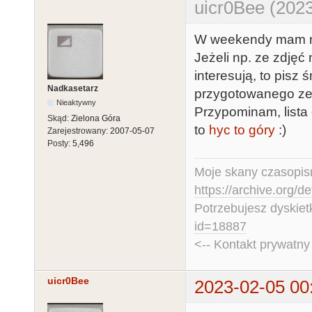
uicr0Bee (2023
W weekendy mam na
Jeżeli np. ze zdjęć 
interesują, to pisz
Nadkasetarz
przygotowanego zes
Nieaktywny
Przypominam, lista 
Skąd:
Zielona Góra
to
hyc to góry
:)
Zarejestrowany:
2007-05-07
Posty:
5,496
Moje skany czasopism
https://archive.org/d
Potrzebujesz dyskiet
id=18887
<-- Kontakt prywatn
uicr0Bee
2023-02-05 00