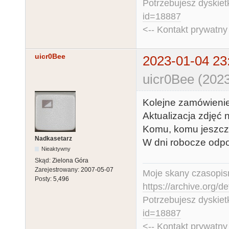
Potrzebujesz dyskiet
id=18887
<-- Kontakt prywatn
uicr0Bee
2023-01-04 23
uicr0Bee (2023
Kolejne zamówienie 
Aktualizacja zdjęć 
Komu, komu jeszcze
Nadkasetarz
W dni robocze odp
Nieaktywny
Skąd:
Zielona Góra
Zarejestrowany:
2007-05-07
Moje skany czasopism
Posty:
5,496
https://archive.org/d
Potrzebujesz dyskiet
id=18887
<-- Kontakt prywatn