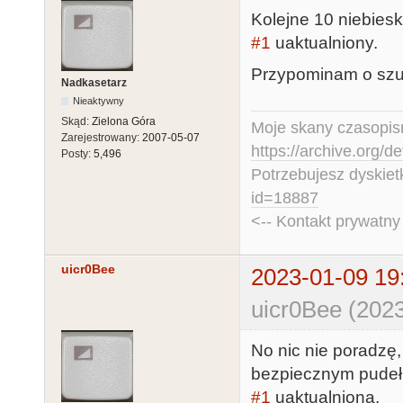
Kolejne 10 niebies
#1
uaktualniony.
Przypominam o szuf
Nadkasetarz
Nieaktywny
Skąd:
Zielona Góra
Moje skany czasopism
Zarejestrowany:
2007-05-07
https://archive.org/d
Posty:
5,496
Potrzebujesz dyskiet
id=18887
<-- Kontakt prywatn
uicr0Bee
2023-01-09 19
uicr0Bee (2023
No nic nie poradzę
bezpiecznym pudeł
#1
uaktualniona.