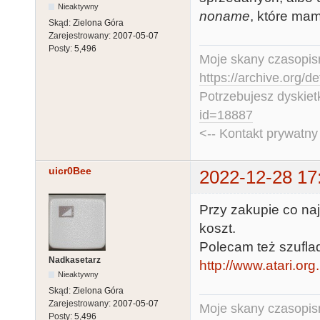
Nieaktywny
noname
, które ma
Skąd:
Zielona Góra
Zarejestrowany:
2007-05-07
Posty:
5,496
Moje skany czasopism
https://archive.org/d
Potrzebujesz dyskiet
id=18887
<-- Kontakt prywatn
uicr0Bee
2022-12-28 17
Przy zakupie co na
koszt.
Polecam też szuflad
Nadkasetarz
http://www.atari.or
Nieaktywny
Skąd:
Zielona Góra
Zarejestrowany:
2007-05-07
Moje skany czasopism
Posty:
5,496