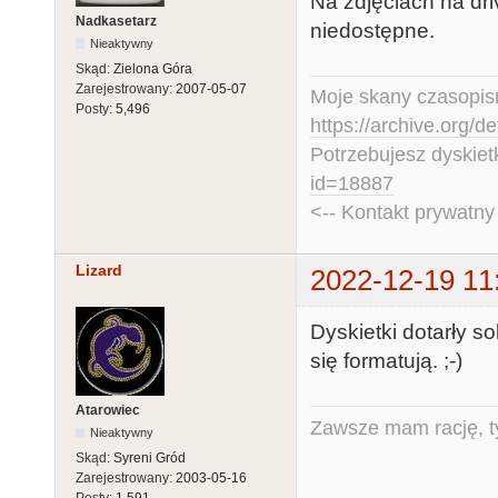
Na zdjęciach na dri
Nadkasetarz
niedostępne.
Nieaktywny
Skąd:
Zielona Góra
Zarejestrowany:
2007-05-07
Moje skany czasopism
Posty:
5,496
https://archive.org/d
Potrzebujesz dyskiet
id=18887
<-- Kontakt prywatn
Lizard
2022-12-19 11
Dyskietki dotarły 
się formatują. ;-)
Atarowiec
Zawsze mam rację, ty
Nieaktywny
Skąd:
Syreni Gród
Zarejestrowany:
2003-05-16
Posty:
1,591