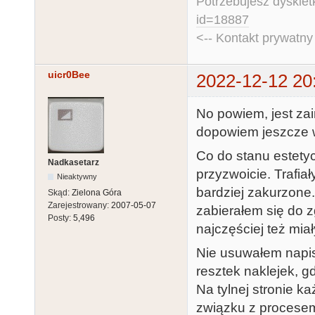
Potrzebujesz dyskiet
id=18887
<-- Kontakt prywatn
uicr0Bee
2022-12-12 20
No powiem, jest za
dopowiem jeszcze 
Co do stanu estetyc
Nadkasetarz
przyzwoicie. Trafia
Nieaktywny
bardziej zakurzone
Skąd:
Zielona Góra
Zarejestrowany:
2007-05-07
zabierałem się do z
Posty:
5,496
najczęściej też mia
Nie usuwałem napis
resztek naklejek, g
Na tylnej stronie 
związku z procese