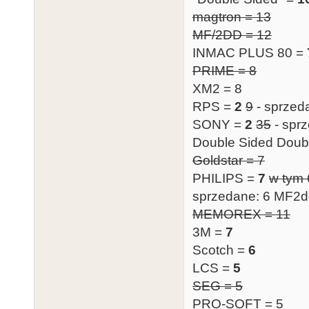
magtron = 13
MF/2DD = 12
INMAC PLUS 80 =
PRIME = 8
XM2 = 8
RPS =
2
9
- sprzed
SONY =
2
35
- spr
Double Sided Doub
Goldstar = 7
PHILIPS =
7
w tym 
sprzedane: 6 MF2
MEMOREX = 11
3M =
7
Scotch =
6
LCS =
5
SEG = 5
PRO-SOFT = 5