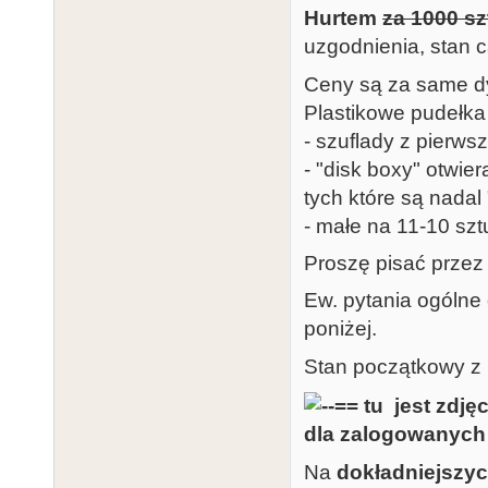
Hurtem
za 1000 sz
uzgodnienia, stan c
Ceny są za same dy
Plastikowe pudełka
- szuflady z pierws
- "disk boxy" otwie
tych które są nadal 
- małe na 11-10 sztu
Proszę pisać przez
Ew. pytania ogólne
poniżej.
Stan początkowy z l
Na
dokładniejszyc