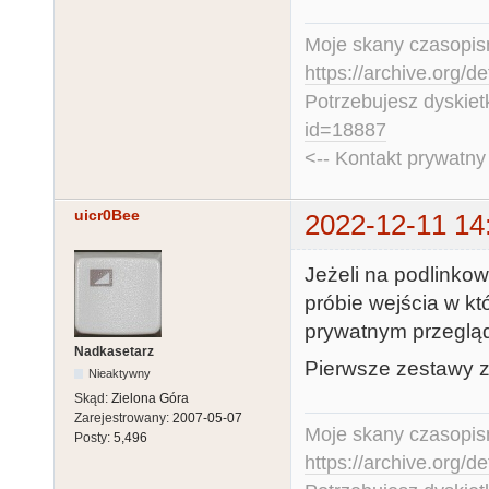
Moje skany czasopism
https://archive.org/d
Potrzebujesz dyskiet
id=18887
<-- Kontakt prywatn
uicr0Bee
2022-12-11 14
Jeżeli na podlinkow
próbie wejścia w kt
prywatnym przeglą
Nadkasetarz
Pierwsze zestawy z
Nieaktywny
Skąd:
Zielona Góra
Zarejestrowany:
2007-05-07
Moje skany czasopism
Posty:
5,496
https://archive.org/d