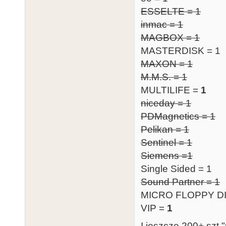
ESSELTE = 1
inmac = 1
MAGBOX = 1
MASTERDISK = 1
MAXON = 1
M.M.S. = 1
MULTILIFE =
1
niceday = 1
PDMagnetics = 1
Pelikan = 1
Sentinel = 1
Siemens =1
Single Sided = 1
Sound Partner = 1
MICRO FLOPPY D
VIP =
1
I jeszcze 200+ szt "