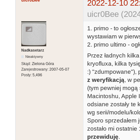
uicr0Bee
2022-12-10 22
uicr0Bee (2024
1. primo - to ogłos
wystawiam w pierwsz
2. primo ultimo - 
Nadkasetarz
Przez ładnych kilka 
Nieaktywny
kryofluxa, kilka tys
Skąd:
Zielona Góra
Zarejestrowany:
2007-05-07
:) "zdumpowane"),
Posty:
5,496
z weryfikacją
, w p
(tym pewniej mogą 
Macintoshu, Apple 
odsiane zostały te 
wg serii/modelu/kol
Sporo sprzedałem j
zostało mi ostatnie
przewiduję
.