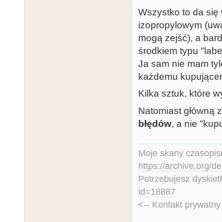
Wszystko to da się 
izopropylowym (uwa
mogą zejść), a bard
środkiem typu "labe
Ja sam nie mam tyle
każdemu kupującem
Kilka sztuk, które 
Natomiast główną zal
błędów
, a nie "ku
Moje skany czasopism
https://archive.org/d
Potrzebujesz dyskiet
id=18887
<-- Kontakt prywatn