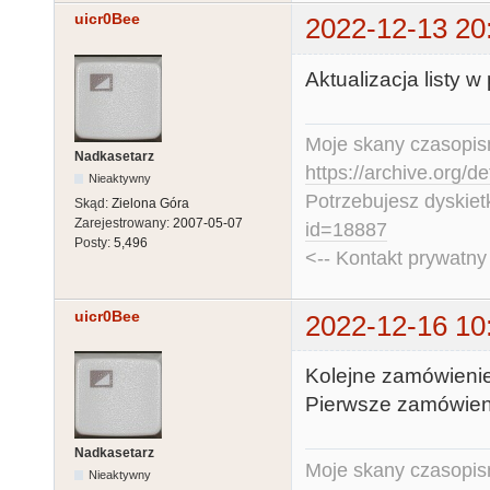
uicr0Bee
2022-12-13 20
Aktualizacja listy 
Moje skany czasopism
Nadkasetarz
https://archive.org/d
Nieaktywny
Potrzebujesz dyskiet
Skąd:
Zielona Góra
Zarejestrowany:
2007-05-07
id=18887
Posty:
5,496
<-- Kontakt prywatn
uicr0Bee
2022-12-16 10
Kolejne zamówienie 
Pierwsze zamówieni
Nadkasetarz
Moje skany czasopism
Nieaktywny