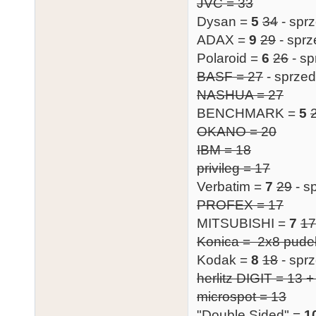
JVC = 33
Dysan =
5
34
- spr
ADAX =
9
29
- spr
Polaroid =
6
26
- sp
BASF = 27
- sprze
NASHUA = 27
BENCHMARK =
5
OKANO = 20
IBM = 18
privileg = 17
Verbatim =
7
29
- s
PROFEX = 17
MITSUBISHI =
7
17
Konica = 2x8 pude
Kodak =
8
18
- spr
herlitz DIGIT = 13 
microspot = 13
"Double Sided" =
1