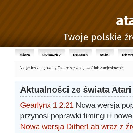
at
Twoje polskie źr
główna
użytkownicy
regulamin
szukaj
rejestr
Nie jesteś zalogowany.
Proszę się zalogować lub zarejestrować.
Aktualności ze świata Atari
Gearlynx 1.2.21
Nowa wersja popu
przynosi poprawki timingu i nowe
Nowa wersja DitherLab wraz z źr