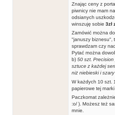
Znając ceny z port
piwnicy nie mam na
odsianych uszkodzon
winszuję sobie
3zł 
Zamówić można dowo
"januszy biznesu", t
sprawdzam czy nada
Pytać można dowoln
b)
50 szt. Precisio
sztuce z każdej ser
niż niebieski i szary
W każdych 10 szt. 1
papierowe tej marki 
Paczkomat zależnie
:o/ ). Możesz też s
mnie.