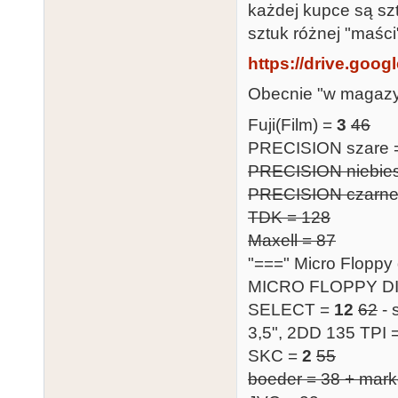
każdej kupce są sztu
sztuk różnej "maści
https://drive.googl
Obecnie "w magazy
Fuji(Film) =
3
46
PRECISION szare
PRECISION niebies
PRECISION czarne
TDK = 128
Maxell = 87
"===" Micro Floppy
MICRO FLOPPY D
SELECT =
12
62
- 
3,5", 2DD 135 TPI 
SKC =
2
55
boeder = 38 + mark