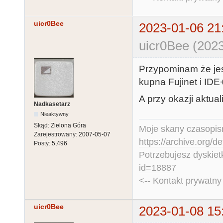
uicr0Bee
2023-01-06 21
uicr0Bee (2023
Przypominam że jes
kupna Fujinet i IDE
A przy okazji aktua
Nadkasetarz
Nieaktywny
Skąd:
Zielona Góra
Moje skany czasopism
Zarejestrowany:
2007-05-07
https://archive.org/d
Posty:
5,496
Potrzebujesz dyskiet
id=18887
<-- Kontakt prywatn
uicr0Bee
2023-01-08 15