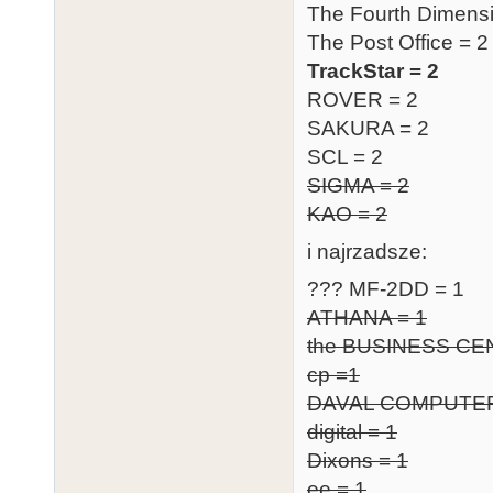
The Fourth Dimensi
The Post Office = 2
TrackStar = 2
ROVER = 2
SAKURA = 2
SCL = 2
SIGMA = 2
KAO = 2
i najrzadsze:
??? MF-2DD = 1
ATHANA = 1
the BUSINESS CE
cp =1
DAVAL COMPUTER
digital = 1
Dixons = 1
ee = 1