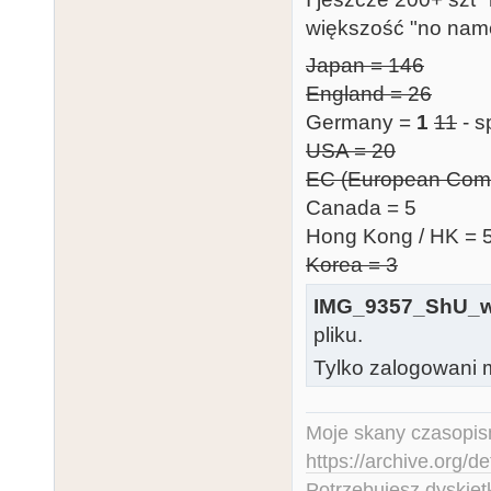
większość "no name
Japan = 146
England = 26
Germany =
1
11
- s
USA = 20
EC (European Comm
Canada = 5
Hong Kong / HK = 
Korea = 3
IMG_9357_ShU_w
pliku.
Tylko zalogowani m
Moje skany czasopism
https://archive.org/d
Potrzebujesz dyskiet