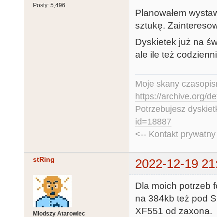
Posty:
5,496
Planowałem wystawić 
sztukę. Zaintereso
Dyskietek już na ś
ale ile też codzien
Moje skany czasopism
https://archive.org/d
Potrzebujesz dyskiet
id=18887
<-- Kontakt prywatn
stRing
2022-12-19 21
Dla moich potrzeb 
na 384kb też pod Sp
XF551 od zaxona.
Młodszy Atarowiec