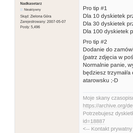
Nadkasetarz
Pro tip #1
Nieaktywny
Dla 10 dyskietek prz
Skąd:
Zielona Góra
Zarejestrowany:
2007-05-07
Dla 30 dyskietek prz
Posty:
5,496
Dla 100 dyskietek pr
Pro tip #2
Dodanie do zamówie
(patrz zdjęcia w po
Normalnie panie, wy
będziesz trzymał/a 
atarowsku ;-D
Moje skany czasopism
https://archive.org/d
Potrzebujesz dyskiet
id=18887
<-- Kontakt prywatn