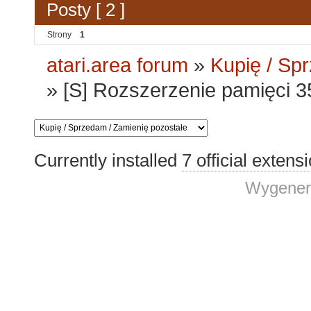
Posty [ 2 ]
Strony
1
atari.area forum
»
Kupię / Sp
»
[S] Rozszerzenie pamięci
Currently installed
7 official extens
Wygener