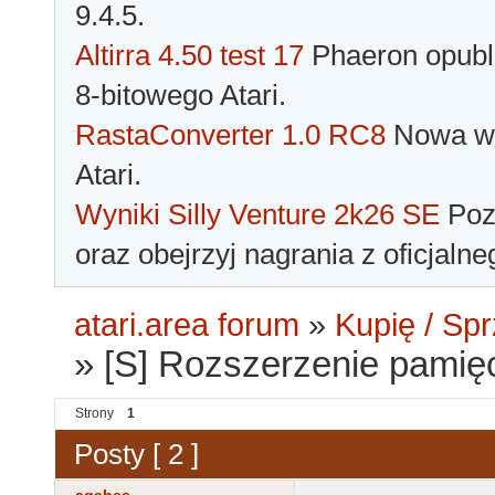
9.4.5.
Altirra 4.50 test 17
Phaeron opubli
8-bitowego Atari.
RastaConverter 1.0 RC8
Nowa wer
Atari.
Wyniki Silly Venture 2k26 SE
Pozn
oraz obejrzyj nagrania z oficjaln
atari.area forum
»
Kupię / Sp
»
[S] Rozszerzenie pami
Strony
1
Posty [ 2 ]