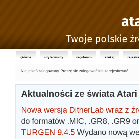
at
Twoje polskie źr
główna
użytkownicy
regulamin
szukaj
rejestr
Nie jesteś zalogowany.
Proszę się zalogować lub zarejestrować.
Aktualności ze świata Atari
Nowa wersja DitherLab wraz z źr
do formatów .MIC, .GR8, .GR9 o
TURGEN 9.4.5
Wydano nową wer