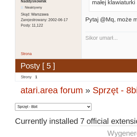
Naddyskownik
małej klawiaturk
Nieaktywny
Skąd:
Warszawa
Pytaj @Mq, może mu
Zarejestrowany:
2002-06-17
Posty:
11,122
Sikor umarł...
Strona
Posty [ 5 ]
Strony
1
atari.area forum
»
Sprzęt - 8bi
Currently installed
7 official extens
Wygenero