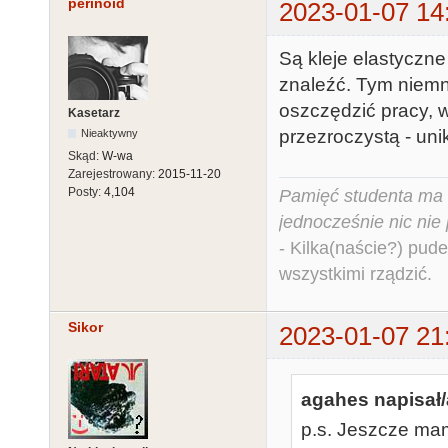
perinoid
2023-01-07 14
Są kleje elastyczne
znaleźć. Tym niemni
oszczędzić pracy, w
Kasetarz
przezroczystą - unik
Nieaktywny
Skąd:
W-wa
Zarejestrowany:
2015-11-20
Posty:
4,104
Pamięć studenta ma c
jednocześnie nic nie
- Kilka(naście?) pude
wszystkimi rządzić.
Sikor
2023-01-07 21
agahes napisał/
p.s. Jeszcze mam