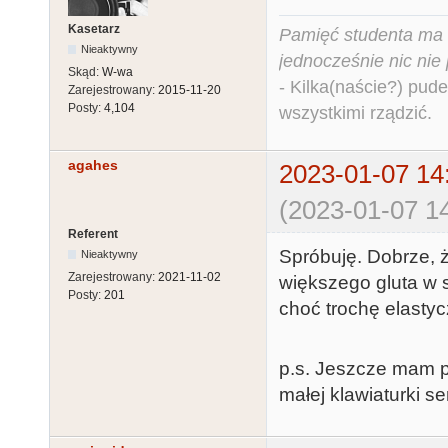
Kasetarz
Pamięć studenta ma c
Nieaktywny
jednocześnie nic nie
Skąd:
W-wa
- Kilka(naście?) pude
Zarejestrowany:
2015-11-20
Posty:
4,104
wszystkimi rządzić.
agahes
2023-01-07 14
(2023-01-07 14
Referent
Spróbuję. Dobrze, 
Nieaktywny
Zarejestrowany:
2021-11-02
większego gluta w s
Posty:
201
choć trochę elasty
p.s. Jeszcze mam p
małej klawiaturki s