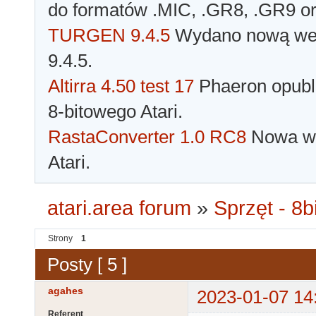
do formatów .MIC, .GR8, .GR9 o
TURGEN 9.4.5
Wydano nową wer
9.4.5.
Altirra 4.50 test 17
Phaeron opubli
8-bitowego Atari.
RastaConverter 1.0 RC8
Nowa wer
Atari.
atari.area forum
»
Sprzęt - 8bi
Strony
1
Posty [ 5 ]
agahes
2023-01-07 14
Referent