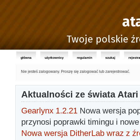
at
Twoje polskie źr
główna
użytkownicy
regulamin
szukaj
rejestr
Nie jesteś zalogowany.
Proszę się zalogować lub zarejestrować.
Aktualności ze świata Atari
Gearlynx 1.2.21
Nowa wersja popu
przynosi poprawki timingu i nowe
Nowa wersja DitherLab wraz z źr