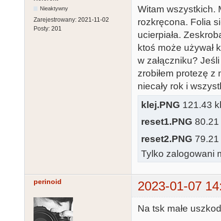
Witam wszystkich. M
Nieaktywny
Zarejestrowany:
2021-11-02
rozkręcona. Folia si
Posty:
201
ucierpiała. Zeskro
ktoś może używał k
w załączniku? Jeśli
zrobiłem protezę z 
niecały rok i wszys
klej.PNG
121.43 kb
reset1.PNG
80.21 
reset2.PNG
79.21 
Tylko zalogowani m
perinoid
2023-01-07 14
Na tsk małe uszkodz