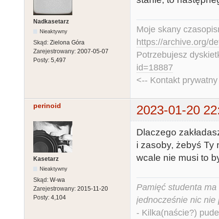
Nadkasetarz
Moje skany czasopism
Nieaktywny
https://archive.org/d
Skąd:
Zielona Góra
Zarejestrowany:
2007-05-07
Potrzebujesz dyskiet
Posty:
5,497
id=18887
<-- Kontakt prywatn
perinoid
2023-01-20 22
Dlaczego zakładasz
i zasoby, żebyś Ty
wcale nie musi to b
Kasetarz
Nieaktywny
Skąd:
W-wa
Pamięć studenta ma c
Zarejestrowany:
2015-11-20
Posty:
4,104
jednocześnie nic nie
- Kilka(naście?) pude