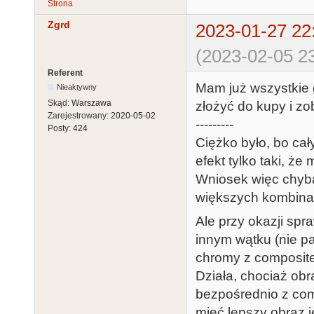
Strona
Zgrd
2023-01-27 22
(2023-02-05 23
Referent
Mam już wszystkie g
Nieaktywny
Skąd:
Warszawa
złożyć do kupy i zo
Zarejestrowany:
2020-05-02
---------
Posty:
424
Ciężko było, bo cały
efekt tylko taki, ż
Wniosek więc chyba
większych kombinacj
Ale przy okazji sp
innym wątku (nie pa
chromy z composite
Działa, chociaż obra
bezpośrednio z comp
mieć lepszy obraz j