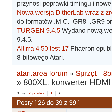
przynosi poprawki timingu i nowe
Nowa wersja DitherLab wraz z źr
do formatów .MIC, .GR8, .GR9 o
TURGEN 9.4.5
Wydano nową wer
9.4.5.
Altirra 4.50 test 17
Phaeron opubli
8-bitowego Atari.
atari.area forum
»
Sprzęt - 8bi
»
800XL, konwerter HDMI 
Strony
Poprzednia
1
2
Posty [ 26 do 39 z 39 ]