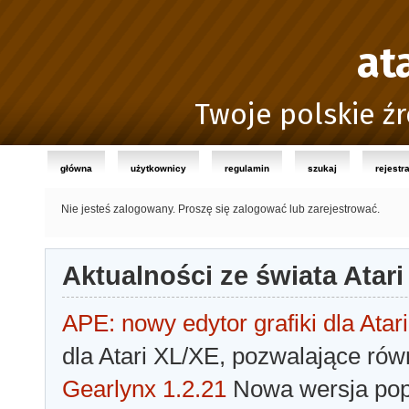
at
Twoje polskie źr
główna
użytkownicy
regulamin
szukaj
rejestr
Nie jesteś zalogowany.
Proszę się zalogować lub zarejestrować.
Aktualności ze świata Atari
APE: nowy edytor grafiki dla Atari
dla Atari XL/XE, pozwalające rów
Gearlynx 1.2.21
Nowa wersja popu