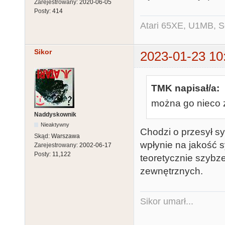
Zarejestrowany:
2020-06-05
Posty:
414
Atari 65XE, U1MB, 
Sikor
2023-01-23 10
TMK napisał/a:
można go nieco zw
Naddyskownik
Nieaktywny
Chodzi o przesył sy
Skąd:
Warszawa
wpłynie na jakość sy
Zarejestrowany:
2002-06-17
Posty:
11,122
teoretycznie szybz
zewnętrznych.
Sikor umarł...