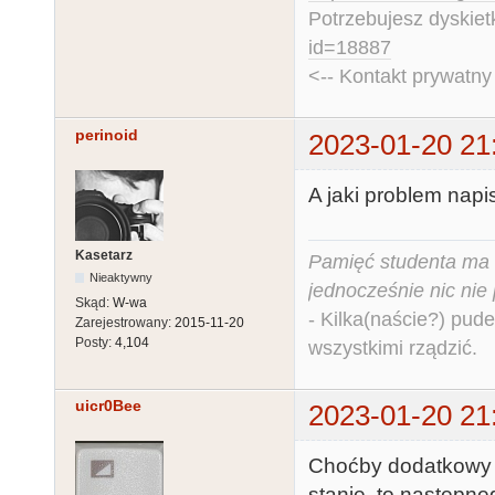
Potrzebujesz dyskiet
id=18887
<-- Kontakt prywatn
perinoid
2023-01-20 21
A jaki problem napi
Kasetarz
Pamięć studenta ma c
Nieaktywny
jednocześnie nic nie
Skąd:
W-wa
- Kilka(naście?) pude
Zarejestrowany:
2015-11-20
Posty:
4,104
wszystkimi rządzić.
uicr0Bee
2023-01-20 21
Choćby dodatkowy c
stanie, to następn