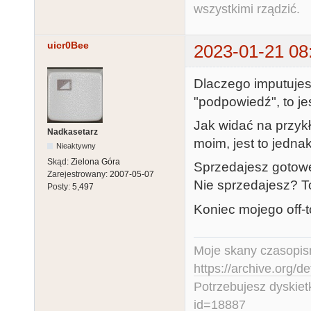
wszystkimi rządzić.
uicr0Bee
2023-01-21 08
Dlaczego imputujes
"podpowiedź", to je
Jak widać na przyk
Nadkasetarz
moim, jest to jedna
Nieaktywny
Skąd:
Zielona Góra
Sprzedajesz gotowe 
Zarejestrowany:
2007-05-07
Nie sprzedajesz? T
Posty:
5,497
Koniec mojego off-t
Moje skany czasopism
https://archive.org/d
Potrzebujesz dyskiet
id=18887