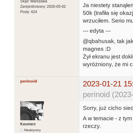
Skąd:
Warszawa
Ja niestety stanął
Zarejestrowany:
2020-05-02
50k (trafiła się okaz
Posty:
424
wrzuciłem. Serio m
--- edyta ---
@qbahusak, tak jak
magnes :D
Żył ekranu jest dok
wyróżniony, że mi c
perinoid
2023-01-21 15
perinoid (2023
Sorry, już cicho sie
A w temacie - z ty
Kasetarz
rzeczy.
Nieaktywny