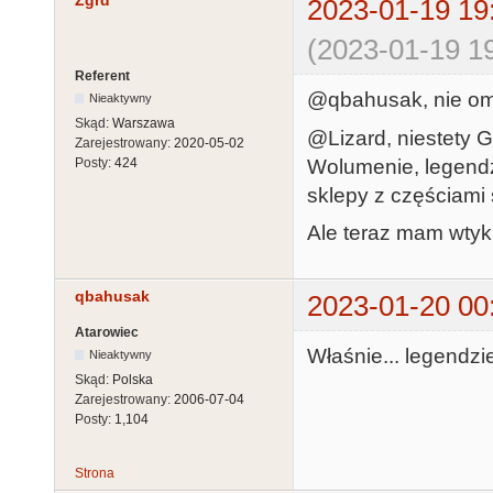
Zgrd
2023-01-19 19
(2023-01-19 19
Referent
@qbahusak, nie om
Nieaktywny
Skąd:
Warszawa
@Lizard, niestety G
Zarejestrowany:
2020-05-02
Wolumenie, legendzi
Posty:
424
sklepy z częściami si
Ale teraz mam wtyk
qbahusak
2023-01-20 00
Atarowiec
Właśnie... legendzie
Nieaktywny
Skąd:
Polska
Zarejestrowany:
2006-07-04
Posty:
1,104
Strona