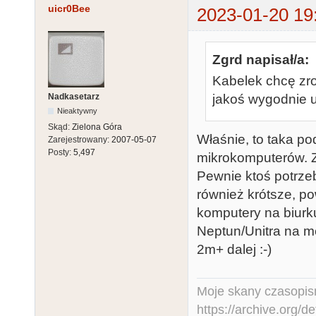
uicr0Bee
2023-01-20 19
Zgrd napisał/a:
Kabelek chcę zro
Nadkasetarz
jakoś wygodnie u
Nieaktywny
Skąd:
Zielona Góra
Właśnie, to taka p
Zarejestrowany:
2007-05-07
Posty:
5,497
mikrokomputerów. Zw
Pewnie ktoś potrzeb
również krótsze, p
komputery na biurku,
Neptun/Unitra na me
2m+ dalej :-)
Moje skany czasopism
https://archive.org/d