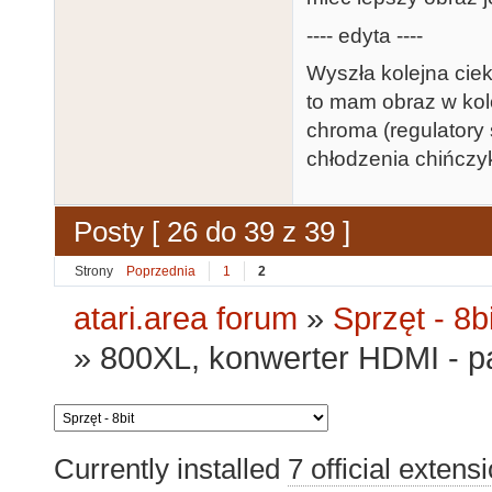
---- edyta ----
Wyszła kolejna ciek
to mam obraz w kol
chroma (regulatory 
chłodzenia chińczy
Posty [ 26 do 39 z 39 ]
Strony
Poprzednia
1
2
atari.area forum
»
Sprzęt - 8bi
»
800XL, konwerter HDMI - p
Currently installed
7 official extens