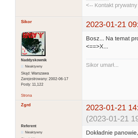
<-- Kontakt prywatn
Sikor
2023-01-21 09
Bosz... Na temat pro
<==>X...
Naddyskownik
Sikor umarł...
Nieaktywny
Skąd:
Warszawa
Zarejestrowany:
2002-06-17
Posty:
11,122
Strona
Zgrd
2023-01-21 14
(2023-01-21 19
Referent
Dokładnie panowie,n
Nieaktywny