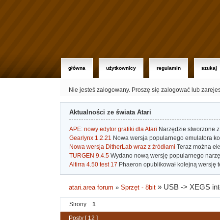
główna
użytkownicy
regulamin
szukaj
Nie jesteś zalogowany.
Proszę się zalogować lub zareje
Aktualności ze świata Atari
APE: nowy edytor grafiki dla Atari
Narzędzie stworzone z 
Gearlynx 1.2.21
Nowa wersja popularnego emulatora kons
Nowa wersja DitherLab wraz z źródłami
Teraz można eks
TURGEN 9.4.5
Wydano nową wersję popularnego narzę
Altirra 4.50 test 17
Phaeron opublikował kolejną wersję t
»
USB -> XEGS inte
atari.area forum
»
Sprzęt - 8bit
Strony
1
Posty [ 12 ]