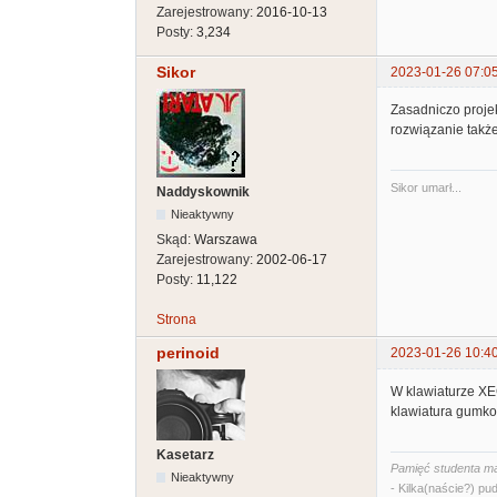
Zarejestrowany:
2016-10-13
Posty:
3,234
Sikor
2023-01-26 07:0
Zasadniczo projek
rozwiązanie takż
Sikor umarł...
Naddyskownik
Nieaktywny
Skąd:
Warszawa
Zarejestrowany:
2002-06-17
Posty:
11,122
Strona
perinoid
2023-01-26 10:4
W klawiaturze XE
klawiatura gumko
Kasetarz
Pamięć studenta ma
Nieaktywny
- Kilka(naście?) pud