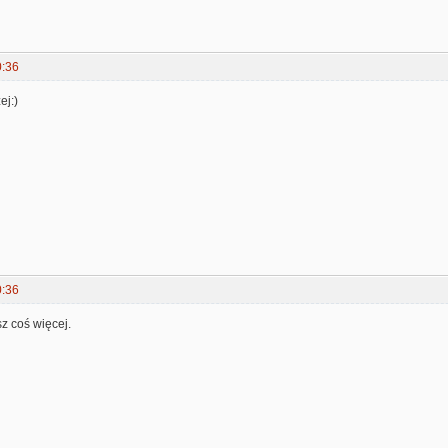
0:36
ej:)
0:36
sz coś więcej.