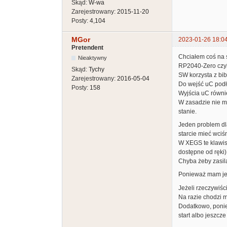
Skąd:
W-wa
Zarejestrowany:
2015-11-20
Posty:
4,104
MGor
2023-01-26 18:0
Pretendent
Chciałem coś na s
Nieaktywny
RP2040-Zero czyl
Skąd:
Tychy
SW korzysta z bibl
Zarejestrowany:
2016-05-04
Do wejść uC podł
Posty:
158
Wyjścia uC równi
W zasadzie nie 
stanie.
Jeden problem dla
starcie mieć wciśn
W XEGS te klawisz
dostępne od ręki)
Chyba żeby zasila
Ponieważ mam jesz
Jeżeli rzeczywiśc
Na razie chodzi 
Dodatkowo, ponie
start albo jeszcze