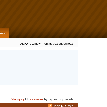
łówna
Aktywne tematy
Tematy bez odpowiedzi
.
Zaloguj się
lub
zarejestruj
by napisać odpowiedź
Topic RSS feed