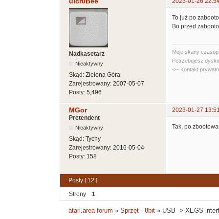
uicr0Bee
2023-01-26 22:5
To już po zabooto
Bo przed zabooto
Moje skany czasopi
Nadkasetarz
Potrzebujesz dyski
Nieaktywny
<-- Kontakt prywat
Skąd:
Zielona Góra
Zarejestrowany:
2007-05-07
Posty:
5,496
MGor
2023-01-27 13:5
Pretendent
Tak, po zbootowan
Nieaktywny
Skąd:
Tychy
Zarejestrowany:
2016-05-04
Posty:
158
Posty [ 12 ]
Strony
1
atari.area forum
»
Sprzęt - 8bit
»
USB -> XEGS interf