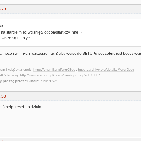
4:29
/a:
a starcie mieć wciśnięty option/start czy inne :)
wisze są na płycie.
a może i w innych rozszerzeniach) aby wejść do SETUPu potrzebny jest boot z wci
sm i książek z epoki:
https://chomikuj.pl/uicr0Bee
;
https://archive.org/details/@uicr0bee
etki? Proszę:
http://www.atari.org.pl/forum/viewtopic.php?id=18887
ny
proszę przez "E-mail"
, a nie "PW".
2:53
) help+reset i to działa...