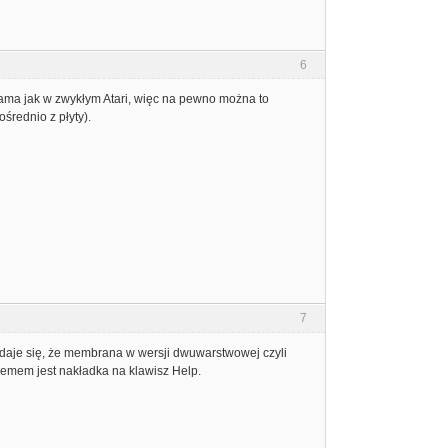
6
 sama jak w zwykłym Atari, więc na pewno można to
średnio z płyty).
7
daje się, że membrana w wersji dwuwarstwowej czyli
emem jest nakładka na klawisz Help.