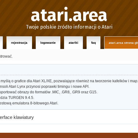
atari.area
Twoje polskie źródło informacji o Atari
rejestracja
logowanie
atariki
faq
atari.area strona g
strować.
myślą o grafice dla Atari XL/XE, pozwalające również na tworzenie kafelków i map
oli Atari Lynx przynosi poprawki timingu i nowe API.
portować obrazy do formatów .MIC, .GR8, .GR9 oraz G15.
dzia TURGEN 9.4.5.
estową emulatora 8-bitowego Atari.
rface klawiatury