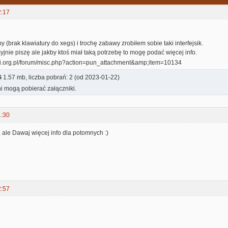
2:17
 (brak klawiatury do xegs) i trochę zabawy zrobiłem sobie taki interfejsik.
cyjnie piszę ale jakby ktoś miał taką potrzebę to mogę podać więcej info.
G
1.57 mb, liczba pobrań: 2 (od 2023-01-22)
i mogą pobierać załączniki.
1:30
, ale Dawaj więcej info dla potomnych :)
2:57