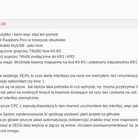
4:29
zybko i tanio więc stąd ten pomysł.
i Raspbery Pico w mniejszej obudowie.
ioteki tinyUSB - jako host.
ączone (poprzez 74ls06) linie K0-K5
eż poprzez 74ls06 podłączone do KR1 i KR2.
ma magii. Wciśnięty klawisz mapujemy na kod K0-K5 i ustawiamy odpowiednio K
 zwykłego XE/XL to czas startu interfejsu (na razie nie mierzyłem, ile) i enumera
ięty option/start czy inne :)
e są na płycie. Jak będzie taka potrzeba to coś wymyślę, np. można przytrzymać li
 lub jakoś na osobnych liniach te klawisze działające od razu bez czekania na usb
ć interfejs zewnętrznie.
cze CPC z zepsutą klawiaturą to tam również uruchomiłem ten interfejs, więc jakiś
ie będzie zainteresowanie to spróbuję wystawić jakiś projekt na githubie.
mi po głowie jeszcze jakaś automatyzacja (sekwencja) znaków oraz inne mapowanie
waż w XEGS dwa wejścia w złączu są wolne, chciałem poeksperymentować np. jedn
 coś innego.