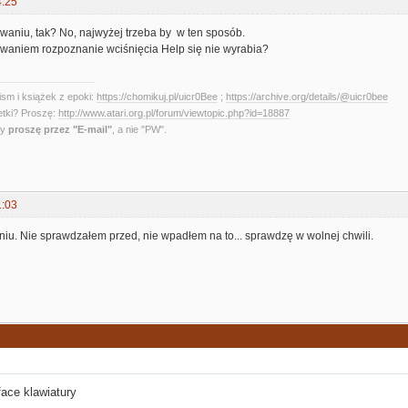
4:25
waniu, tak? No, najwyżej trzeba by w ten sposób.
waniem rozpoznanie wciśnięcia Help się nie wyrabia?
sm i książek z epoki:
https://chomikuj.pl/uicr0Bee
;
https://archive.org/details/@uicr0bee
etki? Proszę:
http://www.atari.org.pl/forum/viewtopic.php?id=18887
ny
proszę przez "E-mail"
, a nie "PW".
1:03
iu. Nie sprawdzałem przed, nie wpadłem na to... sprawdzę w wolnej chwili.
ace klawiatury