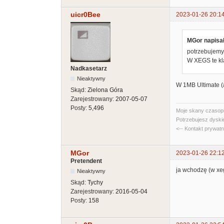
uicr0Bee
2023-01-26 20:1
MGor napisał
potrzebujemy n
W XEGS te kla
Nadkasetarz
Nieaktywny
W 1MB Ultimate (
Skąd:
Zielona Góra
Zarejestrowany:
2007-05-07
Posty:
5,496
Moje skany czasopi
Potrzebujesz dyski
<-- Kontakt prywat
MGor
2023-01-26 22:1
Pretendent
ja wchodzę (w xegs
Nieaktywny
Skąd:
Tychy
Zarejestrowany:
2016-05-04
Posty:
158