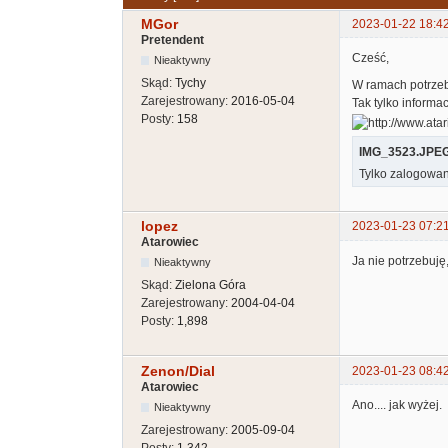
MGor
2023-01-22 18:4
Pretendent
Cześć,
Nieaktywny
Skąd:
Tychy
W ramach potrzeby
Zarejestrowany:
2016-05-04
Tak tylko informa
Posty:
158
IMG_3523.JPE
Tylko zalogowan
lopez
2023-01-23 07:2
Atarowiec
Ja nie potrzebuję
Nieaktywny
Skąd:
Zielona Góra
Zarejestrowany:
2004-04-04
Posty:
1,898
Zenon/Dial
2023-01-23 08:4
Atarowiec
Ano.... jak wyżej.
Nieaktywny
Zarejestrowany:
2005-09-04
Posty:
1,342