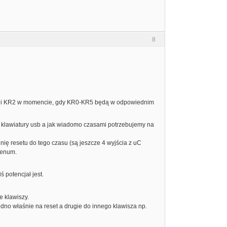
8
R1 i KR2 w momencie, gdy KR0-KR5 będą w odpowiednim
cji klawiatury usb a jak wiadomo czasami potrzebujemy na
nię resetu do tego czasu (są jeszcze 4 wyjścia z uC
 enum.
 potencjał jest.
 klawiszy.
o właśnie na reset a drugie do innego klawisza np.