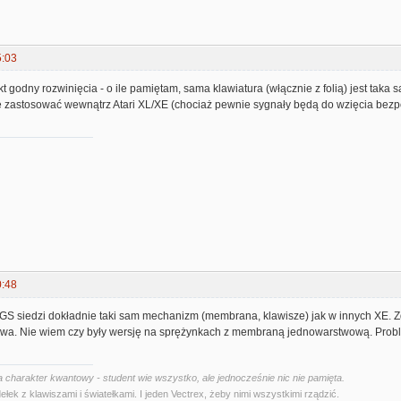
5:03
t godny rozwinięcia - o ile pamiętam, sama klawiatura (włącznie z folią) jest taka
e zastosować wewnątrz Atari XL/XE (chociaż pewnie sygnały będą do wzięcia bezpo
0:48
GS siedzi dokładnie taki sam mechanizm (membrana, klawisze) jak w innych XE. Z
wa. Nie wiem czy były wersję na sprężynkach z membraną jednowarstwową. Probl
 charakter kwantowy - student wie wszystko, ale jednocześnie nic nie pamięta.
ełek z klawiszami i światełkami. I jeden Vectrex, żeby nimi wszystkimi rządzić.