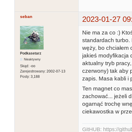
seban
2023-01-27 09
Nie ma za co :) Kto
standardach turbo.
węży, bo chciałem 
Podkasetarz
jakieś modyfikacja
Nieaktywny
aktualny tryb prac
Skąd:
-oo
czerwony) tak aby p
Zarejestrowany:
2002-07-13
Posty:
3,188
zapis. Masa kabli i
Ten magnet co masz
zachować... jeżeli 
ogarnąć trochę wnęt
ciekawostka w prze
GitHUB:
https://gith