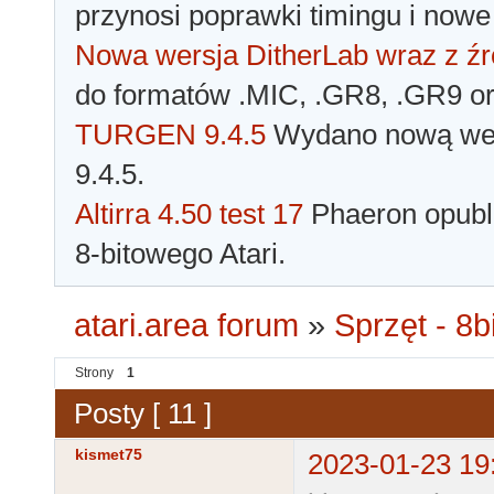
przynosi poprawki timingu i nowe
Nowa wersja DitherLab wraz z źr
do formatów .MIC, .GR8, .GR9 o
TURGEN 9.4.5
Wydano nową wer
9.4.5.
Altirra 4.50 test 17
Phaeron opubli
8-bitowego Atari.
atari.area forum
»
Sprzęt - 8bi
Strony
1
Posty [ 11 ]
kismet75
2023-01-23 19