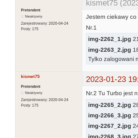
kismet75 (2023
Pretendent
Jestem ciekawy co 
Nieaktywny
Zarejestrowany:
2020-04-24
Nr.1
Posty:
175
img-2262_1.jpg
21
img-2263_2.jpg
18
Tylko zalogowani m
kismet75
2023-01-23 19
Pretendent
Nr.2 Tu Turbo jest 
Nieaktywny
Zarejestrowany:
2020-04-24
img-2265_2.jpg
28
Posty:
175
img-2266_3.jpg
25
img-2267_2.jpg
24
img-2268_3.jpg
27