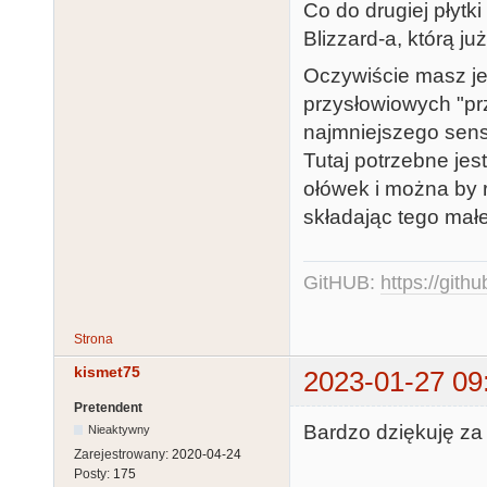
Co do drugiej płytk
Blizzard-a, którą j
Oczywiście masz je
przysłowiowych "prz
najmniejszego sens
Tutaj potrzebne jest
ołówek i można by 
składając tego mał
GitHUB:
https://gith
Strona
kismet75
2023-01-27 09
Pretendent
Bardzo dziękuję z
Nieaktywny
Zarejestrowany:
2020-04-24
Posty:
175