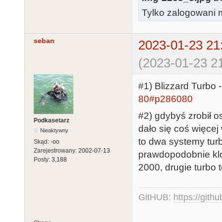
Tylko zalogowani m
seban
2023-01-23 21
(2023-01-23 21
#1) Blizzard Turbo 
80#p286080
#2) gdybyś zrobił o
Podkasetarz
dało się coś więce
Nieaktywny
to dwa systemy tur
Skąd:
-oo
Zarejestrowany:
2002-07-13
prawdopodobnie klo
Posty:
3,188
2000, drugie turbo
GitHUB:
https://gith