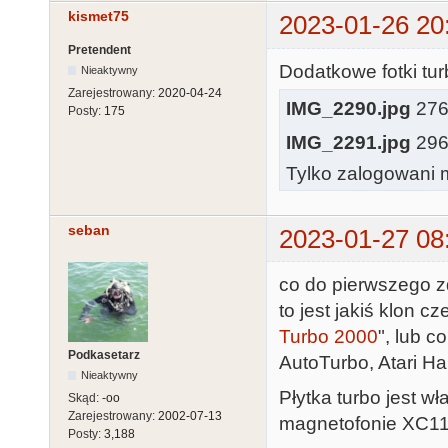
kismet75
2023-01-26 20
Pretendent
Dodatkowe fotki tur
Nieaktywny
Zarejestrowany:
2020-04-24
IMG_2290.jpg
276.
Posty:
175
IMG_2291.jpg
296.
Tylko zalogowani m
seban
2023-01-27 08
co do pierwszego zd
to jest jakiś klon c
Turbo 2000
", lub 
Podkasetarz
AutoTurbo, Atari Ha
Nieaktywny
Płytka turbo jest w
Skąd:
-oo
Zarejestrowany:
2002-07-13
magnetofonie XC11
Posty:
3,188