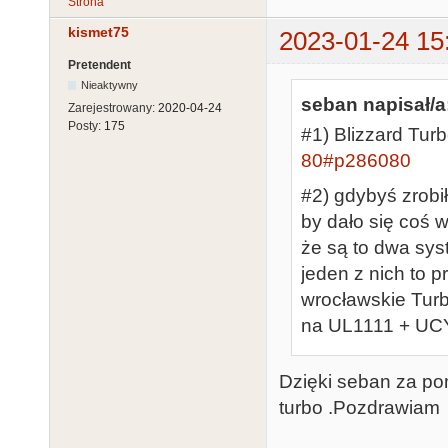
Strona
kismet75
2023-01-24 15
Pretendent
Nieaktywny
seban napisał/a
Zarejestrowany:
2020-04-24
Posty:
175
#1) Blizzard Turb
80#p286080
#2) gdybyś zrobił
by dało się coś 
że są to dwa sy
jeden z nich to 
wrocławskie Turb
na UL1111 + UC
Dzięki seban za pom
turbo .Pozdrawiam