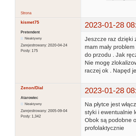
Strona
kismet75
2023-01-28 08
Pretendent
Jeszcze raz dzięki
Nieaktywny
Zarejestrowany:
2020-04-24
mam mały problem . 
Posty:
175
do przodu . Jak ręc
Nie mogę zlokalizo
raczej ok . Napęd 
Zenon/Dial
2023-01-28 08
Atarowiec
Na płytce jest włąc
Nieaktywny
Zarejestrowany:
2005-09-04
styki i ewentualnie 
Posty:
1,342
Obok są podobne od
profolaktycznie