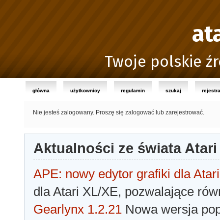
at
Twoje polskie źr
główna
użytkownicy
regulamin
szukaj
rejestr
Nie jesteś zalogowany.
Proszę się zalogować lub zarejestrować.
Aktualności ze świata Atari
APE: nowy edytor grafiki dla Atari
dla Atari XL/XE, pozwalające rów
Gearlynx 1.2.21
Nowa wersja popu