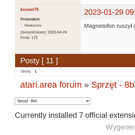
kismet75
2023-01-29 09
Pretendent
Magnetofon ruszył 
Nieaktywny
Zarejestrowany:
2020-04-24
Posty:
175
Posty [ 11 ]
Strony
1
atari.area forum
»
Sprzęt - 8bi
Currently installed
7 official extens
Wygenero