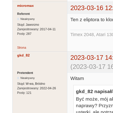
micromax
2023-03-16 12
Referent
Ten z eliptora to kl
Nieaktywny
Skąd:
Jaworzno
Zarejestrowany:
2017-04-11
Timex 2048, Atari 13
Posty:
287
Strona
gkd_82
2023-03-17 14
(2023-03-17 16
Pretendent
Witam
Nieaktywny
Skąd:
W-wa, Bródno
Zarejestrowany:
2022-04-26
gkd_82 napisał/
Posty:
121
Być może, mój ak
naprawy? Przyz
usterki, ale pot