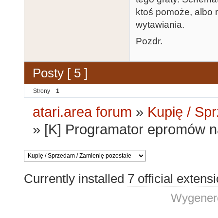
ktoś pomoże, albo 
wytawiania.
Pozdr.
Posty [ 5 ]
Strony
1
atari.area forum
»
Kupię / Sp
»
[K] Programator epromów n
Currently installed
7 official extens
Wygenero