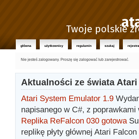
at
Twoje polskie źr
główna
użytkownicy
regulamin
szukaj
rejestr
Nie jesteś zalogowany.
Proszę się zalogować lub zarejestrować.
Aktualności ze świata Atari
Atari System Emulator 1.9
Wydano
napisanego w C#, z poprawkami w
Replika ReFalcon 030 gotowa
Sua
replikę płyty głównej Atari Falcon