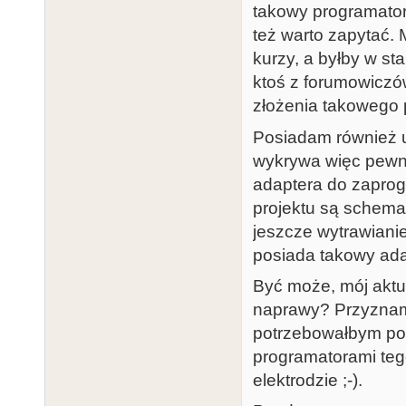
takowy programator
też warto zapytać.
kurzy, a byłby w st
ktoś z forumowiczó
złożenia takowego 
Posiadam również 
wykrywa więc pewni
adaptera do zaprog
projektu są schema
jeszcze wytrawiani
posiada takowy ad
Być może, mój aktua
naprawy? Przyznam 
potrzebowałbym po
programatorami teg
elektrodzie ;-).