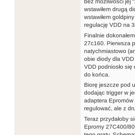
bez możliwości jej
wstawiłem drugą di
wstawiłem goldpiny
regulację VDD na 3 
Finalnie dokonałem
27c160. Pierwsza p
natychmiastowo (an
obie diody dla VDD
VDD podniosło się 
do końca.
Biorę jeszcze pod 
dodając trigger w j
adaptera Epromów
regulować, ale z dru
Teraz przydałoby 
Epromy 27C400/800/1
tego graty. Schemat