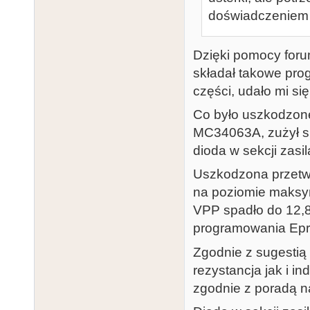
doświadczeniem 
Dzięki pomocy for
składał takowe prog
części, udało mi si
Co było uszkodzone
MC34063A, zużył si
dioda w sekcji zasi
Uszkodzona przetwo
na poziomie maksyma
VPP spadło do 12,8
programowania Ep
Zgodnie z sugestią 
rezystancja jak i 
zgodnie z poradą n