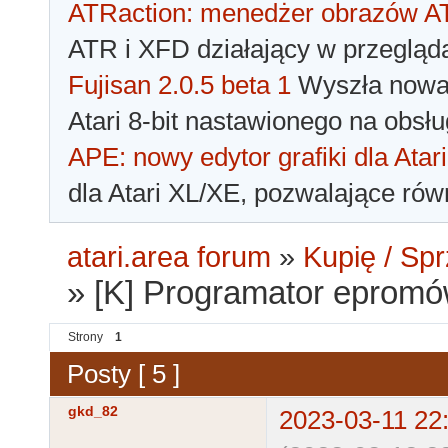
ATRaction: menedżer obrazów 
ATR i XFD działający w przegląda
Fujisan 2.0.5 beta 1
Wyszła nowa 
Atari 8-bit nastawionego na obsłu
APE: nowy edytor grafiki dla Atari
dla Atari XL/XE, pozwalające rów
atari.area forum
»
Kupię / Sp
»
[K] Programator epromó
Strony
1
Posty [ 5 ]
gkd_82
2023-03-11 22