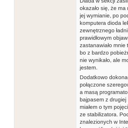
Diada w sekcji zasi
okazało się, że ma
jej wymianie, po p
komputera dioda lek
zewnętrznego ładnie
prawidłowym objaw
zastanawiało mnie 
bo z bardzo pobież
nie wynikało, ale m
jestem.
Dodatkowo dokonał
połączone szerego
a masą programator
bajpasem z drugiej 
miałem o tym pojęc
ze stabilizatora. 
znalezionych w Int