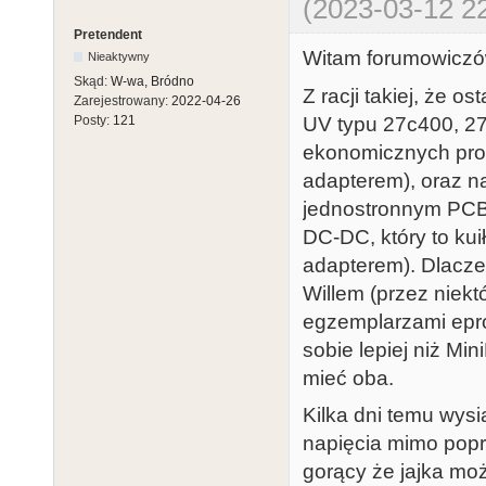
(2023-03-12 22
Pretendent
Witam forumowicz
Nieaktywny
Skąd:
W-wa, Bródno
Z racji takiej, że 
Zarejestrowany:
2022-04-26
UV typu 27c400, 27
Posty:
121
ekonomicznych pro
adapterem), oraz n
jednostronnym PCB 
DC-DC, który to ku
adapterem). Dlacze
Willem (przez niek
egzemplarzami epro
sobie lepiej niż Min
mieć oba.
Kilka dni temu wysia
napięcia mimo popra
gorący że jajka mo