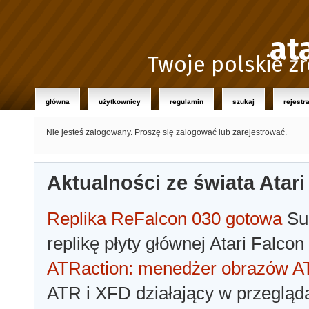
at
Twoje polskie źr
główna
użytkownicy
regulamin
szukaj
rejestr
Nie jesteś zalogowany.
Proszę się zalogować lub zarejestrować.
Aktualności ze świata Atari
Replika ReFalcon 030 gotowa
Sua
replikę płyty głównej Atari Falcon
ATRaction: menedżer obrazów 
ATR i XFD działający w przegląda