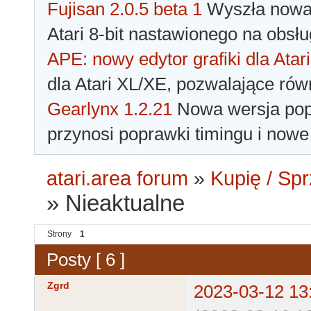
Fujisan 2.0.5 beta 1
Wyszła nowa 
Atari 8-bit nastawionego na obsłu
APE: nowy edytor grafiki dla Atari
dla Atari XL/XE, pozwalające rów
Gearlynx 1.2.21
Nowa wersja popu
przynosi poprawki timingu i nowe
atari.area forum
»
Kupię / Sp
»
Nieaktualne
Strony
1
Posty [ 6 ]
Zgrd
2023-03-12 13