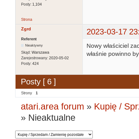
Posty:
1,104
Strona
Zgrd
2023-03-17 23
Referent
Nowy właściciel zad
Nieaktywny
Skąd:
Warszawa
właśnie powinno być
Zarejestrowany:
2020-05-02
Posty:
424
Posty [ 6 ]
Strony
1
atari.area forum
»
Kupię / Sp
»
Nieaktualne