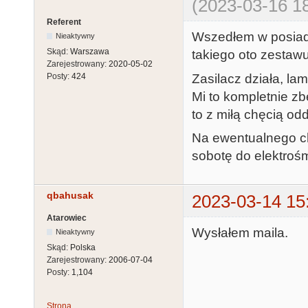
(2023-03-16 18
Referent
Wszedłem w posiada
Nieaktywny
Skąd:
Warszawa
takiego oto zestawu
Zarejestrowany:
2020-05-02
Zasilacz działa, l
Posty:
424
Mi to kompletnie zb
to z miłą chęcią o
Na ewentualnego ch
sobotę do elektrośm
qbahusak
2023-03-14 15
Atarowiec
Wysłałem maila.
Nieaktywny
Skąd:
Polska
Zarejestrowany:
2006-07-04
Posty:
1,104
Strona