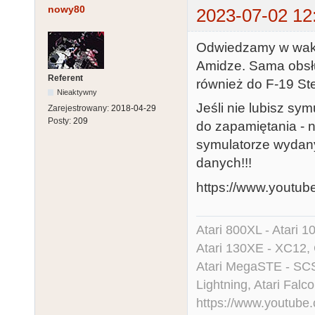
nowy80
2023-07-02 12
Odwiedzamy w wakac
Amidze. Sama obsłu
Referent
również do F-19 Ste
Nieaktywny
Jeśli nie lubisz sy
Zarejestrowany:
2018-04-29
Posty:
209
do zapamiętania - n
symulatorze wydany
danych!!!
https://www.youtu
Atari 800XL - Atari 
Atari 130XE - XC12,
Atari MegaSTE - SCS
Lightning, Atari Falco
https://www.youtu