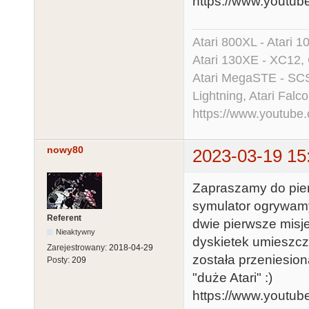
https://www.yout
Atari 800XL - Atari 
Atari 130XE - XC12,
Atari MegaSTE - SCS
Lightning, Atari Falco
https://www.youtu
nowy80
2023-03-19 15
Zapraszamy do pier
symulator ogrywamy
Referent
dwie pierwsze misje
Nieaktywny
dyskietek umieszczo
Zarejestrowany:
2018-04-29
została przeniesion
Posty:
209
"duże Atari" :)
https://www.yout