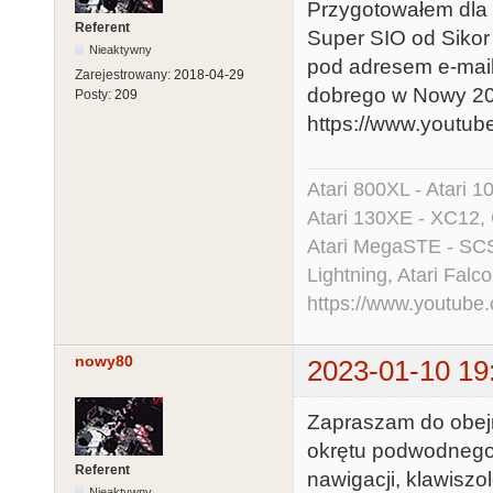
Przygotowałem dla 
Referent
Super SIO od Sikor
Nieaktywny
pod adresem e-mai
Zarejestrowany:
2018-04-29
dobrego w Nowy 2
Posty:
209
https://www.youtu
Atari 800XL - Atari 
Atari 130XE - XC12,
Atari MegaSTE - SCS
Lightning, Atari Falco
https://www.youtu
nowy80
2023-01-10 19
Zapraszam do obejr
okrętu podwodnego 
Referent
nawigacji, klawiszo
Nieaktywny