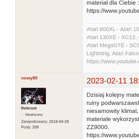
materiał dla Ciebie :
https://www.yout
Atari 800XL - Atari 
Atari 130XE - XC12,
Atari MegaSTE - SCS
Lightning, Atari Falco
https://www.youtu
nowy80
2023-02-11 18
Dzisiaj kolejny mat
ruiny podwarszawski
Referent
niesamowity klimat,
Nieaktywny
materiale wykorzyst
Zarejestrowany:
2018-04-29
ZZ9000.
Posty:
209
https://www.yout