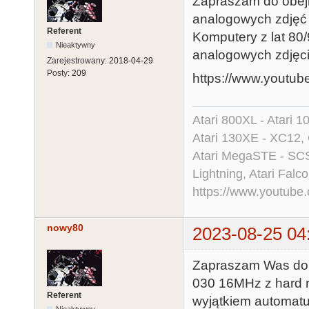
Zapraszam do obejrz
analogowych zdjęć 
Referent
Komputery z lat 80
Nieaktywny
analogowych zdjęci
Zarejestrowany:
2018-04-29
Posty:
209
https://www.youtu
Atari 800XL - Atari 
Atari 130XE - XC12,
Atari MegaSTE - SCS
Lightning, Atari Falco
https://www.youtu
nowy80
2023-08-25 04
Zapraszam Was do o
030 16MHz z hard r
Referent
wyjątkiem automatu