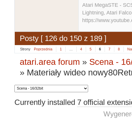
Atari MegaSTE - SCS
Lightning, Atari Falco
https://www.youtu
Posty [ 126 do 150 z 189 ]
Strony
Poprzednia
1
…
4
5
6
7
8
Na
atari.area forum
»
Scena - 16/
»
Materiały wideo nowy80Retro
Currently installed
7 official extens
Wygenero