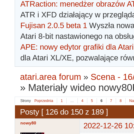
ATRaction: menedżer obrazów 
ATR i XFD działający w przegląda
Fujisan 2.0.5 beta 1
Wyszła nowa 
Atari 8-bit nastawionego na obsłu
APE: nowy edytor grafiki dla Atari
dla Atari XL/XE, pozwalające rów
atari.area forum
»
Scena - 16/
»
Materiały wideo nowy80Re
Strony
Poprzednia
1
…
4
5
6
7
8
Na
Posty [ 126 do 150 z 189 ]
nowy80
2022-12-26 10