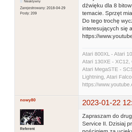
Nieaktywny
dźwięku dla 8 bitow
Zarejestrowany:
2018-04-29
temacie. Sprzęt mi
Posty:
209
Do tego trochę wyc
interesujących się a
https://www.yout
Atari 800XL - Atari 
Atari 130XE - XC12,
Atari MegaSTE - SCS
Lightning, Atari Falco
https://www.youtu
nowy80
2023-01-22 12
Zapraszam do drugi
Service II. Dzisiaj
Referent
pościgiem za uciek