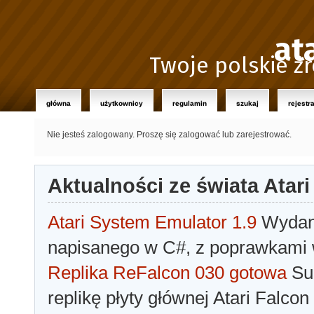
at
Twoje polskie źr
główna
użytkownicy
regulamin
szukaj
rejestr
Nie jesteś zalogowany.
Proszę się zalogować lub zarejestrować.
Aktualności ze świata Atari
Atari System Emulator 1.9
Wydano
napisanego w C#, z poprawkami w
Replika ReFalcon 030 gotowa
Sua
replikę płyty głównej Atari Falcon