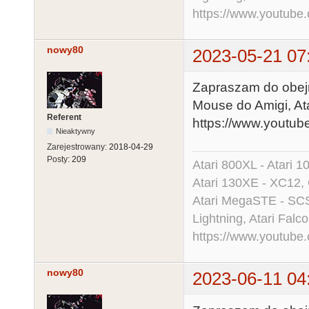
https://www.youtu
nowy80
2023-05-21 07
Zapraszam do obejr
Mouse do Amigi, At
Referent
https://www.youtu
Nieaktywny
Zarejestrowany:
2018-04-29
Posty:
209
Atari 800XL - Atari 
Atari 130XE - XC12,
Atari MegaSTE - SCS
Lightning, Atari Falco
https://www.youtu
nowy80
2023-06-11 04