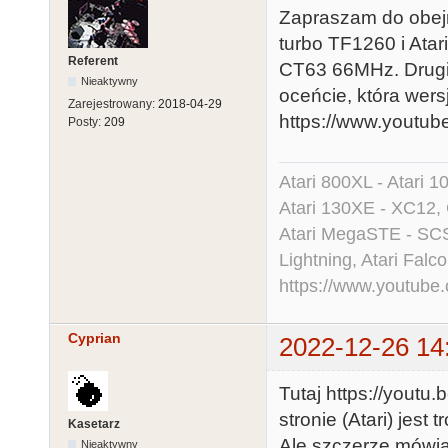
Zapraszam do obejr
turbo TF1260 i Ata
Referent
CT63 66MHz. Drug
Nieaktywny
oceńcie, która wersj
Zarejestrowany:
2018-04-29
https://www.youtu
Posty:
209
Atari 800XL - Atari 
Atari 130XE - XC12,
Atari MegaSTE - SCS
Lightning, Atari Falco
https://www.youtu
Cyprian
2022-12-26 14
Tutaj https://yout
stronie (Atari) jest 
Kasetarz
Ale szczerze mówiąc
Nieaktywny