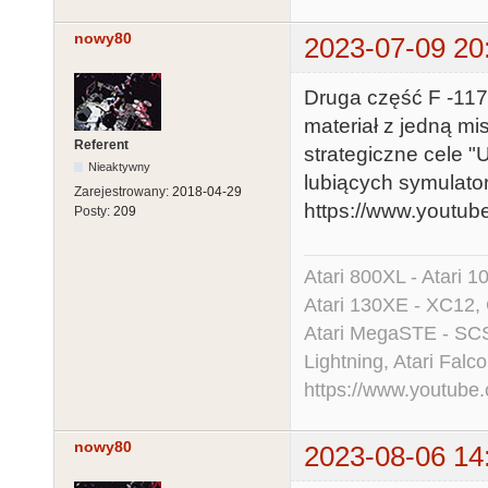
nowy80
2023-07-09 20
Druga część F -117
materiał z jedną mis
Referent
strategiczne cele 
Nieaktywny
lubiących symulator
Zarejestrowany:
2018-04-29
https://www.yout
Posty:
209
Atari 800XL - Atari 
Atari 130XE - XC12,
Atari MegaSTE - SCS
Lightning, Atari Falco
https://www.youtu
nowy80
2023-08-06 14