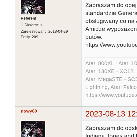
Zapraszam do obejr
standardzie General
Referent
obsługiwany co na 
Nieaktywny
Amidze wyposażone
Zarejestrowany:
2018-04-29
butów.
Posty:
209
https://www.yout
Atari 800XL - Atari 
Atari 130XE - XC12,
Atari MegaSTE - SCS
Lightning, Atari Falco
https://www.youtu
nowy80
2023-08-13 12
Zapraszam do odsł
Indiana Jones and t