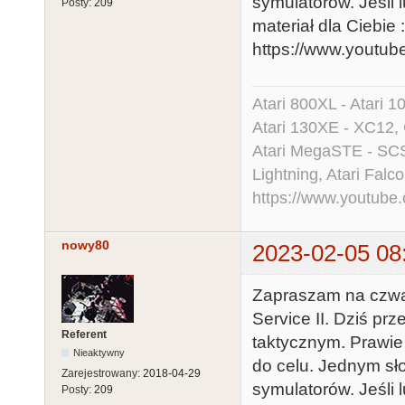
symulatorów. Jeśli 
Posty:
209
materiał dla Ciebie :
https://www.youtu
Atari 800XL - Atari 
Atari 130XE - XC12,
Atari MegaSTE - SCS
Lightning, Atari Falco
https://www.youtu
nowy80
2023-02-05 08
Zapraszam na czwar
Service II. Dziś pr
Referent
taktycznym. Prawie 
Nieaktywny
do celu. Jednym sł
Zarejestrowany:
2018-04-29
symulatorów. Jeśli 
Posty:
209