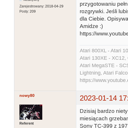
przygotowaniu pełno
Zarejestrowany:
2018-04-29
rozgrywki. Jeśli lub
Posty:
209
dla Ciebie. Opisywa
Amidze :)
https://www.youtu
Atari 800XL - Atari 
Atari 130XE - XC12,
Atari MegaSTE - SCS
Lightning, Atari Falco
https://www.youtu
nowy80
2023-01-14 17
Dzisiaj bardzo niet
miesiącach grzeba
Referent
Sony TC-399 z 1978