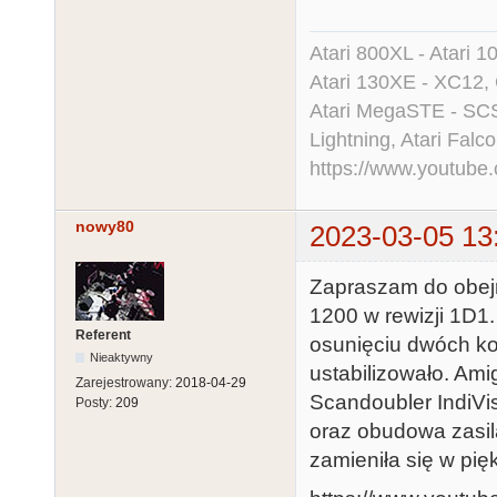
Atari 800XL - Atari 
Atari 130XE - XC12,
Atari MegaSTE - SCS
Lightning, Atari Falco
https://www.youtu
nowy80
2023-03-05 13
Zapraszam do obejr
1200 w rewizji 1D1. 
Referent
osunięciu dwóch k
Nieaktywny
ustabilizowało. Am
Zarejestrowany:
2018-04-29
Scandoubler IndiVi
Posty:
209
oraz obudowa zasil
zamieniła się w pię