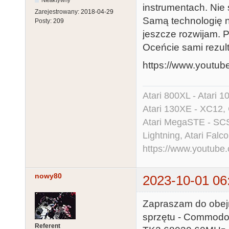
Nieaktywny
instrumentach. Nie
Zarejestrowany:
2018-04-29
Samą technologię 
Posty:
209
jeszcze rozwijam.
Oceńcie sami rezul
https://www.youtu
Atari 800XL - Atari 
Atari 130XE - XC12,
Atari MegaSTE - SCS
Lightning, Atari Falco
https://www.youtu
nowy80
2023-10-01 06
Zapraszam do obejr
sprzętu - Commodo
Referent