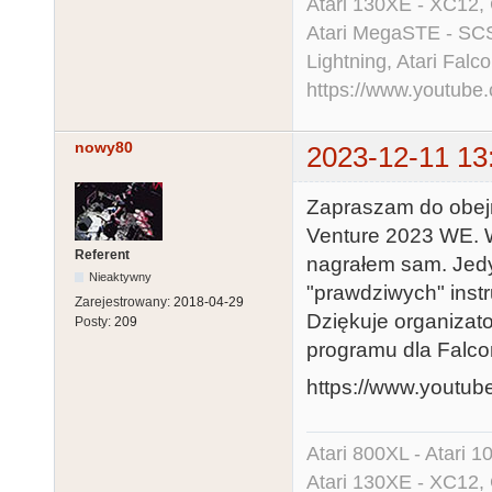
Atari 130XE - XC12,
Atari MegaSTE - SCS
Lightning, Atari Falco
https://www.youtu
nowy80
2023-12-11 13
Zapraszam do obejrz
Venture 2023 WE. W
Referent
nagrałem sam. Jed
Nieaktywny
"prawdziwych" inst
Zarejestrowany:
2018-04-29
Dziękuje organizato
Posty:
209
programu dla Falco
https://www.yout
Atari 800XL - Atari 
Atari 130XE - XC12,