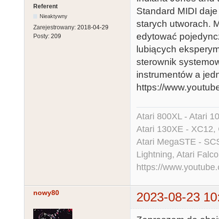
Referent
Standard MIDI daje
Nieaktywny
starych utworach. 
Zarejestrowany:
2018-04-29
edytować pojedync
Posty:
209
lubiących eksperym
sterownik systemow
instrumentów a jed
https://www.yout
Atari 800XL - Atari 
Atari 130XE - XC12,
Atari MegaSTE - SCS
Lightning, Atari Falco
https://www.youtu
nowy80
2023-08-23 10