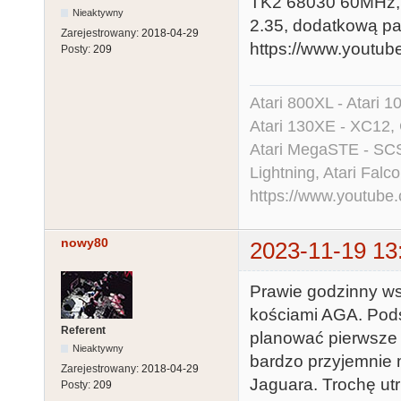
TK2 68030 60MHz,
Nieaktywny
2.35, dodatkową pa
Zarejestrowany:
2018-04-29
https://www.yout
Posty:
209
Atari 800XL - Atari 
Atari 130XE - XC12,
Atari MegaSTE - SCS
Lightning, Atari Falco
https://www.youtu
nowy80
2023-11-19 13
Prawie godzinny ws
kościami AGA. Pods
Referent
planować pierwsze k
Nieaktywny
bardzo przyjemnie m
Zarejestrowany:
2018-04-29
Jaguara. Trochę utr
Posty:
209