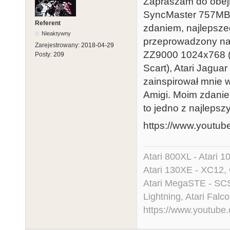
Zapraszam do obejr
SyncMaster 757MB
Referent
zdaniem, najlepszeg
Nieaktywny
przeprowadzony na
Zarejestrowany:
2018-04-29
ZZ9000 1024x768 (H
Posty:
209
Scart), Atari Jagua
zainspirował mnie 
Amigi. Moim zdani
to jedno z najleps
https://www.youtu
Atari 800XL - Atari 
Atari 130XE - XC12,
Atari MegaSTE - SCS
Lightning, Atari Falco
https://www.youtu