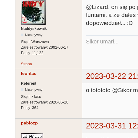
@Lizard, on się po p
funtami, a że dałeś
dopowiedział... :D
Naddyskownik
Nieaktywny
Sikor umarł...
Skąd:
Warszawa
Zarejestrowany:
2002-06-17
Posty:
11,122
Strona
leonlas
2023-03-22 21
Referent
o totototo @Sikor ma
Nieaktywny
Skąd:
z lasu.
Zarejestrowany:
2020-06-26
Posty:
364
pablozp
2023-03-31 12