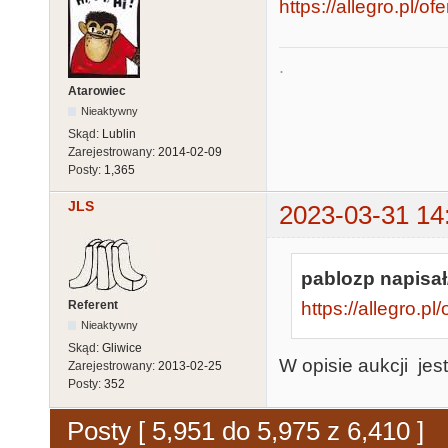
https://allegro.pl/o
.
Atarowiec
Nieaktywny
Skąd:
Lublin
Zarejestrowany:
2014-02-09
Posty:
1,365
JLS
2023-03-31 14
pablozp napisał
Referent
https://allegro.p
Nieaktywny
Skąd:
Gliwice
W opisie aukcji je
Zarejestrowany:
2013-02-25
Posty:
352
Posty [ 5,951 do 5,975 z 6,410 ]