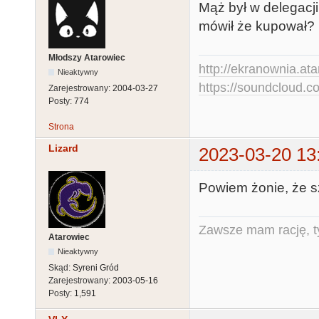
Mąż był w delegacj
mówił że kupował?
Młodszy Atarowiec
http://ekranownia.atar
Nieaktywny
https://soundcloud.co
Zarejestrowany:
2004-03-27
Posty:
774
Strona
Lizard
2023-03-20 13
Powiem żonie, że s
Zawsze mam rację, ty
Atarowiec
Nieaktywny
Skąd:
Syreni Gród
Zarejestrowany:
2003-05-16
Posty:
1,591