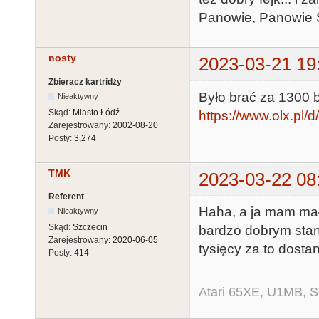
Panowie, Panowie S
nosty
2023-03-21 19
Zbieracz kartridży
Było brać za 1300 b
Nieaktywny
Skąd:
Miasto Łódź
https://www.olx.pl/d
Zarejestrowany:
2002-08-20
Posty:
3,274
TMK
2023-03-22 08
Referent
Haha, a ja mam mał
Nieaktywny
Skąd:
Szczecin
bardzo dobrym stani
Zarejestrowany:
2020-06-05
tysięcy za to dost
Posty:
414
Atari 65XE, U1MB, 