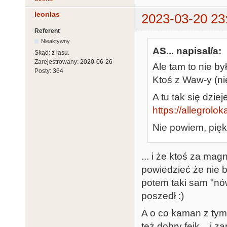
leonlas
2023-03-20 23
Referent
Nieaktywny
AS... napisał/a:
Skąd:
z lasu.
Zarejestrowany:
2020-06-26
Ale tam to nie by
Posty:
364
Ktoś z Waw-y (nie
A tu tak się dziej
https://allegrolok
Nie powiem, pięk
... i że ktoś za mag
powiedzieć że nie b
potem taki sam "nów
poszedł :)
A o co kaman z tym
też dobry fejk... i z