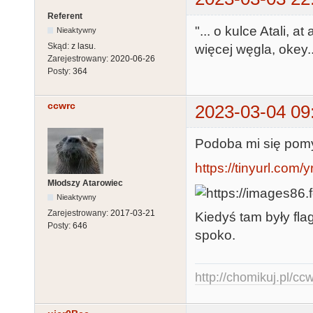
Referent
"... o kulce Atali, at
Nieaktywny
Skąd:
z lasu.
więcej węgla, okey..
Zarejestrowany:
2020-06-26
Posty:
364
ccwrc
2023-03-04 09
Podoba mi się pomys
https://tinyurl.com/
Młodszy Atarowiec
Nieaktywny
Zarejestrowany:
2017-03-21
Kiedyś tam były flag
Posty:
646
spoko.
http://chomikuj.pl/c