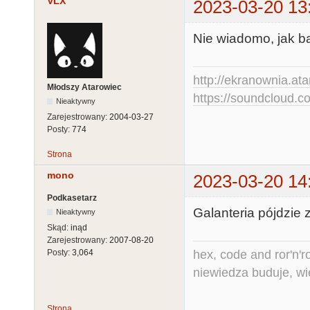
VLX
2023-03-20 13
Nie wiadomo, jak b
http://ekranownia.atar
Młodszy Atarowiec
https://soundcloud.co
Nieaktywny
Zarejestrowany:
2004-03-27
Posty:
774
Strona
mono
2023-03-20 14
Podkasetarz
Galanteria pójdzie 
Nieaktywny
Skąd:
inąd
Zarejestrowany:
2007-08-20
hex, code and ror'n'ro
Posty:
3,064
niewiedza buduje, wi
Strona