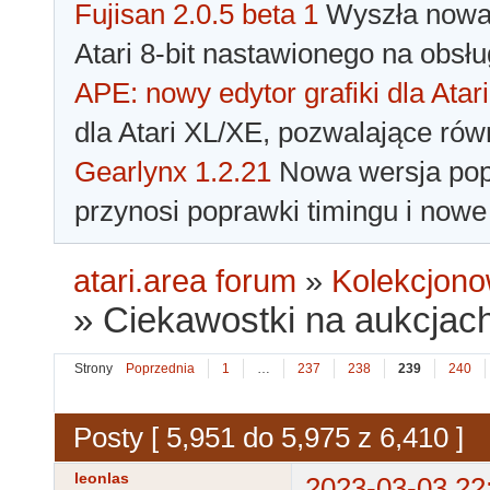
Fujisan 2.0.5 beta 1
Wyszła nowa 
Atari 8-bit nastawionego na obsłu
APE: nowy edytor grafiki dla Atari
dla Atari XL/XE, pozwalające rów
Gearlynx 1.2.21
Nowa wersja popu
przynosi poprawki timingu i nowe
atari.area forum
»
Kolekcjono
»
Ciekawostki na aukcjac
Strony
Poprzednia
1
…
237
238
239
240
Posty [ 5,951 do 5,975 z 6,410 ]
leonlas
2023-03-03 22