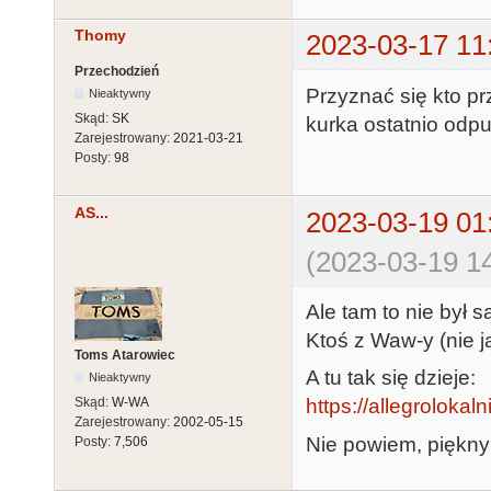
Thomy
2023-03-17 11
Przechodzień
Przyznać się kto pr
Nieaktywny
Skąd:
SK
kurka ostatnio odpu
Zarejestrowany:
2021-03-21
Posty:
98
AS...
2023-03-19 01
(2023-03-19 14
Ale tam to nie był s
Ktoś z Waw-y (nie ja
Toms Atarowiec
A tu tak się dzieje:
Nieaktywny
Skąd:
W-WA
https://allegrolokaln
Zarejestrowany:
2002-05-15
Nie powiem, piękny 
Posty:
7,506