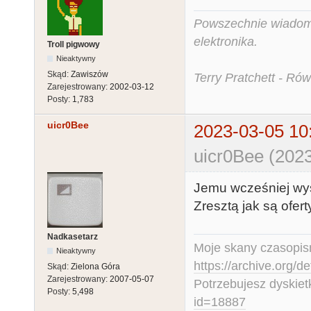
Powszechnie wiadomo,
elektronika.
Troll pigwowy
Nieaktywny
Skąd:
Zawiszów
Terry Pratchett - Ró
Zarejestrowany:
2002-03-12
Posty:
1,783
uicr0Bee
2023-03-05 10
uicr0Bee (2023
Jemu wcześniej wysł
Zresztą jak są oferty
Nadkasetarz
Moje skany czasopism
Nieaktywny
https://archive.org/d
Skąd:
Zielona Góra
Zarejestrowany:
2007-05-07
Potrzebujesz dyskiet
Posty:
5,498
id=18887