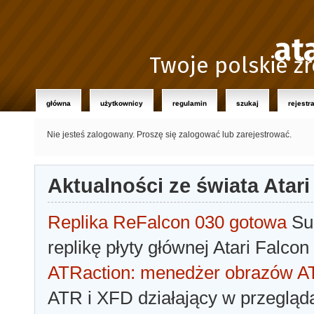
at
Twoje polskie źr
główna
użytkownicy
regulamin
szukaj
rejestr
Nie jesteś zalogowany.
Proszę się zalogować lub zarejestrować.
Aktualności ze świata Atari
Replika ReFalcon 030 gotowa
Sua
replikę płyty głównej Atari Falcon
ATRaction: menedżer obrazów 
ATR i XFD działający w przegląda