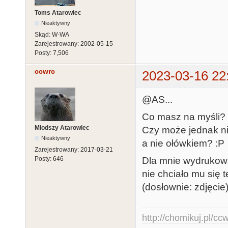
Toms Atarowiec
Nieaktywny
Skąd:
W-WA
Zarejestrowany:
2002-05-15
Posty:
7,506
ccwrc
2023-03-16 22
@AS...
Co masz na myśli? 
Młodszy Atarowiec
Czy może jednak ni
Nieaktywny
a nie ołówkiem? :P
Zarejestrowany:
2017-03-21
Dla mnie wydrukowa
Posty:
646
nie chciało mu się t
(dosłownie: zdjęcie)
http://chomikuj.pl/c