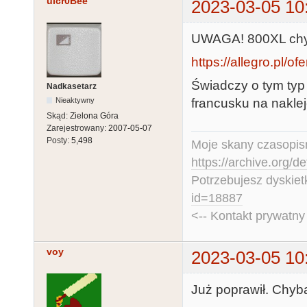
uicr0Bee
2023-03-05 10
UWAGA! 800XL chy
https://allegro.pl/o
Świadczy o tym typ 
Nadkasetarz
francusku na nakle
Nieaktywny
Skąd:
Zielona Góra
Zarejestrowany:
2007-05-07
Posty:
5,498
Moje skany czasopism
https://archive.org/d
Potrzebujesz dyskiet
id=18887
<-- Kontakt prywatn
voy
2023-03-05 10
Już poprawił. Chyba