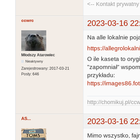
<-- Kontakt prywatn
ccwrc
2023-03-16 22
Na alle lokalnie po
https://allegrolokaln
Młodszy Atarowiec
O ile kaseta to ory
Nieaktywny
"zapomniał" wspomni
Zarejestrowany:
2017-03-21
przykładu:
Posty:
646
https://images86.fo
http://chomikuj.pl/c
AS...
2023-03-16 22
Mimo wszystko, fajn