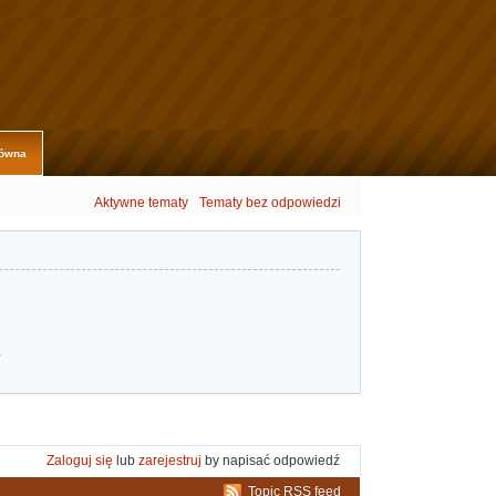
łówna
Aktywne tematy
Tematy bez odpowiedzi
.
Zaloguj się
lub
zarejestruj
by napisać odpowiedź
Topic RSS feed