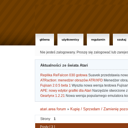
główna
użytkownicy
regulamin
szukaj
Nie jesteś zalogowany.
Proszę się zalogować lub zareje
Aktualności ze świata Atari
Replika ReFalcon 030 gotowa
Suavek przedstawia nową, 
ATRaction: menedżer obrazów ATR/XFD
Menedżer obrazó
Fujisan 2.0.5 beta 1
Wyszła nowa wersja testowa Fujisan 
APE: nowy edytor grafiki dla Atari
Narzędzie stworzone z 
Gearlynx 1.2.21
Nowa wersja popularnego emulatora kons
atari.area forum
»
Kupię / Sprzedam / Zamienię pozo
Strony
1
Posty [ 3 ]