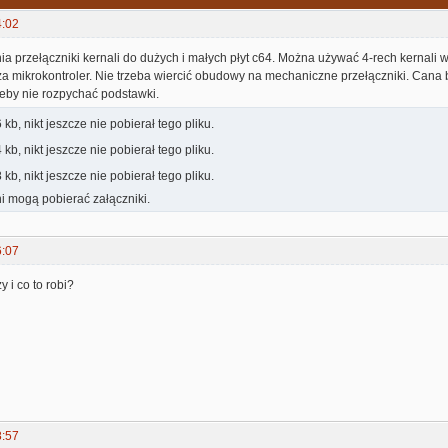
4:02
a przełączniki kernali do dużych i małych płyt c64. Można używać 4-rech kernal
 mikrokontroler. Nie trzeba wiercić obudowy na mechaniczne przełączniki. Cana 
żeby nie rozpychać podstawki.
kb, nikt jeszcze nie pobierał tego pliku.
kb, nikt jeszcze nie pobierał tego pliku.
kb, nikt jeszcze nie pobierał tego pliku.
i mogą pobierać załączniki.
6:07
y i co to robi?
8:57