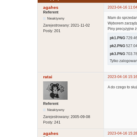
agahes
2023-04-16 11:0
Referent
Mam do sprzedani
Nieaktywny
Wyborem zarządza
Zarejestrowany:
2021-11-02
Piny precyzyjne 
Posty:
201
pk1.PNG
729.46 
pk2.PNG
527.04 
pk3.PNG
703.78 
Tylko zalogowan
ratai
2023-04-16 15:1
A do czego to służ
Referent
Nieaktywny
Zarejestrowany:
2005-09-08
Posty:
241
agahes
2023-04-16 15:2