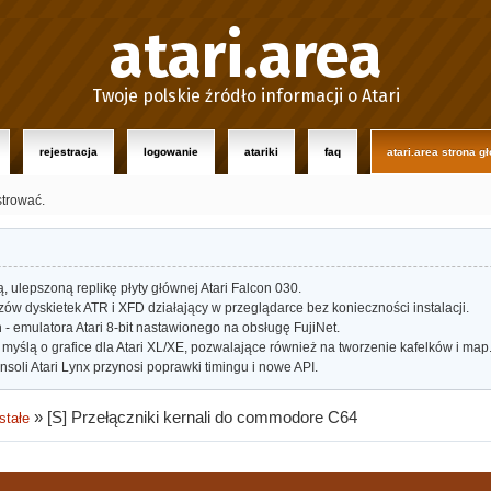
atari.area
Twoje polskie źródło informacji o Atari
rejestracja
logowanie
atariki
faq
atari.area strona g
strować.
ulepszoną replikę płyty głównej Atari Falcon 030.
w dyskietek ATR i XFD działający w przeglądarce bez konieczności instalacji.
- emulatora Atari 8-bit nastawionego na obsługę FujiNet.
myślą o grafice dla Atari XL/XE, pozwalające również na tworzenie kafelków i map
oli Atari Lynx przynosi poprawki timingu i nowe API.
»
[S] Przełączniki kernali do commodore C64
stałe