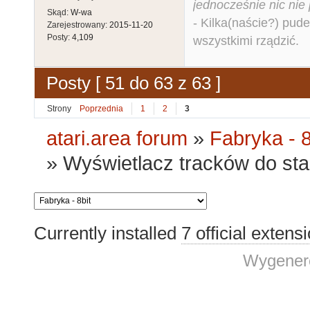
jednocześnie nic nie
Skąd:
W-wa
- Kilka(naście?) pude
Zarejestrowany:
2015-11-20
Posty:
4,109
wszystkimi rządzić.
Posty [ 51 do 63 z 63 ]
Strony
Poprzednia
1
2
3
atari.area forum
»
Fabryka - 8
»
Wyświetlacz tracków do stac
Currently installed
7 official extens
Wygenero