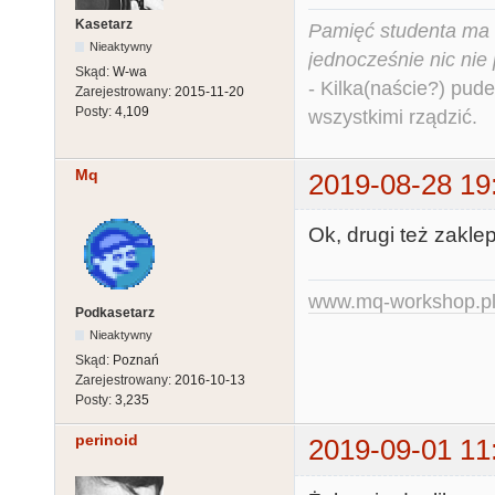
Kasetarz
Pamięć studenta ma c
Nieaktywny
jednocześnie nic nie
Skąd:
W-wa
- Kilka(naście?) pude
Zarejestrowany:
2015-11-20
Posty:
4,109
wszystkimi rządzić.
Mq
2019-08-28 19
Ok, drugi też zakle
www.mq-workshop.p
Podkasetarz
Nieaktywny
Skąd:
Poznań
Zarejestrowany:
2016-10-13
Posty:
3,235
perinoid
2019-09-01 11