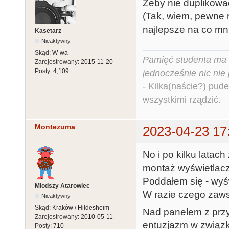
Żeby nie duplikowa
(Tak, wiem, pewne r
najlepsze na co mni
Kasetarz
Nieaktywny
Skąd:
W-wa
Pamięć studenta ma c
Zarejestrowany:
2015-11-20
Posty:
4,109
jednocześnie nic nie
- Kilka(naście?) pude
wszystkimi rządzić.
Montezuma
2023-04-23 17
No i po kilku latach
montaż wyświetlacz
Poddałem się - wyśw
Młodszy Atarowiec
W razie czego zaws
Nieaktywny
Skąd:
Kraków / Hildesheim
Nad panelem z przy
Zarejestrowany:
2010-05-11
entuzjazm w związku
Posty:
710