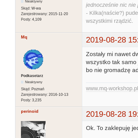
Nieaktywny
jednocześnie nic nie
Skąd:
W-wa
- Kilka(naście?) pude
Zarejestrowany:
2015-11-20
Posty:
4,109
wszystkimi rządzić.
Mq
2019-08-28 15
Zostały mi nawet dw
wszystko tak samo 
bo nie gromadzę ad
Podkasetarz
Nieaktywny
www.mq-workshop.p
Skąd:
Poznań
Zarejestrowany:
2016-10-13
Posty:
3,235
perinoid
2019-08-28 19
Ok. To zaklepuję je