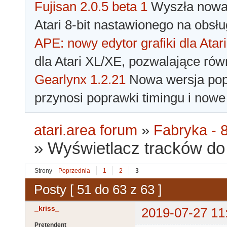
Fujisan 2.0.5 beta 1
Wyszła nowa 
Atari 8-bit nastawionego na obsłu
APE: nowy edytor grafiki dla Atari
dla Atari XL/XE, pozwalające rów
Gearlynx 1.2.21
Nowa wersja popu
przynosi poprawki timingu i nowe
atari.area forum
»
Fabryka - 8
»
Wyświetlacz tracków do 
Strony
Poprzednia
1
2
3
Posty [ 51 do 63 z 63 ]
_kriss_
2019-07-27 11
Pretendent