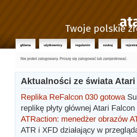
at
Twoje polskie źr
główna
użytkownicy
regulamin
szukaj
rejestr
Nie jesteś zalogowany.
Proszę się zalogować lub zarejestrować.
Aktualności ze świata Atari
Replika ReFalcon 030 gotowa
Sua
replikę płyty głównej Atari Falcon
ATRaction: menedżer obrazów 
ATR i XFD działający w przegląda