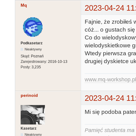
Mq
2023-04-24 11
Fajnie, że zrobiłeś 
cóż... o gustach się
Co do wielodyskowyc
Podkasetarz
wielodyskietkowe g
Nieaktywny
Wtedy pierwsza gra 
Skąd:
Poznań
drugiej dyskietce 
Zarejestrowany:
2016-10-13
Posty:
3,235
www.mq-workshop.p
perinoid
2023-04-24 11
Mi się podoba paten
Kasetarz
Pamięć studenta ma c
Nieaktywny