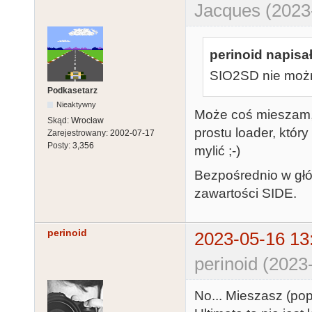
Jacques (2023
perinoid napisał
SIO2SD nie można
Podkasetarz
Nieaktywny
Może coś mieszam, 
Skąd:
Wrocław
prostu loader, któr
Zarejestrowany:
2002-07-17
Posty:
3,356
mylić ;-)
Bezpośrednio w gł
zawartości SIDE.
perinoid
2023-05-16 13
perinoid (2023
No... Mieszasz (pop