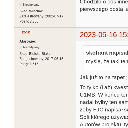
Chodziło o coś inne
Nieaktywny
pierwszego posta, a
Skąd:
Wrocław
Zarejestrowany:
2002-07-17
Posty:
3,356
_tzok_
2023-05-16 15
Atarowiec
Nieaktywny
skofrant napisał
Skąd:
Bielsko-Biała
Zarejestrowany:
2017-06-15
myślę, że taki t
Posty:
1,516
Jak już to na tapet ;
To tylko (i aż) kwe
U1MB. W końcu ten l
nadal byłby ten sa
żeby FJC napisał s
Soft którego używa
Autorów projektu, t