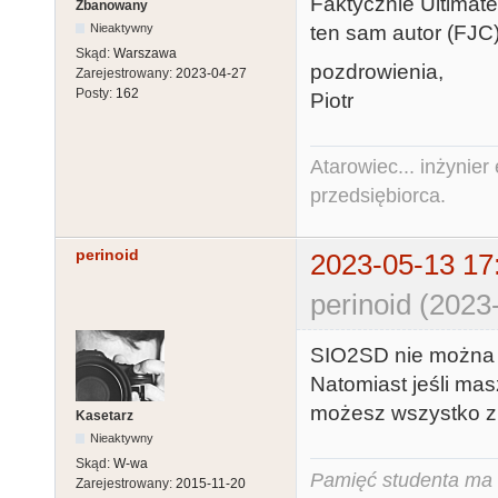
Faktycznie Ultimat
Zbanowany
ten sam autor (FJC
Nieaktywny
Skąd:
Warszawa
pozdrowienia,
Zarejestrowany:
2023-04-27
Posty:
162
Piotr
Atarowiec... inżynier 
przedsiębiorca.
perinoid
2023-05-13 17
perinoid (2023
SIO2SD nie można p
Natomiast jeśli ma
możesz wszystko z
Kasetarz
Nieaktywny
Skąd:
W-wa
Pamięć studenta ma c
Zarejestrowany:
2015-11-20