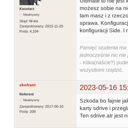
Ultimate to nie jest
możesz sobie na ni
Kasetarz
tam masz i z rzeczo
Nieaktywny
Skąd:
W-wa
sprawa. Konfiguracj
Zarejestrowany:
2015-11-20
konfiguracji Side. 
Posty:
4,104
Pamięć studenta ma c
jednocześnie nic nie
- Kilka(naście?) pude
wszystkimi rządzić.
skofrant
2023-05-16 15
Referent
Szkoda bo fajnie 
Nieaktywny
Zarejestrowany:
2017-06-10
karty sdrive i prz
Posty:
209
Ten sdrive.atr jest 