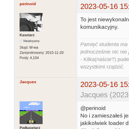
perinoid
2023-05-16 15
To jest niewykonalne
komunikacyjny.
Kasetarz
Nieaktywny
Pamięć studenta ma c
Skąd:
W-wa
jednocześnie nic nie
Zarejestrowany:
2015-11-20
Posty:
4,104
- Kilka(naście?) pude
wszystkimi rządzić.
Jacques
2023-05-16 15
Jacques (2023
@perinoid
No i zamieszałeś j
jakikolwiek loader 
Podkasetarz