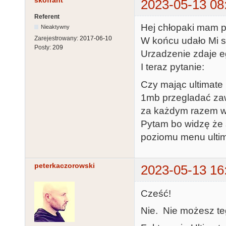
skofrant
2023-05-13 08
Referent
Hej chłopaki mam p
Nieaktywny
Zarejestrowany:
2017-06-10
W końcu udało Mi si
Posty:
209
Urzadzenie zdaje 
I teraz pytanie:
Czy mając ultimate
1mb przegladać zaw
za każdym razem w
Pytam bo widzę że 
poziomu menu ulti
peterkaczorowski
2023-05-13 16
Cześć!
Nie. Nie możesz te