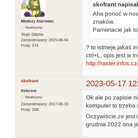
skofrant napisał
Aha ponoć w nows
znaków.
Młodszy Atarowiec
Nieaktywny
Pamietacie jak t
Skąd:
Gdynia
Zarejestrowany:
2015-06-04
Posty:
574
? to istnieje jakaś
ctrl+L, opis jest w in
http://raster.infos.
skofrant
2023-05-17 12
Referent
Ok ale po zapisie n
Nieaktywny
Zarejestrowany:
2017-06-10
komputer to trzeba 
Posty:
209
Oczywiście,ze jest 
grudnia 2022 ona je