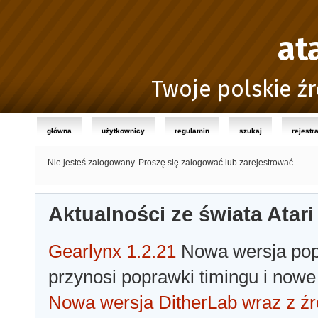
at
Twoje polskie źr
główna
użytkownicy
regulamin
szukaj
rejestr
Nie jesteś zalogowany.
Proszę się zalogować lub zarejestrować.
Aktualności ze świata Atari
Gearlynx 1.2.21
Nowa wersja popu
przynosi poprawki timingu i nowe
Nowa wersja DitherLab wraz z źr