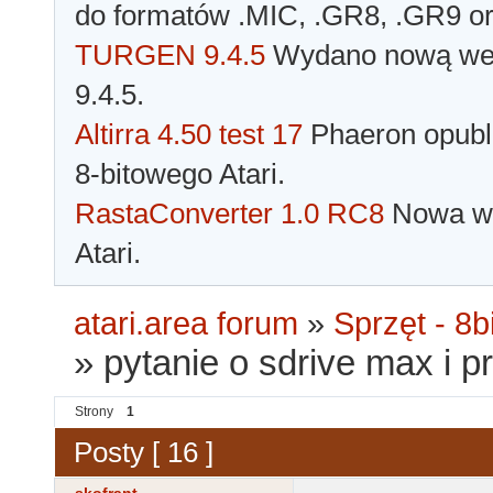
do formatów .MIC, .GR8, .GR9 o
TURGEN 9.4.5
Wydano nową wer
9.4.5.
Altirra 4.50 test 17
Phaeron opubli
8-bitowego Atari.
RastaConverter 1.0 RC8
Nowa wer
Atari.
atari.area forum
»
Sprzęt - 8bi
»
pytanie o sdrive max i 
Strony
1
Posty [ 16 ]