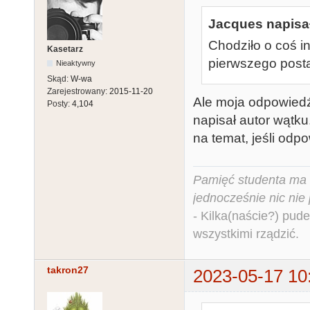
Jacques napisał
Chodziło o coś i
Kasetarz
pierwszego posta
Nieaktywny
Skąd:
W-wa
Zarejestrowany:
2015-11-20
Ale moja odpowiedź
Posty:
4,104
napisał autor wątku
na temat, jeśli odpo
Pamięć studenta ma c
jednocześnie nic nie
- Kilka(naście?) pude
wszystkimi rządzić.
takron27
2023-05-17 10