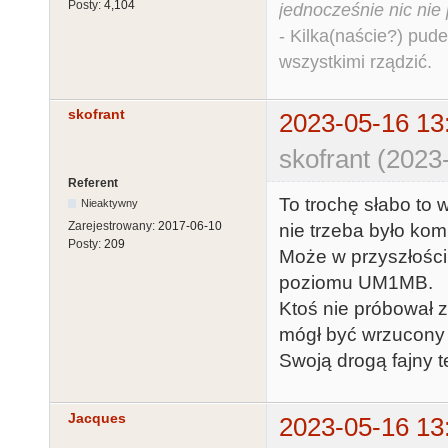
Posty:
4,104
jednocześnie nic nie
- Kilka(naście?) pude
wszystkimi rządzić.
skofrant
2023-05-16 13
skofrant (2023
Referent
To trochę słabo to 
Nieaktywny
Zarejestrowany:
2017-06-10
nie trzeba było k
Posty:
209
Może w przyszłości 
poziomu UM1MB.
Ktoś nie próbował z
mógł być wrzucony 
Swoją drogą fajny
Jacques
2023-05-16 13