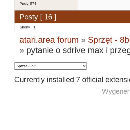
Posty:
574
Posty [ 16 ]
Strony
1
atari.area forum
»
Sprzęt - 8bi
»
pytanie o sdrive max i prz
Currently installed
7 official extens
Wygenero