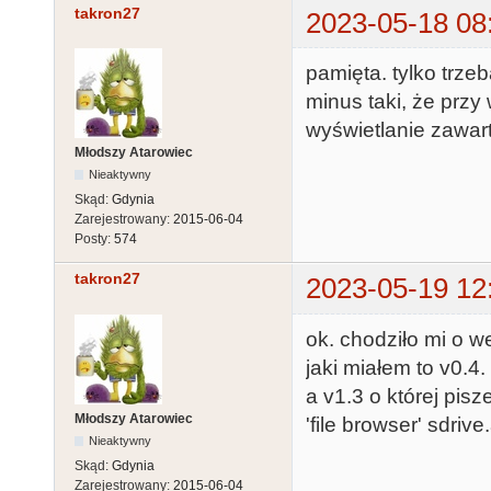
takron27
2023-05-18 08
pamięta. tylko trze
minus taki, że przy
wyświetlanie zawart
Młodszy Atarowiec
Nieaktywny
Skąd:
Gdynia
Zarejestrowany:
2015-06-04
Posty:
574
takron27
2023-05-19 12
ok. chodziło mi o wer
jaki miałem to v0.4.
a v1.3 o której pisz
Młodszy Atarowiec
'file browser' sdrive
Nieaktywny
Skąd:
Gdynia
Zarejestrowany:
2015-06-04