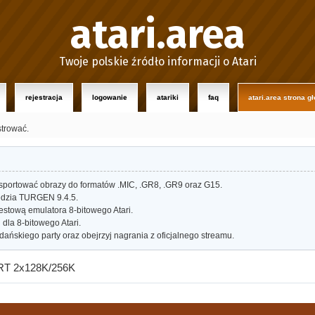
atari.area
Twoje polskie źródło informacji o Atari
rejestracja
logowanie
atariki
faq
atari.area strona g
strować.
portować obrazy do formatów .MIC, .GR8, .GR9 oraz G15.
dzia TURGEN 9.4.5.
estową emulatora 8-bitowego Atari.
dla 8-bitowego Atari.
ańskiego party oraz obejrzyj nagrania z oficjalnego streamu.
RT 2x128K/256K