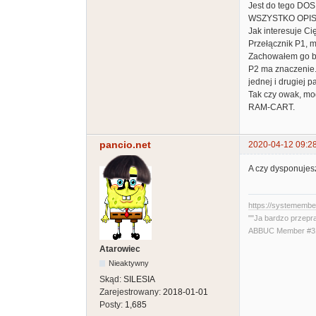
Jest do tego DO
WSZYSTKO OPI
Jak interesuje Ci
Przełącznik P1, 
Zachowałem go by
P2 ma znaczenie.
jednej i drugiej p
Tak czy owak, m
RAM-CART.
pancio.net
2020-04-12 09:2
A czy dysponujesz
https://systememb
""Ja bardzo przepr
ABBUC Member #319
Atarowiec
Nieaktywny
Skąd:
SILESIA
Zarejestrowany:
2018-01-01
Posty:
1,685