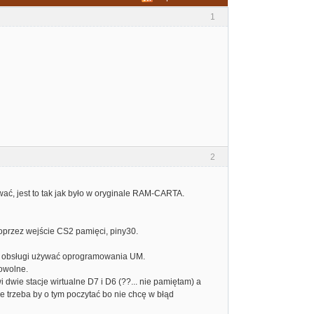
1
2
wać, jest to tak jak było w oryginale RAM-CARTA.
oprzez wejście CS2 pamięci, piny30.
 obsługi używać oprogramowania UM.
dowolne.
e stacje wirtualne D7 i D6 (??... nie pamiętam) a
e trzeba by o tym poczytać bo nie chcę w błąd