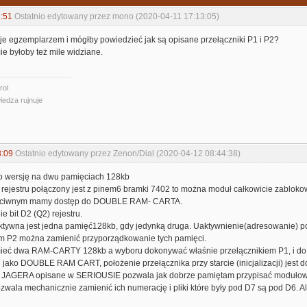
:51
Ostatnio edytowany przez mono (2020-04-11 17:13:05)
je egzemplarzem i mógłby powiedzieć jak są opisane przełączniki P1 i P2?
e byłoby też mile widziane.
rol
iedza rujnuje
8:09
Ostatnio edytowany przez Zenon/Dial (2020-04-12 08:44:38)
o wersję na dwu pamięciach 128kb
) rejestru połączony jest z pinem6 bramki 7402 to można moduł całkowicie zabloko
zeciwnym mamy dostęp do DOUBLE RAM- CARTA.
e bit D2 (Q2) rejestru.
aktywna jest jedna pamięć128kb, gdy jedynką druga. Uaktywnienie(adresowanie) p
em P2 można zamienić przyporządkowanie tych pamięci.
eć dwa RAM-CARTY 128kb a wyboru dokonywać właśnie przełącznikiem P1, i do
jako DOUBLE RAM CART, położenie przełącznika przy starcie (inicjalizacji) jest 
AGERA opisane w SERIOUSIE pozwala jak dobrze pamiętam przypisać modułowi dwi
zwala mechanicznie zamienić ich numerację i pliki które były pod D7 są pod D6. Al