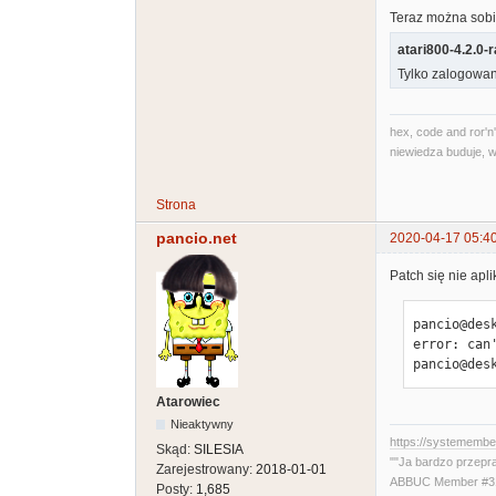
Teraz można sobi
atari800-4.2.0-
Tylko zalogowan
hex, code and ror'n'
niewiedza buduje, w
Strona
pancio.net
2020-04-17 05:4
Patch się nie apli
pancio@des
error: can
pancio@des
Atarowiec
Nieaktywny
https://systememb
Skąd:
SILESIA
""Ja bardzo przepr
Zarejestrowany:
2018-01-01
ABBUC Member #319
Posty:
1,685