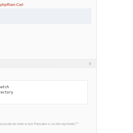
ex.php/Ram-Cart
9
atch

ectory

przyszła do mnie w tym Pancake-u i w nim wychodzi.""