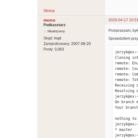
Strona
mono
2020-04-17 10:5
Podkasetarz
Przepraszam, był
Nieaktywny
Skąd:
inąd
Sprawdziłem przy o
Zarejestrowany:
2007-08-20
Posty:
3,063
jerzyk@ox:
Cloning int
remote: En
remote: Co
remote: Co
remote: To
Receiving 
Resolving 
jerzyk@ox:
On branch m
Your branc
nothing to
jerzyk@ox:
* master

jerzyk@ox: