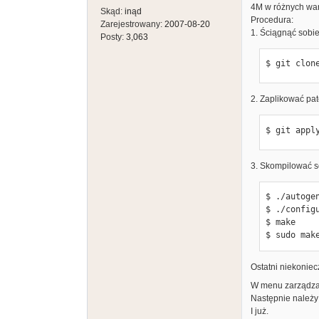
4M w różnych war
Skąd:
inąd
Procedura:
Zarejestrowany:
2007-08-20
1. Ściągnąć sobi
Posty:
3,063
$ git clon
2. Zaplikować pa
$ git appl
3. Skompilować so
$ ./autogen
$ ./configu
$ make

$ sudo mak
Ostatni niekoniec
W menu zarządzan
Następnie należy
I już.