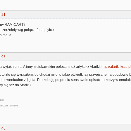
5:21
alny RAM-CART?
 zerżnięty w/g połączeń na płytce
a maila
3:08
 wyjaśnienia. A innym ciekawskim polecam też artykuł z Atariki:
http://atariki.krap
to źle się wyraziłem, bo chodzi mi o to jakie etykietki są przypisane na obudowi
 o ewentualne zdjęcia. Potrzebuję po prostu sensownie opisać te rzeczy w emulat
y się też do Atariki).
rol
iedza rujnuje
6:46