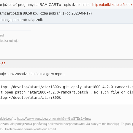
e już pisać programy na RAM-CART'a - opis działania tu:
http://atariki.krap.pl/ind
ramcart.patch
89.58 kb, liczba pobrań: 1 (od 2020-04-17)
i mogą pobierać załączniki.
rol
iedza rujnuje
0:53
kuje.. a w zasadzie to nie ma go w repo...
ktop:~/develop/atari/atari800$ git apply atari800-4.2.0-ramcart.p
't open patch 'atari800-4.2.0-ramcart.patch': No such file or dir
ktop:~/develop/atari/atari800$
edded.eu
/ ...
https://www.youtube.com/watch?v=GwS7Es1x6mw
aszam, ale podejrzenia panów są całkowicie bezpodstawne. Ja niczym nie handluję. Ta pani 
. Preferowana forma kontaktu:
email