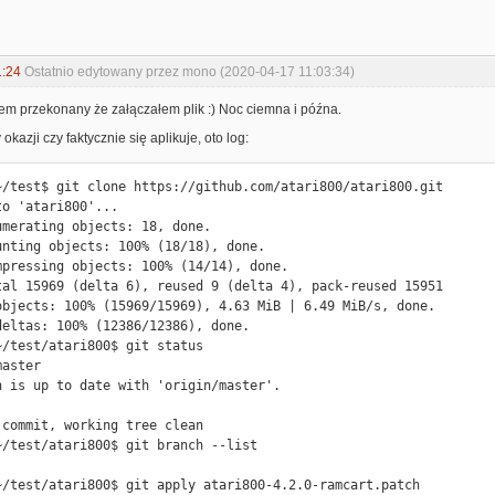
1:24
Ostatnio edytowany przez mono (2020-04-17 11:03:34)
em przekonany że załączałem plik :) Noc ciemna i późna.
kazji czy faktycznie się aplikuje, oto log:
~/test$ git clone https://github.com/atari800/atari800.git

o 'atari800'...

umerating objects: 18, done.

unting objects: 100% (18/18), done.

mpressing objects: 100% (14/14), done.

tal 15969 (delta 6), reused 9 (delta 4), pack-reused 15951

objects: 100% (15969/15969), 4.63 MiB | 6.49 MiB/s, done.

deltas: 100% (12386/12386), done.

~/test/atari800$ git status

aster

h is up to date with 'origin/master'.

 commit, working tree clean

~/test/atari800$ git branch --list

~/test/atari800$ git apply atari800-4.2.0-ramcart.patch
