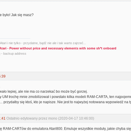
ie było! Jak się masz?
tari i nie tylko - przydatne, bądź nie ale i tak warto zajrzeć...
Atari - Power without price and necessary elements with some sh*t onboard
g
- backup address
5:39
.
wało lepiej, ale nie ma co narzekać bo może być gorzej.
rmy UM trochę mnie zmobilizował i powstało kilka modeli RAM-CARTA, ten najpojemni
 przydałby się ktoś, kto je napisze. Nie jest to najwyżej notowana wypowiedź na tym 
1:41
Ostatnio edytowany przez mono (2020-04-17 10:46:00)
 RAM-CARTów do emulatora Atari800. Emuluje wszystkie moduły, jakie chyba się 