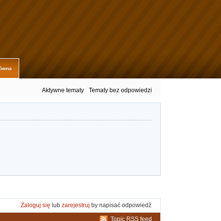
łówna
Aktywne tematy
Tematy bez odpowiedzi
Zaloguj się
lub
zarejestruj
by napisać odpowiedź
Topic RSS feed