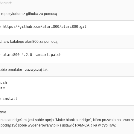
iantach.
e repozytorium z githuba za pomocą:
e https://github.com/atari800/atari800.git
tcha w katalogu atari800 za pomocą:
y atari800-4.2.0-ramcart.patch
bie emulator - zazwyczaj tak:
.sh

re

e install
znie.
ia cartridge'ami jest sobie opcja "Make blank cartridge", która pozwala na stwo
 podłączyć sobie wygenerowany plik i ustawić RAM-CART-a w tryb R/W.