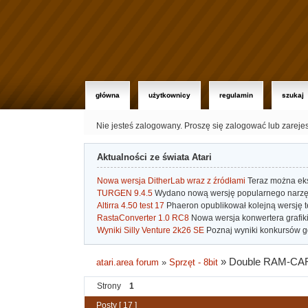
główna
użytkownicy
regulamin
szukaj
Nie jesteś zalogowany.
Proszę się zalogować lub zareje
Aktualności ze świata Atari
Nowa wersja DitherLab wraz z źródłami
Teraz można eks
TURGEN 9.4.5
Wydano nową wersję popularnego narzę
Altirra 4.50 test 17
Phaeron opublikował kolejną wersję t
RastaConverter 1.0 RC8
Nowa wersja konwertera grafiki 
Wyniki Silly Venture 2k26 SE
Poznaj wyniki konkursów gd
»
Double RAM-CA
atari.area forum
»
Sprzęt - 8bit
Strony
1
Posty [ 17 ]