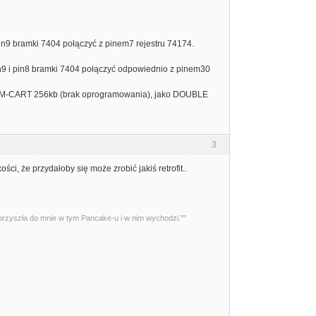
in9 bramki 7404 połączyć z pinem7 rejestru 74174.
n9 i pin8 bramki 7404 połączyć odpowiednio z pinem30
AM-CART 256kb (brak oprogramowania), jako DOUBLE
3
, że przydałoby się może zrobić jakiś retrofit..
przyszła do mnie w tym Pancake-u i w nim wychodzi.""