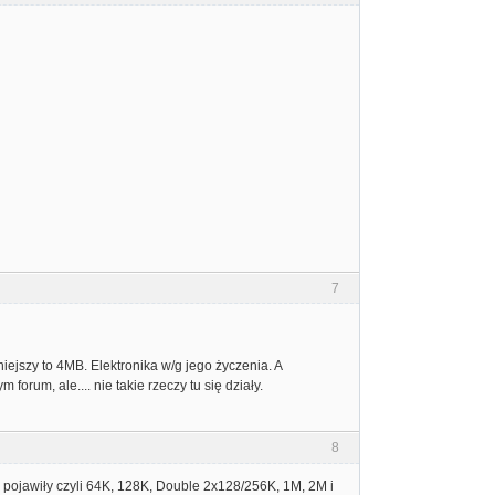
7
ejszy to 4MB. Elektronika w/g jego życzenia. A
forum, ale.... nie takie rzeczy tu się działy.
8
pojawiły czyli 64K, 128K, Double 2x128/256K, 1M, 2M i