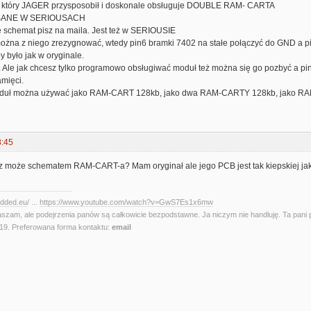
S który JAGER przysposobił i doskonale obsługuje DOUBLE RAM- CARTA
SANE W SERIOUSACH
ę schemat pisz na maila. Jest też w SERIOUSIE
można z niego zrezygnować, wtedy pin6 bramki 7402 na stałe połączyć do GND a p
 było jak w oryginale.
 Ale jak chcesz tylko programowo obsługiwać moduł też można się go pozbyć a pi
amięci.
oduł można używać jako RAM-CART 128kb, jako dwa RAM-CARTY 128kb, jako R
8:45
 może schematem RAM-CART-a? Mam oryginał ale jego PCB jest tak kiepskiej jakości
edded.eu
/ ...
https://www.youtube.com/watch?v=GwS7Es1x6mw
aszam, ale podejrzenia panów są całkowicie bezpodstawne. Ja niczym nie handluję. Ta pani 
. Preferowana forma kontaktu:
email