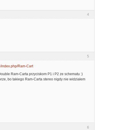
4
5
.pl/index.php/Ram-Cart
e Double Ram-Carta przyciskom P1 i P2 ze schematu :)
orze, bo takiego Ram-Carta stereo nigdy nie widziałem
6