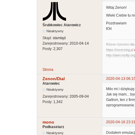
Witaj Zenon!
Wieki Ciebie tu n
Pozdrawiam
Śrubkowiec Atarowicz
tOri
Nieaktywny
Skąd:
stamtąd
Zarejestrowany:
2010-04-14
Różne różności dla A
Posty:
2,307
https://reversing.pl
http://atari.myftp.or
Strona
Zenon/Dial
2020-04-13 06:1
Atarowiec
Miło mi i dziękuję
Nieaktywny
Jak się mam... by
Zarejestrowany:
2005-09-04
Galtron, ten z fi
Posty:
1,342
oprogramowanie....
mono
2020-04-16 23:3
Podkasetarz
Dodałem emulację
Nieaktywny