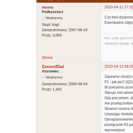
mono
2020-04-11 17:12
Podkasetarz
Czy ktoś dysponu
Nieaktywny
Ewentualne zdjęci
Skąd:
inąd
Zarejestrowany:
2007-08-20
Posty:
3,063
hex, code and ror'n'
niewiedza buduje, w
Strona
Zenon/Dial
2020-04-12 08:2
Atarowiec
Zapewne chodzi 
Nieaktywny
P1 - jak pin7 (Q2
Zarejestrowany:
2005-09-04
W położeniu pr
Posty:
1,342
Steruje nim właśni
Gdy jest zerem, 
Ale przełączniki
Słowem można mi
Używając modułu 
Oprogramowanie J
przełącznik P2 po
wprowadzać.