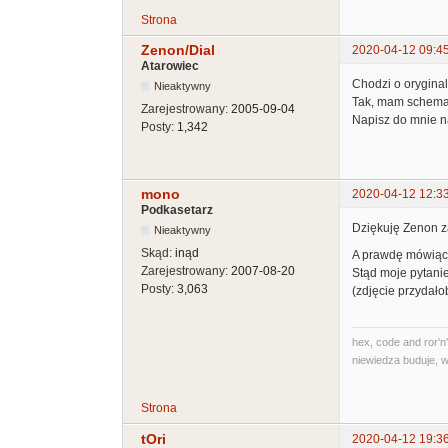
Strona
Zenon/Dial
2020-04-12 09:4
Atarowiec
Chodzi o orygin
Nieaktywny
Tak, mam schemat
Zarejestrowany:
2005-09-04
Napisz do mnie n
Posty:
1,342
mono
2020-04-12 12:3
Podkasetarz
Dziękuję Zenon za
Nieaktywny
Skąd:
inąd
A prawdę mówiąc, 
Zarejestrowany:
2007-08-20
Stąd moje pytanie
Posty:
3,063
(zdjęcie przydałob
hex, code and ror'n'
niewiedza buduje, w
Strona
tOri
2020-04-12 19:3