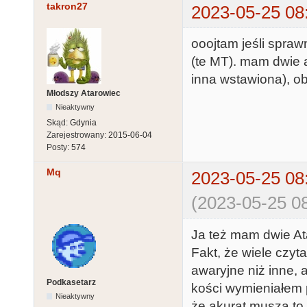
takron27
2023-05-25 08
ooojtam jeśli spra
(te MT). mam dwie a
inna wstawiona), ob
Młodszy Atarowiec
Nieaktywny
Skąd:
Gdynia
Zarejestrowany:
2015-06-04
Posty:
574
Mq
2023-05-25 08
(2023-05-25 08
Ja też mam dwie Ata
Fakt, że wiele czyta
awaryjne niż inne, 
Podkasetarz
kości wymieniałem 
Nieaktywny
że akurat muszą to