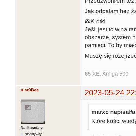
Przedzwoniłem też 
Jak odpalam bez ża
@Krótki
Jeśli jest to wina
obszarze, system n
pamięci. To by mia
Muszę się rozejrze
65 XE, Amiga 500
uicr0Bee
2023-05-24 22
marxc napisał/a
Które kości wte
Nadkasetarz
Nieaktywny