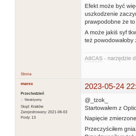
Efekt może być wi
uszkodzenie zaczyna
prawpodobne że t
A może jakiś syf tkw
też powodowałoby ż
A8CAS
- narzędzie d
Strona
marxc
2023-05-24 22
Przechodzień
@_tzok_
Nieaktywny
Skąd:
Kraków
Startowałem z Optio
Zarejestrowany:
2021-06-03
Napięcie zmierzone 
Posty:
13
Przeczyściłem gniaz