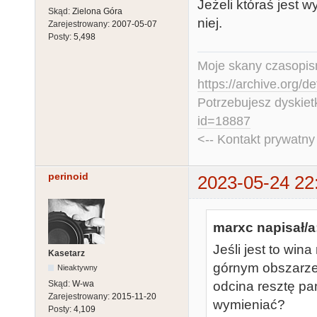
Jeżeli któraś jest 
Skąd:
Zielona Góra
niej.
Zarejestrowany:
2007-05-07
Posty:
5,498
Moje skany czasopism
https://archive.org/d
Potrzebujesz dyskiet
id=18887
<-- Kontakt prywatn
perinoid
2023-05-24 22
marxc napisał/a
Jeśli jest to wi
Kasetarz
górnym obszarze,
Nieaktywny
odcina resztę pa
Skąd:
W-wa
Zarejestrowany:
2015-11-20
wymieniać?
Posty:
4,109