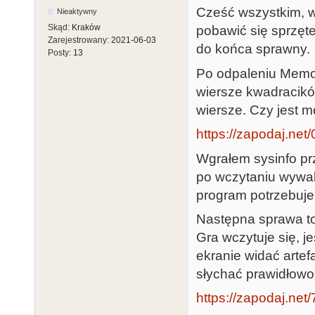
Cześć wszystkim, 
Nieaktywny
Skąd:
Kraków
pobawić się sprzęte
Zarejestrowany:
2021-06-03
do końca sprawny.
Posty:
13
Po odpaleniu Memor
wiersze kwadracików
wiersze. Czy jest mo
https://zapodaj.net
Wgrałem sysinfo pr
po wczytaniu wywala
program potrzebuje 
Następna sprawa to
Gra wczytuje się, j
ekranie widać artef
słychać prawidłowo
https://zapodaj.ne