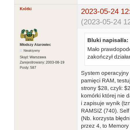
Krótki
2023-05-24 12
(2023-05-24 12
Bluki napisał/a:
Młodszy Atarowiec
Mało prawdopodo
Nieaktywny
zakończył działan
Skąd:
Warszawa
Zarejestrowany:
2003-08-19
Posty:
587
System operacyjny 
pamięci RAM, testu
strony $28, czyli: 
komórki której nie 
i zapisuje wynik (t
RAMSIZ (740). Self
(Nb. korzysta błędn
przez 4, to Memory 