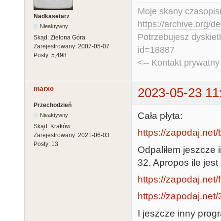
Moje skany czasopism
Nadkasetarz
https://archive.org/d
Nieaktywny
Potrzebujesz dyskiet
Skąd:
Zielona Góra
Zarejestrowany:
2007-05-07
id=18887
Posty:
5,498
<-- Kontakt prywatn
marxc
2023-05-23 11
Przechodzień
Cała płyta:
Nieaktywny
Skąd:
Kraków
https://zapodaj.ne
Zarejestrowany:
2021-06-03
Posty:
13
Odpaliłem jeszcze 
32. Apropos ile jes
https://zapodaj.net
https://zapodaj.ne
I jeszcze inny prog