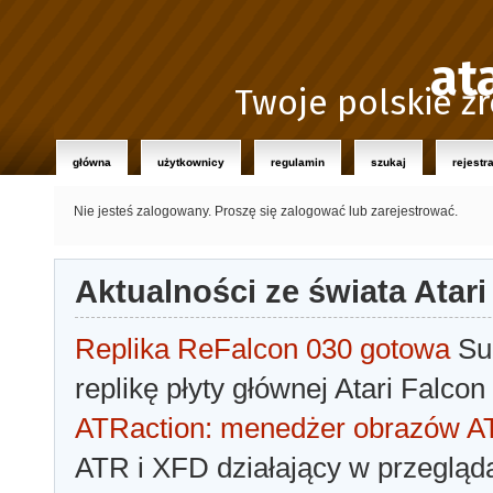
at
Twoje polskie źr
główna
użytkownicy
regulamin
szukaj
rejestr
Nie jesteś zalogowany.
Proszę się zalogować lub zarejestrować.
Aktualności ze świata Atari
Replika ReFalcon 030 gotowa
Sua
replikę płyty głównej Atari Falcon
ATRaction: menedżer obrazów 
ATR i XFD działający w przegląda