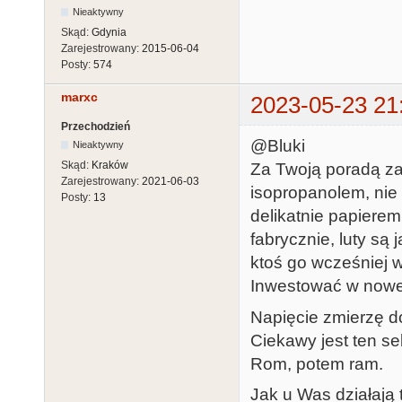
Nieaktywny
Skąd:
Gdynia
Zarejestrowany:
2015-06-04
Posty:
574
marxc
2023-05-23 21
Przechodzień
@Bluki
Nieaktywny
Skąd:
Kraków
Za Twoją poradą za
Zarejestrowany:
2021-06-03
isopropanolem, nie 
Posty:
13
delikatnie papiere
fabrycznie, luty są 
ktoś go wcześniej 
Inwestować w nowe
Napięcie zmierzę do
Ciekawy jest ten sel
Rom, potem ram.
Jak u Was działają