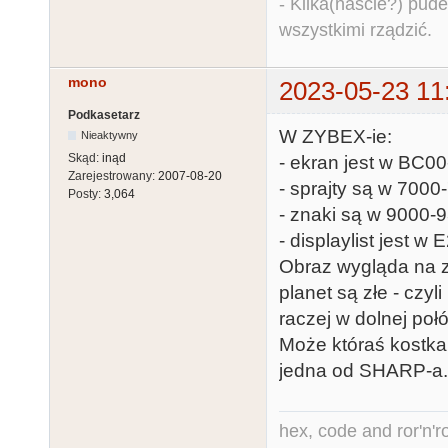
- Kilka(naście?) pude
wszystkimi rządzić.
mono
2023-05-23 11
Podkasetarz
W ZYBEX-ie:
Nieaktywny
Skąd:
inąd
- ekran jest w BC0
Zarejestrowany:
2007-08-20
- sprajty są w 700
Posty:
3,064
- znaki są w 9000-
- displaylist jest w
Obraz wygląda na z
planet są złe - cz
raczej w dolnej poł
Może któraś kostka
jedna od SHARP-a.
hex, code and ror'n'ro