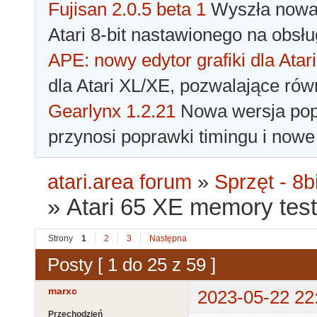
Fujisan 2.0.5 beta 1
Wyszła nowa 
Atari 8-bit nastawionego na obsłu
APE: nowy edytor grafiki dla Atari
dla Atari XL/XE, pozwalające rów
Gearlynx 1.2.21
Nowa wersja popu
przynosi poprawki timingu i nowe
atari.area forum
»
Sprzęt - 8bi
»
Atari 65 XE memory test
Strony
1
2
3
Następna
Posty [ 1 do 25 z 59 ]
marxc
2023-05-22 22
Przechodzień