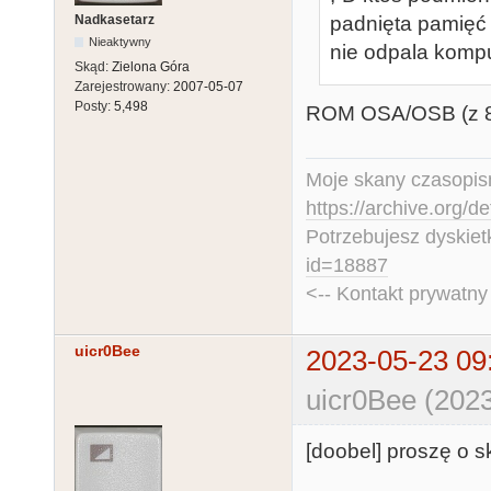
Nadkasetarz
padnięta pamięć 
Nieaktywny
nie odpala komput
Skąd:
Zielona Góra
Zarejestrowany:
2007-05-07
Posty:
5,498
ROM OSA/OSB (z 80
Moje skany czasopism
https://archive.org/d
Potrzebujesz dyskiet
id=18887
<-- Kontakt prywatn
uicr0Bee
2023-05-23 09
uicr0Bee (2023
[doobel] proszę o 