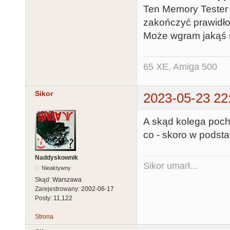
Ten Memory Tester 
zakończyć prawidł
Może wgram jakąś s
65 XE, Amiga 500
Sikor
2023-05-23 22
A skąd kolega poch
co - skoro w podst
Naddyskownik
Sikor umarł...
Nieaktywny
Skąd:
Warszawa
Zarejestrowany:
2002-06-17
Posty:
11,122
Strona