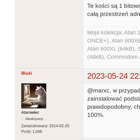
Te kości są 1 bitowe
całą przestrzeń adre
Moja kolekcja: Atar
ONCE+), Atari 800X
Atari 600XL (64kB)
(48kB), Commodore
Bluki
2023-05-24 22
@marxc, w przypadk
zainstalować podst
prawdopodobny, ch
Atarowiec
100%.
Nieaktywny
Zarejestrowany:
2014-02-25
Posty:
1,046