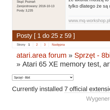
Skąd:
Poznań
tylko dlatego że są 
Zarejestrowany:
2016-10-13
Posty:
3,235
www.mq-workshop.p
Posty [ 1 do 25 z 59 ]
Strony
1
2
3
Następna
atari.area forum
»
Sprzęt - 8bi
»
Atari 65 XE memory test, ar
Currently installed
7 official extens
Wygenero