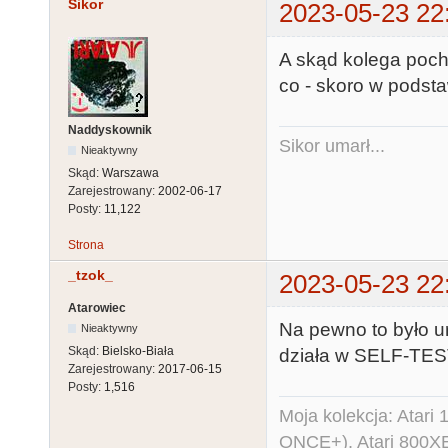
Sikor
2023-05-23 22
A skąd kolega poch
co - skoro w podst
Naddyskownik
Sikor umarł...
Nieaktywny
Skąd:
Warszawa
Zarejestrowany:
2002-06-17
Posty:
11,122
Strona
_tzok_
2023-05-23 22
Atarowiec
Na pewno to było u
Nieaktywny
Skąd:
Bielsko-Biała
działa w SELF-TE
Zarejestrowany:
2017-06-15
Posty:
1,516
Moja kolekcja: Atar
ONCE+), Atari 800X