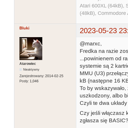
Atari 600XL (64kB)
(48kB), Commodore
Bluki
2023-05-23 23
@marxc,
Fredka na razie zos
...powinienem od ra
Atarowiec
systemie są 2 kartri
Nieaktywny
MMU (U3) przełączy
Zarejestrowany:
2014-02-25
kB (następne 16 K
Posty:
1,046
To by wskazywało, ż
uszkodzony, albo b
Czyli te dwa układy
Czy jeśli włączasz 
zgłasza się BASIC