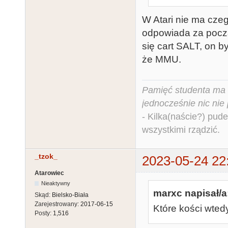
W Atari nie ma czeg
odpowiada za począt
się cart SALT, on by
że MMU.
Pamięć studenta ma c
jednocześnie nic nie
- Kilka(naście?) pude
wszystkimi rządzić.
_tzok_
2023-05-24 22
Atarowiec
Nieaktywny
marxc napisał/a
Skąd:
Bielsko-Biała
Zarejestrowany:
2017-06-15
Które kości wte
Posty:
1,516