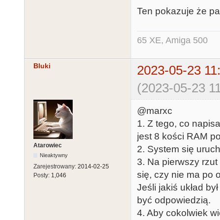
Ten pokazuje że pa
65 XE, Amiga 500
Bluki
2023-05-23 11
(2023-05-23 11
@marxc
1. Z tego, co napi
jest 8 kości RAM p
Atarowiec
2. System się uruc
Nieaktywny
3. Na pierwszy rzut 
Zarejestrowany:
2014-02-25
się, czy nie ma po 
Posty:
1,046
Jeśli jakiś układ b
być odpowiedzią.
4. Aby cokolwiek wię