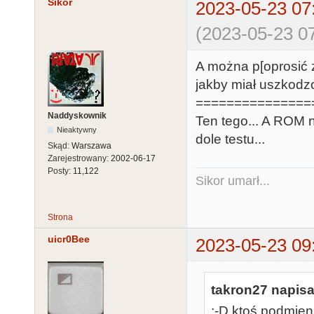
Sikor
2023-05-23 07
(2023-05-23 07
A można p[oprosić 
jakby miał uszkodz
===============
Naddyskownik
Ten tego... A ROM n
Nieaktywny
dole testu...
Skąd:
Warszawa
Zarejestrowany:
2002-06-17
Posty:
11,122
Sikor umarł...
Strona
uicr0Bee
2023-05-23 09
takron27 napisa
;-D ktoś podmien