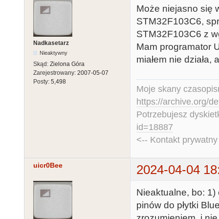
Może niejasno się 
STM32F103C6, spra
STM32F103C6 z wg
Nadkasetarz
Mam programator US
Nieaktywny
miałem nie działa,
Skąd:
Zielona Góra
Zarejestrowany:
2007-05-07
Posty:
5,498
Moje skany czasopism
https://archive.org/d
Potrzebujesz dyskiet
id=18887
<-- Kontakt prywatn
uicr0Bee
2024-04-04 18
Nieaktualne, bo: 1
pinów do płytki Blu
zrozumieniem, i nie