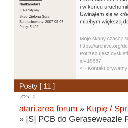
Nadkasetarz
i w końcu uruchom
Nieaktywny
Uwinąłem się w króc
Skąd:
Zielona Góra
miałbym większą de
Zarejestrowany:
2007-05-07
Posty:
5,498
Moje skany czasopism
https://archive.org/d
Potrzebujesz dyskiet
id=18887
<-- Kontakt prywatn
Posty [ 11 ]
Strony
1
atari.area forum
»
Kupię / Sp
»
[S] PCB do Geraseweazle