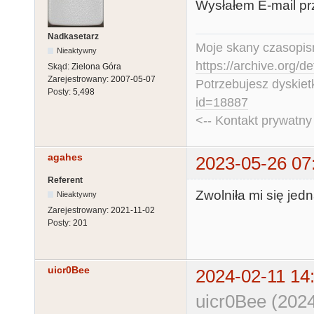
Wysłałem E-mail pr
Nadkasetarz
Moje skany czasopism
Nieaktywny
https://archive.org/d
Skąd:
Zielona Góra
Zarejestrowany:
2007-05-07
Potrzebujesz dyskiet
Posty:
5,498
id=18887
<-- Kontakt prywatn
agahes
2023-05-26 07
Referent
Zwolniła mi się jed
Nieaktywny
Zarejestrowany:
2021-11-02
Posty:
201
uicr0Bee
2024-02-11 14
uicr0Bee (2024