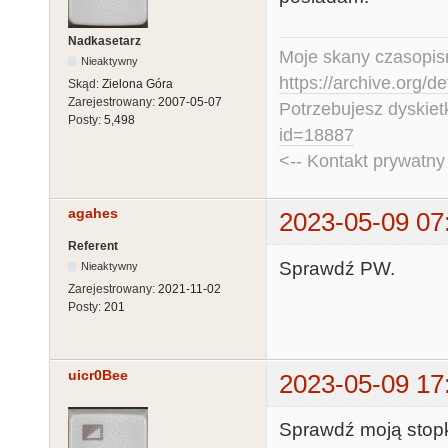
Nadkasetarz
Moje skany czasopism
Nieaktywny
https://archive.org/d
Skąd:
Zielona Góra
Zarejestrowany:
2007-05-07
Potrzebujesz dyskiet
Posty:
5,498
id=18887
<-- Kontakt prywatn
agahes
2023-05-09 07
Referent
Sprawdź PW.
Nieaktywny
Zarejestrowany:
2021-11-02
Posty:
201
uicr0Bee
2023-05-09 17
Sprawdź moją stopk