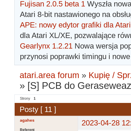
Fujisan 2.0.5 beta 1
Wyszła nowa 
Atari 8-bit nastawionego na obsłu
APE: nowy edytor grafiki dla Atari
dla Atari XL/XE, pozwalające rów
Gearlynx 1.2.21
Nowa wersja popu
przynosi poprawki timingu i nowe
atari.area forum
»
Kupię / Sp
»
[S] PCB do Gerasewea
Strony
1
Posty [ 11 ]
agahes
2023-04-28 12
Referent