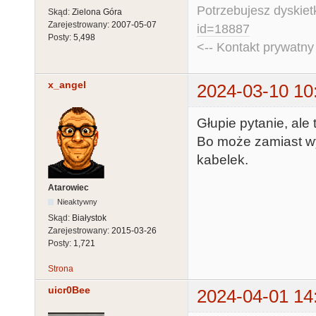
Potrzebujesz dyskiet
Skąd:
Zielona Góra
Zarejestrowany:
2007-05-07
id=18887
Posty:
5,498
<-- Kontakt prywatn
x_angel
2024-03-10 10
Głupie pytanie, ale 
Bo może zamiast wys
kabelek.
Atarowiec
Nieaktywny
Skąd:
Białystok
Zarejestrowany:
2015-03-26
Posty:
1,721
Strona
uicr0Bee
2024-04-01 14