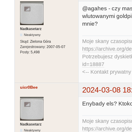
@agahes - czy mas
wlutowanymi goldpi
mnie?
Nadkasetarz
Nieaktywny
Moje skany czasopism
Skąd:
Zielona Góra
Zarejestrowany:
2007-05-07
https://archive.org/d
Posty:
5,498
Potrzebujesz dyskiet
id=18887
<-- Kontakt prywatn
uicr0Bee
2024-03-08 18
Enybady els? Ktoko
Moje skany czasopism
Nadkasetarz
https://archive.org/d
Nieaktywny