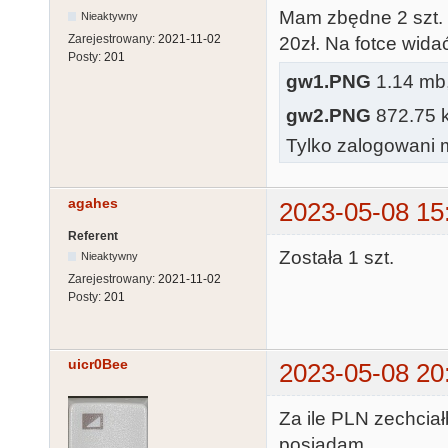
Mam zbędne 2 szt. 
Nieaktywny
Zarejestrowany:
2021-11-02
20zł. Na fotce wid
Posty:
201
gw1.PNG
1.14 mb,
gw2.PNG
872.75 kb
Tylko zalogowani m
agahes
2023-05-08 15
Referent
Została 1 szt.
Nieaktywny
Zarejestrowany:
2021-11-02
Posty:
201
uicr0Bee
2023-05-08 20
Za ile PLN zechci
posiadam.