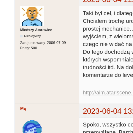
Taki był cel, i dlat
Chciałem trochę uro
prostej mechanice. 
Młodszy Atarowiec
wyjściem, z wielom
Nieaktywny
Zarejestrowany:
2006-07-09
czego nie widać na 
Posty:
500
Do tego dochodzą w
których wspomniałe
trudności itd. Na d
komentarze do level
http://aim.atariscene.
Mq
2023-06-04 13
Spoko, wszystko co
przemyślane. Bardzo