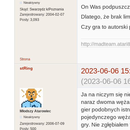
Nieaktywny
On Was podpuszcz
Skąd:
Swarzędz k/Poznania
Zarejestrowany:
2004-02-07
Dlatego, że brak li
Posty:
3,093
Czy gra to autorski
http://madteam.atari8
Strona
stRing
2023-06-06 15
(2023-06-06 16
Ja na niczym się n
naraz dwoma wężam
gier podobnych istn
Młodszy Atarowiec
pojedynczego węża b
Nieaktywny
Zarejestrowany:
2006-07-09
gry. Nie zgłębiałem
Posty:
500