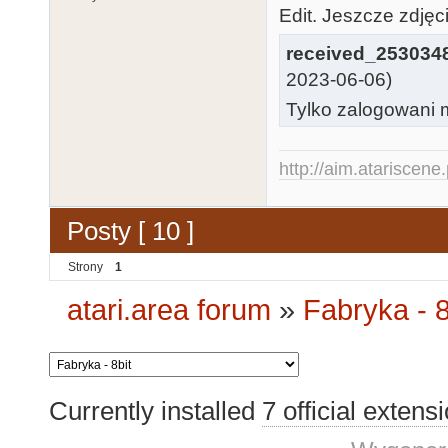
Edit. Jeszcze zdjęc
received_253034
2023-06-06)
Tylko zalogowani m
http://aim.atariscene.
Posty [ 10 ]
Strony
1
atari.area forum
»
Fabryka - 8
Currently installed
7 official extens