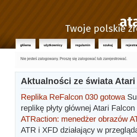
at
Twoje polskie źr
główna
użytkownicy
regulamin
szukaj
rejestr
Nie jesteś zalogowany.
Proszę się zalogować lub zarejestrować.
Aktualności ze świata Atari
Replika ReFalcon 030 gotowa
Sua
replikę płyty głównej Atari Falcon
ATRaction: menedżer obrazów 
ATR i XFD działający w przegląda