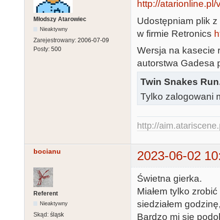
http://atarionline.p
Udostępniam plik z
Młodszy Atarowiec
Nieaktywny
w firmie Retronics
h
Zarejestrowany:
2006-07-09
Wersja na kasecie r
Posty:
500
autorstwa Gadesa 
Twin Snakes Run
Tylko zalogowani m
http://aim.atariscene.
bocianu
2023-06-02 10
Świetna gierka.
Miałem tylko zrobić
Referent
siedziałem godzinę,
Nieaktywny
Skąd:
śląsk
Bardzo mi się podo