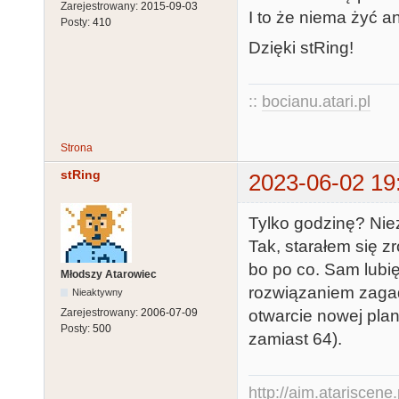
Zarejestrowany:
2015-09-03
I to że niema żyć an
Posty:
410
Dzięki stRing!
::
bocianu.atari.pl
Strona
stRing
2023-06-02 19
Tylko godzinę? Niez
Tak, starałem się zr
bo po co. Sam lubi
Młodszy Atarowiec
rozwiązaniem zagad
Nieaktywny
Zarejestrowany:
2006-07-09
otwarcie nowej plan
Posty:
500
zamiast 64).
http://aim.atariscene.