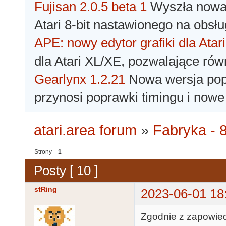
Fujisan 2.0.5 beta 1
Wyszła nowa 
Atari 8-bit nastawionego na obsłu
APE: nowy edytor grafiki dla Atari
dla Atari XL/XE, pozwalające rów
Gearlynx 1.2.21
Nowa wersja popu
przynosi poprawki timingu i nowe
atari.area forum
»
Fabryka - 8
Strony
1
Posty [ 10 ]
stRing
2023-06-01 18
Zgodnie z zapowied