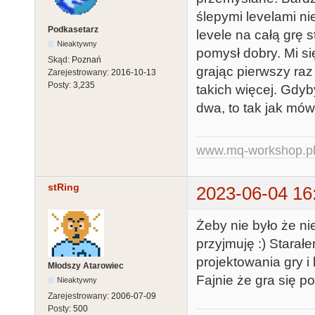
ślepymi levelami ni
Podkasetarz
levele na całą grę 
Nieaktywny
pomysł dobry. Mi si
Skąd:
Poznań
grając pierwszy raz
Zarejestrowany:
2016-10-13
Posty:
3,235
takich więcej. Gdyby
dwa, to tak jak mówi
www.mq-workshop.p
stRing
2023-06-04 16
Żeby nie było że ni
przyjmuję :) Starał
projektowania gry i l
Młodszy Atarowiec
Fajnie że gra się p
Nieaktywny
Zarejestrowany:
2006-07-09
Posty:
500