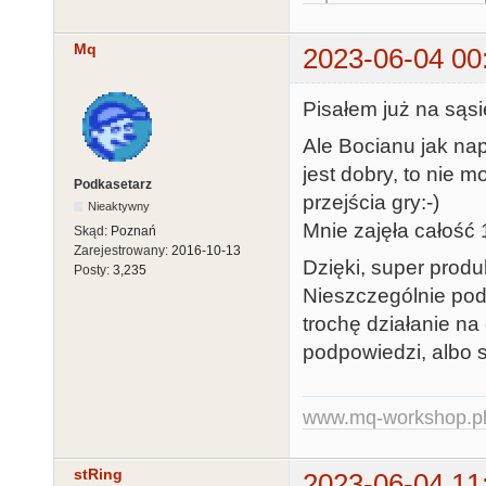
Mq
2023-06-04 00
Pisałem już na sąsi
Ale Bocianu jak nap
jest dobry, to nie m
Podkasetarz
przejścia gry:-)
Nieaktywny
Mnie zajęła całość 
Skąd:
Poznań
Zarejestrowany:
2016-10-13
Dzięki, super produk
Posty:
3,235
Nieszczególnie podo
trochę działanie na 
podpowiedzi, albo su
www.mq-workshop.p
stRing
2023-06-04 11