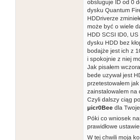
obsluguje ID od 0 
dysku Quantum Fire
HDDriverze zminieł
może być o wiele da
HDD SCSI ID0, US I
dysku HDD bez kłop
bodajże jest ich z 
i spokojnie z niej 
Jak pisałem wczor
bede uzywał jest H
przetestowałem jak 
zainstalowalem na 
Czyli dalszy ciąg p
μicr0Bee
dla Twoje
Póki co wniosek na
prawidłowe ustawie
W tej chwili moja k