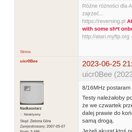
Różne różności dla Ata
zajrzeć...
https://reversing.pl
A
with some sh*t onb
http://atari.myftp.org
-
Strona
uicr0Bee
2023-06-25 21
uicr0Bee (2023
8/16MHz postaram s
Testy należałoby p
że we czwartek prze
Nadkasetarz
dalej prawie do koń
Nieaktywny
samą drogą.
Skąd:
Zielona Góra
Zarejestrowany:
2007-05-07
Jeżeli akurat ktoś
Posty:
5,496