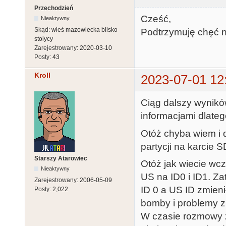
Przechodzień
Cześć,
Nieaktywny
Skąd:
wieś mazowiecka blisko
Podtrzymuję chęć n
stolycy
Zarejestrowany:
2020-03-10
Posty:
43
Kroll
2023-07-01 12
Ciąg dalszy wynikó
informacjami dlatego
Otóż chyba wiem i 
partycji na karcie S
Starszy Atarowiec
Otóż jak wiecie wc
Nieaktywny
US na ID0 i ID1. Z
Zarejestrowany:
2006-05-09
ID 0 a US ID zmienił
Posty:
2,022
bomby i problemy z
W czasie rozmowy