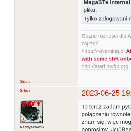
MegaSTe Internal
pliku.
Tylko zalogowani m
Różne różności dla Ata
zajrzeć...
https://reversing.pl
A
with some sh*t onb
http://atari.myftp.org
-
Strona
Sikor
2023-06-25 19
To teraz zadam pyta
połączeniu równole
znam się, więc mog
Naddyskownik
poprosimy μicr0Bee