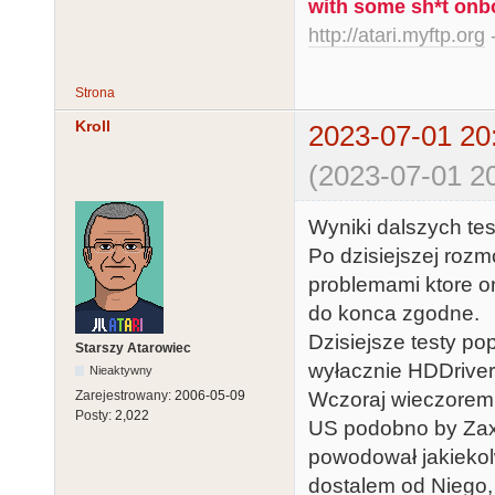
with some sh*t onb
http://atari.myftp.org
-
Strona
Kroll
2023-07-01 20
(2023-07-01 20
Wyniki dalszych tes
Po dzisiejszej roz
problemami ktore o
do konca zgodne.
Dzisiejsze testy po
Starszy Atarowiec
wyłacznie HDDriver
Nieaktywny
Wczoraj wieczorem
Zarejestrowany:
2006-05-09
Posty:
2,022
US podobno by Zax
powodował jakiekolw
dostalem od Niego, 