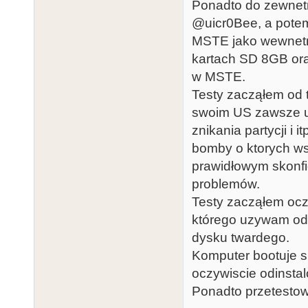
Ponadto do zewnetr
@uicr0Bee, a potem
MSTE jako wewnetr
kartach SD 8GB or
w MSTE.
Testy zacząłem od 
swoim US zawsze uz
znikania partycji i 
bomby o ktorych ws
prawidłowym skonfi
problemów.
Testy zacząłem oczy
którego uzywam od w
dysku twardego.
Komputer bootuje s
oczywiscie odinsta
Ponadto przetesto