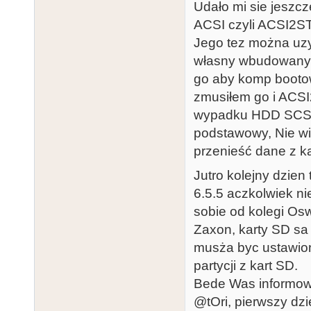
Udało mi sie jeszc
ACSI czyli ACSI2ST
Jego tez można uzyć
własny wbudowany s
go aby komp bootow
zmusiłem go i ACSI
wypadku HDD SCSI 
podstawowy, Nie wi
przenieść dane z k
Jutro kolejny dzien
6.5.5 aczkolwiek n
sobie od kolegi Os
Zaxon, karty SD sa
musża byc ustawion
partycji z kart SD.
Bede Was informow
@tOri, pierwszy dz