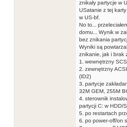
znikały partycje w U
USatanie z tej kart
w US-bf.
No to... przelecia
domu... Wynik w zał
bez znikania partycj
Wyniki są powtarzal
znikanie, jak i brak
1. wewnętrzny SCS
2. zewnętrzny ACSI
(ID2)
3. partycje zakład
32M GEM, 255M 
4. sterownik instal
partycji C: w HDD
5. po restartach prz
6. po power-off/on