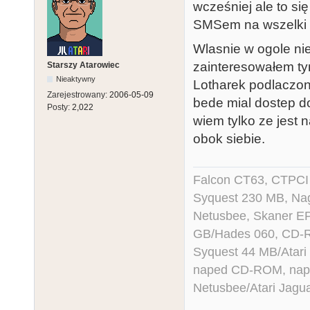
wcześniej ale to się
SMSem na wszelki w
Wlasnie w ogole ni
zainteresowałem ty
Starszy Atarowiec
Nieaktywny
Lotharek podlaczo
Zarejestrowany:
2006-05-09
bede mial dostep do
Posty:
2,022
wiem tylko ze jest 
obok siebie.
Falcon CT63, CTPCI
Syquest 230 MB, N
Netusbee, Skaner E
GB/Hades 060, CD-R
Syquest 44 MB/Atar
naped CD-ROM, napęd
Netusbee/Atari Jagu