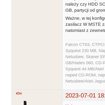
należy czy HDD SCS
GB, partycji od groma
Ważne, w tej konfigu
zasilacz W MSTE za
natomiast z zewnet
Falcon CT63, CTPCI
Syquest 230 MB, N
Netusbee, Skaner E
GB/Hades 060, CD-R
Syquest 44 MB/Atar
naped CD-ROM, napęd
Netusbee/Atari Jagu
tOri
2023-07-01 18