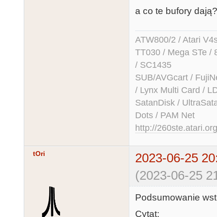
a co te bufory dają
ATW800/2 / Atari V4sa 
TT030 / Mega STe / 
/ SC1435
SUB/AVGcart / FujiN
/ Lynx Multi Card /
SatanDisk / UltraSat
Dots / PAM Net
http://260ste.atari.or
tOri
2023-06-25 20
(2023-06-25 21
Podsumowanie ws
Cytat: