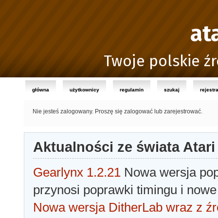
at
Twoje polskie źr
główna
użytkownicy
regulamin
szukaj
rejestr
Nie jesteś zalogowany.
Proszę się zalogować lub zarejestrować.
Aktualności ze świata Atari
Gearlynx 1.2.21
Nowa wersja popu
przynosi poprawki timingu i nowe
Nowa wersja DitherLab wraz z źr