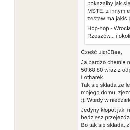
pokazałby jak si
MSTE, z innym e
zestaw ma jakiś
Hop-hop - Wrocł
Rzeszów... i okoli
Cześć uicr0Bee,
Ja bardzo chetnie
50,68,80 wraz z od
Lotharek.
Tak się składa że l
mojego domu, zjezd
:). Wtedy w niedzie
Jedyny kłopot jaki 
bedziesz przejezdz
Bo tak się składa,