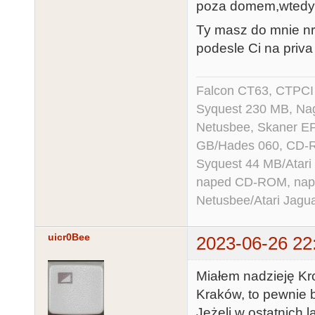
poza domem,wtedy m
Ty masz do mnie nr t
podesle Ci na priva
Falcon CT63, CTPCI
Syquest 230 MB, N
Netusbee, Skaner E
GB/Hades 060, CD-R
Syquest 44 MB/Atar
naped CD-ROM, napęd
Netusbee/Atari Jagu
uicr0Bee
2023-06-26 22
Miałem nadzieję Krol
Kraków, to pewnie b
Jeżeli w ostatnich 