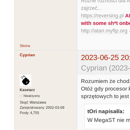
Różne różności dla Ata
zajrzeć...
https://reversing.pl
A
with some sh*t onb
http://atari.myftp.org
-
Strona
Cyprian
2023-06-25 20
Cyprian (2023-
Rozumiem że chodz
Otóż gdy procesor 
Kasetarz
sprzętowych to jes
Nieaktywny
Skąd:
Warszawa
Zarejestrowany:
2002-03-09
tOri napisał/a:
Posty:
4,755
W MegaST nie m