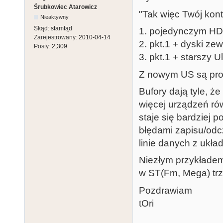
Śrubkowiec Atarowicz
"Tak więc Twój kontr
Nieaktywny
Skąd:
stamtąd
1. pojedynczym H
Zarejestrowany:
2010-04-14
2. pkt.1 + dyski ze
Posty:
2,309
3. pkt.1 + starszy 
Z nowym US są pro
Bufory dają tyle, 
więcej urządzeń rów
staje się bardziej 
błędami zapisu/odcz
linie danych z ukł
Niezłym przykładem
w ST(Fm, Mega) trz
Pozdrawiam
tOri