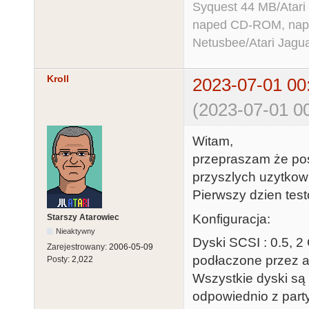
Syquest 44 MB/Atar
naped CD-ROM, napęd
Netusbee/Atari Jagu
Kroll
2023-07-01 00
(2023-07-01 00
Witam,
przepraszam że pos
przyszlych uzytkow
Pierwszy dzien tes
Konfiguracja:
Starszy Atarowiec
Nieaktywny
Dyski SCSI : 0.5, 2
Zarejestrowany:
2006-05-09
podłaczone przez a
Posty:
2,022
Wszystkie dyski są
odpowiednio z part