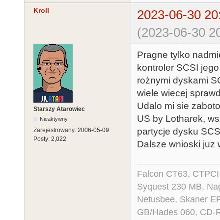
Kroll
2023-06-30 20
(2023-06-30 20
Pragne tylko nadmi
kontroler SCSI jego
rożnymi dyskami SC
wiele wiecej sprawd
Udalo mi sie zabo
Starszy Atarowiec
US by Lotharek, ws
Nieaktywny
partycje dysku SCS
Zarejestrowany:
2006-05-09
Posty:
2,022
Dalsze wnioski juz 
Falcon CT63, CTPCI
Syquest 230 MB, N
Netusbee, Skaner E
GB/Hades 060, CD-R