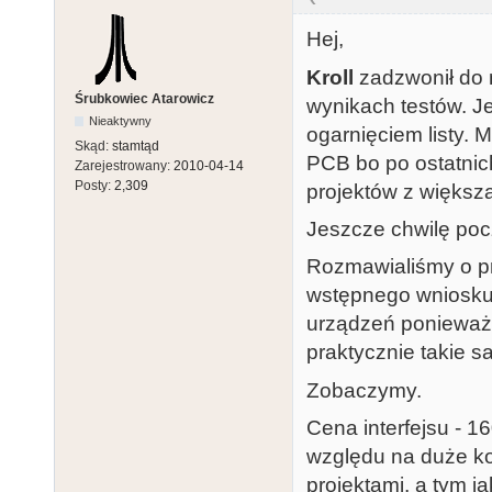
Hej,
Kroll
zadzwonił do m
Śrubkowiec Atarowicz
wynikach testów. Je
Nieaktywny
ogarnięciem listy.
Skąd:
stamtąd
PCB bo po ostatnic
Zarejestrowany:
2010-04-14
Posty:
2,309
projektów z większą
Jeszcze chwilę poc
Rozmawialiśmy o 
wstępnego wniosku,
urządzeń ponieważ 
praktycznie takie s
Zobaczymy.
Cena interfejsu - 16
względu na duże ko
projektami, a tym j