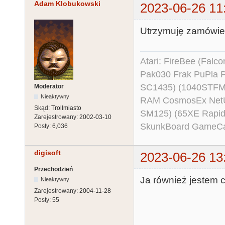
Adam Klobukowski
2023-06-26 11
Utrzymuję zamówie
Atari: FireBee (Fal
Pak030 Frak PuPla
SC1435) (1040STFM
Moderator
Nieaktywny
RAM CosmosEx NetU
Skąd:
Trollmiasto
SM125) (65XE Rapi
Zarejestrowany:
2002-03-10
SkunkBoard GameCart
Posty:
6,036
digisoft
2023-06-26 13
Przechodzień
Ja również jestem c
Nieaktywny
Zarejestrowany:
2004-11-28
Posty:
55