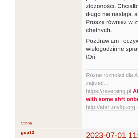
złożoności. Chciał
długo nie nastąpi, 
Proszę również w zw
chętnych.
Pozdrawiam i oczy
wielogodzinne spra
tOri
Różne różności dla Ata
zajrzeć...
https://reversing.pl
A
with some sh*t onb
http://atari.myftp.org
-
Strona
gop13
2023-07-01 11