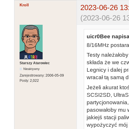
Kroll
2023-06-26 13
(2023-06-26 13
uicr0Bee napisa
8/16MHz postara
Testy należałob
składa że we czw
Starszy Atarowiec
Legnicy i dalej 
Nieaktywny
Zarejestrowany:
2006-05-09
wracał tą samą d
Posty:
2,022
Jeżeli akurat kt
SCSI2SD, UltraS
partycjonowania, 
pasowałoby mu we
jakiejś stacji pa
wypożyczyć mój e