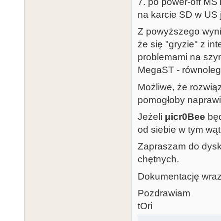
7. po power-off MS
na karcie SD w US 
Z powyższego wynik
że się "gryzie" z in
problemami na szyni
MegaST - równoleg
Możliwe, że rozwią
pomogłoby naprawi
Jeżeli
μicr0Bee
będ
od siebie w tym wąt
Zapraszam do dyskus
chętnych.
Dokumentację wraz
Pozdrawiam
tOri