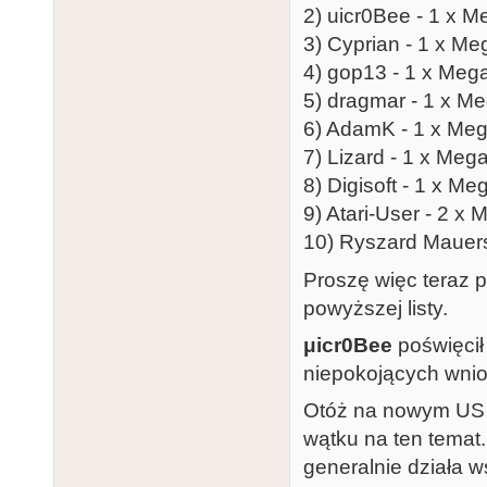
2) uicr0Bee - 1 x 
3) Cyprian - 1 x M
4) gop13 - 1 x Me
5) dragmar - 1 x M
6) AdamK - 1 x Meg
7) Lizard - 1 x Me
8) Digisoft - 1 x M
9) Atari-User - 2 x
10) Ryszard Mauer
Proszę więc teraz 
powyższej listy.
μicr0Bee
poświęcił
niepokojących wni
Otóż na nowym US zn
wątku na ten tema
generalnie działa w