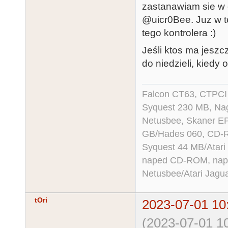
zastanawiam sie w
@uicr0Bee. Juz w t
tego kontrolera :)
Jeśli ktos ma jesz
do niedzieli, kiedy
Falcon CT63, CTPCI
Syquest 230 MB, N
Netusbee, Skaner E
GB/Hades 060, CD-R
Syquest 44 MB/Atar
naped CD-ROM, napęd
Netusbee/Atari Jagu
tOri
2023-07-01 10
(2023-07-01 10