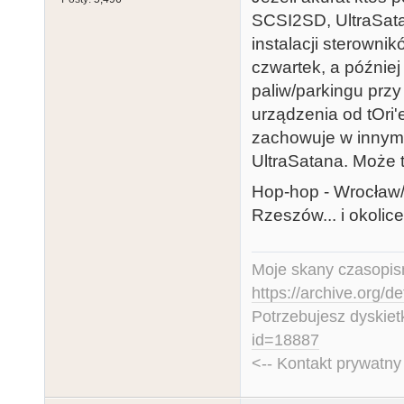
SCSI2SD, UltraSata
instalacji sterowni
czwartek, a później 
paliw/parkingu prz
urządzenia od tOri'
zachowuje w innym
UltraSatana. Może 
Hop-hop - Wrocław
Rzeszów... i okolice 
Moje skany czasopism
https://archive.org/d
Potrzebujesz dyskiet
id=18887
<-- Kontakt prywatn