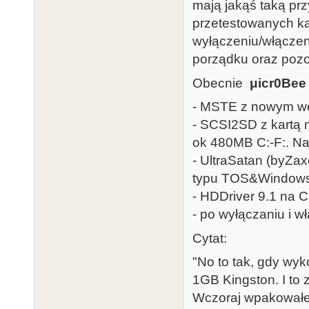
mają jakąś taką prz
przetestowanych kar
wyłączeniu/włączen
porządku oraz pozost
Obecnie
μicr0Bee
- MSTE z nowym we
- SCSI2SD z kartą 
ok 480MB C:-F:. N
- UltraSatan (byZax
typu TOS&Windows
- HDDriver 9.1 na C
- po wyłączaniu i 
Cytat:
"No to tak, gdy wyk
1GB Kingston. I to 
Wczoraj wpakowałem