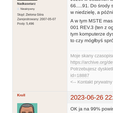
Nadkasetarz
66.....91. Do środy
Nieaktywny
w niedzielę, a późn
Skąd:
Zielona Góra
Zarejestrowany:
2007-05-07
A w tym MSTE ma
Posty:
5,496
001 REV.3 (ten z o
tym komputerze dys
to czy mógłbyś sp
Moje skany czasopism
https://archive.org/d
Potrzebujesz dyskiet
id=18887
<-- Kontakt prywatn
Kroll
2023-06-26 22
OK ja na 99% powin