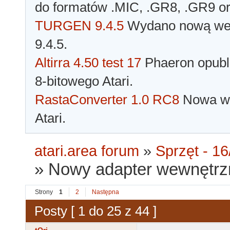
do formatów .MIC, .GR8, .GR9 o
TURGEN 9.4.5
Wydano nową wer
9.4.5.
Altirra 4.50 test 17
Phaeron opubli
8-bitowego Atari.
RastaConverter 1.0 RC8
Nowa wer
Atari.
atari.area forum
»
Sprzęt - 16
»
Nowy adapter wewnętrzn
Strony
1
2
Następna
Posty [ 1 do 25 z 44 ]