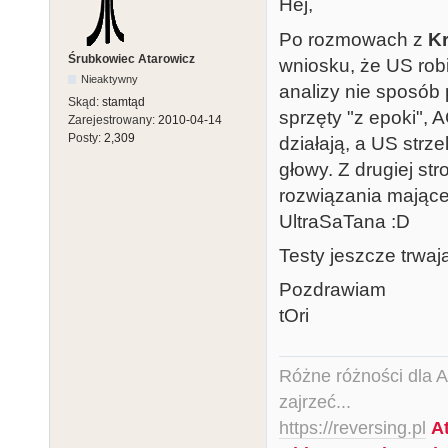
Hej,
Po rozmowach z
K
Śrubkowiec Atarowicz
wniosku, że US rob
Nieaktywny
analizy nie sposób 
Skąd:
stamtąd
sprzęty "z epoki",
Zarejestrowany:
2010-04-14
Posty:
2,309
działają, a US strze
głowy. Z drugiej st
rozwiązania mające
UltraSaTana :D
Testy jeszcze trwaj
Pozdrawiam
tOri
Różne różności dla Ata
zajrzeć...
https://reversing.pl
A