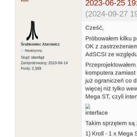
tOri
2023-06-25 19
(2024-09-27 19
Cześć,
Próbowałem kilku po
Śrubkowiec Atarowicz
OK z zastrzeżeniem
Nieaktywny
AdSCSI ze względu
Skąd:
stamtąd
Zarejestrowany:
2010-04-14
Przeprojektowałem 
Posty:
2,309
komputera zamiast 
już ograniczeń co 
więcej niż tylko w
Mega ST, czyli inte
Takim sprzętem są 
1) Kroll - 1 x Mega