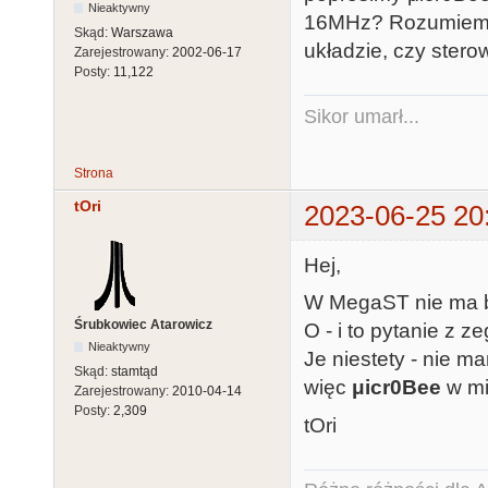
Nieaktywny
16MHz? Rozumiem, ż
Skąd:
Warszawa
układzie, czy stero
Zarejestrowany:
2002-06-17
Posty:
11,122
Sikor umarł...
Strona
tOri
2023-06-25 20
Hej,
W MegaST nie ma b
Śrubkowiec Atarowicz
O - i to pytanie z z
Nieaktywny
Je niestety - nie m
Skąd:
stamtąd
więc
μicr0Bee
w mi
Zarejestrowany:
2010-04-14
Posty:
2,309
tOri