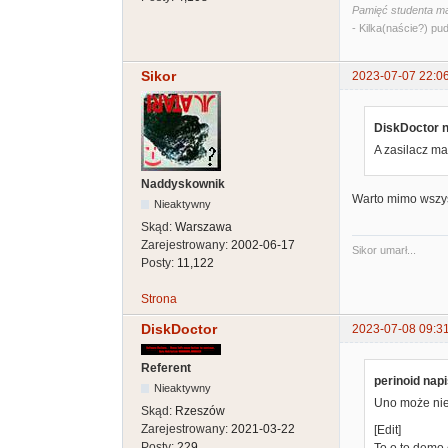
Pamięć studenta ma
- Kilka(naście?) pud
Sikor
2023-07-07 22:0
DiskDoctor n
A zasilacz m
Naddyskownik
Warto mimo wszyst
Nieaktywny
Skąd:
Warszawa
Zarejestrowany:
2002-06-17
Sikor umarł...
Posty:
11,122
Strona
DiskDoctor
2023-07-08 09:3
Referent
perinoid napi
Nieaktywny
Uno może nie
Skąd:
Rzeszów
Zarejestrowany:
2021-03-22
[Edit]
Posty:
229
To o to demo