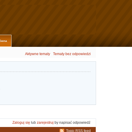
łówna
Aktywne tematy
Tematy bez odpowiedzi
.
Zaloguj się
lub
zarejestruj
by napisać odpowiedź
Topic RSS feed