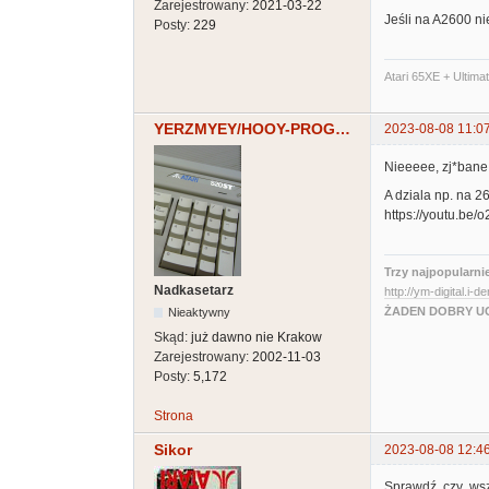
Zarejestrowany:
2021-03-22
Jeśli na A2600 nie
Posty:
229
Atari 65XE + Ultima
YERZMYEY/HOOY-PROGRAM
2023-08-08 11:0
Nieeeee, zj*bane
A dziala np. na 2
https://youtu.be
Trzy najpopularni
Nadkasetarz
http://ym-digital.i-d
ŻADEN DOBRY UC
Nieaktywny
Skąd:
już dawno nie Krakow
Zarejestrowany:
2002-11-03
Posty:
5,172
Strona
Sikor
2023-08-08 12:4
Sprawdź, czy wsz