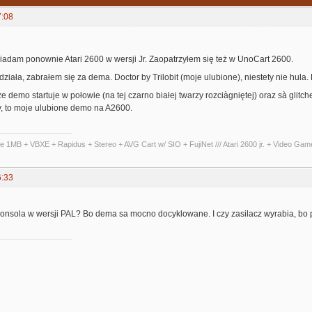
7:08
adam ponownie Atari 2600 w wersji Jr. Zaopatrzyłem się też w UnoCart 2600.
ziała, zabrałem się za dema. Doctor by Trilobit (moje ulubione), niestety nie hula.
że demo startuje w połowie (na tej czarno białej twarzy rozciàgniętej) oraz sà glitc
, to moje ulubione demo na A2600.
te 1MB + VBXE + Rapidus + Stereo + AVG Cart w/ SIO + FujiNet /// Atari 2600 jr. + Video Ga
6:33
 konsola w wersji PAL? Bo dema sa mocno docyklowane. I czy zasilacz wyrabia, bo p