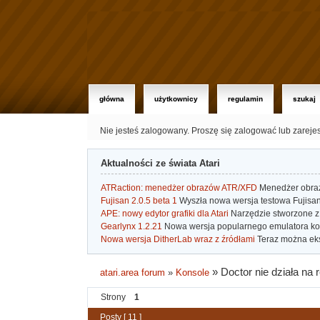
główna
użytkownicy
regulamin
szukaj
Nie jesteś zalogowany.
Proszę się zalogować lub zareje
Aktualności ze świata Atari
ATRaction: menedżer obrazów ATR/XFD
Menedżer obrazó
Fujisan 2.0.5 beta 1
Wyszła nowa wersja testowa Fujisan 
APE: nowy edytor grafiki dla Atari
Narzędzie stworzone z 
Gearlynx 1.2.21
Nowa wersja popularnego emulatora kons
Nowa wersja DitherLab wraz z źródłami
Teraz można eks
»
Doctor nie działa na 
atari.area forum
»
Konsole
Strony
1
Posty [ 11 ]