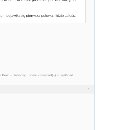
j - pojawiła się pierwsza połowa. I idzie całość.
me Brain + Harmony Encore + Pluscart(+) + Synthcart
7