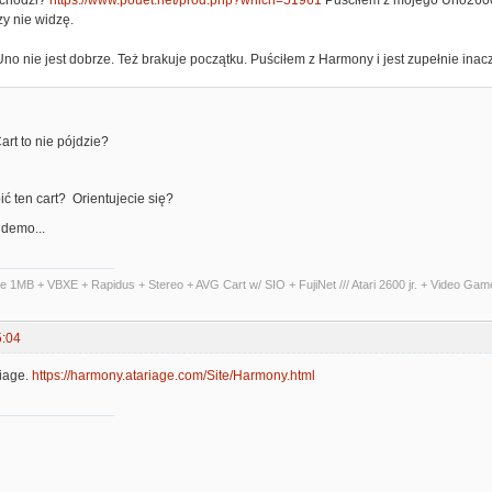
zy nie widzę.
Uno nie jest dobrze. Też brakuje początku. Puściłem z Harmony i jest zupełnie inacze
art to nie pójdzie?
ić ten cart? Orientujecie się?
 demo...
te 1MB + VBXE + Rapidus + Stereo + AVG Cart w/ SIO + FujiNet /// Atari 2600 jr. + Video Ga
5:04
riage.
https://harmony.atariage.com/Site/Harmony.html