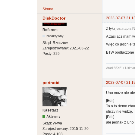
Strona
DiskDoctor
2023-07-07 21:1
Z tyłu jest napis PA
Referent
Nieaktywny
A zasilacz mam w
Skąd:
Rzeszów
Więc co jest nie 
Zarejestrowany:
2021-03-22
BTW podłàczone 
Posty:
229
Atari 65XE + Ultima
perinoid
2023-07-07 21:1
Uno może nie obs
[Edit]
To o to demo cho
Kasetarz
gliczy nie widzę.
Aktywny
[Edit]
ale jednak z Uno 
Skąd:
W-wa
Zarejestrowany:
2015-11-20
Posty:
4,108