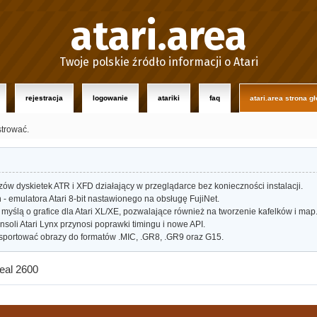
atari.area
Twoje polskie źródło informacji o Atari
rejestracja
logowanie
atariki
faq
atari.area strona g
strować.
w dyskietek ATR i XFD działający w przeglądarce bez konieczności instalacji.
- emulatora Atari 8-bit nastawionego na obsługę FujiNet.
myślą o grafice dla Atari XL/XE, pozwalające również na tworzenie kafelków i map
oli Atari Lynx przynosi poprawki timingu i nowe API.
portować obrazy do formatów .MIC, .GR8, .GR9 oraz G15.
real 2600