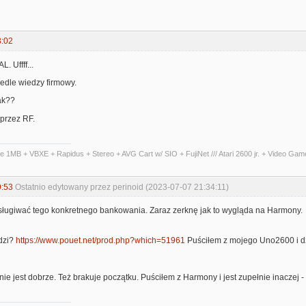
3:02
L. Uffff...
edle wiedzy firmowy.
tak??
przez RF.
te 1MB + VBXE + Rapidus + Stereo + AVG Cart w/ SIO + FujiNet /// Atari 2600 jr. + Video Ga
9:53
Ostatnio edytowany przez perinoid (2023-07-07 21:34:11)
ługiwać tego konkretnego bankowania. Zaraz zerknę jak to wygląda na Harmony.
dzi?
https://www.pouet.net/prod.php?which=51961
Puściłem z mojego Uno2600 i dzi
nie jest dobrze. Też brakuje początku. Puściłem z Harmony i jest zupełnie inaczej - 