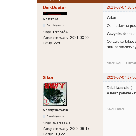
DiskDoctor
2023-07-07 16:3
Witam,
Referent
Nieaktywny
Od niedawna posi
Skąd:
Rzeszów
Wszystko dobrze d
Zarejestrowany:
2021-03-22
Objawy sà takie, 
Posty:
229
bardzo wdzięczny
Atari 65XE + Ultima
Sikor
2023-07-07 17:5
Dział konsole ;)
A teraz pytanie -
Sikor umarł...
Naddyskownik
Nieaktywny
Skąd:
Warszawa
Zarejestrowany:
2002-06-17
Posty:
11,122