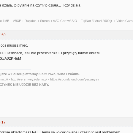
 działa, to pytanie na czym to działa... I czy działa.
te 1MB + VBXE + Rapidus + Stereo + AVG Cart w/ SIO + FujiNet /// Atari 2600 jr. + Video Ga
7:50
 cos musisz miec.
600 Flashback, jesli nie przeszkadza Ci przycięty format obrazu.
/o2kyA02KHuM
ejsze w Polsce platformy 8-bit: Piwo, Wino i Wódka.
emo.pl/
-
http://yerzmyey.i-demo.pl
-
https://soundcloud.com/yerzmyey
ZYNEK NIE UJDZIE BEZ KARY.
6:17
ystkie układy masz PAL. Dema są wycyklowane i często to jest problemem.