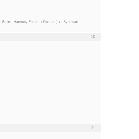
me Brain + Harmony Encore + Pluscart(+) + Synthcart
10
11