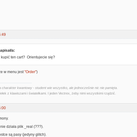
5:49
apisał/a:
 kupić ten cart? Orientujecie się?
ze w menu jest
"Order"
)
 charakter kwantowy - student wie wszystko, ale jednocześnie nic nie pamięta.
ełek z klawiszami i światełkami. I jeden Vectrex, żeby nimi wszystkimi rządzić.
5:00
mony.
nie działa plik _real (???).
stce są pasy (jedyny glitch).