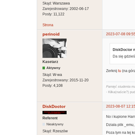
Skąd:
Warszawa
Zarejestrowany:
2002-06-17
Posty:
11,122
Strona
perinoid
2023-07-08 09:5
DiskDoctor n
Da się gdzieś
Kasetarz
Aktywny
Zerknij
tu
(na gór
Skąd:
W-wa
Zarejestrowany:
2015-11-20
Posty:
4,108
Pamięć studenta ma
- Kilka(naście?) pud
DiskDoctor
2023-08-07 12:1
No i kupione Har
Referent
Nieaktywny
Działa plik _emu, 
Skąd:
Rzeszów
Poza tym na tej ko