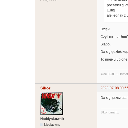
początku glic
[Edit]
ale jednak z 
Dzięki.
Czyli co -- z UnoC
Słabo...
Da się gdzieś kup
To moje ulubione
Atari 65XE + Ultima
Sikor
2023-07-08 09:5
Da się, przez ata
Sikor umarł...
Naddyskownik
Nieaktywny