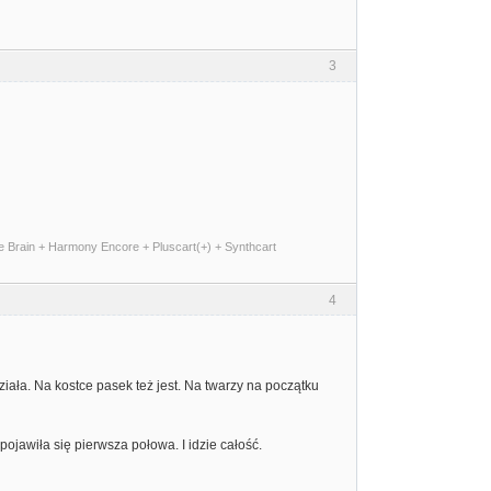
3
me Brain + Harmony Encore + Pluscart(+) + Synthcart
4
ała. Na kostce pasek też jest. Na twarzy na początku
pojawiła się pierwsza połowa. I idzie całość.