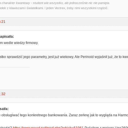
 charakter kwantowy - student wie wszystko, ale jednocześnie nic nie pamięta.
ełek z klawiszami i światełkami. I jeden Vectrex, żeby nimi wszystkimi rządzić.
6:21
apisał/a:
am wedle wiedzy firmowy.
ko sprawdzić jego parametry, jest już wiekowy. Ale Perinoid wyjaśnił już, że to
1:32
sał/a:
 obsługiwać tego konkretnego bankowania. Zaraz zerknę jak to wygląda na Harmo
 chodzi?
https://www.pouet.net/prod.php?which=51961
Puściłem z mojego Uno2600 i