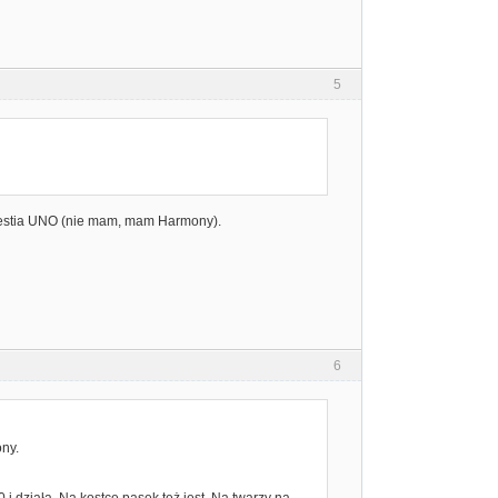
5
 kwestia UNO (nie mam, mam Harmony).
6
ny.
 działa. Na kostce pasek też jest. Na twarzy na