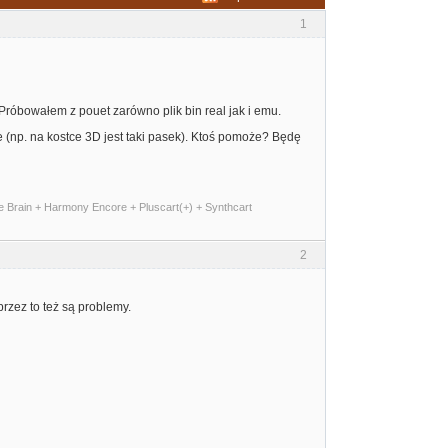
1
 Próbowałem z pouet zarówno plik bin real jak i emu.
he (np. na kostce 3D jest taki pasek). Ktoś pomoże? Będę
me Brain + Harmony Encore + Pluscart(+) + Synthcart
2
rzez to też są problemy.