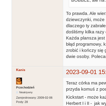
BOBBLE, ale na A
To prawda. Ale wierz
dziewczynki, może d
dlaczego ty zabrałe
dośliśmy kilka razy
Każda plansza jest
błąd programowy, ki
zrobić i kończy się 
dwie osoby. Polec
Kanis
2023-09-01 15
Teraz córka ma pew
Przechodzień
przyda komuś z p
Nieaktywny
Kickstart - może ka
Zarejestrowany:
2009-02-06
Posty:
28
Herbert I i II - jak w