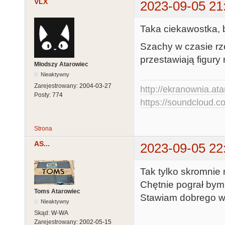
VLX
2023-09-05 21
Taka ciekawostka, b
Szachy w czasie rz
przestawiają figury
Młodszy Atarowiec
Nieaktywny
Zarejestrowany:
2004-03-27
http://ekranownia.atar
Posty:
774
https://soundcloud.co
Strona
AS...
2023-09-05 22
Tak tylko skromnie 
Chętnie pograł bym 
Toms Atarowiec
Stawiam dobrego wh
Nieaktywny
Skąd:
W-WA
Zarejestrowany:
2002-05-15