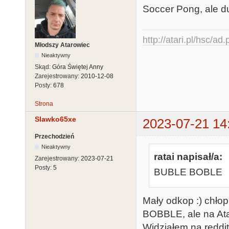
Soccer Pong, ale d
http://atari.pl/hsc/ad
Młodszy Atarowiec
Nieaktywny
Skąd:
Góra Świętej Anny
Zarejestrowany:
2010-12-08
Posty:
678
Strona
Slawko65xe
2023-07-21 14
Przechodzień
Nieaktywny
ratai napisał/a:
Zarejestrowany:
2023-07-21
Posty:
5
BUBLE BOBLE
Mały odkop :) chło
BOBBLE, ale na Ata
Widziałem na reddit,