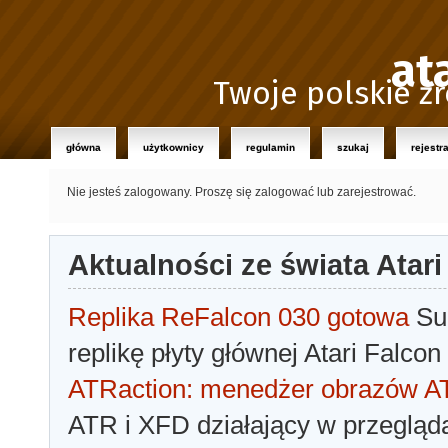
at
Twoje polskie źr
główna
użytkownicy
regulamin
szukaj
rejestr
Nie jesteś zalogowany.
Proszę się zalogować lub zarejestrować.
Aktualności ze świata Atari
Replika ReFalcon 030 gotowa
Sua
replikę płyty głównej Atari Falcon
ATRaction: menedżer obrazów 
ATR i XFD działający w przegląda