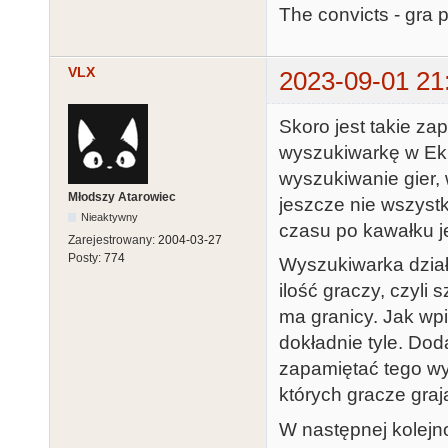
The convicts - gra
VLX
2023-09-01 21
Skoro jest takie za
wyszukiwarkę w Ek
wyszukiwanie gier, 
Młodszy Atarowiec
jeszcze nie wszystk
Nieaktywny
czasu po kawałku j
Zarejestrowany:
2004-03-27
Posty:
774
Wyszukiwarka dział
ilość graczy, czyli 
ma granicy. Jak wp
dokładnie tyle. Do
zapamiętać tego wyr
których gracze gra
W następnej kolejn