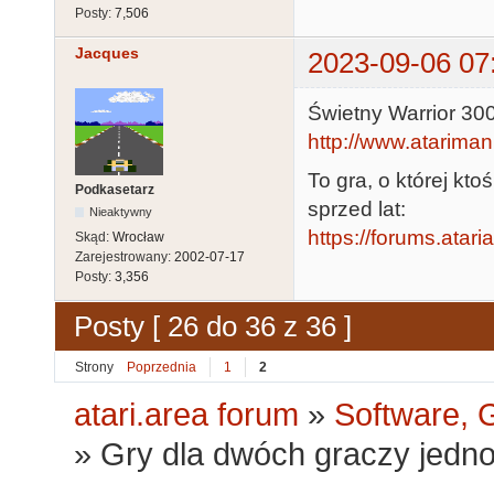
Posty:
7,506
Jacques
2023-09-06 07
Świetny Warrior 30
http://www.atariman
To gra, o której kt
Podkasetarz
sprzed lat:
Nieaktywny
https://forums.atari
Skąd:
Wrocław
Zarejestrowany:
2002-07-17
Posty:
3,356
Posty [ 26 do 36 z 36 ]
Strony
Poprzednia
1
2
atari.area forum
»
Software, G
»
Gry dla dwóch graczy jedno