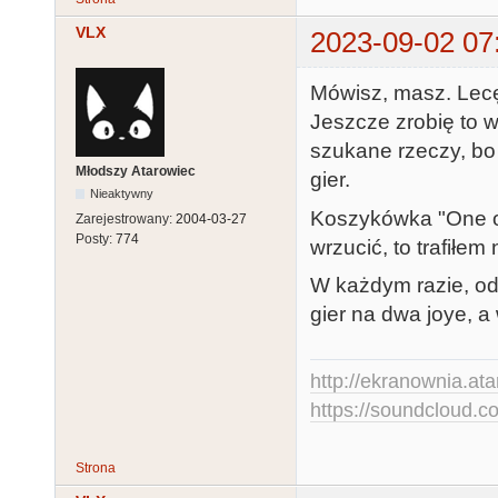
VLX
2023-09-02 07
Mówisz, masz. Lecę
Jeszcze zrobię to w
szukane rzeczy, bo
Młodszy Atarowiec
gier.
Nieaktywny
Koszykówka "One on
Zarejestrowany:
2004-03-27
Posty:
774
wrzucić, to trafiłem 
W każdym razie, od
gier na dwa joye, a
http://ekranownia.atar
https://soundcloud.co
Strona