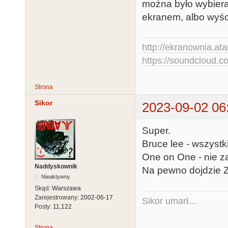
można było wybiera
ekranem, albo wyśc
http://ekranownia.atar
https://soundcloud.co
Strona
Sikor
2023-09-02 06
Super.
Bruce lee - wszystk
One on One - nie z
Naddyskownik
Na pewno dojdzie
Nieaktywny
Skąd:
Warszawa
Zarejestrowany:
2002-06-17
Sikor umarł...
Posty:
11,122
Strona