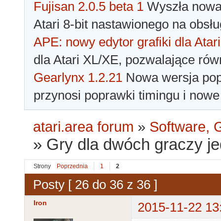
Fujisan 2.0.5 beta 1
Wyszła nowa 
Atari 8-bit nastawionego na obsłu
APE: nowy edytor grafiki dla Atari
dla Atari XL/XE, pozwalające rów
Gearlynx 1.2.21
Nowa wersja popu
przynosi poprawki timingu i nowe
atari.area forum
»
Software, G
»
Gry dla dwóch graczy j
Strony
Poprzednia
1
2
Posty [ 26 do 36 z 36 ]
Iron
2015-11-22 13