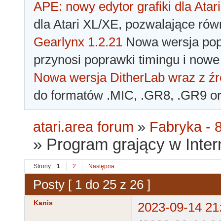
APE: nowy edytor grafiki dla Atari
dla Atari XL/XE, pozwalające rów
Gearlynx 1.2.21
Nowa wersja popu
przynosi poprawki timingu i nowe
Nowa wersja DitherLab wraz z źr
do formatów .MIC, .GR8, .GR9 o
atari.area forum
»
Fabryka - 8
»
Program grający w Inter
Strony
1
2
Następna
Posty [ 1 do 25 z 26 ]
Kanis
2023-09-14 21