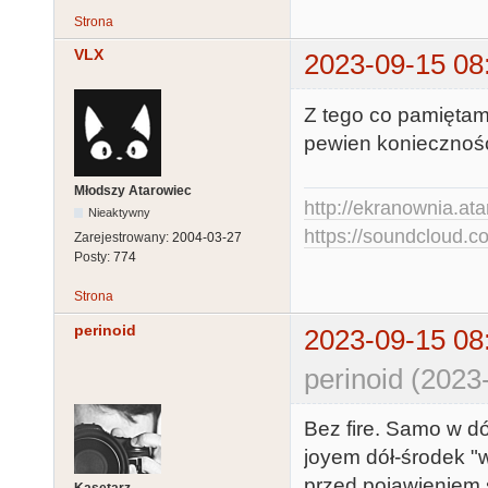
Strona
VLX
2023-09-15 08
Z tego co pamiętam, 
pewien konieczności
Młodszy Atarowiec
http://ekranownia.atar
Nieaktywny
https://soundcloud.co
Zarejestrowany:
2004-03-27
Posty:
774
Strona
perinoid
2023-09-15 08
perinoid (2023
Bez fire. Samo w dó
joyem dół-środek "w
przed pojawieniem 
Kasetarz