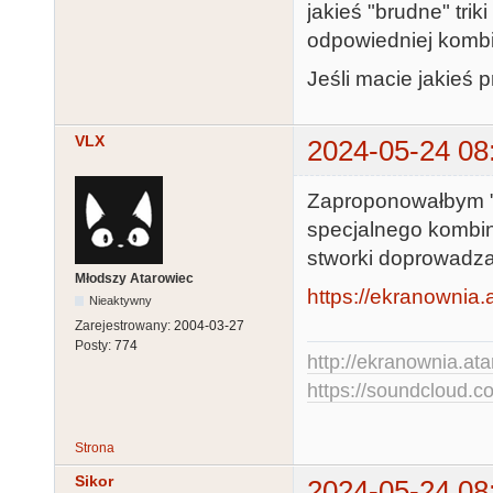
jakieś "brudne" tri
odpowiedniej kombi
Jeśli macie jakieś 
VLX
2024-05-24 08
Zaproponowałbym "O
specjalnego kombin
stworki doprowadza
Młodszy Atarowiec
https://ekranownia.
Nieaktywny
Zarejestrowany:
2004-03-27
Posty:
774
http://ekranownia.atar
https://soundcloud.co
Strona
Sikor
2024-05-24 08