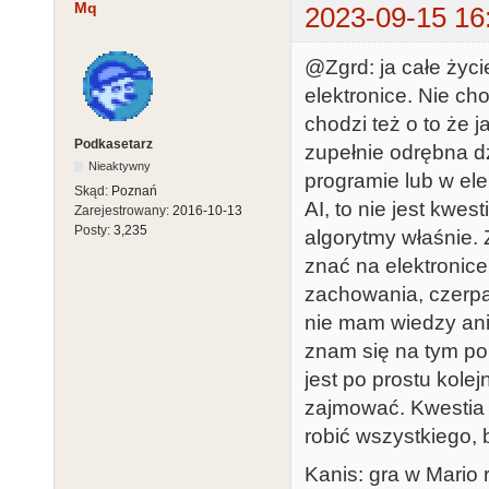
Mq
2023-09-15 16
@Zgrd: ja całe życ
elektronice. Nie cho
chodzi też o to że 
Podkasetarz
zupełnie odrębna dz
Nieaktywny
programie lub w el
Skąd:
Poznań
AI, to nie jest kwe
Zarejestrowany:
2016-10-13
Posty:
3,235
algorytmy właśnie. 
znać na elektronic
zachowania, czerpać
nie mam wiedzy ani 
znam się na tym po 
jest po prostu kolej
zajmować. Kwestia t
robić wszystkiego, 
Kanis: gra w Mario 