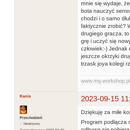
mnie się wydaje, że
bota nauczyć sensow
chodzi i o samo dłu
faktycznie zrobić?
drugiego gracza, to
grę i uczyć się nowy
człowiek:-) Jednak
jeszcze okrzyki drug
trzask joya kolegi 
www.mq-workshop.p
Kanis
2023-09-15 11
Dziękuję za miłe k
Przechodzień
Program podłącza si
Nieaktywny
odbywa się pobieran