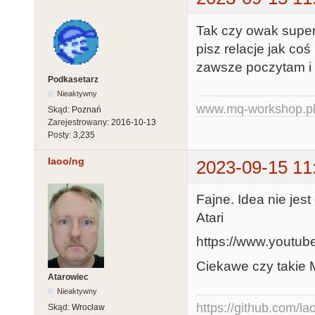
Tak czy owak super
pisz relacje jak coś
zawsze poczytam i o
Podkasetarz
Nieaktywny
www.mq-workshop.p
Skąd:
Poznań
Zarejestrowany:
2016-10-13
Posty:
3,235
laoo/ng
2023-09-15 11
Fajne. Idea nie jes
Atari
https://www.yout
Ciekawe czy takie M
Atarowiec
Nieaktywny
https://github.com/la
Skąd:
Wrocław