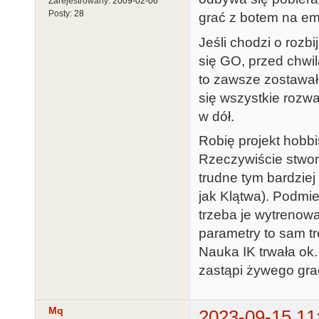
Zarejestrowany:
2009-02-06
Posty:
28
grać z botem na em
Jeśli chodzi o rozb
się GO, przed chwi
to zawsze zostawał
się wszystkie rozwa
w dół.
Robię projekt hobbi
Rzeczywiście stworz
trudne tym bardzie
jak Klątwa). Podmie
trzeba je wytrenowa
parametry to sam t
Nauka IK trwała ok
zastąpi żywego grac
Mq
2023-09-15 11