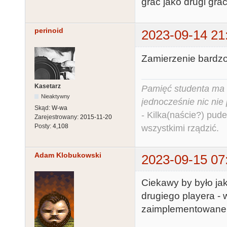
grać jako drugi gra
perinoid
2023-09-14 21
Zamierzenie bardzo 
Kasetarz
Pamięć studenta ma c
Nieaktywny
jednocześnie nic nie
Skąd:
W-wa
- Kilka(naście?) pude
Zarejestrowany:
2015-11-20
Posty:
4,108
wszystkimi rządzić.
Adam Klobukowski
2023-09-15 07
Ciekawy by było jak
drugiego playera - 
zaimplementowane 