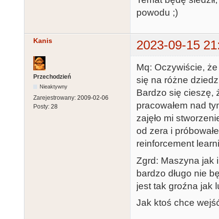
powodu ;)
Kanis
2023-09-15 21
Mq: Oczywiście, że 
Przechodzień
się na różne dziedz
Nieaktywny
Bardzo się cieszę, 
Zarejestrowany:
2009-02-06
pracowałem nad tym
Posty:
28
zajęło mi stworzeni
od zera i próbował
reinforcement learn
Zgrd: Maszyna jak i
bardzo długo nie bę
jest tak groźna jak 
Jak ktoś chce wejś