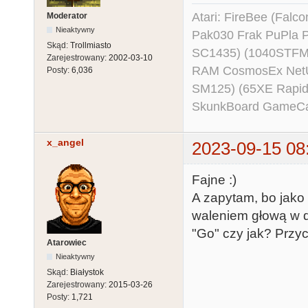
Atari: FireBee (Fal
Moderator
Nieaktywny
Pak030 Frak PuPla
Skąd:
Trollmiasto
SC1435) (1040STFM
Zarejestrowany:
2002-03-10
RAM CosmosEx NetU
Posty:
6,036
SM125) (65XE Rapi
SkunkBoard GameCart
x_angel
2023-09-15 08
Fajne :)
A zapytam, bo jako 
waleniem głową w de
"Go" czy jak? Przyc
Atarowiec
Nieaktywny
Skąd:
Białystok
Zarejestrowany:
2015-03-26
Posty:
1,721