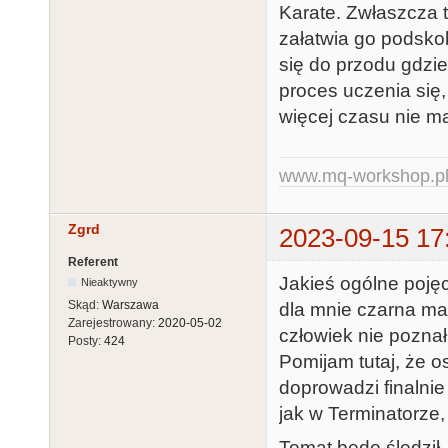
Karate. Zwłaszcza t
załatwia go podskok
się do przodu gdzie
proces uczenia się,
więcej czasu nie m
www.mq-workshop.p
Zgrd
2023-09-15 17
Referent
Jakieś ogólne pojęc
Nieaktywny
Skąd:
Warszawa
dla mnie czarna ma
Zarejestrowany:
2020-05-02
człowiek nie poznał
Posty:
424
Pomijam tutaj, że o
doprowadzi finalnie
jak w Terminatorze,
Temat będę śledził,