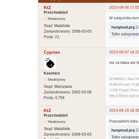
KtZ
2023-09-06 17:0
Przechodzień
W załączniku kon
Nieaktywny
Skąd:
Malahide
hangmad.prg
27
Zarejestrowany:
2008-03-03
Tylko zalogowan
Posty:
21
Cyprian
2023-09-07 16:1
nie za łatwa ale f
Kasetarz
ATW800/2 / Atari V4
Nieaktywny
SUB/AVGcart / Fuji
Skąd:
Warszawa
/ USB Floppy Drive 
Zarejestrowany:
2002-03-09
http://260ste.atari.o
Posty:
4,756
KtZ
2023-09-15 18:3
Przechodzień
Poprawiłem kilka 
Nieaktywny
Skąd:
Malahide
hangmad.prg
27
Zarejestrowany:
2008-03-03
Tylko zalogowan