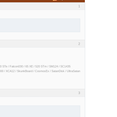
1
2
 1040 STe / Falcon030 / 65 XE / 520 STm / SM124 / SC1435
000 / XCA12 / SkunkBoard / CosmosEx / SatanDisk / UltraSatan
3