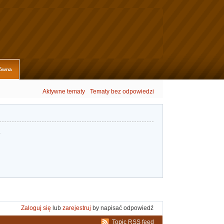
łówna
Aktywne tematy
Tematy bez odpowiedzi
.
Zaloguj się
lub
zarejestruj
by napisać odpowiedź
Topic RSS feed