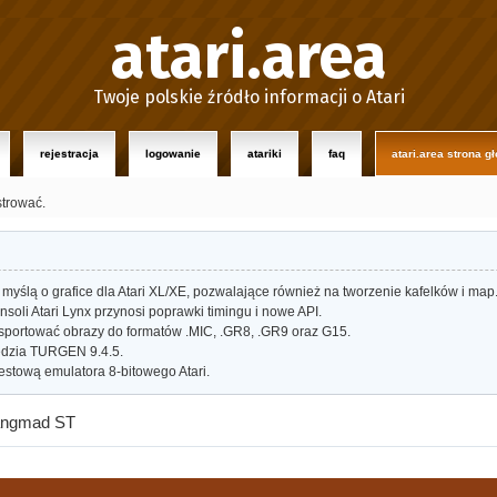
atari.area
Twoje polskie źródło informacji o Atari
rejestracja
logowanie
atariki
faq
atari.area strona g
strować.
myślą o grafice dla Atari XL/XE, pozwalające również na tworzenie kafelków i map
oli Atari Lynx przynosi poprawki timingu i nowe API.
portować obrazy do formatów .MIC, .GR8, .GR9 oraz G15.
dzia TURGEN 9.4.5.
estową emulatora 8-bitowego Atari.
angmad ST