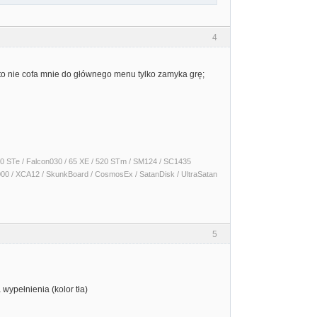
4
 to nie cofa mnie do głównego menu tylko zamyka grę;
 1040 STe / Falcon030 / 65 XE / 520 STm / SM124 / SC1435
000 / XCA12 / SkunkBoard / CosmosEx / SatanDisk / UltraSatan
5
ypełnienia (kolor tła)