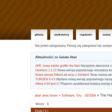
główna
użytkownicy
regulamin
szukaj
Nie jesteś zalogowany.
Proszę się zalogować lub zareje
Aktualności ze świata Atari
APE: nowy edytor grafiki dla Atari
Narzędzie stworzone z 
Gearlynx 1.2.21
Nowa wersja popularnego emulatora kons
Nowa wersja DitherLab wraz z źródłami
Teraz można eks
TURGEN 9.4.5
Wydano nową wersję popularnego narzę
Altirra 4.50 test 17
Phaeron opublikował kolejną wersję t
»
The H
atari.area forum
»
Software, Gry - 16/32bit
Strony
1
Posty [ 5 ]