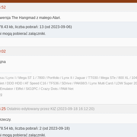
5:52
wersja The Hangmad z małego Atari.
8.43 kb, liczba pobrań: 13 (od 2023-09-06)
i mogą pobierać załączniki.
0:02
ajna
sa / Lynx I / Mega ST 1 / 7800 / Portfolio / Lynx II / Jaguar / TT030 / Mega STe / 800 XL /
Net / DDD HDD / AT Speed C16 / TF536 / SDrive / PAK68/3 / Lynx Multi Card / LDW Super 2
Emulator / Eiffel / SIO2PC / Crazy Dots / PAM Net
rg
6:25
Ostatnio edytowany przez KtZ (2023-09-18 16:12:20)
rzeczy.
8.54 kb, liczba pobrań: 2 (od 2023-09-18)
i mogą pobierać załączniki.