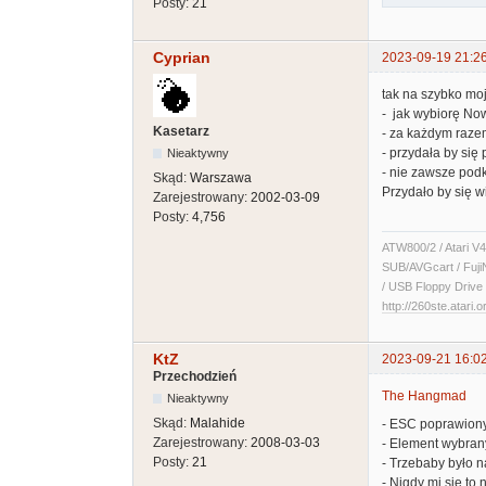
Posty:
21
Cyprian
2023-09-19 21:2
tak na szybko mo
- jak wybiorę Now
Kasetarz
- za każdym raze
- przydała by się
Nieaktywny
- nie zawsze pod
Skąd:
Warszawa
Przydało by się w
Zarejestrowany:
2002-03-09
Posty:
4,756
ATW800/2 / Atari V4
SUB/AVGcart / Fuji
/ USB Floppy Drive 
http://260ste.atari.o
KtZ
2023-09-21 16:0
Przechodzień
The Hangmad
Nieaktywny
Skąd:
Malahide
- ESC poprawion
Zarejestrowany:
2008-03-03
- Element wybran
Posty:
21
- Trzebaby było 
- Nigdy mi się to 