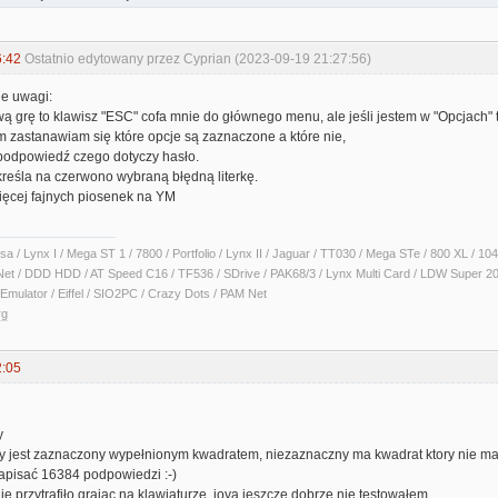
6:42
Ostatnio edytowany przez Cyprian (2023-09-19 21:27:56)
je uwagi:
ą grę to klawisz "ESC" cofa mnie do głównego menu, ale jeśli jestem w "Opcjach"
m zastanawiam się które opcje są zaznaczone a które nie,
 podpowiedź czego dotyczy hasło.
kreśla na czerwono wybraną błędną literkę.
ięcej fajnych piosenek na YM
sa / Lynx I / Mega ST 1 / 7800 / Portfolio / Lynx II / Jaguar / TT030 / Mega STe / 800 XL /
Net / DDD HDD / AT Speed C16 / TF536 / SDrive / PAK68/3 / Lynx Multi Card / LDW Super 2
Emulator / Eiffel / SIO2PC / Crazy Dots / PAM Net
rg
2:05
y
y jest zaznaczony wypełnionym kwadratem, niezaznaczny ma kwadrat ktory nie ma w
napisać 16384 podpowiedzi :-)
nie przytrafiło grając na klawiaturze, joya jeszcze dobrze nie testowałem