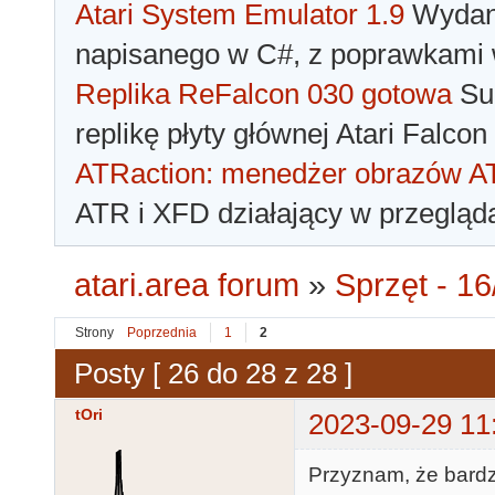
Atari System Emulator 1.9
Wydano
napisanego w C#, z poprawkami w
Replika ReFalcon 030 gotowa
Sua
replikę płyty głównej Atari Falcon
ATRaction: menedżer obrazów 
ATR i XFD działający w przegląda
atari.area forum
»
Sprzęt - 16
Strony
Poprzednia
1
2
Posty [ 26 do 28 z 28 ]
tOri
2023-09-29 11
Przyznam, że bardz