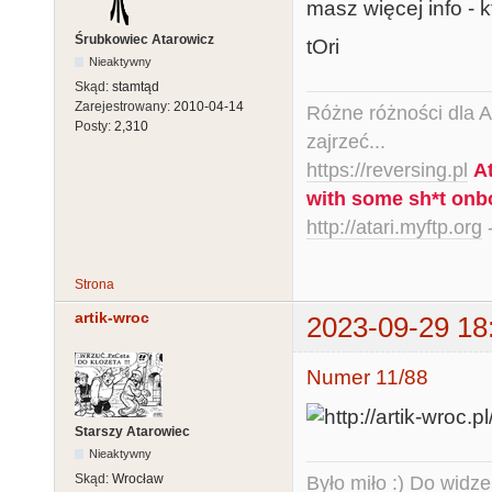
masz więcej info - k
Śrubkowiec Atarowicz
tOri
Nieaktywny
Skąd:
stamtąd
Zarejestrowany:
2010-04-14
Różne różności dla Ata
Posty:
2,310
zajrzeć...
https://reversing.pl
A
with some sh*t onb
http://atari.myftp.org
-
Strona
artik-wroc
2023-09-29 18
Numer 11/88
Starszy Atarowiec
Nieaktywny
Skąd:
Wrocław
Było miło :) Do widze