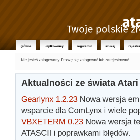
at
Twoje polskie źr
główna
użytkownicy
regulamin
szukaj
rejestr
Nie jesteś zalogowany.
Proszę się zalogować lub zarejestrować.
Aktualności ze świata Atari
Gearlynx 1.2.23
Nowa wersja emul
wsparcie dla ComLynx i wiele po
VBXETERM 0.23
Nowa wersja t
ATASCII i poprawkami błędów.