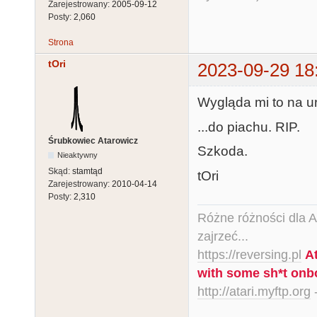
Zarejestrowany:
2005-09-12
Posty:
2,060
Strona
tOri
2023-09-29 18
Wygląda mi to na u
...do piachu. RIP.
Śrubkowiec Atarowicz
Szkoda.
Nieaktywny
Skąd:
stamtąd
tOri
Zarejestrowany:
2010-04-14
Posty:
2,310
Różne różności dla Ata
zajrzeć...
https://reversing.pl
A
with some sh*t onb
http://atari.myftp.org
-