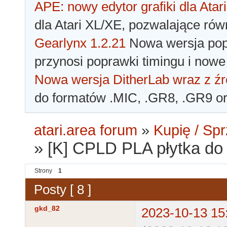
APE: nowy edytor grafiki dla Atari
dla Atari XL/XE, pozwalające rów
Gearlynx 1.2.21
Nowa wersja popu
przynosi poprawki timingu i nowe
Nowa wersja DitherLab wraz z źr
do formatów .MIC, .GR8, .GR9 o
atari.area forum
»
Kupię / Sp
»
[K] CPLD PLA płytka d
Strony
1
Posty [ 8 ]
gkd_82
2023-10-13 15