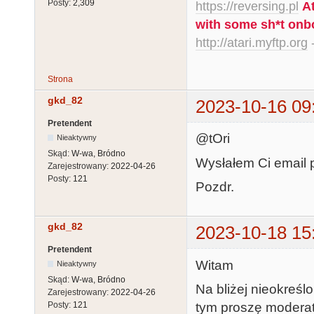
Posty:
2,309
https://reversing.pl
A
with some sh*t onb
http://atari.myftp.org
-
Strona
gkd_82
2023-10-16 09
Pretendent
@tOri
Nieaktywny
Skąd:
W-wa, Bródno
Wysłałem Ci email p
Zarejestrowany:
2022-04-26
Posty:
121
Pozdr.
gkd_82
2023-10-18 15
Pretendent
Witam
Nieaktywny
Skąd:
W-wa, Bródno
Na bliżej nieokreś
Zarejestrowany:
2022-04-26
tym proszę moderat
Posty:
121