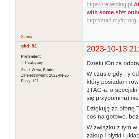
https://reversing.pl
A
with some sh*t onb
http://atari.myftp.org
-
Strona
gkd_82
2023-10-13 21
Pretendent
Dzięki tOri za odpo
Nieaktywny
Skąd:
W-wa, Bródno
W czasie gdy Ty od
Zarejestrowany:
2022-04-26
który posiadam równ
Posty:
121
JTAG-a, a specjaln
się przypomina) ni
Dziękuję za ofertę 
coś na gotowo, bez
W związku z tym w 
zakup i płytki i ukła