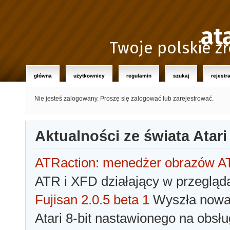
at
Twoje polskie źr
główna
użytkownicy
regulamin
szukaj
rejestr
Nie jesteś zalogowany.
Proszę się zalogować lub zarejestrować.
Aktualności ze świata Atari
ATRaction: menedżer obrazów 
ATR i XFD działający w przegląda
Fujisan 2.0.5 beta 1
Wyszła nowa 
Atari 8-bit nastawionego na obsłu