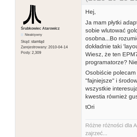
Hej,
Ja mam płytki ada
Śrubkowiec Atarowicz
sobie wlutować gol
Nieaktywny
osobna...Bo rozumie
Skąd:
stamtąd
dokładnie taki 'layo
Zarejestrowany:
2010-04-14
Posty:
2,309
Wiesz, że ten EPM
programatorze? Ni
Osobiście polecam r
"fajniejsze" i środo
wszystkie interesu
kwestia również gus
tOri
Różne różności dla Ata
zajrzeć...