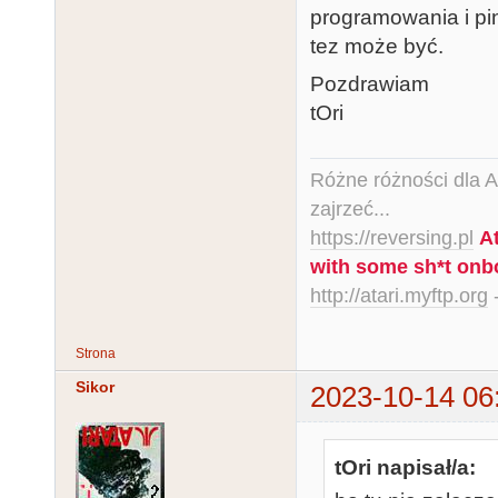
programowania i pin
tez może być.
Pozdrawiam
tOri
Różne różności dla Ata
zajrzeć...
https://reversing.pl
A
with some sh*t onb
http://atari.myftp.org
-
Strona
Sikor
2023-10-14 06
tOri napisał/a: