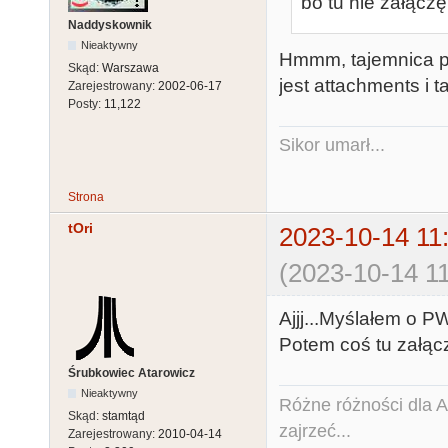
bo tu nie załączę 
Naddyskownik
Nieaktywny
Hmmm, tajemnica pr
Skąd:
Warszawa
jest attachments i 
Zarejestrowany:
2002-06-17
Posty:
11,122
Sikor umarł...
Strona
tOri
2023-10-14 11
(2023-10-14 11
Ajjj...Myślałem o P
Potem coś tu załą
Śrubkowiec Atarowicz
Nieaktywny
Różne różności dla Ata
Skąd:
stamtąd
zajrzeć...
Zarejestrowany:
2010-04-14