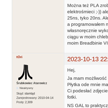
Można też PLA zrob
elektrośmieci ;-)) a
25ns, tyko 20ns. Al
a programowałem n
własnoręcznie wyk
ciągu w moim chleb
moim Breadbinie VI
tOri
2023-10-13 22
Hej,
Ja mam możliwość 
Śrubkowiec Atarowicz
Płytka ode mnie ma
Nieaktywny
Ci podesłać zdjęcie.
Skąd:
stamtąd
fotki.
Zarejestrowany:
2010-04-14
Posty:
2,309
NS GAL to praktycz