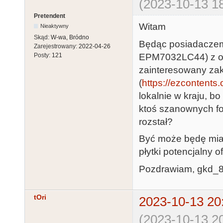
(2023-10-13 18
Pretendent
Witam
Nieaktywny
Skąd:
W-wa, Bródno
Będąc posiadaczem
Zarejestrowany:
2022-04-26
EPM7032LC44) z odz
Posty:
121
zainteresowany zak
(
https://ezcontents.
lokalnie w kraju, 
ktoś szanownych fo
rozstał?
Być może będę miał
płytki potencjalny o
Pozdrawiam, gkd_
tOri
2023-10-13 20
(2023-10-13 20