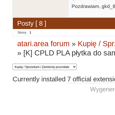
Pozdrawiam, gkd_8
Posty [ 8 ]
Strony
1
atari.area forum
»
Kupię / Sp
»
[K] CPLD PLA płytka do sa
Currently installed
7 official extens
Wygenero