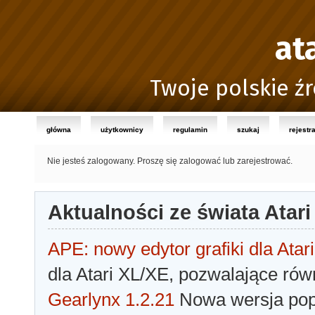
at
Twoje polskie źr
główna
użytkownicy
regulamin
szukaj
rejestr
Nie jesteś zalogowany.
Proszę się zalogować lub zarejestrować.
Aktualności ze świata Atari
APE: nowy edytor grafiki dla Atari
dla Atari XL/XE, pozwalające rów
Gearlynx 1.2.21
Nowa wersja popu