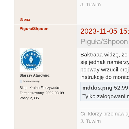
J. Tuwim
Strona
Piguła/Shpoon
2023-11-05 15
Piguła/Shpoon
Baktraaa widzę, że
się jednak namierzy
pcbway wrzucił proj
Starszy Atarowiec
instrukcję do moni
Nieaktywny
mddos.png
52.99 
Skąd:
Kraina Fałszywości
Zarejestrowany:
2002-03-09
Tylko zalogowani m
Posty:
2,335
Ci, którzy przemawia
J. Tuwim