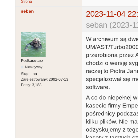
Strona
seban
2023-11-04 22
seban (2023-1
W archiwum są dwie
UM/AST/Turbo2000F 
przerobiona przez A
Podkasetarz
chodzi o wersję syg
Nieaktywny
raczej to Piotra Ja
Skąd:
-oo
specjalizował się m
Zarejestrowany:
2002-07-13
Posty:
3,188
software.
A co do niepełnej w
kasecie firmy Empe
pośrednicy podczas
kilku plików. Nie m
odzyskujemy z tego
kasety z tamtych cz