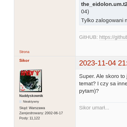
the_eidolon.um.t2k
04)
Tylko zalogowani m
GitHUB:
https://gith
Strona
Sikor
2023-11-04 21
Super. Ale skoro to
temat? I czy sa in
pytam)?
Naddyskownik
Nieaktywny
Sikor umarł...
Skąd:
Warszawa
Zarejestrowany:
2002-06-17
Posty:
11,122