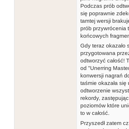
Podczas prób odtwo
się poprawnie zdek
tamtej wersji brak
prób przywrócenia te
końcowych fragmen
Gdy teraz okazało s
przygotowana przez
odtworzyć całość! 
od "Unerring Master
konwersji nagrań do
taśmie okazała si
odtworzenie wszyst
rekordy, zastępując
poziomów które uni
to w całość.
Przyszedł zatem cz