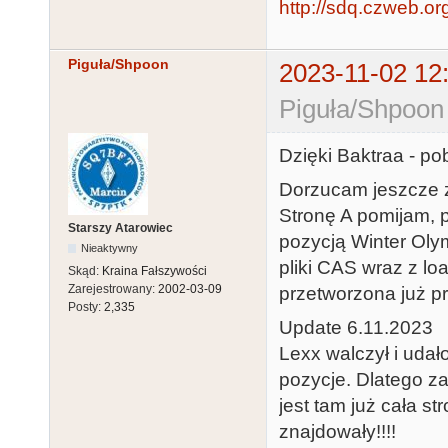
http://sdq.czweb.or
Piguła/Shpoon
2023-11-02 12
Piguła/Shpoon
Dzięki Baktraa - po
Dorzucam jeszcze 
Stronę A pomijam, 
Starszy Atarowiec
pozycją Winter Oly
Nieaktywny
pliki CAS wraz z l
Skąd:
Kraina Fałszywości
Zarejestrowany:
2002-03-09
przetworzona już p
Posty:
2,335
Update 6.11.2023
Lexx walczył i udał
pozycje. Dlatego z
jest tam już cała st
znajdowały!!!!