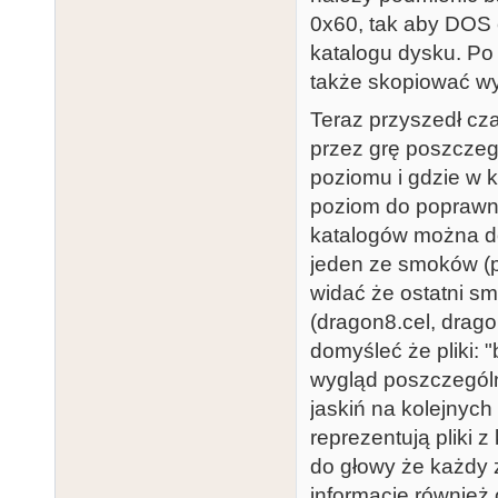
41 50  B....LE
0x60, tak aby DOS c
0000b4d0: 42 
katalogu dysku. Po 
41 50  B....LE
także skopiować wyb
0000b4e0: 42 
41 50  B....LE
Teraz przyszedł cz
0000b4f0: 42 
przez grę poszczegó
41 50  B....LE
poziomu i gdzie w k
0000b500: 42 
poziom do poprawne
41 50  B....LE
katalogów można do
0000b510: 42 
jeden ze smoków (pl
41 50  B....LE
widać że ostatni s
0000b520: 42 
(dragon8.cel, drago
41 50  B....LE
domyśleć że pliki: "bi
0000b530: 42 
wygląd poszczególn
45 4c  B....DR
jaskiń na kolejnych
0000b540: 42 
reprezentują pliki z
45 4c  B....DR
do głowy że każdy 
0000b550: 42 
informację również 