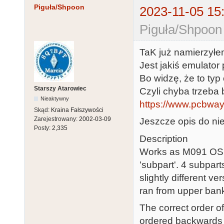
Piguła/Shpoon
2023-11-05 15
Piguła/Shpoon
TaK już namierzyłe
Jest jakiś emulator
Bo widzę, że to typ
Starszy Atarowiec
Czyli chyba trzeba 
Nieaktywny
https://www.pcbway.
Skąd:
Kraina Fałszywości
Zarejestrowany:
2002-03-09
Jeszcze opis do ni
Posty:
2,335
Description
Works as M091 OSS 
'subpart'. 4 subpar
slightly different v
ran from upper ban
The correct order o
ordered backwards in