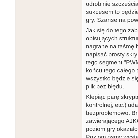
45 4c  B....BB
00 00  EL.....
odrobinie szczęścia
0000b670: 80 
000080d0: a0 
sukcesem to będzi
45 4c  .....MI
04 04  ..T....
gry. Szanse na pow
0000b680: 00 
000080e0: 04 
Jak się do tego za
00 00  ......
00 00  ......@
opisujących struktu
000080f0: 00 
nagrane na taśmę b
e3 00  .......
napisać prosty skry
00008100: 00 
tego segment "PWM
00 69  ......@
końcu tego całego 
00008110: 38 
wszystko będzie si
57 fa  8.+....
plik bez błędu.
00008120: c9 
Klepiąc parę skryp
38 8c  ..Y....
kontrolnej, etc.) u
00008130: 09 
bezproblemowo. Br
00 04  .`.....
zawierającego AJKO
00008140: e3 
poziom gry okazało 
0c 0c  .......
Poziom ósmy wystar