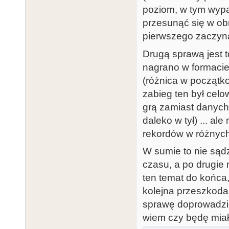
poziom, w tym wypa
przesunąć się w ob
pierwszego zaczyna
Drugą sprawą jest 
nagrano w formacie
(różnica w początk
zabieg ten był celo
grą zamiast danych
daleko w tył) ... a
rekordów w różnyc
W sumie to nie sądz
czasu, a po drugie 
ten temat do końca
kolejna przeszkoda
sprawę doprowadzić 
wiem czy będę miał 