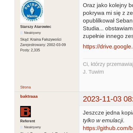
Oraz jako kolejny b
pokrywa mi się z z
opublilkował Seban
Starszy Atarowiec
Studia... obstawiam
Nieaktywny
zupełnie innego zes
Skąd:
Kraina Fałszywości
Zarejestrowany:
2002-03-09
https://drive.google
Posty:
2,335
Ci, którzy przemawia
J. Tuwim
Strona
baktraaa
2023-11-03 08
Jeszcze jedna kopi
tylko w emulacji
.
Referent
https://github.com/
Nieaktywny