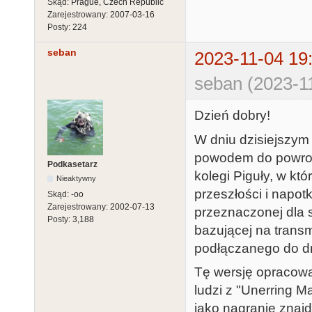
Skąd:
Prague, Czech Republic
Zarejestrowany:
2007-03-16
Posty:
224
seban
2023-11-04 19
seban (2023-1
Dzień dobry!
W dniu dzisiejszym
powodem do powrot
Podkasetarz
kolegi Piguły, w kt
Nieaktywny
przeszłości i napotk
Skąd:
-oo
Zarejestrowany:
2002-07-13
przeznaczonej dla 
Posty:
3,188
bazującej na transm
podłączanego do dr
Tę wersję opracował
ludzi z "Unerring Ma
jako nagranie znajd