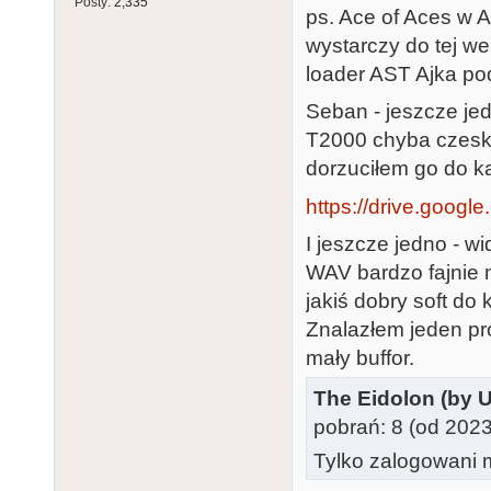
Posty:
2,335
ps. Ace of Aces w A
wystarczy do tej we
loader AST Ajka po
Seban - jeszcze je
T2000 chyba czeski
dorzuciłem go do k
https://drive.google
I jeszcze jedno - w
WAV bardzo fajnie 
jakiś dobry soft do
Znalazłem jeden pr
mały buffor.
The Eidolon (by U
pobrań: 8 (od 202
Tylko zalogowani m