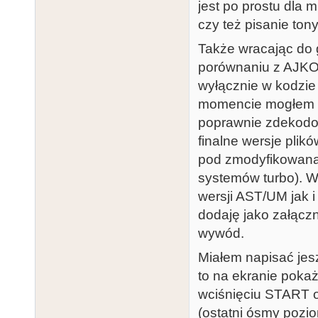
jest po prostu dla 
czy też pisanie ton
Także wracając do 
porównaniu z AJKOW
wyłącznie w kodzie 
momencie mogłem b
poprawnie zdekodo
finalne wersje pli
pod zmodyfikowaną 
systemów turbo). W
wersji AST/UM jak 
dodaję jako załączn
wywód.
Miałem napisać jes
to na ekranie pokaż
wciśnięciu START o
(ostatni ósmy pozi