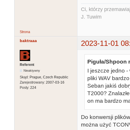
Ci, którzy przemawia
J. Tuwim
Strona
baktraaa
2023-11-01 08
Piguła/Shpoon n
Referent
I jeszcze jedno 
Nieaktywny
pliki WAV bardzo
Skąd:
Prague, Czech Republic
Zarejestrowany:
2007-03-16
Seban jakiś dobr
Posty:
224
T2000? Znalazłe
on ma bardzo mał
Do konwersji plikó
można użyć TCONVE