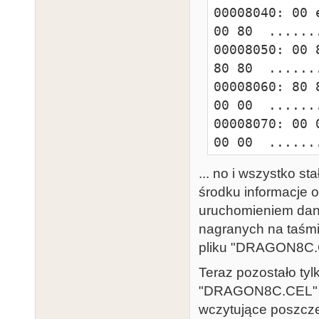
0000b5e0: 42 
00008040: 00 
45 4c  B....BI
00 80  .......
0000b5f0: 42 
00008050: 00 
45 4c  B....BN
80 80  .......
0000b600: 42 
00008060: 80 
45 4c  B..4.GR
00 00  .......
0000b610: 42 
00008070: 00 
45 4c  B..Q.MA
00 00  .......
0000b620: 42 
00008080: 00 
... no i wszystko s
45 4c  B..i.PO
02 7d  .......
środku informacje o
0000b630: 42 
00008090: 00 
uruchomieniem dan
45 4c  B....PU
43 45  ......D
nagranych na taśmie
0000b640: 42 
000080a0: 4c 
pliku "DRAGON8C.
45 4c  B....RO
41 47  LDRAGON
0000b650: 42 
000080b0: 4f 
Teraz pozostało tyl
45 4c  B....TR
43 43  ON8BCEL
"DRAGON8C.CEL" i 
0000b660: 42 
000080c0: 45 
wczytujące poszczeg