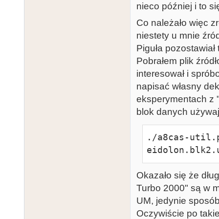
nieco później i to 
Co należało więc zr
niestety u mnie źró
Piguła pozostawiał
Pobrałem plik źródł
interesował i spró
napisać własny dek
eksperymentach z "
blok danych używa
./a8cas-util.
eidolon.blk2.
Okazało się że dł
Turbo 2000" są w m
UM, jedynie sposób
Oczywiście po takie