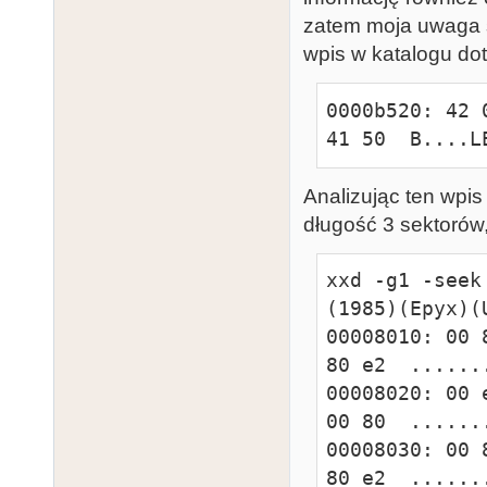
45 4c  B....DR
zatem moja uwaga s
0000b560: 42 
wpis w katalogu do
45 4c  B..B.DR
0000b520: 42 
0000b570: 42 
41 50  B....L
45 4c  B..^.DR
0000b580: 42 
45 4c  B....DR
Analizując ten wpis
0000b590: 42 
długość 3 sektorów
45 4c  B....DR
0000b5a0: 42 
xxd -g1 -seek
45 4c  B....DR
(1985)(Epyx)(U
0000b5b0: 42 
00008010: 00 
45 4c  B....DR
80 e2  .......
0000b5c0: 42 
00008020: 00 
45 4c  B....DR
00 80  .......
0000b5d0: 42 
00008030: 00 
45 4c  B....DR
80 e2  .......