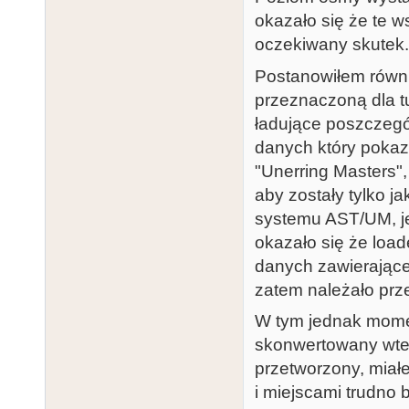
00008150: 0d 
okazało się że te 
4e e0  ._J....
oczekiwany skutek.
00008160: 13 
Postanowiłem równi
16 19  .N....L
przeznaczoną dla t
00008170: 18 
ładujące poszczeg
03 07  .......
danych który pokaz
00008180: 24 
"Unerring Masters"
04 7d  $..A..
aby zostały tylko j
systemu AST/UM, je
okazało się że loa
danych zawierające
zatem należało prze
W tym jednak mome
skonwertowany wted
przetworzony, miał
i miejscami trudno 