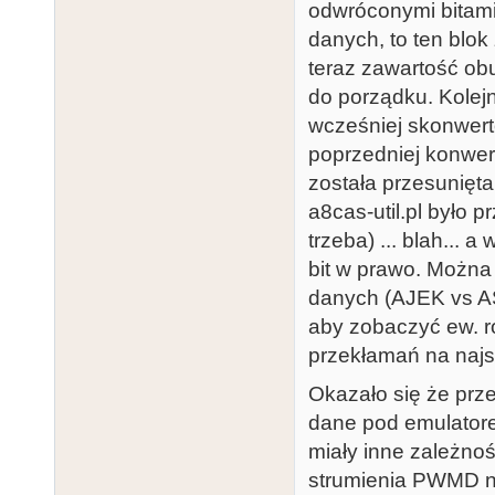
odwróconymi bitami
danych, to ten blo
teraz zawartość ob
do porządku. Kolejn
wcześniej skonwert
poprzedniej konwer
została przesunięta
a8cas-util.pl było 
trzeba) ... blah... 
bit w prawo. Możn
danych (AJEK vs A
aby zobaczyć ew. r
przekłamań na najst
Okazało się że prz
dane pod emulator
miały inne zależno
strumienia PWMD n