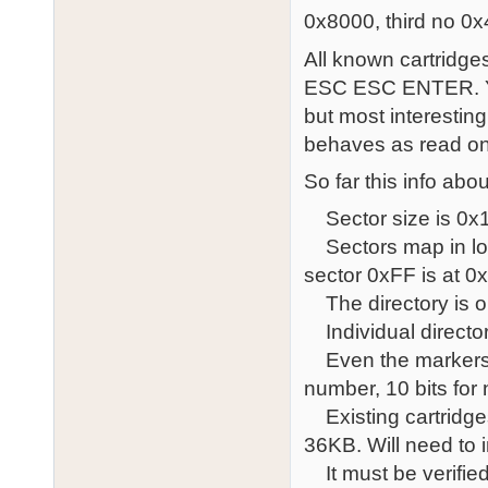
0x8000, third no 0x
All known cartridges
ESC ESC ENTER. You
but most interesting 
behaves as read onl
So far this info ab
Sector size is 0x
Sectors map in logi
sector 0xFF is at 0
The directory is on
Individual director
Even the markers at
number, 10 bits for 
Existing cartridge
36KB. Will need to 
It must be verified