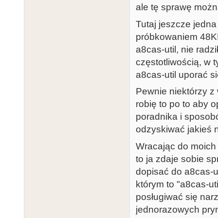
ale tę sprawę możn
Tutaj jeszcze jedn
próbkowaniem 48KHz
a8cas-util, nie rad
częstotliwością, w
a8cas-util uporać 
Pewnie niektórzy z 
robię to po to aby 
poradnika i sposob
odzyskiwać jakieś 
Wracając do moich 
to ja zdaje sobie s
dopisać do a8cas-ut
którym to "a8cas-util
posługiwać się narz
jednorazowych prym