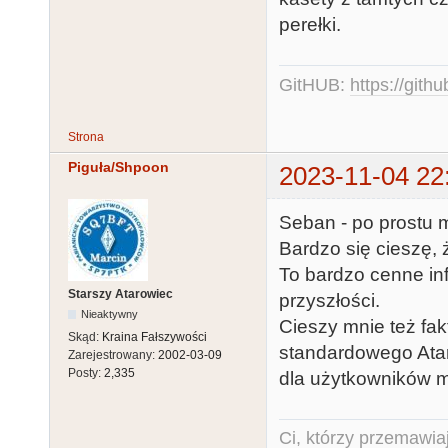
perełki.
GitHUB:
https://gith
Strona
Piguła/Shpoon
2023-11-04 22
Seban - po prostu m
Bardzo się cieszę,
To bardzo cenne in
Starszy Atarowiec
przyszłości.
Nieaktywny
Cieszy mnie też fakt
Skąd:
Kraina Fałszywości
standardowego Atari
Zarejestrowany:
2002-03-09
Posty:
2,335
dla użytkowników m
Ci, którzy przemawia