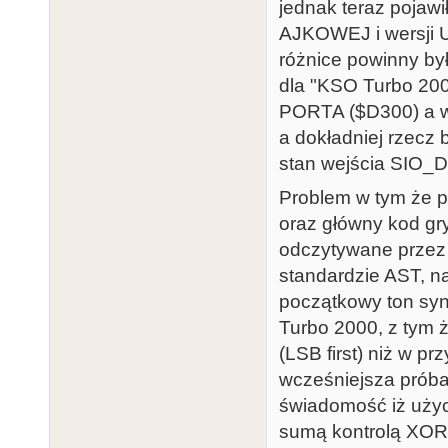
jednak teraz pojawi
AJKOWEJ i wersji 
różnice powinny by
dla "KSO Turbo 20
PORTA ($D300) a w
a dokładniej rzecz 
stan wejścia SIO_
Problem w tym że p
oraz główny kod gry
odczytywane przez 
standardzie AST, na
początkowy ton syn
Turbo 2000, z tym 
(LSB first) niż w p
wcześniejsza próba
świadomość iż użyc
sumą kontrolą XOR,