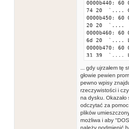
0000b440: 60 
74 20  `.... C
0000b450: 60 
20 20  `....  
0000b460: 60 
6d 20  `.... L
0000b470: 60 
31 39  `.... L
0000b480: 00 
... gdy ujrzałem tę 
21 21  .Caveat
głowie pewien prom
0000b490: 42 
pewno wpisy znajdu
43 52  B....PA
rzeczywistości i c
0000b4a0: 42 
na dysku. Okazało s
43 52  B....TI
odczytać za pomocą
0000b4b0: 42 
plików umieszczony
41 50  B....LE
możliwa i aby "DOS"
0000b4c0: 42 
należy podmienić b