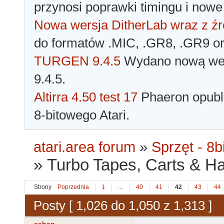
przynosi poprawki timingu i nowe
Nowa wersja DitherLab wraz z źr
do formatów .MIC, .GR8, .GR9 o
TURGEN 9.4.5
Wydano nową wer
9.4.5.
Altirra 4.50 test 17
Phaeron opubli
8-bitowego Atari.
atari.area forum
»
Sprzęt - 8bi
»
Turbo Tapes, Carts & Hard
Strony
Poprzednia
1
…
40
41
42
43
44
Posty [ 1,026 do 1,050 z 1,313 ]