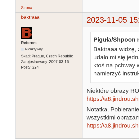
Strona
baktraaa
2023-11-05 15
Piguła/Shpoon n
Referent
Baktraaa widzę, 
Nieaktywny
udało mi się jed
Skąd:
Prague, Czech Republic
Zarejestrowany:
2007-03-16
ktoś na pcbway wr
Posty:
224
namierzyć instru
Niektóre obrazy RO
https://a8.jindrou.
Notatka. Pobieranie 
wszystkimi obrazam
https://a8.jindrou.sh