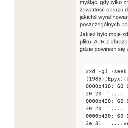
myśląc, gdy tylko 
zawartość obrazu d
jakichś wyrafinowa
poszczególnych po
Jakież było moje z
pliku .ATR z obraz
gdzie powinien się
xxd -g1 -seek
(1985)(Epyx)(U
0000b410: 60 
20 20  `....  
0000b420: 60 
20 20  `....  
0000b430: 60 
2e 31  `....ve