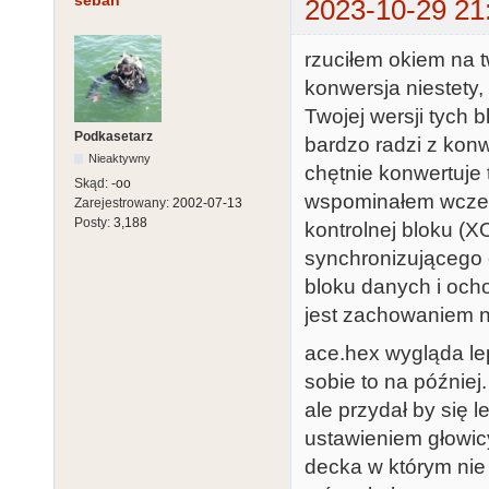
seban
2023-10-29 21
rzuciłem okiem na t
konwersja niestety,
Twojej wersji tych b
Podkasetarz
bardzo radzi z konw
Nieaktywny
chętnie konwertuje t
Skąd:
-oo
wspominałem wcześ
Zarejestrowany:
2002-07-13
Posty:
3,188
kontrolnej bloku (
synchronizującego 
bloku danych i ocho
jest zachowaniem 
ace.hex wygląda lep
sobie to na później
ale przydał by się 
ustawieniem głowic
decka w którym nie 