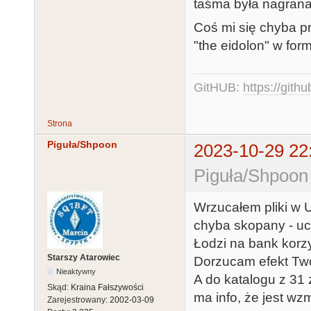
taśma była nagrana
Coś mi się chyba p
"the eidolon" w for
GitHUB:
https://gith
Strona
Piguła/Shpoon
2023-10-29 22
Piguła/Shpoon
Wrzucałem pliki w U
chyba skopany - uci
Łodzi na bank korzy
Starszy Atarowiec
Dorzucam efekt Twoi
Nieaktywny
A do katalogu z 31
Skąd:
Kraina Fałszywości
ma info, że jest wz
Zarejestrowany:
2002-03-09