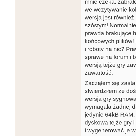
mnie czeka, zabrałe
we wczytywanie ko
wersja jest równie
szóstym! Normalnie 
prawda brakujące bl
końcowych plików! M
i roboty na nic? Pr
sprawę na forum i b
wersją tejże gry zaw
zawartość.
Zacząłem się zastan
stwierdziłem że doś
wersja gry sygnowan
wymagała żadnej do
jedynie 64kB RAM. 
dyskowa tejże gry i
i wygenerować je w 