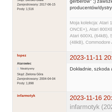
gerberów" ;) zawsz
Zarejestrowany:
2017-06-15
producentów/dystry
Posty:
1,516
Moja kolekcja: Atar
ONCE+), Atari 800X
Atari 600XL (64kB)
(48kB), Commodore
lopez
2023-11-11 20
Atarowiec
Dokładnie, szkoda a
Nieaktywny
Skąd:
Zielona Góra
Zarejestrowany:
2004-04-04
Posty:
1,898
infarmotyk
2023-11-16 20
infarmotyk (20