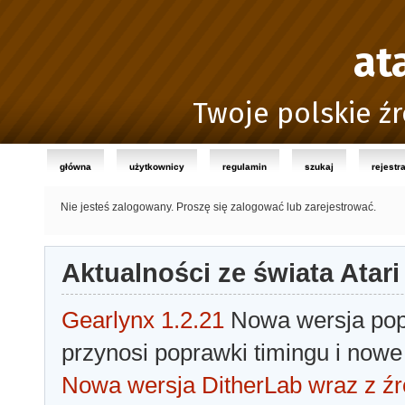
at
Twoje polskie źr
główna
użytkownicy
regulamin
szukaj
rejestr
Nie jesteś zalogowany.
Proszę się zalogować lub zarejestrować.
Aktualności ze świata Atari
Gearlynx 1.2.21
Nowa wersja popu
przynosi poprawki timingu i nowe
Nowa wersja DitherLab wraz z źr