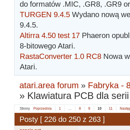
do formatów .MIC, .GR8, .GR9 o
TURGEN 9.4.5
Wydano nową wer
9.4.5.
Altirra 4.50 test 17
Phaeron opubli
8-bitowego Atari.
RastaConverter 1.0 RC8
Nowa wer
Atari.
atari.area forum
»
Fabryka - 8
»
Klawiatura PCB dla serii 
Strony
Poprzednia
1
…
8
9
10
11
Nastę
Posty [ 226 do 250 z 263 ]