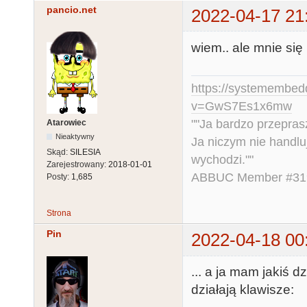
pancio.net
2022-04-17 21
wiem.. ale mnie się 
https://systemembed
v=GwS7Es1x6mw
""Ja bardzo przepra
Atarowiec
Nieaktywny
Ja niczym nie handlu
Skąd:
SILESIA
wychodzi.""
Zarejestrowany:
2018-01-01
ABBUC Member #319.
Posty:
1,685
Strona
Pin
2022-04-18 00
... a ja mam jakiś 
działają klawisze: