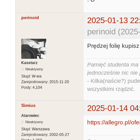
perinoid
2025-01-13 22
perinoid (2025
Prędzej folię kupis
Kasetarz
Pamięć studenta ma c
Nieaktywny
jednocześnie nic nie
Skąd:
W-wa
- Kilka(naście?) pude
Zarejestrowany:
2015-11-20
Posty:
4,104
wszystkimi rządzić.
Simius
2025-01-14 04
Atarowiec
https://allegro.pl/of
Nieaktywny
Skąd:
Warszawa
Zarejestrowany:
2002-05-27