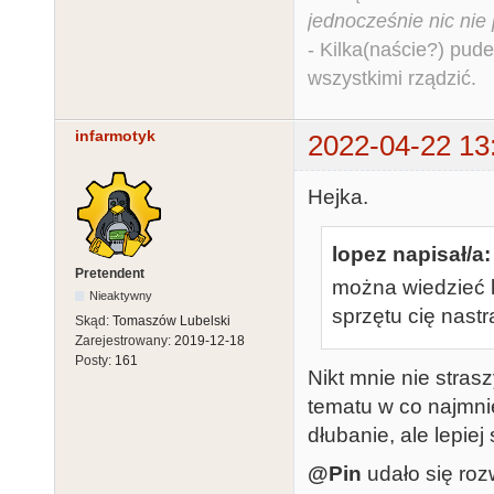
jednocześnie nic nie
- Kilka(naście?) pude
wszystkimi rządzić.
infarmotyk
2022-04-22 13
Hejka.
lopez napisał/a:
Pretendent
można wiedzieć 
Nieaktywny
sprzętu cię nastr
Skąd:
Tomaszów Lubelski
Zarejestrowany:
2019-12-18
Posty:
161
Nikt mnie nie stra
tematu w co najmnie
dłubanie, ale lepiej
@Pin
udało się ro