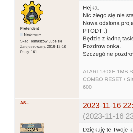
Hejka.
Nic złego się nie st
Nowa odsłona proj
Pretendent
PTODT ;)
Nieaktywny
Będzie z ładną tas
Skąd:
Tomaszów Lubelski
Pozdrowionka.
Zarejestrowany:
2019-12-18
Posty:
161
Szczególne pozdro
ATARI 130XE 1MB So
COMBO RESET / SIO2
600
AS...
2023-11-16 22
(2023-11-16 23
Dziękuję te Twoje k