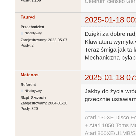
Ceterum censeo Ger
Posty:
1,268
Tauryd
2025-01-18 00
Przechodzień
Dzięki za dobre rad
Nieaktywny
Zarejestrowany:
2023-05-07
Klawiatura wymyta w
Posty:
2
Teraz śmiga jak ta la
Mechaniczna byłaby
Mateoos
2025-01-18 07
Referent
Jakby do życia wróci
Nieaktywny
Skąd:
Szczecin
grzecznie ustawiam 
Zarejestrowany:
2004-01-20
Posty:
320
Atari 130XE Disco 
+ Atari 1050 Toms Mu
Atari 800XE/U1MB/