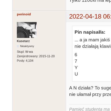
Tylko 1200xl ma lep
perinoid
2022-04-18 06
Pin napisał/a:
... a ja mam jaki
Kasetarz
nie działają klaw
Nieaktywny
Skąd:
W-wa
6
Zarejestrowany:
2015-11-20
7
Posty:
4,104
Y
U
A N działa? To suge
nie ułamał przy prz
Pamięć studenta ma c