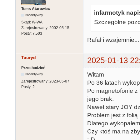
Toms Atarowiec
infarmotyk napis
Nieaktywny
Szczególne pozd
Skąd:
W-WA
Zarejestrowany:
2002-05-15
Posty:
7,503
Rafał i wzajemnie...
Tauryd
2025-01-13 22
Przechodzień
Witam
Nieaktywny
Zarejestrowany:
2023-05-07
Po 36 latach wyko
Posty:
2
Po magnetofonie z
jego brak.
Nawet stary JOY dzi
Problem jest z folią 
Dlatego wykopałem 
Czy ktoś ma na zby
:-D