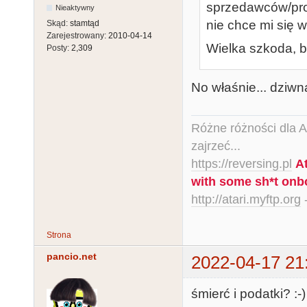
sprzedawców/pro
Nieaktywny
nie chce mi się wi
Skąd:
stamtąd
Zarejestrowany:
2010-04-14
Wielka szkoda, bo
Posty:
2,309
No właśnie... dziw
Różne różności dla Ata
zajrzeć...
https://reversing.pl
A
with some sh*t onb
http://atari.myftp.org
-
Strona
pancio.net
2022-04-17 21
śmierć i podatki? :-)