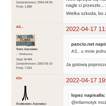
Zarejestrowany:
2004-04-04
nagle ci przeszło... :
Posty:
1,898
Wielka szkoda, bo z
AS...
2022-04-17 11
pancio.net napis
Toms Atarowiec
AS.. u mnie jedna
Nieaktywny
Skąd:
W-WA
Zarejestrowany:
2002-05-15
Ja gotową poproszę,
Posty:
7,503
tOri
2022-04-17 19
lopez napisał/a:
@infarmotyk moż
Śrubkowiec Atarowicz