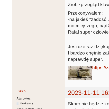
Zrobił przegląd klaw
Przekonywałem:
-na jakieś "zadość 
mocniejszego, bąd
Rafał super człowie
Jeszcze raz dziękuj
I bardzo chętnie zak
naprawdę super.
https:/
_tzok_
2023-11-11 16
Atarowiec
Skoro nie będzie ko
Nieaktywny
Skąd:
Bielsko-Biała