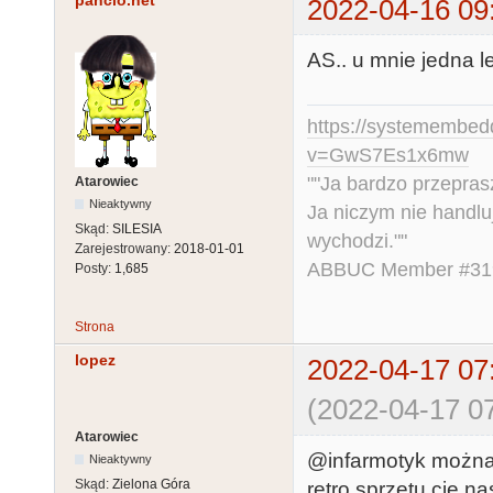
pancio.net
2022-04-16 09
AS.. u mnie jedna le
https://systemembed
v=GwS7Es1x6mw
""Ja bardzo przepra
Atarowiec
Nieaktywny
Ja niczym nie handlu
Skąd:
SILESIA
wychodzi.""
Zarejestrowany:
2018-01-01
ABBUC Member #319.
Posty:
1,685
Strona
lopez
2022-04-17 07
(2022-04-17 07
Atarowiec
@infarmotyk można
Nieaktywny
Skąd:
Zielona Góra
retro sprzętu cię na