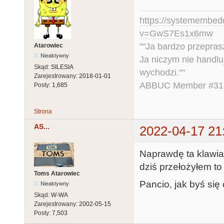
https://systemembed
v=GwS7Es1x6mw
""Ja bardzo przepra
Atarowiec
Nieaktywny
Ja niczym nie handlu
Skąd:
SILESIA
wychodzi.""
Zarejestrowany:
2018-01-01
ABBUC Member #319.
Posty:
1,685
Strona
AS...
2022-04-17 21
Naprawdę ta klawiat
dziś przełożyłem to 
Toms Atarowiec
Pancio, jak byś się
Nieaktywny
Skąd:
W-WA
Zarejestrowany:
2002-05-15
Posty:
7,503