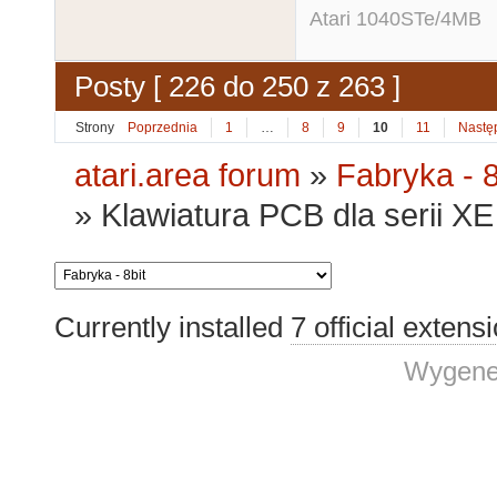
Atari 1040STe/4MB
Posty [ 226 do 250 z 263 ]
Strony
Poprzednia
1
…
8
9
10
11
Nastę
atari.area forum
»
Fabryka - 8
»
Klawiatura PCB dla serii XE 
Currently installed
7 official extens
Wygene