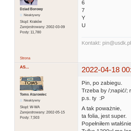
6
Dziad Borowy
7
Nieaktywny
Y
Skąd:
Kraków
U
Zarejestrowany:
2002-03-09
Posty:
11,780
Kontakt: pin@usdk.p
Strona
AS...
2022-04-18 00
Pin, po zabiegu.
Trzeba by /;napić/; 
Toms Atarowiec
p.s. ty :P
Nieaktywny
Skąd:
W-WA
A tak poważnie,
Zarejestrowany:
2002-05-15
ta folia, jest super.
Posty:
7,503
Popełniłem wtałśni