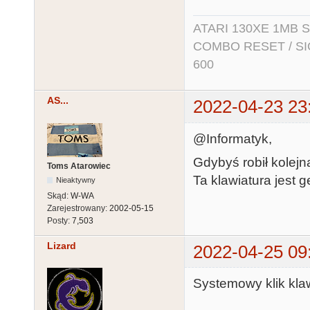
ATARI 130XE 1MB So
COMBO RESET / SIO2
600
AS...
2022-04-23 23
@Informatyk,
Gdybyś robił kolejn
Toms Atarowiec
Ta klawiatura jest g
Nieaktywny
Skąd:
W-WA
Zarejestrowany:
2002-05-15
Posty:
7,503
Lizard
2022-04-25 09
Systemowy klik klawi