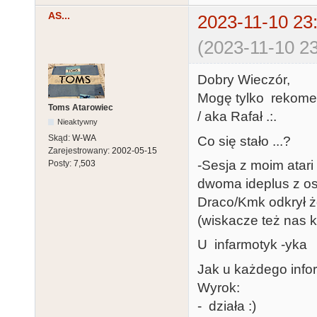
AS...
2023-11-10 23
(2023-11-10 23
Dobry Wieczór,
Mogę tylko rekom
Toms Atarowiec
/ aka Rafał .:.
Nieaktywny
Skąd:
W-WA
Co się stało ...?
Zarejestrowany:
2002-05-15
-Sesja z moim atari
Posty:
7,503
dwoma ideplus z os
Draco/Kmk odkrył że
(wiskacze też nas k
U infarmotyk -yka
Jak u każdego infor
Wyrok:
- działa :)