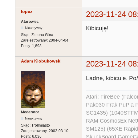
lopez
2023-11-24 08
Atarowiec
Kibicuję!
Nieaktywny
Skąd:
Zielona Góra
Zarejestrowany:
2004-04-04
Posty:
1,898
Adam Klobukowski
2023-11-24 08
Ladne, kibicuje. Po/
Atari: FireBee (Fal
Pak030 Frak PuPla
SC1435) (1040STFM
Moderator
Nieaktywny
RAM CosmosEx NetU
Skąd:
Trollmiasto
SM125) (65XE Rapi
Zarejestrowany:
2002-03-10
SkunkBoard GameCart
Posty:
6,036