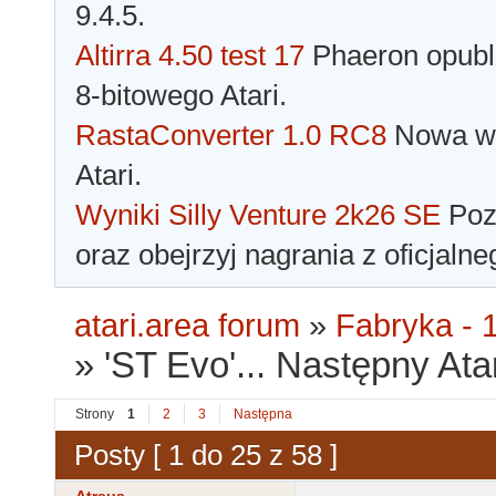
9.4.5.
Altirra 4.50 test 17
Phaeron opubli
8-bitowego Atari.
RastaConverter 1.0 RC8
Nowa wer
Atari.
Wyniki Silly Venture 2k26 SE
Pozn
oraz obejrzyj nagrania z oficjaln
atari.area forum
»
Fabryka - 1
»
'ST Evo'... Następny Ata
Strony
1
2
3
Następna
Posty [ 1 do 25 z 58 ]