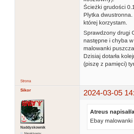
Ścieżki grudości 0
Plytka dwustronna. 
której korzystam.
Sprawdzony drugi 
następne i chyba 
malowanki puszcza.
Dzisiaj dotarła ko
(piszę z pamięci) t
Strona
Sikor
2024-03-05 14
Atreus napisał/a
Ebay malowanki 
Naddyskownik
Nieaktywny