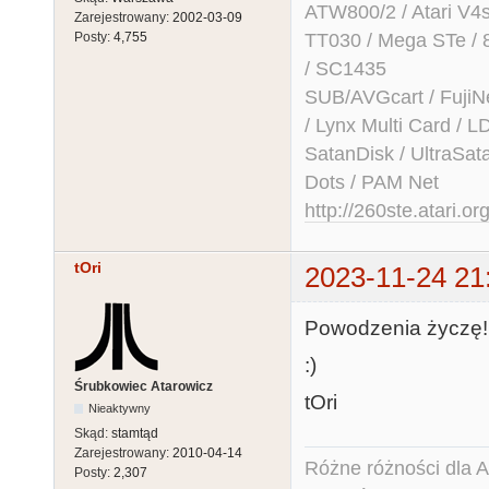
ATW800/2 / Atari V4sa 
Zarejestrowany:
2002-03-09
TT030 / Mega STe / 
Posty:
4,755
/ SC1435
SUB/AVGcart / FujiN
/ Lynx Multi Card /
SatanDisk / UltraSat
Dots / PAM Net
http://260ste.atari.or
tOri
2023-11-24 21
Powodzenia życzę!
:)
Śrubkowiec Atarowicz
tOri
Nieaktywny
Skąd:
stamtąd
Zarejestrowany:
2010-04-14
Różne różności dla Ata
Posty:
2,307