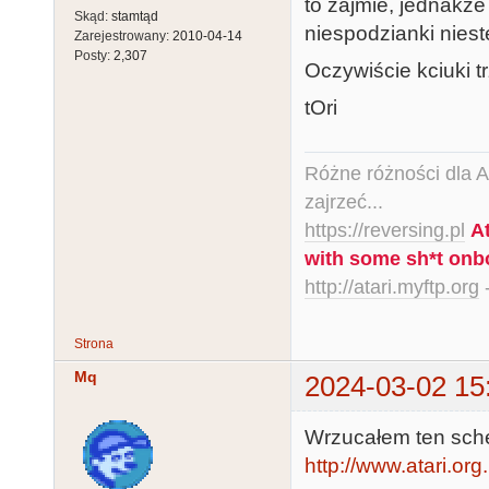
to zajmie, jednakż
Skąd:
stamtąd
niespodzianki nieste
Zarejestrowany:
2010-04-14
Posty:
2,307
Oczywiście kciuki 
tOri
Różne różności dla Ata
zajrzeć...
https://reversing.pl
A
with some sh*t onb
http://atari.myftp.org
-
Strona
Mq
2024-03-02 15
Wrzucałem ten sch
http://www.atari.org