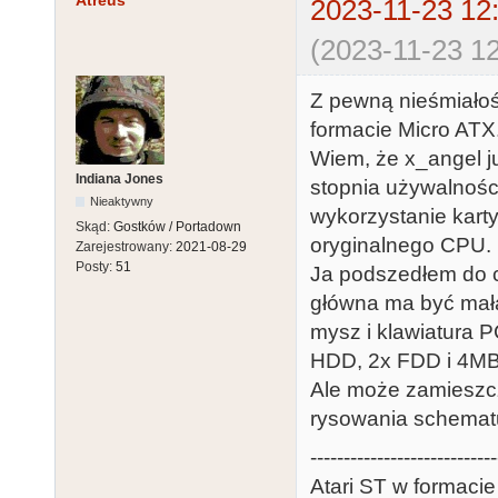
Atreus
2023-11-23 12
(2023-11-23 12
Z pewną nieśmiałośc
formacie Micro ATX
Wiem, że x_angel już
Indiana Jones
stopnia używalności
Nieaktywny
wykorzystanie kart
Skąd:
Gostków / Portadown
oryginalnego CPU.
Zarejestrowany:
2021-08-29
Posty:
51
Ja podszedłem do ca
główna ma być mała
mysz i klawiatura P
HDD, 2x FDD i 4MB 
Ale może zamieszcz
rysowania schemat
----------------------------
Atari ST w formaci