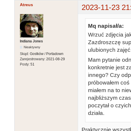
Atreus
2023-11-23 21
Mq napisał/a:
Wrzuć zdjęcia jak
Indiana Jones
Zazdroszczę supe
Nieaktywny
ulubionych zajęć:
Skąd:
Gostków / Portadown
Mam pytanie odn
Zarejestrowany:
2021-08-29
Posty:
51
konkretnie jest z
innego? Czy odpa
próbowałem coś t
miałem na to nie
najbliższym czas
poczytał o czyic
działa.
Praktycznie wszystko