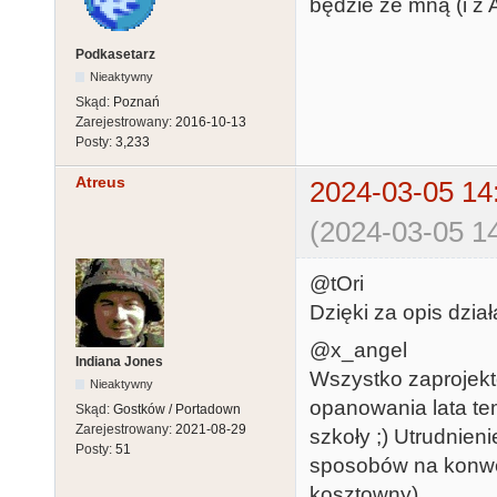
będzie ze mną (i z A
Podkasetarz
Nieaktywny
Skąd:
Poznań
Zarejestrowany:
2016-10-13
Posty:
3,233
Atreus
2024-03-05 14
(2024-03-05 14
@tOri
Dzięki za opis działa
@x_angel
Indiana Jones
Wszystko zaprojekt
Nieaktywny
opanowania lata te
Skąd:
Gostków / Portadown
Zarejestrowany:
2021-08-29
szkoły ;) Utrudnien
Posty:
51
sposobów na konwer
kosztowny).