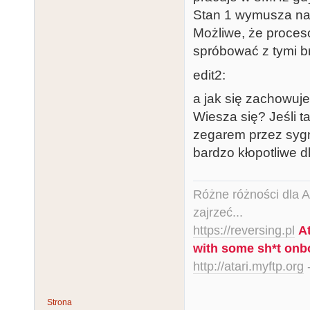
Stan 1 wymusza na
Możliwe, że proceso
spróbować z tymi 
edit2:
a jak się zachowuj
Wiesza się? Jeśli t
zegarem przez syg
bardzo kłopotliwe d
Różne różności dla Ata
zajrzeć...
https://reversing.pl
A
with some sh*t onb
http://atari.myftp.org
-
Strona