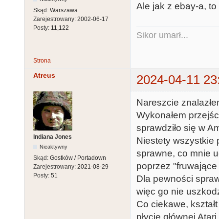
Ale jak z ebay-a, to
Skąd:
Warszawa
Zarejestrowany:
2002-06-17
Posty:
11,122
Sikor umarł...
Strona
Atreus
2024-04-11 23
Nareszcie znalazłe
Wykonałem przejści
sprawdziło się w A
Indiana Jones
Niestety wszystkie
Nieaktywny
sprawne, co mnie u
Skąd:
Gostków / Portadown
poprzez "fruwające k
Zarejestrowany:
2021-08-29
Posty:
51
Dla pewności spraw
więc go nie uszkod
Co ciekawe, kształt
płycie głównej Atari 