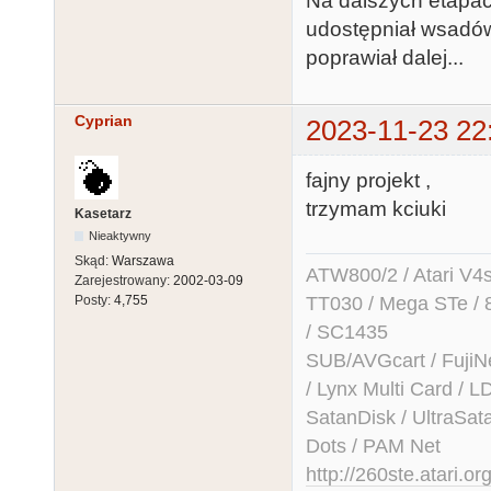
Na dalszych etapac
udostępniał wsadów
poprawiał dalej...
Cyprian
2023-11-23 22
fajny projekt ,
trzymam kciuki
Kasetarz
Nieaktywny
Skąd:
Warszawa
ATW800/2 / Atari V4sa 
Zarejestrowany:
2002-03-09
TT030 / Mega STe / 
Posty:
4,755
/ SC1435
SUB/AVGcart / FujiN
/ Lynx Multi Card /
SatanDisk / UltraSat
Dots / PAM Net
http://260ste.atari.or