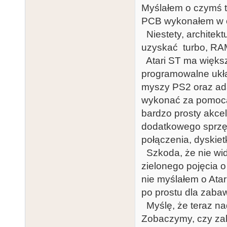
Myślałem o czymś t
PCB wykonałem w op
Niestety, architek
uzyskać turbo, RAM
Atari ST ma większ
programowalne ukła
myszy PS2 oraz ad
wykonać za pomocą
bardzo prosty akce
dodatkowego sprzęt
połączenia, dyskie
Szkoda, że nie wid
zielonego pojęcia 
nie myślałem o Ata
po prostu dla zaba
Myślę, że teraz nad
Zobaczymy, czy zak