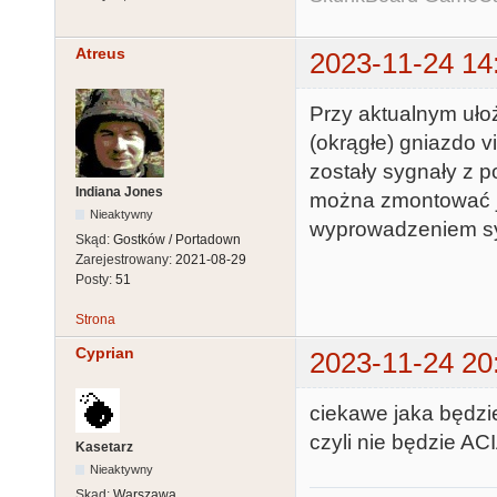
Atreus
2023-11-24 14
Przy aktualnym uło
(okrągłe) gniazdo v
zostały sygnały z p
Indiana Jones
można zmontować ja
Nieaktywny
wyprowadzeniem sy
Skąd:
Gostków / Portadown
Zarejestrowany:
2021-08-29
Posty:
51
Strona
Cyprian
2023-11-24 20
ciekawe jaka będzi
czyli nie będzie AC
Kasetarz
Nieaktywny
Skąd:
Warszawa