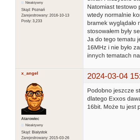
Nieaktywny
Natomiast testowo
Skąd:
Poznań
wtedy normalnie ko
Zarejestrowany:
2016-10-13
Posty:
3,233
bramek wyglądało na
stosowałem były seri
Ja do tego tematu 
16MHz i nie było za
innych tematach na 
x_angel
2024-03-04 15
Podobno jeszcze s
dlatego Exxos dawał
16bit. Może tu jest 
Atarowiec
Nieaktywny
Skąd:
Białystok
Zarejestrowany:
2015-03-26