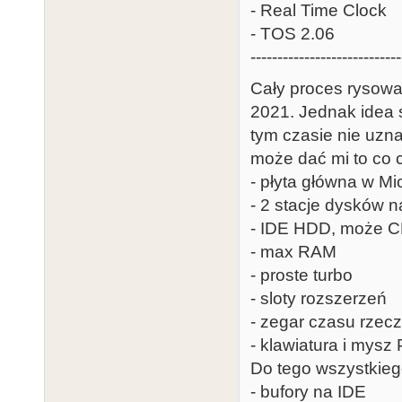
- Real Time Clock
- TOS 2.06
----------------------------
Cały proces rysowan
2021. Jednak idea s
tym czasie nie uzn
może dać mi to co c
- płyta główna w Mi
- 2 stacje dysków n
- IDE HDD, może 
- max RAM
- proste turbo
- sloty rozszerzeń
- zegar czasu rzec
- klawiatura i mysz
Do tego wszystkieg
- bufory na IDE