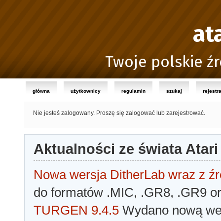
at
Twoje polskie źr
główna
użytkownicy
regulamin
szukaj
rejestr
Nie jesteś zalogowany.
Proszę się zalogować lub zarejestrować.
Aktualności ze świata Atari
Nowa wersja DitherLab wraz z źr
do formatów .MIC, .GR8, .GR9 o
TURGEN 9.4.5
Wydano nową wer