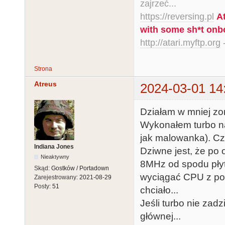
zajrzeć...
https://reversing.pl
A
with some sh*t onb
http://atari.myftp.org
-
Strona
Atreus
2024-03-01 14
Działam w mniej z
Wykonałem turbo na 
jak malowanka). C
Indiana Jones
Dziwne jest, że po 
Nieaktywny
8MHz od spodu płyty
Skąd:
Gostków / Portadown
wyciągać CPU z pods
Zarejestrowany:
2021-08-29
Posty:
51
chciało...
Jeśli turbo nie zad
głównej...