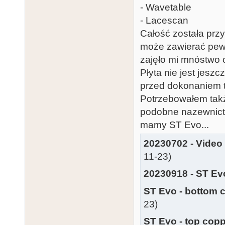
- Wavetable
- Lacescan
Całość została prz
może zawierać pew
zajęło mi mnóstwo c
Płyta nie jest jes
przed dokonaniem t
Potrzebowałem takż
podobne nazewnictwo
mamy ST Evo...
20230702 - Video
11-23)
20230918 - ST E
ST Evo - bottom 
23)
ST Evo - top copp