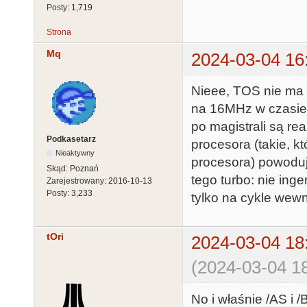
Posty:
1,719
Strona
Mq
2024-03-04 16
Nieee, TOS nie ma z
na 16MHz w czasie k
po magistrali są r
Podkasetarz
procesora (takie, k
Nieaktywny
procesora) powoduj
Skąd:
Poznań
tego turbo: nie ing
Zarejestrowany:
2016-10-13
Posty:
3,233
tylko na cykle wewn
tOri
2024-03-04 18
(2024-03-04 18
No i właśnie /AS i