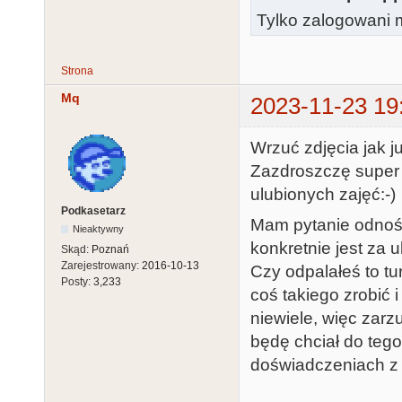
Tylko zalogowani m
Strona
Mq
2023-11-23 19
Wrzuć zdjęcia jak ju
Zazdroszczę super 
ulubionych zajęć:-)
Podkasetarz
Mam pytanie odnośn
Nieaktywny
konkretnie jest za 
Skąd:
Poznań
Zarejestrowany:
2016-10-13
Czy odpalałeś to t
Posty:
3,233
coś takiego zrobić 
niewiele, więc zarz
będę chciał do tego
doświadczeniach z u