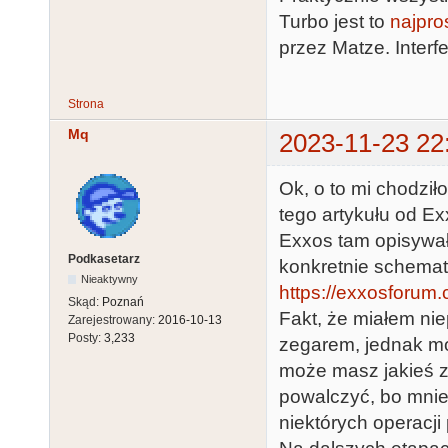
Turbo jest to
najpro
przez Matze. Interfejs
Strona
Mq
2023-11-23 22
Ok, o to mi chodziło
tego artykułu od Exx
Exxos tam opisywał
Podkasetarz
konkretnie schematu
Nieaktywny
https://exxosforum.
Skąd:
Poznań
Fakt, że miałem nie
Zarejestrowany:
2016-10-13
Posty:
3,233
zegarem, jednak mo
może masz jakieś z
powalczyć, bo mnie
niektórych operacji