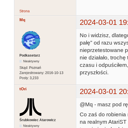
Strona
Mq
2024-03-01 19
No i widzisz, dlate
pałę" od razu wszys
nieprzetestowane po
Podkasetarz
nie działało, troch
Nieaktywny
czasu i odpuściłem,
Skąd:
Poznań
przyszłości.
Zarejestrowany:
2016-10-13
Posty:
3,233
tOri
2024-03-01 20
@Mq - masz pod rę
Co zaś do robienia 
Śrubkowiec Atarowicz
na realnym AtariST
Nieaktywny