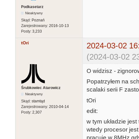
Podkasetarz
Nieaktywny
Skąd:
Poznań
Zarejestrowany:
2016-10-13
Posty:
3,233
tOri
2024-03-02 16
(2024-03-02 23
O widzisz - zignorow
Popatrzyłem na sche
Śrubkowiec Atarowicz
scalaki serii F zas
Nieaktywny
tOri
Skąd:
stamtąd
Zarejestrowany:
2010-04-14
edit:
Posty:
2,307
w tym układzie jest 
wtedy procesor je
pracuje w 8MHz gdy