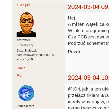
x_angel
2024-03-04 09
Hej
A mi ten wątek całk
W jakim programie p
Czy PCB jest dwuwa
Atarowiec
Podrzuć schemat (n
Nieaktywny
Skąd:
Białystok
Pozdr!
Zarejestrowany:
2015-03-26
Posty:
1,719
Strona
Mq
2024-03-04 10
@tOri, jak ja ten u
przełącznikiem 8/
identyczny objaw, a
Podkasetarz
ekran i wszystko sto