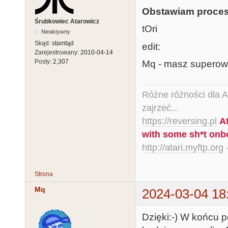
Obstawiam proces
Śrubkowiec Atarowicz
tOri
Nieaktywny
Skąd:
stamtąd
edit:
Zarejestrowany:
2010-04-14
Posty:
2,307
Mq - masz superowy 
Różne różności dla Ata
zajrzeć...
https://reversing.pl
A
with some sh*t onb
http://atari.myftp.org
-
Strona
Mq
2024-03-04 18
Dzięki:-) W końcu p