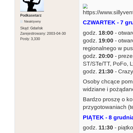
Podkasetarz
CZWARTEK - 7 gr
Nieaktywny
Skąd:
Gdańsk
godz.
18:00
- otwar
Zarejestrowany:
2003-04-30
Posty:
3,330
godz.
19:00
- otwar
regionalnego w puszk
godz.
20:00
- prez
ST/STe/TT, PoFo, L
godz.
21:30
- Craz
Osoby chcące pomóc
widziane i pożądan
Bardzo proszę o ko
przygotowaniach (te
PIĄTEK - 8 grudni
godz.
11:30
- piątk