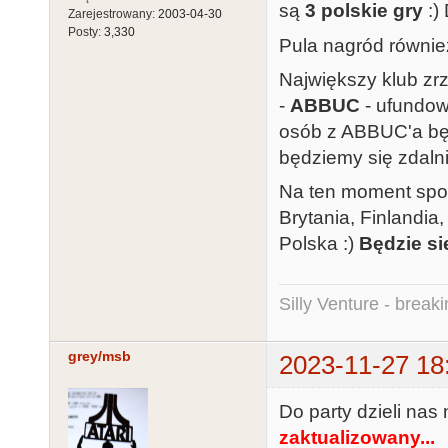
są
3 polskie gry
:) 
Zarejestrowany:
2003-04-30
Posty:
3,330
Pula nagród również
Największy klub zr
-
ABBUC
- ufundow
osób z ABBUC'a bę
będziemy się zdalni
Na ten moment spod
Brytania, Finlandia
Polska :)
Będzie si
Silly Venture - break
grey/msb
2023-11-27 18
Do party dzieli na
zaktualizowany...