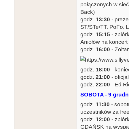
połączonych w sieć 
Back)
godz.
13:30
- prez
ST/STe/TT, PoFo, L
godz.
15:15
- zbiór
Aniołów na koncert
godz.
16:00
- Zolta
godz.
18:00
- konie
godz.
21:00
- oficj
godz.
22:00
- Ed Ri
SOBOTA - 9 grudn
godz.
11:30
- sobot
uczestników za free
godz.
12:00
- zbiór
GDAŃSK na wyspie