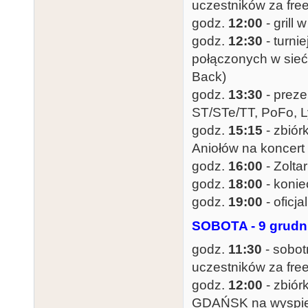
uczestników za free
godz.
12:00
- grill 
godz.
12:30
- turni
połączonych w sieć 
Back)
godz.
13:30
- prez
ST/STe/TT, PoFo, L
godz.
15:15
- zbiór
Aniołów na koncert
godz.
16:00
- Zolta
godz.
18:00
- konie
godz.
19:00
- oficj
SOBOTA - 9 grudn
godz.
11:30
- sobot
uczestników za free
godz.
12:00
- zbiór
GDAŃSK na wyspie