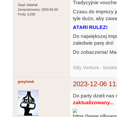
Tradycyjnie vouche
Skąd:
Gdańsk
Zarejestrowany:
2003-04-30
Czasu do imprezy je
Posty:
3,330
tyle dużo, aby zawa
ATARI RULEZ!
Do największej im
zaledwie parę dni!
Do zobaczenia! M
Silly Venture - break
grey/msb
2023-12-06 11
Do party dzieli na
zaktualizowany...