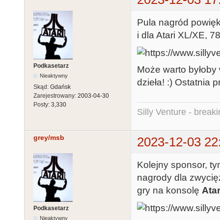
Pula nagród powięks
i dla Atari XL/XE, 78
Podkasetarz
Może warto byłoby 
Nieaktywny
dzieła! :) Ostatnia 
Skąd:
Gdańsk
Zarejestrowany:
2003-04-30
Posty:
3,330
Silly Venture - break
grey/msb
2023-12-03 22
Kolejny sponsor, t
nagrody dla zwyci
gry na konsolę
Ata
Podkasetarz
Nieaktywny