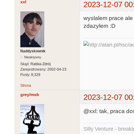
xxl
2023-12-07 00
wyslalem prace ale
zdazylem :D
Naddyskownik
Nieaktywny
Skąd:
Rabka-Zdrój
Zarejestrowany:
2002-04-23
Posty:
8,329
Strona
grey/msb
2023-12-07 00
@xxl: tak, praca do
Silly Venture - break