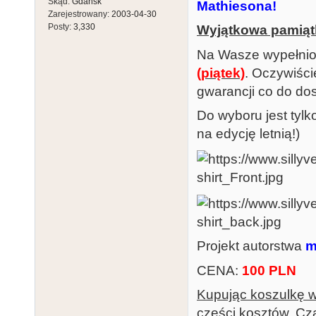
Skąd:
Gdańsk
Mathiesona!
Zarejestrowany:
2003-04-30
Posty:
3,330
Wyjątkowa pamiątk
Na Wasze wypełnio
(piątek)
. Oczywiśc
gwarancji co do do
Do wyboru jest tylk
na edycję letnią!)
Projekt autorstwa
m
CENA:
100 PLN
Kupując koszulkę w
części kosztów
. Cz