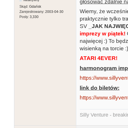
Nieaktywny
głosować zdalnie n
Skąd:
Gdańsk
Wiemy, że wcześniej
Zarejestrowany:
2003-04-30
Posty:
3,330
praktycznie tylko 
SV
_JAK NAJWIĘ
imprezy w piątek!
G
najwięcej :) To będ
wisienką na torcie 
ATARI 4EVER!
harmonogram imp
https://www.sillyven
link do biletów:
https://www.sillyven
Silly Venture - break