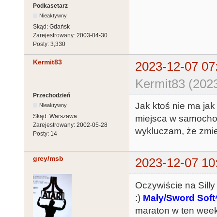
Podkasetarz
Nieaktywny
Skąd:
Gdańsk
Zarejestrowany:
2003-04-30
Posty:
3,330
Kermit83
2023-12-07 07
Kermit83 (202
Przechodzień
Jak ktoś nie ma ja
Nieaktywny
Skąd:
Warszawa
miejsca w samochod
Zarejestrowany:
2002-05-28
wykluczam, że zmien
Posty:
14
grey/msb
2023-12-07 10
Oczywiście na Sill
:)
Mały/Sword Sof
maraton w ten wee