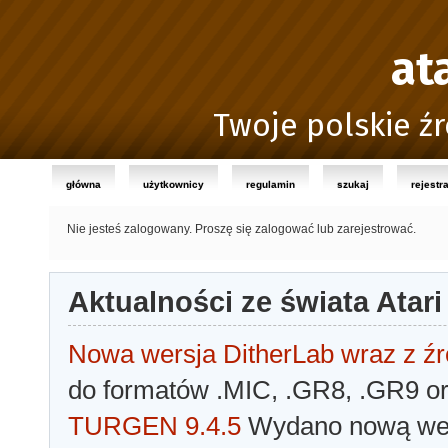
at
Twoje polskie źr
główna
użytkownicy
regulamin
szukaj
rejestr
Nie jesteś zalogowany.
Proszę się zalogować lub zarejestrować.
Aktualności ze świata Atari
Nowa wersja DitherLab wraz z źr
do formatów .MIC, .GR8, .GR9 o
TURGEN 9.4.5
Wydano nową wer