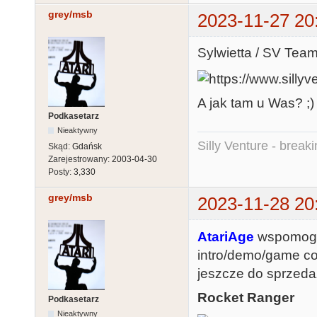
grey/msb
2023-11-27 20
Sylwietta / SV Te
A jak tam u Was? ;)
Podkasetarz
Nieaktywny
Silly Venture - break
Skąd:
Gdańsk
Zarejestrowany:
2003-04-30
Posty:
3,330
grey/msb
2023-11-28 20
AtariAge
wspomogło
intro/demo/game com
jeszcze do sprzedaż
Rocket Ranger
Podkasetarz
Nieaktywny