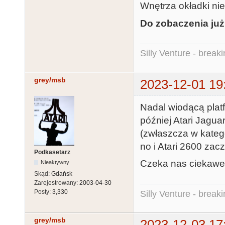
Wnętrza okładki ni
Do zobaczenia ju
Silly Venture - break
grey/msb
2023-12-01 19
Nadal wiodącą plat
później Atari Jagua
(zwłaszcza w kategor
no i Atari 2600 zac
Podkasetarz
Czeka nas ciekawe
Nieaktywny
Skąd:
Gdańsk
Zarejestrowany:
2003-04-30
Posty:
3,330
Silly Venture - break
grey/msb
2023-12-03 17