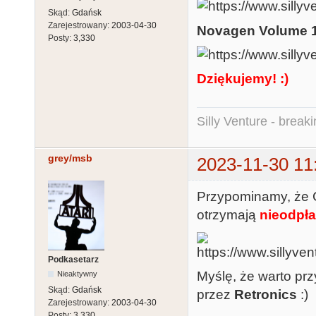
Skąd:
Gdańsk
Zarejestrowany:
2003-04-30
Novagen Volume 
Posty:
3,330
Dziękujemy! :)
Silly Venture - break
grey/msb
2023-11-30 11
Przypominamy, że C
otrzymają
nieodpła
Podkasetarz
Myślę, że warto prz
Nieaktywny
Skąd:
Gdańsk
przez
Retronics
:)
Zarejestrowany:
2003-04-30
Posty:
3,330