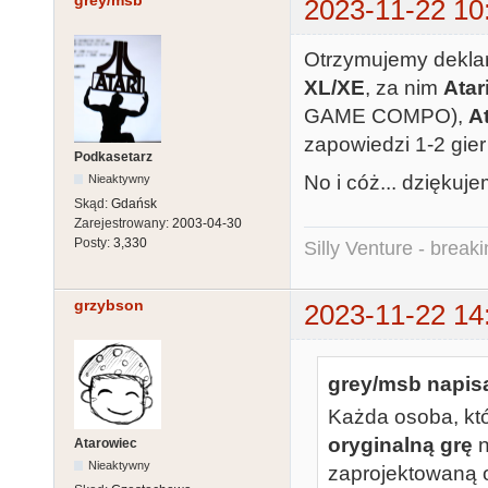
grey/msb
2023-11-22 10
Otrzymujemy deklar
XL/XE
, za nim
Atar
GAME COMPO),
A
zapowiedzi 1-2 gie
Podkasetarz
No i cóż... dziękuje
Nieaktywny
Skąd:
Gdańsk
Zarejestrowany:
2003-04-30
Posty:
3,330
Silly Venture - break
grzybson
2023-11-22 14
grey/msb napisa
Każda osoba, któ
oryginalną grę
n
Atarowiec
Nieaktywny
zaprojektowaną 