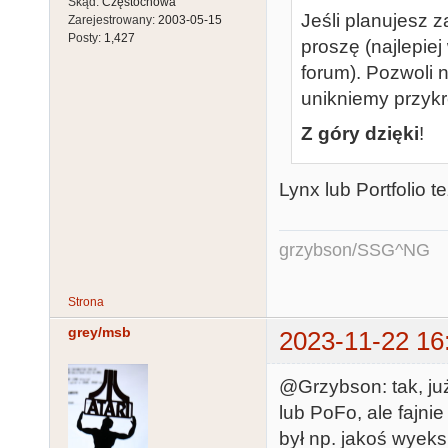
Skąd:
Częstochowa
Jeśli planujesz 
Zarejestrowany:
2003-05-15
Posty:
1,427
proszę (najlepie
forum). Pozwoli
unikniemy przykr
Z góry dzięki
!
Lynx lub Portfolio te
grzybson/SSG^NG
Strona
grey/msb
2023-11-22 16
@Grzybson: tak, ju
lub PoFo, ale fajni
był np. jakoś wyeks