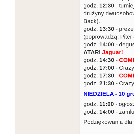
godz.
12:30
- turni
drużyny dwuosobowe 
Back).
godz.
13:30
- preze
(poprowadzą: Piter
godz.
14:00
- degus
ATARI
Jaguar!
godz.
14:30
-
COMP
godz.
17:00
- Craz
godz.
17:30
-
COMP
godz.
21:30
- Craz
NIEDZIELA - 10 gr
godz.
11:00
- ogłos
godz.
14:00
- zamk
Podziękowania dla