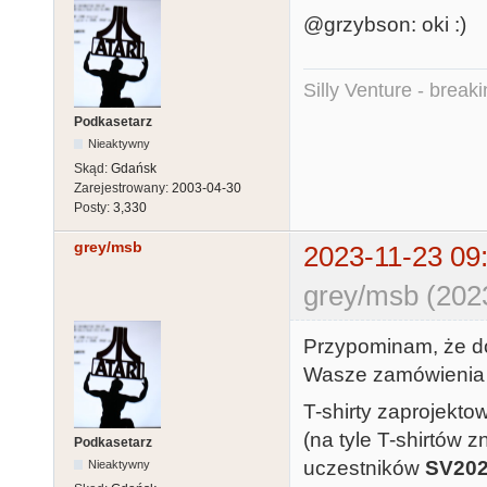
@grzybson: oki :)
Silly Venture - break
Podkasetarz
Nieaktywny
Skąd:
Gdańsk
Zarejestrowany:
2003-04-30
Posty:
3,330
grey/msb
2023-11-23 09
grey/msb (202
Przypominam, że do 
Wasze zamówienia 
T-shirty zaprojekto
(na tyle T-shirtów z
Podkasetarz
uczestników
SV20
Nieaktywny