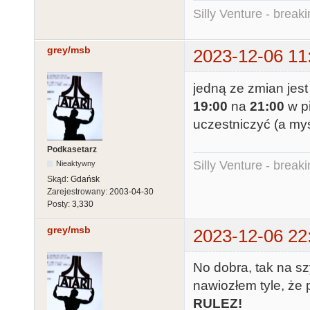
Silly Venture - break
grey/msb
2023-12-06 11
jedną ze zmian jest
19:00
na
21:00
w pi
uczestniczyć (a my
Podkasetarz
Silly Venture - break
Nieaktywny
Skąd:
Gdańsk
Zarejestrowany:
2003-04-30
Posty:
3,330
grey/msb
2023-12-06 22
No dobra, tak na sz
nawiozłem tyle, że
RULEZ!