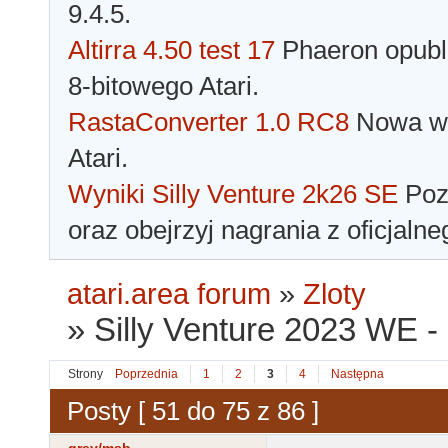
9.4.5.
Altirra 4.50 test 17
Phaeron opubli
8-bitowego Atari.
RastaConverter 1.0 RC8
Nowa wer
Atari.
Wyniki Silly Venture 2k26 SE
Pozn
oraz obejrzyj nagrania z oficjaln
atari.area forum
»
Zloty
»
Silly Venture 2023 WE -
Strony
Poprzednia
1
2
3
4
Następna
Posty [ 51 do 75 z 86 ]