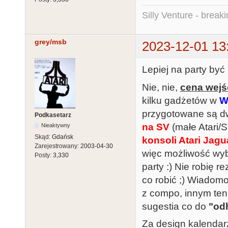
Silly Venture - break
grey/msb
2023-12-01 13
Lepiej na party być
Nie, nie,
cena wejś
kilku gadżetów w
W
przygotowane są dw
Podkasetarz
na SV
(małe Atari/S
Nieaktywny
Skąd:
Gdańsk
konsoli Atari Jagu
Zarejestrowany:
2003-04-30
więc możliwość wybo
Posty:
3,330
party :) Nie robię 
co robić ;) Wiadomo
z compo, innym ten
sugestia co do
"od
Za design kalenda