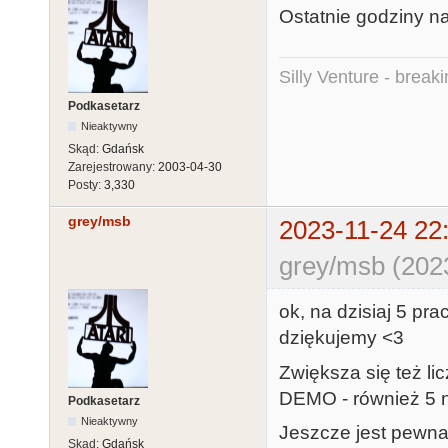
Ostatnie godziny n
Silly Venture - break
Podkasetarz
Nieaktywny
Skąd:
Gdańsk
Zarejestrowany:
2003-04-30
Posty:
3,330
grey/msb
2023-11-24 22
grey/msb (2023
ok, na dzisiaj 5 p
dziękujemy <3
Zwiększa się też li
DEMO - również 5 n
Podkasetarz
Nieaktywny
Jeszcze jest pewn
Skąd:
Gdańsk