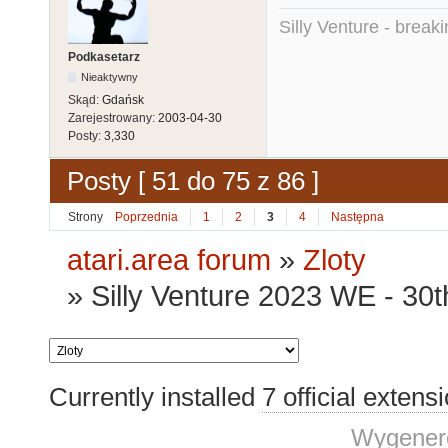
Silly Venture - break
Podkasetarz
Nieaktywny
Skąd:
Gdańsk
Zarejestrowany:
2003-04-30
Posty:
3,330
Posty [ 51 do 75 z 86 ]
Strony
Poprzednia
1
2
3
4
Następna
atari.area forum
»
Zloty
»
Silly Venture 2023 WE - 30
Currently installed
7 official extens
Wygenero