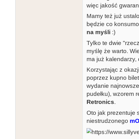
więc jakość gwaran
Mamy też już ustal
będzie co konsumow
na myśli
:)
Tylko te dwie "rzec
myślę że warto. Wie
ma już kalendarzy, 
Korzystając z okaz
poprzez kupno bile
wydanie najnowszej
pudełku), wzorem r
Retronics
.
Oto jak prezentuje 
niestrudzonego
mO