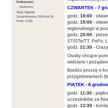
Podkasetarz
CZWARTEK - 7 gr
Nieaktywny
Skąd:
Gdańsk
godz.
18:00
- otwar
Zarejestrowany:
2003-04-30
Posty:
3,330
godz.
19:00
- otwar
regionalnego w puszk
godz.
20:00
- prez
ST/STe/TT, PoFo, L
godz.
21:30
- Craz
Osoby chcące pomóc
widziane i pożądan
Bardzo proszę o ko
przygotowaniach (te
PIĄTEK - 8 grudni
godz.
11:30
- piątk
uczestników za free
godz.
12:30
- turni