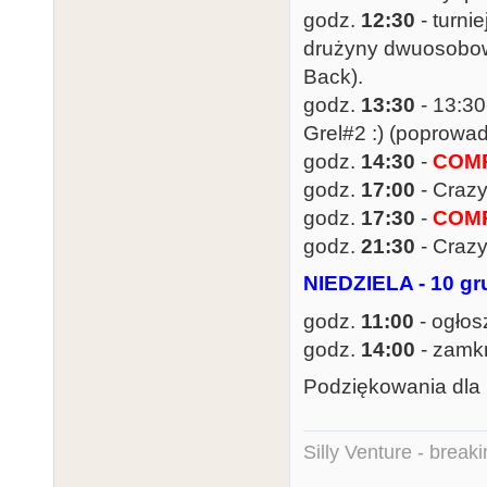
godz.
12:30
- turni
drużyny dwuosobowe 
Back).
godz.
13:30
- 13:30
Grel#2 :) (poprowad
godz.
14:30
-
COMP
godz.
17:00
- Craz
godz.
17:30
-
COMP
godz.
21:30
- Craz
NIEDZIELA - 10 gr
godz.
11:00
- ogłos
godz.
14:00
- zamk
Podziękowania dla
Silly Venture - break