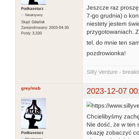
Jeszcze raz proszę
Podkasetarz
7-go grudnia) o kon
Nieaktywny
Skąd:
Gdańsk
niestety jestem św
Zarejestrowany:
2003-04-30
przygotowaniach. Z 
Posty:
3,330
tel. do mnie ten sam
pozdrowionka!
Silly Venture - break
grey/msb
2023-12-07 00
Chcielibyśmy zachę
Nie dość, że w ten
okazję zobaczyć c
Podkasetarz