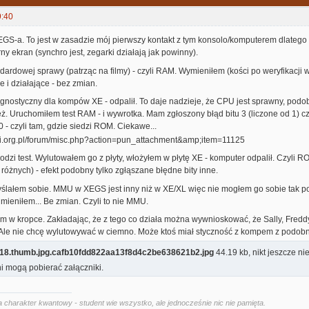
9:40
GS-a. To jest w zasadzie mój pierwszy kontakt z tym konsolo/komputerem dlatego
ny ekran (synchro jest, zegarki działają jak powinny).
ardowej sprawy (patrząc na filmy) - czyli RAM. Wymieniłem (kości po weryfikacji 
i działające - bez zmian.
agnostyczny dla kompów XE - odpalił. To daje nadzieje, że CPU jest sprawny, podo
też. Uruchomiłem test RAM - i wywrotka. Mam zgłoszony błąd bitu 3 (liczone od 1) czy
 - czyli tam, gdzie siedzi ROM. Ciekawe...
zi test. Wylutowałem go z płyty, włożyłem w płytę XE - komputer odpalił. Czyli R
 różnych) - efekt podobny tylko zgłąszane błędne bity inne.
ałem sobie. MMU w XEGS jest inny niż w XE/XL więc nie mogłem go sobie tak po
ieniłem... Be zmian. Czyli to nie MMU.
em w kropce. Zakładając, że z tego co działa można wywnioskować, że Sally, Freddy
y. Ale nie chcę wylutowywać w ciemno. Może ktoś miał styczność z kompem z podo
18.thumb.jpg.cafb10fdd822aa13f8d4c2be638621b2.jpg
44.19 kb, nikt jeszcze nie
i mogą pobierać załączniki.
 charakter kwantowy - student wie wszystko, ale jednocześnie nic nie pamięta.