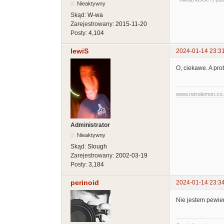
Nieaktywny
Skąd:
W-wa
Zarejestrowany:
2015-11-20
Posty:
4,104
lewiS
2024-01-14 23:3
O, ciekawe. A pr
www.retrolemon.co
Administrator
Nieaktywny
Skąd:
Slough
Zarejestrowany:
2002-03-19
Posty:
3,184
perinoid
2024-01-14 23:3
Nie jestem pewien