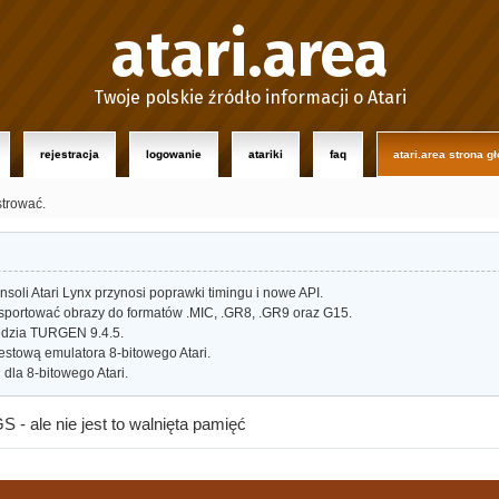
atari.area
Twoje polskie źródło informacji o Atari
rejestracja
logowanie
atariki
faq
atari.area strona g
strować.
oli Atari Lynx przynosi poprawki timingu i nowe API.
portować obrazy do formatów .MIC, .GR8, .GR9 oraz G15.
dzia TURGEN 9.4.5.
estową emulatora 8-bitowego Atari.
dla 8-bitowego Atari.
- ale nie jest to walnięta pamięć