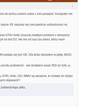
1
 nie do końca umiem sobie z nim poradzić. Komputer nie
w płycie XE okazały się rzeczywiście uszkodzone) na
bnie GTIA+Antic (inaczej miałbym problem z obrazem).
li na linii D2. Ale nie od razu bo adres, który mam
OM wydaje się być OK. Dla testu włożyłem w płytę XEGS
 prostu podmienić - ale dostałem wsad JED do GAL-a,
, GTIA, Antic, OS i MMU są sprawne, to zostały mi chyba
bnymi objawami?
 pobierał tego pliku.