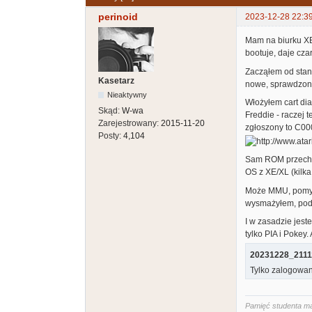
perinoid
2023-12-28 22:3
Mam na biurku XE
bootuje, daje czar
Zacząłem od stand
Kasetarz
nowe, sprawdzone 
Nieaktywny
Włożyłem cart di
Skąd:
W-wa
Freddie - raczej 
Zarejestrowany:
2015-11-20
zgłoszony to C000
Posty:
4,104
Sam ROM przechod
OS z XE/XL (kilka
Może MMU, pomyśl
wysmażyłem, podm
I w zasadzie jest
tylko PIA i Poke
20231228_2111
Tylko zalogowan
Pamięć studenta ma