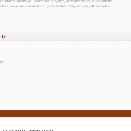
 charakter kwantowy - student wie wszystko, ale jednocześnie nic nie pamięta.
ełek z klawiszami i światełkami. I jeden Vectrex, żeby nimi wszystkimi rządzić.
7:13
.
.uk