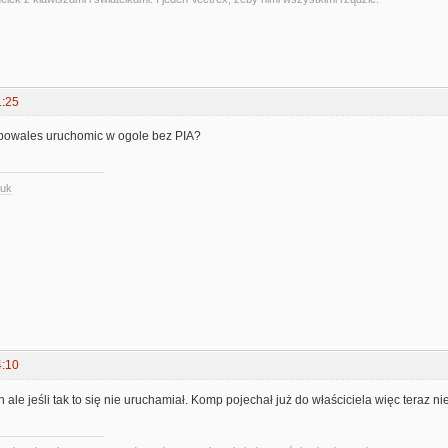
1:25
obowales uruchomic w ogole bez PIA?
.uk
4:10
 ale jeśli tak to się nie uruchamiał. Komp pojechał już do właściciela więc teraz n