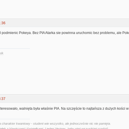
1:36
 podmienic Pokeya. Bez PIA Atarka sie powinna uruchomic bez problemu, ale Poke
.uk
3:37
teresowało, walnięta była właśnie PIA. Na szczęście to najtańsza z dużych kości w
 charakter kwantowy - student wie wszystko, ale jednocześnie nic nie pamięta.
ełek z klawiszami i światełkami. I jeden Vectrex, żeby nimi wszystkimi rządzić.