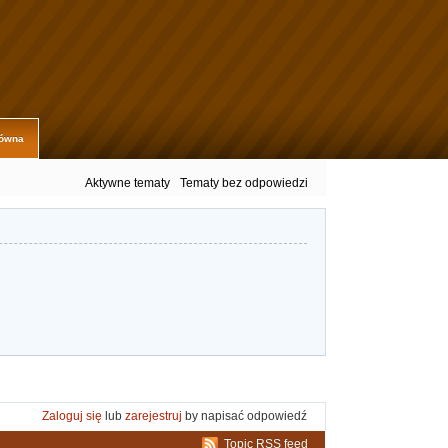
łówna
Aktywne tematy
Tematy bez odpowiedzi
Zaloguj się
lub
zarejestruj
by napisać odpowiedź
Topic RSS feed