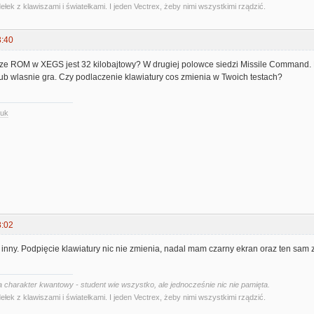
ełek z klawiszami i światełkami. I jeden Vectrex, żeby nimi wszystkimi rządzić.
3:40
ze ROM w XEGS jest 32 kilobajtowy? W drugiej polowce siedzi Missile Command. Pam
ub wlasnie gra. Czy podlaczenie klawiatury cos zmienia w Twoich testach?
.uk
8:02
t inny. Podpięcie klawiatury nic nie zmienia, nadal mam czarny ekran oraz ten sam
 charakter kwantowy - student wie wszystko, ale jednocześnie nic nie pamięta.
ełek z klawiszami i światełkami. I jeden Vectrex, żeby nimi wszystkimi rządzić.