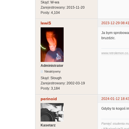
Skąd:
W-wa
Zarejestrowany:
2015-11-20
Posty:
4,104
lewiS
2023-12-29 08:4
Ja bym sprobowal
bruzdzic.
www.retrolemon.co
Administrator
Nieaktywny
Skąd:
Slough
Zarejestrowany:
2002-03-19
Posty:
3,184
perinoid
2024-01-12 18:4
Gdyby to kogoś in
Pamięć studenta ma
Kasetarz
- Kilka(naście?) pud