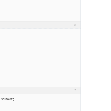
6
7
ie sprawdzę.