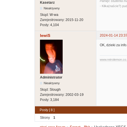
Pamięć studenta ma
Kasetarz
- Kilka(naście?) pud
Nieaktywny
Skąd:
W-wa
Zarejestrowany:
2015-11-20
Posty:
4,104
lewiS
2024-01-14 23:3
OK, dzieki za info
www.retrolemon.co
Administrator
Nieaktywny
Skąd:
Slough
Zarejestrowany:
2002-03-19
Posty:
3,184
Posty [ 8 ]
Strony
1