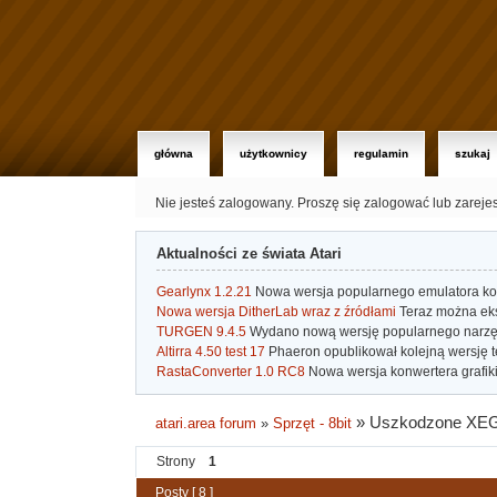
główna
użytkownicy
regulamin
szukaj
Nie jesteś zalogowany.
Proszę się zalogować lub zareje
Aktualności ze świata Atari
Gearlynx 1.2.21
Nowa wersja popularnego emulatora kons
Nowa wersja DitherLab wraz z źródłami
Teraz można eks
TURGEN 9.4.5
Wydano nową wersję popularnego narzę
Altirra 4.50 test 17
Phaeron opublikował kolejną wersję t
RastaConverter 1.0 RC8
Nowa wersja konwertera grafiki 
»
Uszkodzone XEGS 
atari.area forum
»
Sprzęt - 8bit
Strony
1
Posty [ 8 ]