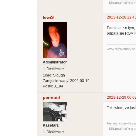
- Kilka(naście?) pud
lewiS
2023-12-28 22:4
Pamietasz o tym, 
odpala sie ROM l
www.retrolemon.co
Administrator
Nieaktywny
Skąd:
Slough
Zarejestrowany:
2002-03-19
Posty:
3,184
perinoid
2023-12-29 00:0
Tak, wiem, że jes
Pamięć studenta ma
Kasetarz
- Kilka(naście?) pud
Nieaktywny